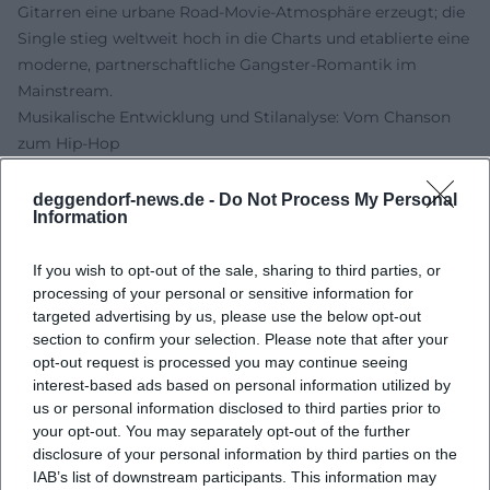
Gitarren eine urbane Road-Movie-Atmosphäre erzeugt; die
Single stieg weltweit hoch in die Charts und etablierte eine
moderne, partnerschaftliche Gangster-Romantik im
Mainstream.
Musikalische Entwicklung und Stilanalyse: Vom Chanson
zum Hip-Hop
Aus musikjournalistischer Perspektive lassen sich
Leitmotive identifizieren: Erstens das dialogische Prinzip –
deggendorf-news.de -
Do Not Process My Personal
Information
zwei Stimmen, zwei Perspektiven, ein oszillierendes
Narrativ zwischen Begehren und Gefahr.
If you wish to opt-out of the sale, sharing to third parties, or
Gainsbourg/Bardot arbeiten mit call-and-response,
processing of your personal or sensitive information for
filmischer Kammermusik und lakonischer Deklamation;
targeted advertising by us, please use the below opt-out
Produzent Claude Dejacques setzte auf intime Räume, in
section to confirm your selection. Please note that after your
denen jedes Zischen und Hauchen Bedeutung gewinnt.
opt-out request is processed you may continue seeing
Zweitens die Soundeffekte und Arrangements: Georgie
interest-based ads based on personal information utilized by
Fame übersetzt Verfolgungsjagden in perkussive Stabs,
us or personal information disclosed to third parties prior to
Blechbläser-Fanfaren und akustische Signaturen, die
your opt-out. You may separately opt-out of the further
disclosure of your personal information by third parties on the
dramaturgisch denken wie im Kino. Drittens die
IAB’s list of downstream participants. This information may
popkulturelle Semantik im Hip-Hop: „’03 Bonnie & Clyde“