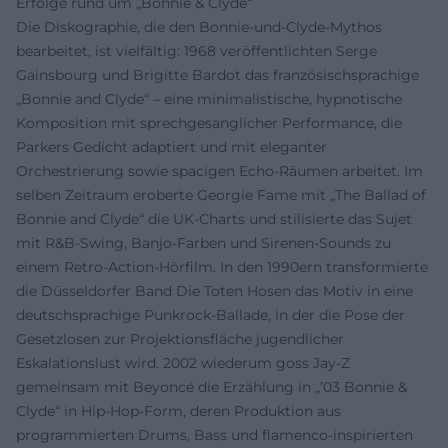
Erfolge rund um „Bonnie & Clyde“
Die Diskographie, die den Bonnie-und-Clyde-Mythos
bearbeitet, ist vielfältig: 1968 veröffentlichten Serge
Gainsbourg und Brigitte Bardot das französischsprachige
„Bonnie and Clyde“ – eine minimalistische, hypnotische
Komposition mit sprechgesanglicher Performance, die
Parkers Gedicht adaptiert und mit eleganter
Orchestrierung sowie spacigen Echo-Räumen arbeitet. Im
selben Zeitraum eroberte Georgie Fame mit „The Ballad of
Bonnie and Clyde“ die UK-Charts und stilisierte das Sujet
mit R&B-Swing, Banjo-Farben und Sirenen-Sounds zu
einem Retro-Action-Hörfilm. In den 1990ern transformierte
die Düsseldorfer Band Die Toten Hosen das Motiv in eine
deutschsprachige Punkrock-Ballade, in der die Pose der
Gesetzlosen zur Projektionsfläche jugendlicher
Eskalationslust wird. 2002 wiederum goss Jay‑Z
gemeinsam mit Beyoncé die Erzählung in „’03 Bonnie &
Clyde“ in Hip‑Hop-Form, deren Produktion aus
programmierten Drums, Bass und flamenco-inspirierten