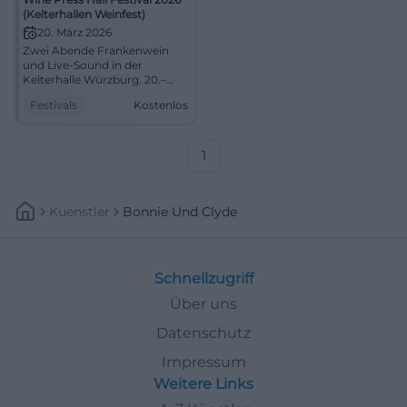
(Kelterhallen Weinfest)
20. März 2026
Zwei Abende Frankenwein
und Live-Sound in der
Kelterhalle Würzburg. 20.–
21.03.2026, ab 17:00, Eintritt
Festivals
Kostenlos
frei. Indoor-Atmosphäre,
Genuss, Community. Sei
dabei! #KelterhallenWeinfest
1
Kuenstler
Bonnie Und Clyde
Schnellzugriff
Über uns
Datenschutz
Impressum
Weitere Links