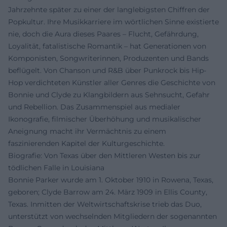
Jahrzehnte später zu einer der langlebigsten Chiffren der
Popkultur. Ihre Musikkarriere im wörtlichen Sinne existierte
nie, doch die Aura dieses Paares – Flucht, Gefährdung,
Loyalität, fatalistische Romantik – hat Generationen von
Komponisten, Songwriterinnen, Produzenten und Bands
beflügelt. Von Chanson und R&B über Punkrock bis Hip-
Hop verdichteten Künstler aller Genres die Geschichte von
Bonnie und Clyde zu Klangbildern aus Sehnsucht, Gefahr
und Rebellion. Das Zusammenspiel aus medialer
Ikonografie, filmischer Überhöhung und musikalischer
Aneignung macht ihr Vermächtnis zu einem
faszinierenden Kapitel der Kulturgeschichte.
Biografie: Von Texas über den Mittleren Westen bis zur
tödlichen Falle in Louisiana
Bonnie Parker wurde am 1. Oktober 1910 in Rowena, Texas,
geboren; Clyde Barrow am 24. März 1909 in Ellis County,
Texas. Inmitten der Weltwirtschaftskrise trieb das Duo,
unterstützt von wechselnden Mitgliedern der sogenannten