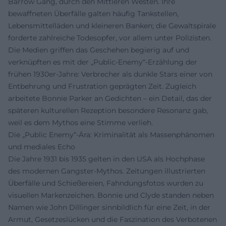
Barrow Gang, durch den Mittleren Westen. Ihre
bewaffneten Überfälle galten häufig Tankstellen,
Lebensmittelläden und kleineren Banken; die Gewaltspirale
forderte zahlreiche Todesopfer, vor allem unter Polizisten.
Die Medien griffen das Geschehen begierig auf und
verknüpften es mit der „Public-Enemy“-Erzählung der
frühen 1930er-Jahre: Verbrecher als dunkle Stars einer von
Entbehrung und Frustration geprägten Zeit. Zugleich
arbeitete Bonnie Parker an Gedichten – ein Detail, das der
späteren kulturellen Rezeption besondere Resonanz gab,
weil es dem Mythos eine Stimme verlieh.
Die „Public Enemy“-Ära: Kriminalität als Massenphänomen
und mediales Echo
Die Jahre 1931 bis 1935 gelten in den USA als Hochphase
des modernen Gangster-Mythos. Zeitungen illustrierten
Überfälle und Schießereien, Fahndungsfotos wurden zu
visuellen Markenzeichen. Bonnie und Clyde standen neben
Namen wie John Dillinger sinnbildlich für eine Zeit, in der
Armut, Gesetzeslücken und die Faszination des Verbotenen