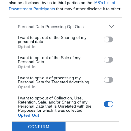
also be disclosed by us to third parties on the
IAB’s List of
sampelt nicht, sondern gestaltet mit Textur und Timbre
Downstream Participants
that may further disclose it to other
cineastische Flächen; das Arrangement lässt visuelle
third parties.
Assoziationen entstehen, während die Rhythmik den Drive
der Flucht ins Jetzt verlegt. Schließlich lädt Punkrock das
Personal Data Processing Opt Outs
Motiv mit Adrenalin auf – E-Gitarren in Powerchords,
I want to opt-out of the Sharing of my
durchgehende Achtel auf dem Bass, ein Tempo, das das
personal data.
Opted In
Herz jagt. Diese stilistische Bandbreite zeigt, wie flexibel
das Sujet in Komposition und Produktion formbar bleibt.
I want to opt-out of the Sale of my
Kritische Rezeption: Zwischen Romantisierung und
Personal Data.
Opted In
realistischer Korrektur
Die Musikpresse und Kritikerlandschaft schwanken seit je
I want to opt-out of processing my
Personal Data for Targeted Advertising.
zwischen Faszination und Skepsis. Während Chart-Erfolge –
Opted In
etwa Georgie Fames UK-Nummer-eins-Hit oder die Top-5-
Platzierung von Jay‑Z und Beyoncé in den USA – den
I want to opt-out of Collection, Use,
Retention, Sale, and/or Sharing of my
kulturellen Durchschlag belegen, wiesen Historikerinnen
Personal Data that Is Unrelated with the
Purposes for which it was collected.
und Historiker wiederholt auf die Gefahr der Verklärung
Opted Out
hin. Filme wie „Bonnie and Clyde“ (1967) etablierten eine
kinematografische Ikone und gelten als Schlüsselwerke des
CONFIRM