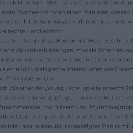
l nach New York 1986 markierte den entscheidende
 erste Tourneen formten einen Pianisten, dessen S
okussiert blieb. Sein Ansatz verbindet geschulte 
die rechte Hand erzählt.
pätere Tätigkeit als Komponist. Holmes schreibt
finierte Akkordverbindungen, modale Schattieru
der Bühne wird sichtbar, wie organisch er Komposi
siert und in dialogische Interaktionen des Ensem
ion“ mit großem Ohr
sch: Als einer der „Young Lions“ spielte er sechs J
e über viele Jahre gepflegte musikalische Partn
ein Zusammenspiel mit Bläsern und Rhythmusgruppe
aktion. Gleichzeitig arbeitete er im Studio, schri
 flexibler, aber eindeutig jazzgeprägter Pianist mi