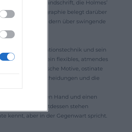
eraktion – eine Handschrift, die Holmes’
cht. Seine Diskographie belegt darüber
tur und modalen Feldern über swingende
narrative Improvisationstechnik und sein
schafft Raum für ein flexibles, atmendes
denen sich melodische Motive, ostinate
en Repertoire‑Entscheidungen und die
tungen in der linken Hand und einen
e Überladung; stattdessen stehen
e kennt, aber in der Gegenwart spricht.