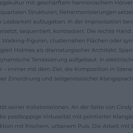
schlagskultur mit geschärftem harmonischem Hörv
 quartalen Strukturen; Reharmonisierungen setze
 Lesbarkeit aufzugeben. In der Improvisation bev
rsetzt, sequentiert, kontrastiert. Die rechte Han
mit Walking‑Figuren, clusternahen Flächen oder s
iert Holmes als dramaturgischer Architekt: Sp
ynamische Terrassierung aufgebaut. In elektrisch
 – immer mit dem Ziel, die Komposition in Szene
her Einordnung und zeitgenössischer Klangsprache
tät seiner Kollaborationen. An der Seite von Cin
e postboppige Virtuosität mit pointierter Klangäs
adition mit frischem, urbanem Puls. Die Arbeit mi