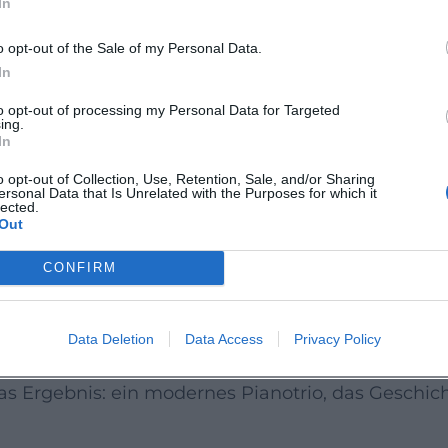
In
ossenheit der Konzepte und die Intensität der Int
ür Arrangement, Form und Produktion deutlich ma
o opt-out of the Sale of my Personal Data.
Idiome organisch zu verknüpfen: von Balladenkul
In
igen, elektrischen Texturen.
to opt-out of processing my Personal Data for Targeted
ing.
d I
In
m You, Me and I, das seine poetische Seite, seine 
o opt-out of Collection, Use, Retention, Sale, and/or Sharing
ersonal Data that Is Unrelated with the Purposes for which it
ch zeigt. Die Besetzung mit Bass und Schlagzeug 
lected.
Out
toritär, sondern eröffnet musikalische Räume, in 
tfalten. Kritische Stimmen lobten die inspiriert
CONFIRM
nst des musikalischen Flusses zu stellen.
are melodische Konturen, kontrapunktische Andeu
Data Deletion
Data Access
Privacy Policy
 auf. In der Produktion vermeidet er klanglich
 Ergebnis: ein modernes Pianotrio, das Geschicht