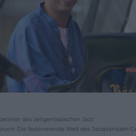
ereiter des zeitgenössischen Jazz
ruch: Die faszinierende Welt des Jazzpianisten 