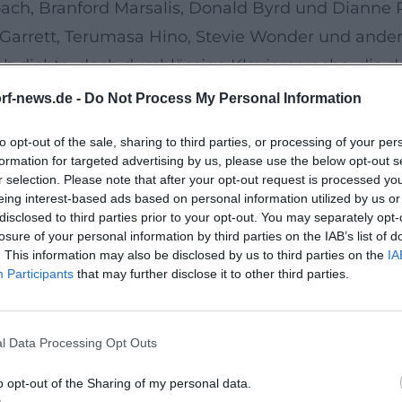
oach, Branford Marsalis, Donald Byrd und Dian
arrett, Terumasa Hino, Stevie Wonder und ander
ch dichte, doch durchlässige Klaviersprache, die d
zente selbstverständlich integriert. Quellen bes
rf-news.de -
Do Not Process My Personal Information
Szene der 1990er und 2000er Jahre.
to opt-out of the sale, sharing to third parties, or processing of your per
 bis Cindy Blackman
formation for targeted advertising by us, please use the below opt-out s
chner (Trance Dance, 1990) und Projekte mit Mi
r selection. Please note that after your opt-out request is processed y
eing interest-based ads based on personal information utilized by us or
 der Klangbalance und Dramaturgie eines Albums 
disclosed to third parties prior to your opt-out. You may separately opt-
gence), Ende der 1990er prägte er Cindy Blackma
losure of your personal information by third parties on the IAB’s list of
. This information may also be disclosed by us to third parties on the
IA
täbe als Pianist und Keyboarder, der postboppi
Participants
that may further disclose it to other third parties.
 In diesem Kontext entstanden später Someday… (
retatorisch glänzt, sondern auch als Komponist – 
l Data Processing Opt Outs
ls Musiker: klanglich variabel, kompositorisch in
o opt-out of the Sharing of my personal data.