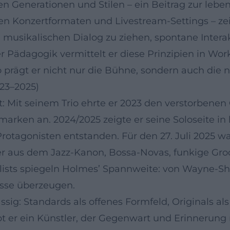
 Generationen und Stilen – ein Beitrag zur lebend
men Konzertformaten und Livestream‑Settings – z
nen musikalischen Dialog zu ziehen, spontane Inte
der Pädagogik vermittelt er diese Prinzipien in W
 prägt er nicht nur die Bühne, sondern auch die 
023–2025)
t: Mit seinem Trio ehrte er 2023 den verstorbenen
ken an. 2024/2025 zeigte er seine Soloseite in 
otagonisten entstanden. Für den 27. Juli 2025 war
er aus dem Jazz‑Kanon, Bossa‑Novas, funkige Gro
lists spiegeln Holmes’ Spannweite: von Wayne‑Sh
esse überzeugen.
ssig: Standards als offenes Formfeld, Originals 
bt er ein Künstler, der Gegenwart und Erinnerung