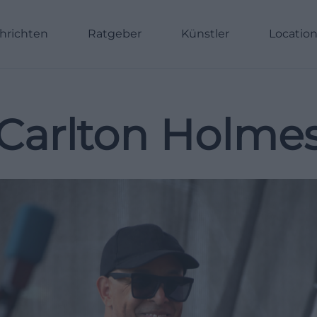
hrichten
Ratgeber
Künstler
Locatio
Carlton Holme