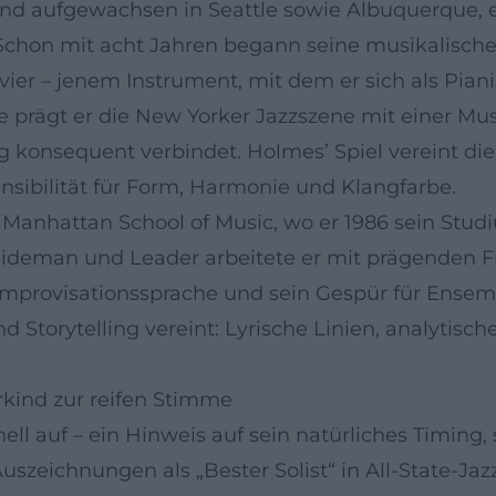
nd aufgewachsen in Seattle sowie Albuquerque, e
chon mit acht Jahren begann seine musikalisch
vier – jenem Instrument, mit dem er sich als Pia
 prägt er die New Yorker Jazzszene mit einer Mus
 konsequent verbindet. Holmes’ Spiel vereint die
ibilität für Form, Harmonie und Klangfarbe.
 Manhattan School of Music, wo er 1986 sein Stud
r Sideman und Leader arbeitete er mit prägenden 
Improvisationssprache und sein Gespür für Ensem
nd Storytelling vereint: Lyrische Linien, analytis
kind zur reifen Stimme
ell auf – ein Hinweis auf sein natürliches Timing
szeichnungen als „Bester Solist“ in All‑State‑J