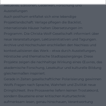
Aktuelles: Editionen, Gedenken, Forschung und
Ausstellungen
Auch posthum entfaltet sich eine lebendige
Projektlandschaft: Verlage pflegen die Backlist,
internationale Häuser halten Übersetzungen im
Programm. Die Christa-Wolf-Gesellschaft informiert über
neue Veranstaltungen, Lektüreinitiativen und Tagungen.
Archive und Hochschulen erschließen den Nachlass und
kontextualisieren das Werk – etwa durch Ausstellungen,
Hörstücke und thematische Stadtspaziergänge. Diese
Projekte zeigen die nachhaltige Wirkung eines Œuvres, das
akademische Forschung, Lesekultur und kulturelle Bildung
gleichermaßen inspiriert.
Gerade in Zeiten gesellschaftlicher Polarisierung gewinnen
Wolfs Fragen nach Sprache, Wahrheit und Zivilität neue
Dringlichkeit. Ihre Prosawerke liefern keinen Trostakkord,
sondern Bausteine einer kritischen Kulturtechnik:
aufmerksam lesen, genau hinschauen, Verantwortung