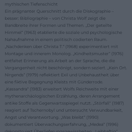
mythischen Tiefenschicht
Ein prägnanter Querschnitt durch die Diskographie –
besser: Bibliographie – von Christa Wolf zeigt die
Bandbreite ihrer Formen und Themen. „Der geteilte
Himmel“ (1963) etablierte die soziale und psychologische
Nahaufnahme in einem politisch codierten Raum.
„Nachdenken über Christa T.“ (1968) experimentiert mit
Montage und innerem Monolog. „Kindheitsmuster“ (1976)
entfaltet Erinnerung als Arbeit an der Sprache, die die
Vergangenheit nicht beschönigt, sondern seziert. „Kein Ort.
Nirgends“ (1979) reflektiert Exil und Unbehaustheit über
eine fiktive Begegnung Kleists mit Günderrode.
„Kassandra“ (1983) erweitert Wolfs Reichweite mit einer
mythenarchäologischen Erzählung, deren Arrangement
antike Stoffe als Gegenwartsspiegel nutzt. „Störfall“ (1987)
reagiert auf Tschernobyl und untersucht Verwundbarkeit,
Angst und Verantwortung. „Was bleibt“ (1990)
dokumentiert Überwachungserfahrung, „Medea“ (1996)
dekonstruiert Überlieferungsgewissheiten, „Leibhaftig“