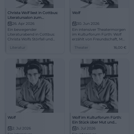
Christa Wolf liest in Cottbus:
Wolf
Literatursalon zum
Tschernobyl-Störfall
26. Apr 2026
30. Jun 2026
Ein bewegender
Ein intensiver Theatermorgen
Literaturabend in Cottbus:
im Kulturforum Fürth: Wolf
Christa Wolfs Störfall und
erzählt von Freundschaft, Mut
ukrainische Texte treffen auf
und Ausgrenzung. Saša
Literatur
Theater
16,00
€
Gespräch und Erinnerung.
Stanišić live auf der Bühne.
26.04.2026, 17 Uhr. #Literatur
#Theater
Wolf
Wolf im Kulturforum Fürth:
Ein Stück über Mut und
Freundschaft
2. Jul 2026
5. Jul 2026