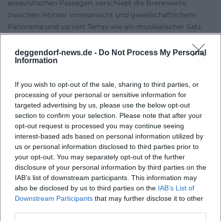
essayistischen Passagen, verschiebt die Brennweite
zwischen intimer Innenansicht und gesellschaftlichem
Panorama und variiert Tempi wie ein musikalischer Satz.
Mythos dient ihr als Orchester, das Gegenwart begleitet,
kommentiert und befragt. Ihre Kompositionstechniken –
deggendorf-news.de -
Do Not Process My Personal
Information
Verschachtelung, gedankliche Gegenstimmen, abrupte
Taktwechsel – verleihen der Erzählung Spannung, ohne die
If you wish to opt-out of the sale, sharing to third parties, or
semantische Klarheit zu opfern.
processing of your personal or sensitive information for
Inhaltlich durchzieht ihr Werk eine Ethik der
targeted advertising by us, please use the below opt-out
Aufmerksamkeit: Sprache als Erkenntnismittel, Erinnerung
section to confirm your selection. Please note that after your
als Arbeit am Selbst und Politik als gelebtes Verhältnis.
opt-out request is processed you may continue seeing
Wolfs Expertise für psychologische Nuancen und
interest-based ads based on personal information utilized by
historische Tiefenschichten begründet die anhaltende
us or personal information disclosed to third parties prior to
Faszination ihrer Texte in Lehre, Forschung und Lesekultur.
your opt-out. You may separately opt-out of the further
disclosure of your personal information by third parties on the
Kultureller Einfluss: Kanonisierung, Archive, Forschung
IAB’s list of downstream participants. This information may
Christa Wolf ist längst Institution: Literarische Gesellschaft,
also be disclosed by us to third parties on the
IAB’s List of
Archive und Universitäten bewahren, erforschen,
Downstream Participants
that may further disclose it to other
vermitteln. Das Christa-Wolf-Archiv in der Berliner
third parties.
Akademie der Künste erschließt Briefe, Manuskripte und