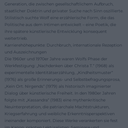
Generation, die zwischen gesellschaftlichem Aufbruch,
staatlicher Doktrin und privater Suche nach Sinn oszillierte.
Stilistisch suchte Wolf eine erzählerische Form, die das
Politische aus dem Intimen entwickelt – eine Poetik, die
ihre spätere künstlerische Entwicklung konsequent
weitertrieb.
Karrierehöhepunkte: Durchbruch, internationale Rezeption
und Auszeichnungen
Die 1960er und 1970er Jahre waren Wolfs Phase der
Werkfestigung: „Nachdenken über Christa T.“ (1968) als
experimentelle Identitätserzählung, „Kindheitsmuster“
(1976) als große Erinnerungs- und Selbstbefragungsprosa,
„Kein Ort. Nirgends“ (1979) als historisch imaginierter
Dialog über künstlerische Freiheit. In den 1980er Jahren
folgte mit „Kassandra“ (1983) eine mythenkritische
Neuinterpretation, die patriarchale Machtstrukturen,
Kriegserfahrung und weibliche Erkenntnisperspektiven
ineinander komponiert. Diese Werke verankerten sie fest
im Kanon, prägten Lektürelisten, Seminare und