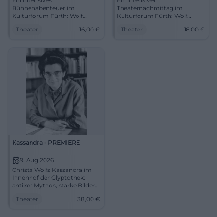
Ein intensives
Ein intensiver
Bühnenabenteuer im
Theaternachmittag im
Kulturforum Fürth: Wolf
Kulturforum Fürth: Wolf
erzählt von Mut, Freundschaft
erzählt von Mut, Freundschaft
Theater
16,00
€
Theater
16,00
€
und Ausgrenzung. 02.07.2026,
und Ausgrenzung. Am
10:00 Uhr, 16 €. #Theater
05.07.2026 ab 15 Uhr. #Theater
Kassandra - PREMIERE
9. Aug 2026
Christa Wolfs Kassandra im
Innenhof der Glyptothek:
antiker Mythos, starke Bilder
und Sommertheater unter
Theater
38,00
€
freiem Himmel. 09.08.2026,
38 €. #TheaterMuenchen