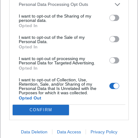
Materialien; die Christa-Wolf-Gesellschaft kuratiert
Personal Data Processing Opt Outs
Veranstaltungen, Lesungen und Tagungen, fördert
I want to opt-out of the Sharing of my
internationale Vernetzung und publiziert zur aktuellen
personal data.
Opted In
Forschung. Eine an der Humboldt-Universität beheimatete
Arbeits- und Forschungsstelle katalogisiert die
I want to opt-out of the Sale of my
Privatbibliothek von Christa und Gerhard Wolf – ein
Personal Data.
Opted In
einzigartiger Resonanzraum für Quellenstudien, Seminare
und öffentliche Vermittlung. Diese Infrastruktur hält Wolfs
I want to opt-out of processing my
Personal Data for Targeted Advertising.
Werk im Gespräch und schafft neue Zugänge für
Opted In
kommende Leserinnen und Leser.
Zudem erscheinen laufend Neuausgaben und editorische
I want to opt-out of Collection, Use,
Retention, Sale, and/or Sharing of my
Projekte, die Wolfs Texte für die Gegenwart aufbereiten.
Personal Data that Is Unrelated with the
Purposes for which it was collected.
Gedenkveranstaltungen, Ausstellungen und Konferenzen –
Opted Out
etwa zu Werkjubiläen oder thematischen Schwerpunkten –
betonen ihre ungebrochene Relevanz. So bleibt Wolf nicht
CONFIRM
nur literarhistorisch bedeutsam, sondern auch
Gegenwartsautorin in unseren Debatten über Erinnerung,
Verantwortung, Klima, Frieden und
Data Deletion
Data Access
Privacy Policy
Geschlechtergerechtigkeit.