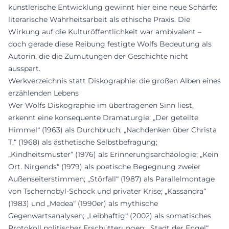
künstlerische Entwicklung gewinnt hier eine neue Schärfe:
literarische Wahrheitsarbeit als ethische Praxis. Die
Wirkung auf die Kulturöffentlichkeit war ambivalent –
doch gerade diese Reibung festigte Wolfs Bedeutung als
Autorin, die die Zumutungen der Geschichte nicht
ausspart.
Werkverzeichnis statt Diskographie: die großen Alben eines
erzählenden Lebens
Wer Wolfs Diskographie im übertragenen Sinn liest,
erkennt eine konsequente Dramaturgie: „Der geteilte
Himmel“ (1963) als Durchbruch; „Nachdenken über Christa
T.“ (1968) als ästhetische Selbstbefragung;
„Kindheitsmuster“ (1976) als Erinnerungsarchäologie; „Kein
Ort. Nirgends“ (1979) als poetische Begegnung zweier
Außenseiterstimmen; „Störfall“ (1987) als Parallelmontage
von Tschernobyl-Schock und privater Krise; „Kassandra“
(1983) und „Medea“ (1990er) als mythische
Gegenwartsanalysen; „Leibhaftig“ (2002) als somatisches
Protokoll politischer Erschütterungen; „Stadt der Engel“