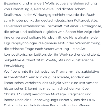
Beziehung und markiert Wolfs souveräne Beherrschung
von Dramaturgie, Perspektive und dichterischem
Realismus. In der Wirkungsgeschichte wurde das Buch
zum Knotenpunkt der deutsch-deutschen Kulturdebatte:
Es verband erzählerische Formkraft mit einer Zeitdiagnose,
die privat und politisch zugleich war. Schon hier zeigt sich
ihre unverwechselbare Handschrift: die Nahaufnahme der
Figurenpsychologie, die genaue Textur der Wahrnehmung,
die ethische Frage nach Verantwortung – eine Art
kompositorischer Leitton, der ihr Werk seither durchzieht.
Subjektive Authentizität: Poetik, Stil und künstlerische
Entwicklung
Wolf benannte ihr ästhetisches Programm als „subjektive
Authentizität“: kein Rückzug ins Private, sondern ein
literarisches Verfahren, das Subjektivität zum Instrument
historischer Erkenntnis macht. In „Nachdenken über
Christa T.“ (1968) verdichten Montage, Fragment und
innere Rede ein Suchbewegungs-Narrativ, das der DDR-
Doktrin des optimistischen Fortschritts den offenen