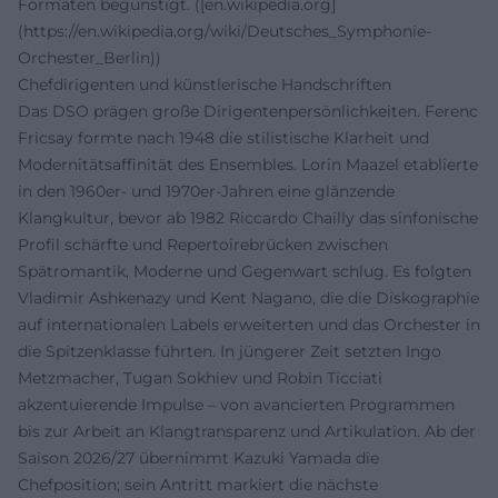
Formaten begünstigt. ([en.wikipedia.org]
(https://en.wikipedia.org/wiki/Deutsches_Symphonie-
Orchester_Berlin))
Chefdirigenten und künstlerische Handschriften
Das DSO prägen große Dirigentenpersönlichkeiten. Ferenc
Fricsay formte nach 1948 die stilistische Klarheit und
Modernitätsaffinität des Ensembles. Lorin Maazel etablierte
in den 1960er- und 1970er-Jahren eine glänzende
Klangkultur, bevor ab 1982 Riccardo Chailly das sinfonische
Profil schärfte und Repertoirebrücken zwischen
Spätromantik, Moderne und Gegenwart schlug. Es folgten
Vladimir Ashkenazy und Kent Nagano, die die Diskographie
auf internationalen Labels erweiterten und das Orchester in
die Spitzenklasse führten. In jüngerer Zeit setzten Ingo
Metzmacher, Tugan Sokhiev und Robin Ticciati
akzentuierende Impulse – von avancierten Programmen
bis zur Arbeit an Klangtransparenz und Artikulation. Ab der
Saison 2026/27 übernimmt Kazuki Yamada die
Chefposition; sein Antritt markiert die nächste