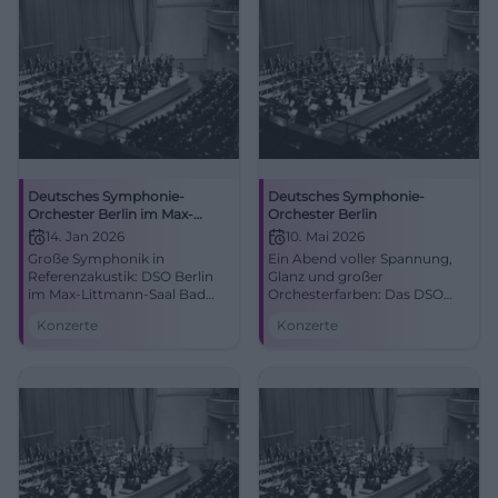
Deutsches Symphonie-
Deutsches Symphonie-
Orchester Berlin im Max-
Orchester Berlin
Littmann-Saal
14. Jan 2026
10. Mai 2026
Große Symphonik in
Ein Abend voller Spannung,
Referenzakustik: DSO Berlin
Glanz und großer
im Max‑Littmann‑Saal Bad
Orchesterfarben: Das DSO
Kissingen. 14.01.2026,
Berlin spielt in der
Konzerte
Konzerte
Uhrzeit/Preis folgen. Live-
Isarphilharmonie München.
Atmosphäre, Gänsehaut,
Rachmaninoff, Berlioz, große
Spitzenorchester. Jetzt Tickets
Live-Atmosphäre. #München
sichern! #BadKissingen
#Klassik