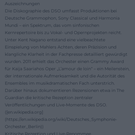
Auszeichnungen
Die Diskographie des DSO umfasst Produktionen bei
Deutsche Grammophon, Sony Classical und Harmonia
Mundi – ein Spektrum, das vom sinfonischen
Kernrepertoire bis zu Vokal- und Opernprojekten reicht.
Unter Kent Nagano entstand eine vielbeachtete
Einspielung von Mahlers Achten, deren Präzision und
klangliche Klarheit in der Fachpresse detailliert gewürdigt
wurden. 2011 erhielt das Orchester einen Grammy Award
für Kaija Saariahos Oper „L’amour de loin“ – ein Meilenstein,
der internationale Aufmerksamkeit und die Autorität des
Ensembles im musikdramatischen Fach unterstrich.
Darüber hinaus dokumentieren Rezensionen etwa in The
Guardian die kritische Rezeption zentraler
Veröffentlichungen und Live-Momente des DSO.
([en.wikipedia.org]
(https://en.wikipedia.org/wiki/Deutsches_Symphonie-
Orchester_Berlin))
Kritische Rezeption und Live-Renommee