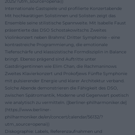
2025/?utm_source=openai))
Internationale Gastspiele und profilierte Konzertabende
Mit hochkarätigen Solistinnen und Solisten zeigt das
Ensemble seine stilistische Spannweite. Mit Isabelle Faust
präsentierte das DSO Schostakowitschs Zweites
Violinkonzert neben Brahms’ Dritter Symphonie – eine
kontrastreiche Programmierung, die emotionale
Tiefenschärfe und klassizistische Formdisziplin in Balance
bringt. Ebenso prägend sind Auftritte unter
Gastdirigentinnen wie Elim Chan, die Rachmaninows
Zweites Klavierkonzert und Prokofjews Fünfte Symphonie
mit pulsierender Energie und klarer Architektur verband.
Solche Abende demonstrieren die Fähigkeit des DSO,
zwischen Spätromantik, Moderne und Gegenwart poetisch
wie analytisch zu vermitteln. ([berliner-philharmoniker.de]
(https://www.berliner-
philharmoniker.de/en/concert/calendar/56132/?
utm_source=openai))
Diskographie: Labels, Referenzaufnahmen und