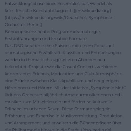
Entwicklungsphase eines Ensembles, das Wandel als
künstlerische Konstante begreift. ([en.wikipedia.org]
(https://en.wikipedia.org/wiki/Deutsches_Symphonie-
Orchester_Berlin))
Bühnenpräsenz heute: Programmdramaturgie,
Erstaufführungen und kreative Formate
Das DSO kuratiert seine Saisons mit einem Fokus auf
dramaturgische Erzählkraft: Klassiker und Entdeckungen
werden in thematisch zugespitzten Abenden neu
beleuchtet. Projekte wie die Casual Concerts verbinden
konzertantes Erlebnis, Moderation und Club-Atmosphäre –
eine Brücke zwischen Klassikpublikum und neugierigen
Hörerinnen und Hörern. Mit der Initiative „Symphonic Mob“
lädt das Orchester alljährlich Amateurmusikerinnen und -
musiker zum Mitspielen ein und fördert so kulturelle
Teilhabe im urbanen Raum. Diese Formate spiegeln
Erfahrung und Expertise in Musikvermittlung, Produktion
und Arrangement und erweitern die Bühnenpräsenz über
die Philharmonie hinaus in die Stadt. ([dso-berlin.de]