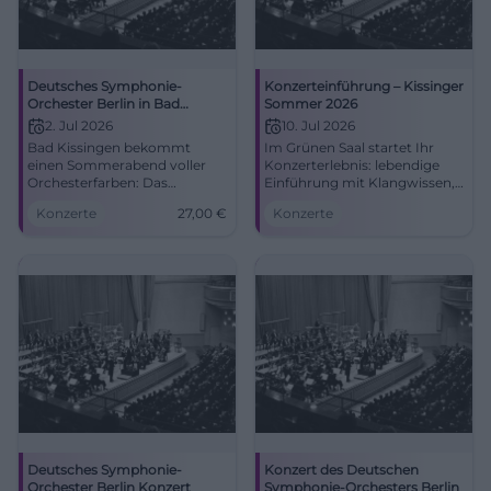
Deutsches Symphonie-
Konzerteinführung – Kissinger
Orchester Berlin in Bad
Sommer 2026
Kissingen
2. Jul 2026
10. Jul 2026
Bad Kissingen bekommt
Im Grünen Saal startet Ihr
einen Sommerabend voller
Konzerterlebnis: lebendige
Orchesterfarben: Das
Einführung mit Klangwissen,
Deutsches Symphonie-
Akustik-Tipps und
Konzerte
27,00
€
Konzerte
Orchester Berlin spielt im
Festivalflair. Fr, 10.07.2026,
Max-Littmann-Saal. 2.7.2026,
17:00 Uhr. Barrierefrei,
ab 27 Euro. #Klassik
zentrale Lage. Jetzt den
Abend krönen!
#KissingerSommer
Deutsches Symphonie-
Konzert des Deutschen
Orchester Berlin Konzert
Symphonie-Orchesters Berlin