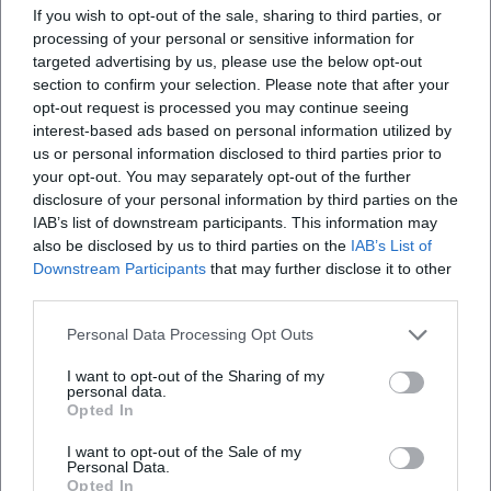
Präzision und Wärme verbindet. Die Streicher zeichnen
If you wish to opt-out of the sale, sharing to third parties, or
sich durch feine Bogeneinteilung und gestützte Mittellage
processing of your personal or sensitive information for
aus; die Holzbläser bringen farbige Soli mit
targeted advertising by us, please use the below opt-out
kammermusikalischer Balance ein; die Blechgruppe
section to confirm your selection. Please note that after your
opt-out request is processed you may continue seeing
artikuliert präsent, ohne die dynamische Balance zu
interest-based ads based on personal information utilized by
dominieren. In der Produktion und im Arrangement
us or personal information disclosed to third parties prior to
komplexer Partituren – etwa bei zeitgenössischen Werken
your opt-out. You may separately opt-out of the further
mit erweiterten Klangflächen – setzt das Orchester auf
disclosure of your personal information by third parties on the
Durchhörbarkeit und klare Stimmprofile. Diese stilistische
IAB’s list of downstream participants. This information may
Handschrift ist Ergebnis einer Musikkarriere, die
also be disclosed by us to third parties on the
IAB’s List of
Studioerfahrung, Rundfunktradition und Konzertpraxis
Downstream Participants
that may further disclose it to other
third parties.
kontinuierlich miteinander verschränkt.
Kultureller Einfluss und Bildung: Orchesterarbeit als
Personal Data Processing Opt Outs
urbanes Labor
Als Mitglied der Rundfunk Orchester und Chöre gGmbH
I want to opt-out of the Sharing of my
personal data.
(ROC) versteht sich das DSO als Akteur einer lebendigen
Opted In
Hauptstadtkultur. Die enge Kooperation mit
Medienpartnern und Bildungseinrichtungen ermöglicht
I want to opt-out of the Sale of my
Personal Data.
innovative Vermittlungsformate – von moderierten
Opted In