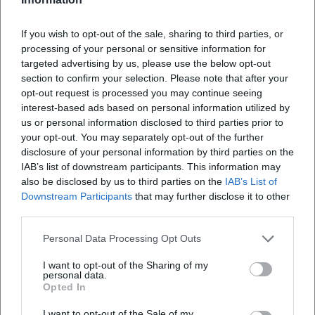
Werk in besonderer Weise für Klangformate. Hörspiele,
Lesungen, Liederzyklen und Rezitationen bilden eine
If you wish to opt-out of the sale, sharing to third parties, or
processing of your personal or sensitive information for
akustische Traditionslinie, die von historischen
targeted advertising by us, please use the below opt-out
Rundfunkproduktionen bis in die Streaming-Gegenwart
section to confirm your selection. Please note that after your
reicht. Besonders prominent steht „Leben in dieser Zeit“,
opt-out request is processed you may continue seeing
dessen Konzert- und Hörspielfassungen wiederholt
interest-based ads based on personal information utilized by
eingespielt wurden. Darüber hinaus reichen die Tonspuren
us or personal information disclosed to third parties prior to
von Kinderhörspielen bis zu poetischen Alben, die seine
your opt-out. You may separately opt-out of the further
Gedichte neu interpretieren. Diese „Diskographie“ zeigt,
disclosure of your personal information by third parties on the
IAB’s list of downstream participants. This information may
wie stark seine Sprache musikalisch denkt: klare
also be disclosed by us to third parties on the
IAB’s List of
Phrasierung, melodische Reime, metrische Präzision,
Downstream Participants
that may further disclose it to other
szenische Pointen.
third parties.
Musikalische Entwicklung und Stil: Neue Sachlichkeit trifft
Chanson
Personal Data Processing Opt Outs
Kästners Lyrik verbindet die Nüchternheit der Neuen
I want to opt-out of the Sharing of my
Sachlichkeit mit der Suggestion des Chansons. Seine
personal data.
Gedichte arbeiten mit regelmäßigem Metrum,
Opted In
überraschenden Binnenreimen, Refrain-Motiven und
I want to opt-out of the Sale of my