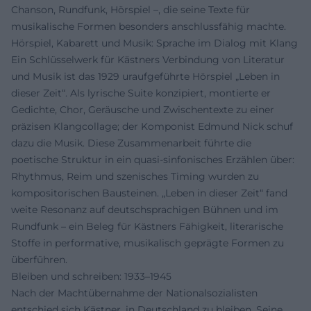
Chanson, Rundfunk, Hörspiel –, die seine Texte für
musikalische Formen besonders anschlussfähig machte.
Hörspiel, Kabarett und Musik: Sprache im Dialog mit Klang
Ein Schlüsselwerk für Kästners Verbindung von Literatur
und Musik ist das 1929 uraufgeführte Hörspiel „Leben in
dieser Zeit“. Als lyrische Suite konzipiert, montierte er
Gedichte, Chor, Geräusche und Zwischentexte zu einer
präzisen Klangcollage; der Komponist Edmund Nick schuf
dazu die Musik. Diese Zusammenarbeit führte die
poetische Struktur in ein quasi-sinfonisches Erzählen über:
Rhythmus, Reim und szenisches Timing wurden zu
kompositorischen Bausteinen. „Leben in dieser Zeit“ fand
weite Resonanz auf deutschsprachigen Bühnen und im
Rundfunk – ein Beleg für Kästners Fähigkeit, literarische
Stoffe in performative, musikalisch geprägte Formen zu
überführen.
Bleiben und schreiben: 1933–1945
Nach der Machtübernahme der Nationalsozialisten
entschied sich Kästner, in Deutschland zu bleiben. Seine