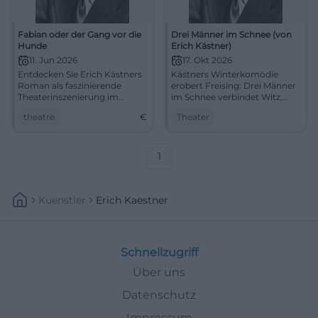
Fabian oder der Gang vor die
Drei Männer im Schnee (von
Hunde
Erich Kästner)
11. Jun 2026
17. Okt 2026
Entdecken Sie Erich Kästners
Kästners Winterkomödie
Roman als faszinierende
erobert Freising: Drei Männer
Theaterinszenierung im
im Schnee verbindet Witz,
Stadttheater Aschaffenburg.
Verwechslung und Herz im
theatre
€
Theater
Ein unvergesslicher Abend
Asamtheater. 17.10.2026.
erwartet Sie!
#Theater
1
Kuenstler
Erich Kaestner
Schnellzugriff
Über uns
Datenschutz
Impressum