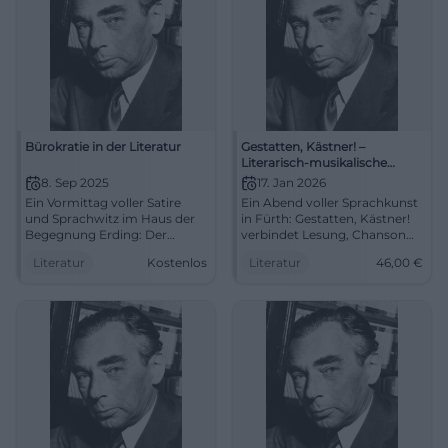
Bürokratie in der Literatur
Gestatten, Kästner! –
Literarisch-musikalische
Revue
8. Sep 2025
17. Jan 2026
Ein Vormittag voller Satire
Ein Abend voller Sprachkunst
und Sprachwitz im Haus der
in Fürth: Gestatten, Kästner!
Begegnung Erding: Der
verbindet Lesung, Chanson
Literaturklub liest über
und Erzählkunst. Sa 17.01.2026,
Literatur
Kostenlos
Literatur
46,00
€
Bürokratie. 08.09.2025, 11 Uhr,
19:30 Uhr, Preise 14–46 €.
Eintritt frei. #Literatur
Humanität, Witz, Musik – live
erleben. #ErichKästner