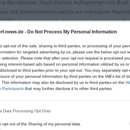
ische Bandbreite. Nach frühen Aufnahmen mit Rudi
o. Als Solokünstlerin setzte sie markante Akze
 2021), dessen purer Harfenklang während der P
sen Kosmos um die strahlende Klangfülle eines si
rf-news.de -
Do Not Process My Personal Information
m steht die in leuchtenden Farben instrumentiert
to opt-out of the sale, sharing to third parties, or processing of your per
 Henson-Conant.
formation for targeted advertising by us, please use the below opt-out s
ber zudem das Duo-Album „Sherpa – acht Trails“ (2
r selection. Please note that after your opt-out request is processed y
eing interest-based ads based on personal information utilized by us or
m Flügel, Nay und Duduk als farbige Akzente – s
disclosed to third parties prior to your opt-out. You may separately opt-
lle Produktionen zeigen eine stringente Dramatu
losure of your personal information by third parties on the IAB’s list of
. This information may also be disclosed by us to third parties on the
IA
erte Themen, stimmige Formverläufe und ein Sinn
Participants
that may further disclose it to other third parties.
 solistische Erzählerin
 Harfe wird nicht nur begleitet, sondern steht als
l Data Processing Opt Outs
t von iberoamerikanischen Klangräumen und Flam
resse lobt die Transparenz und Leichtigkeit diese
o opt-out of the Sharing of my personal data.