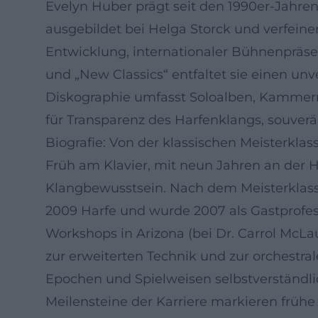
Evelyn Huber prägt seit den 1990er-Jahren
ausgebildet bei Helga Storck und verfeiner
Entwicklung, internationaler Bühnenpräsen
und „New Classics“ entfaltet sie einen un
Diskographie umfasst Soloalben, Kammermu
für Transparenz des Harfenklangs, souve
Biografie: Von der klassischen Meisterkla
Früh am Klavier, mit neun Jahren an der H
Klangbewusstsein. Nach dem Meisterklasse
2009 Harfe und wurde 2007 als Gastprofess
Workshops in Arizona (bei Dr. Carrol McLa
zur erweiterten Technik und zur orchestra
Epochen und Spielweisen selbstverständli
Meilensteine der Karriere markieren früh