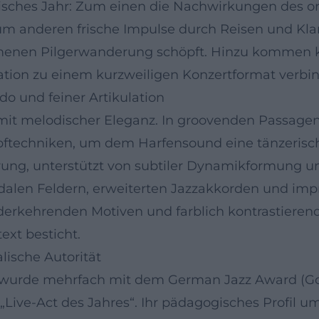
risches Jahr: Zum einen die Nachwirkungen des or
zum anderen frische Impulse durch Reisen und Kl
menen Pilgerwanderung schöpft. Hinzu kommen 
tion zu einem kurzweiligen Konzertformat verbin
do und feiner Artikulation
 mit melodischer Eleganz. In groovenden Passagen
ftechniken, um dem Harfensound eine tänzerische
hrung, unterstützt von subtiler Dynamikformung u
len Feldern, erweiterten Jazzakkorden und impres
erkehrenden Motiven und farblich kontrastierende
ext besticht.
lische Autorität
d wurde mehrfach mit dem German Jazz Award (Go
 „Live-Act des Jahres“. Ihr pädagogisches Profil u