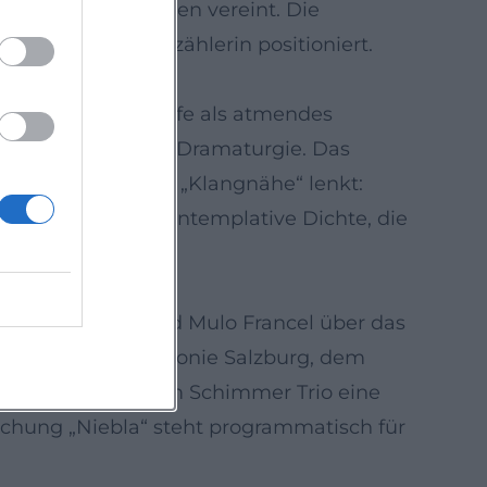
rchestrales Leuchten vereint. Die
die Harfe als Erzählerin positioniert.
ntrum steht die Harfe als atmendes
en eine meditative Dramaturgie. Das
ktion in Richtung „Klangnähe“ lenkt:
o entsteht eine kontemplative Dichte, die
 Giora Feidman und Mulo Francel über das
 und der Philharmonie Salzburg, dem
lgt Huber mit dem Schimmer Trio eine
ichung „Niebla“ steht programmatisch für