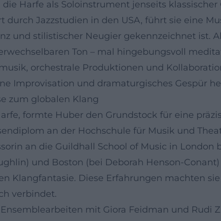
 die Harfe als Soloinstrument jenseits klassisch
t durch Jazzstudien in den USA, führt sie eine Mus
z und stilistischer Neugier gekennzeichnet ist. A
verwechselbaren Ton – mal hingebungsvoll meditati
sik, orchestrale Produktionen und Kollaboration
räne Improvisation und dramaturgisches Gespür 
sse zum globalen Klang
arfe, formte Huber den Grundstock für eine präz
ndiplom an der Hochschule für Musik und Theate
orin an die Guildhall School of Music in London 
ughlin) und Boston (bei Deborah Henson-Conant) ö
len Klangfantasie. Diese Erfahrungen machten sie 
ch verbindet.
e Ensemblearbeiten mit Giora Feidman und Rudi Za