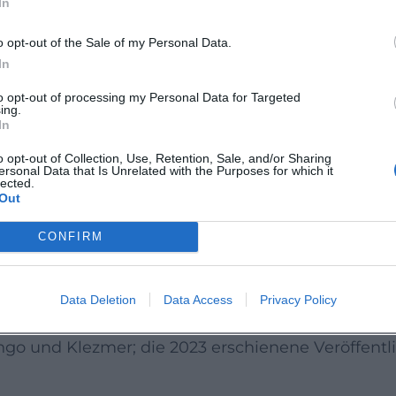
In
Improvisationsräume, motivische Entwicklung und o
angfarben mischt, rhythmische Akzente setzt und 
o opt-out of the Sale of my Personal Data.
In
eduktion, Ruhe und kontrollierte Resonanz. Im Ze
to opt-out of processing my Personal Data for Targeted
ing.
und ein feines Spiel mit Obertonreichtum schaff
In
n Intimsphäre – eine Entscheidung, die die Produ
o opt-out of Collection, Use, Retention, Sale, and/or Sharing
ersonal Data that Is Unrelated with the Purposes for which it
es wird hörbar, ohne je demonstrativ zu wirken. S
lected.
Out
CONFIRM
tor in Hubers Werk: Von der Zusammenarbeit mit
s zu jüngeren Begegnungen mit Elisabeth Fuchs
Data Deletion
Data Access
Privacy Policy
Deborah Henson-Conant. Kammermusikalisch verfo
ngo und Klezmer; die 2023 erschienene Veröffentl