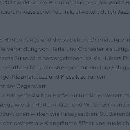
 2022 wirkt sie im Board of Directors des World 
ndiert in klassischer Technik, erweitert durch Jaz
es Harfenklangs und die stilsichere Dramaturgie 
die Verbindung von Harfe und Orchester als luftig
nts Suite wird hervorgehoben, da sie Hubers Dual
onzertberichte unterstreichen zudem ihre Fähigk
o, Klezmer, Jazz und Klassik zu führen.
ment der Gegenwart
zur zeitgenössischen Harfenkultur: Sie erweitert 
igt, wie die Harfe in Jazz- und Weltmusikkontext
Produktionen wirken wie Katalysatoren: Studiere
t, das orchestrale Klangräume öffnet und zugleich