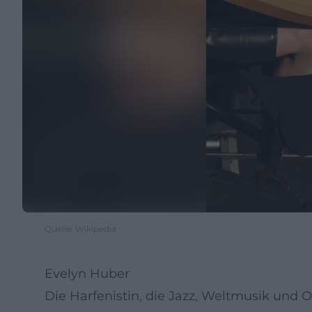
Quelle: Wikipedia
Evelyn Huber
Die Harfenistin, die Jazz, Weltmusik und 