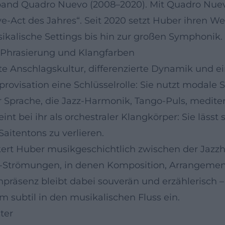
kband Quadro Nuevo (2008–2020). Mit Quadro Nue
ive-Act des Jahres“. Seit 2020 setzt Huber ihren W
alische Settings bis hin zur großen Symphonik.
, Phrasierung und Klangfarben
te Anschlagskultur, differenzierte Dynamik und 
provisation eine Schlüsselrolle: Sie nutzt modale 
r Sprache, die Jazz-Harmonik, Tango-Puls, medite
nt bei ihr als orchestraler Klangkörper: Sie lässt 
aitentons zu verlieren.
ert Huber musikgeschichtlich zwischen der Jazzhar
-Strömungen, in denen Komposition, Arrangement
enpräsenz bleibt dabei souverän und erzählerisch
 subtil in den musikalischen Fluss ein.
ter