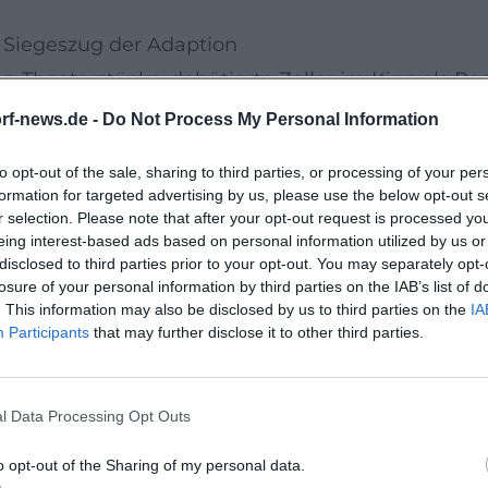
 Siegeszug der Adaption
n Theaterstücks, debütierte Zeller im Kino als Re
nd Zeitkontinuum – eine ästhetische Entscheidung
rf-news.de -
Do Not Process My Personal Information
e Tonarten, Figurenkonstellationen verwandeln si
to opt-out of the sale, sharing to third parties, or processing of your per
ausragenden Darstellungen und einer filmischen
formation for targeted advertising by us, please use the below opt-out s
zt. Für das Drehbuch wurde Zeller gemeinsam mi
r selection. Please note that after your opt-out request is processed y
eing interest-based ads based on personal information utilized by us or
ather gilt seither als Referenzwerk für die film
disclosed to third parties prior to your opt-out. You may separately opt-
.org/wiki/The_Father_%282020_film%29?utm_source=
losure of your personal information by third parties on the IAB’s list of
. This information may also be disclosed by us to third parties on the
IA
Son
Participants
that may further disclose it to other third parties.
ndersetzung mit familiären Dynamiken und psychi
rbeitet der Film mit repetitiven Motiven – Entsc
l Data Processing Opt Outs
ollierten Wellenbewegungen. Die kritische Rezept
zeigt Zellers Bereitschaft, Risiken einzugehen u
o opt-out of the Sharing of my personal data.