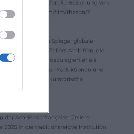
tigen Baustein dar, der die Beziehung von
ww.sonyclassics.com/film/theson/?
be eines Paares im Spiegel globaler
setzung und auf Zellers Ambition, die
rführen. Parallel dazu agiert er als
ernationalen Arthouse-Produktionen und
 des Erzählens um kuratorische
.wikipedia.org]
n der Académie française: Zellers
2025 in die traditionsreiche Institution