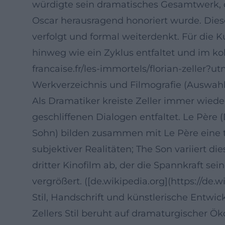
würdigte sein dramatisches Gesamtwerk, d
Oscar herausragend honoriert wurde. Diese
verfolgt und formal weiterdenkt. Für die Ku
hinweg wie ein Zyklus entfaltet und im ko
francaise.fr/les-immortels/florian-zeller?
Werkverzeichnis und Filmografie (Auswahl
Als Dramatiker kreiste Zeller immer wie
geschliffenen Dialogen entfaltet. Le Père 
Sohn) bilden zusammen mit Le Père eine t
subjektiver Realitäten; The Son variiert d
dritter Kinofilm ab, der die Spannkraft s
vergrößert. ([de.wikipedia.org](https://d
Stil, Handschrift und künstlerische Entwic
Zellers Stil beruht auf dramaturgischer Ök