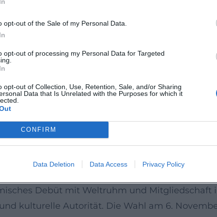
In
ner „Familien-Trilogie“ stellt The Son einen wich
ektheit verhandelt. ([sonyclassics.com](https://w
o opt-out of the Sale of my Personal Data.
In
als Produzent
to opt-out of processing my Personal Data for Targeted
ing.
sychologischen Thriller an, der die Belastungspro
In
tankündigungen verweisen auf eine prominente Be
o opt-out of Collection, Use, Retention, Sale, and/or Sharing
ersonal Data that Is Unrelated with the Purposes for which it
ein genregeprägtes, filmisches Arrangement zu übe
lected.
Out
 Blue Morning Pictures beteiligt er sich an int
Produzententätigkeit erweitert seine Musikalität
CONFIRM
 Förderung markanter filmischer „Stimmen“. ([en
28upcoming_film%29?utm_source=openai))
Data Deletion
Data Access
Privacy Policy
n
lmisches Debüt mit Weltruhm und Mitgliedschaft i
nd kulturelle Autorität. Die Wahl am 6. November 