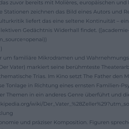
as zuvor bereits mit Molières, europäischen un
 Stationen zeichnen das Bild eines Autors und Re
lturkritik liefert das eine seltene Kontinuität – 
llektiven Gedächtnis Widerhall findet. ([academie
utm_source=openai))
)
der um familiäre Mikrodramen und Wahrnehmungsfr
(Der Vater) markiert seine berühmteste Theaterarbe
hematische Trias. Im Kino setzt The Father den 
iese Tonlage in Richtung eines ernsten Familien-P
einer Themen in ein anderes Genre überführt und d
e.wikipedia.org/wiki/Der_Vater_%28Zeller%29?utm_s
klung
onomie und präziser Komposition. Figuren sprechen