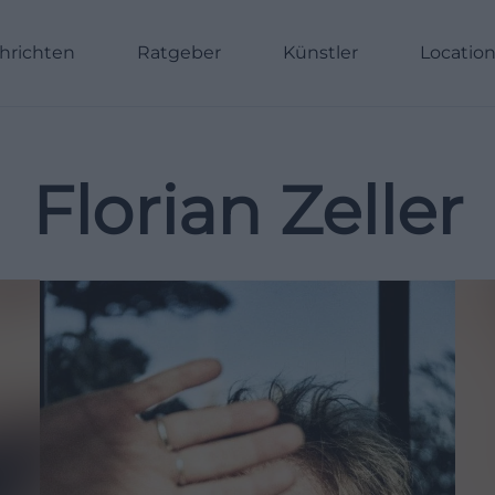
hrichten
Ratgeber
Künstler
Locatio
Florian Zeller