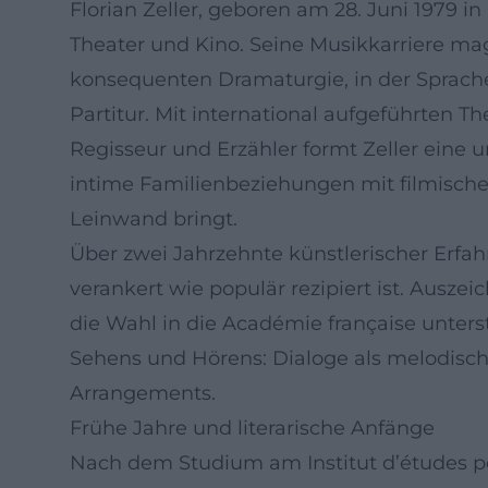
Florian Zeller, geboren am 28. Juni 1979 i
Theater und Kino. Seine Musikkarriere mag
konsequenten Dramaturgie, in der Sprache
Partitur. Mit international aufgeführten
Regisseur und Erzähler formt Zeller eine u
intime Familienbeziehungen mit filmischer
Leinwand bringt.
Über zwei Jahrzehnte künstlerischer Erfah
verankert wie populär rezipiert ist. Ausz
die Wahl in die Académie française unterstr
Sehens und Hörens: Dialoge als melodisc
Arrangements.
Frühe Jahre und literarische Anfänge
Nach dem Studium am Institut d’études pol