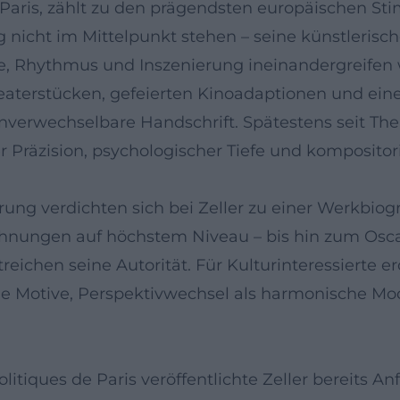
n Paris, zählt zu den prägendsten europäischen Sti
 nicht im Mittelpunkt stehen – seine künstlerisc
, Rhythmus und Inszenierung ineinandergreifen 
 Theaterstücken, gefeierten Kinoadaptionen und 
nverwechselbare Handschrift. Spätestens seit The 
 Präzision, psychologischer Tiefe und kompositor
rung verdichten sich bei Zeller zu einer Werkbio
eichnungen auf höchstem Niveau – bis hin zum Osc
eichen seine Autorität. Für Kulturinteressierte er
he Motive, Perspektivwechsel als harmonische Mo
itiques de Paris veröffentlichte Zeller bereits 