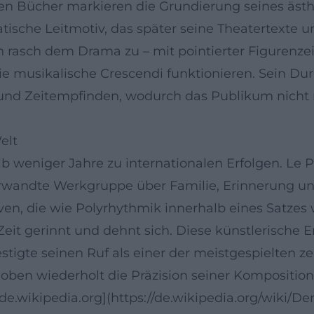
rsten Bücher markieren die Grundierung seines 
ische Leitmotiv, das später seine Theatertexte und
h rasch dem Drama zu – mit pointierter Figuren
 musikalische Crescendi funktionieren. Sein Du
und Zeitempfinden, wodurch das Publikum nicht n
elt
b weniger Jahre zu internationalen Erfolgen. Le P
h verwandte Werkgruppe über Familie, Erinnerung 
iven, die wie Polyrhythmik innerhalb eines Satz
Zeit gerinnt und dehnt sich. Diese künstlerische 
stigte seinen Ruf als einer der meistgespielten z
oben wiederholt die Präzision seiner Komposition
de.wikipedia.org](https://de.wikipedia.org/wiki/D