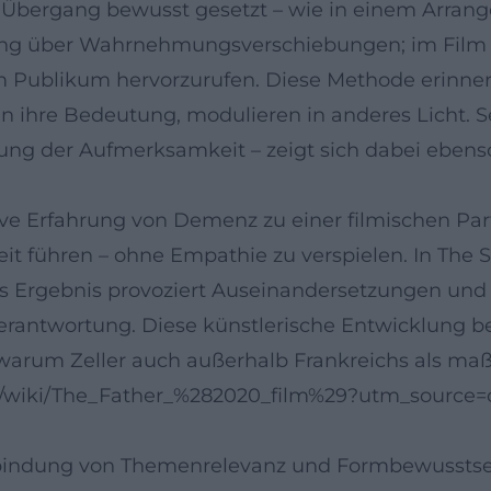
er Übergang bewusst gesetzt – wie in einem Arrang
ung über Wahrnehmungsverschiebungen; im Film ar
 Publikum hervorzurufen. Diese Methode erinnert 
en ihre Bedeutung, modulieren in anderes Licht. 
ung der Aufmerksamkeit – zeigt sich dabei ebenso
ktive Erfahrung von Demenz zu einer filmischen Pa
it führen – ohne Empathie zu verspielen. In The S
 Ergebnis provoziert Auseinandersetzungen und v
rantwortung. Diese künstlerische Entwicklung be
 warum Zeller auch außerhalb Frankreichs als ma
.org/wiki/The_Father_%282020_film%29?utm_source=
erbindung von Themenrelevanz und Formbewussts