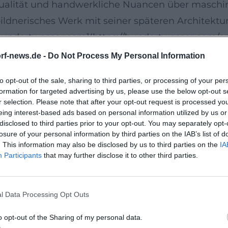
dualität und handwerkliche Nuancen über maschinel
bildnerisches Werk mit seiner späteren Architektu
([hundertwasser.com](https://hundertwasser.com/
 für lebendige Vielfalt
rf-news.de -
Do Not Process My Personal Information
ertwasser als Baugestalter und Ideenautor eine A
to opt-out of the sale, sharing to third parties, or processing of your per
 – „Baum-Mieter“, Dachwälder, das „Fensterrecht“
formation for targeted advertising by us, please use the below opt-out s
Rasterlogik moderner Zweckbauten. Ikonen dieser
r selection. Please note that after your opt-out request is processed y
eing interest-based ads based on personal information utilized by us or
tHausWien, das bis heute die umfassendste Samm
disclosed to third parties prior to your opt-out. You may separately opt-
tze räumlich erfahrbar macht. Auch Projekte wie 
losure of your personal information by third parties on the IAB’s list of
. This information may also be disclosed by us to third parties on the
IA
tadelle“ in Magdeburg oder die Umgestaltung des
Participants
that may further disclose it to other third parties.
egreift. ([kunsthauswien.com](https://www.kuns
l Data Processing Opt Outs
is
Umweltschützer. In Manifesten, Vorträgen und öff
o opt-out of the Sharing of my personal data.