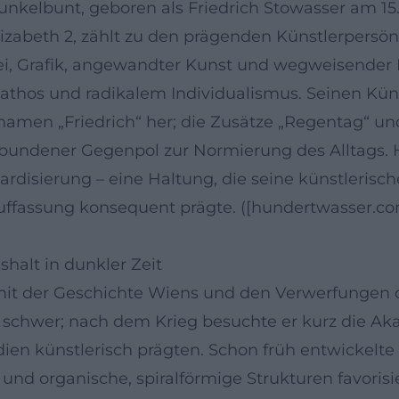
nkelbunt, geboren als Friedrich Stowasser am 15
izabeth 2, zählt zu den prägenden Künstlerpersö
rei, Grafik, angewandter Kunst und wegweisende
os und radikalem Individualismus. Seinen Künst
namen „Friedrich“ her; die Zusätze „Regentag“ u
rbundener Gegenpol zur Normierung des Alltags. 
ardisierung – eine Haltung, die seine künstleris
uffassung konsequent prägte. ([hundertwasser.co
shalt in dunkler Zeit
mit der Geschichte Wiens und den Verwerfungen 
ter schwer; nach dem Krieg besuchte er kurz die A
ien künstlerisch prägten. Schon früh entwickelte
nd organische, spiralförmige Strukturen favorisi