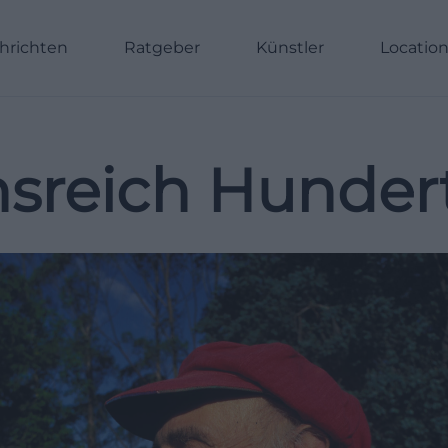
hrichten
Ratgeber
Künstler
Locatio
nsreich Hunder