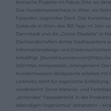
Ikonische Projekte im Fokus: Orte, an dene
Das Hundertwasserhaus in Wien, als Wohnb
Fassaden, begrüntes Dach. Das KunstHaus
Gebäude in Wien, das 365 Tage im Jahr von
Darmstadt und die „Grüne Zitadelle“ in 
Dachlandschaften dichte Stadtquartiere p
Informationsdesign und Erlebnisschichten
bekräftigt. ([kunsthauswien.com](https:
Stilmittel, Komposition, Arrangement: Die
Hundertwassers Bildsprache arbeitet mit se
Leitmotiv steht für organische Entfaltung
wiederkehrt. Seine Material- und Farbdis
„atmendes“ Fassadenbild. In der Produktion
lebendigen Organismus“ behandeln – eine 