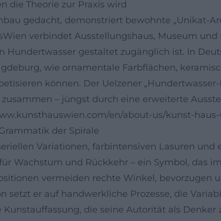
n die Theorie zur Praxis wird
au gedacht, demonstriert bewohnte „Unikat-Archit
Wien verbindet Ausstellungshaus, Museum und ur
 Hundertwasser gestaltet zugänglich ist. In Deuts
Magdeburg, wie ornamentale Farbflächen, keramis
oetisieren können. Der Uelzener „Hundertwasser-
 zusammen – jüngst durch eine erweiterte Ausste
//www.kunsthauswien.com/en/about-us/kunst-haus
 Grammatik der Spirale
riellen Variationen, farbintensiven Lasuren und e
, für Wachstum und Rückkehr – ein Symbol, das im
positionen vermeiden rechte Winkel, bevorzugen
 setzt er auf handwerkliche Prozesse, die Variabi
Kunstauffassung, die seine Autorität als Denker