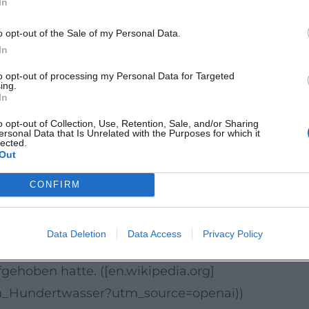
In
tz sowie eine abfallfreie Gesellschaft. Architekt
echen, und den Bewohnerinnen und Bewohnern sinn
o opt-out of the Sale of my Personal Data.
 als „ökologisches Museum“ – ein Haus, das küns
In
s geistige Erbe Hundertwassers in die Gegenwar
to opt-out of processing my Personal Data for Targeted
ing.
nd Ökologie macht seine künstlerische Entwickl
In
s://www.kunsthauswien.com/en/about-us/kunst-ha
o opt-out of Collection, Use, Retention, Sale, and/or Sharing
ersonal Data that Is Unrelated with the Purposes for which it
nen: Wien, Europa, Neuseeland
lected.
Out
sser wesentliche Lebens- und Arbeitsphasen in d
maritime Umfeld bestärkten seine Naturverbunden
CONFIRM
sser Art Centre in Whangārei, das sein Nachwirke
 Visionär, dessen Werk zwischen Wiener Moderne,
Data Deletion
Data Access
Privacy Policy
en. Sein Tod 2000 auf See setzte den Schlusspunkt
fgehoben hatte. ([en.wikipedia.org]
eich_Hundertwasser?utm_source=openai))