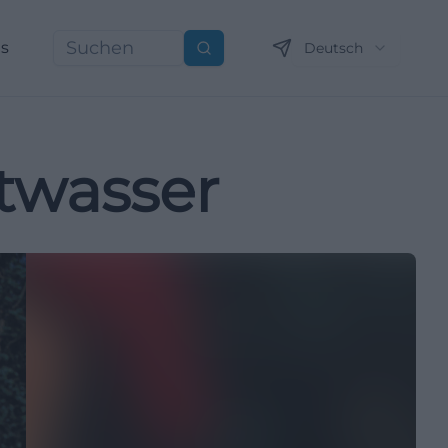
ns
Deutsch
Suchen
twasser