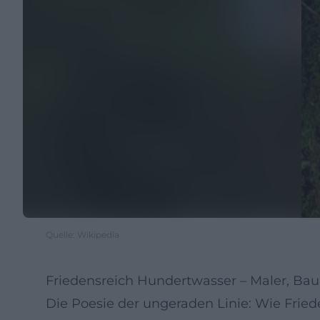
Quelle: Wikipedia
Friedensreich Hundertwasser – Maler, Bau
Die Poesie der ungeraden Linie: Wie Frie