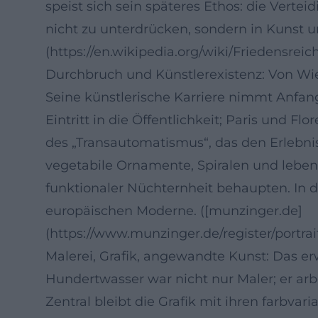
speist sich sein späteres Ethos: die Vert
nicht zu unterdrücken, sondern in Kunst u
(https://en.wikipedia.org/wiki/Friedensr
Durchbruch und Künstlerexistenz: Von Wi
Seine künstlerische Karriere nimmt Anfang
Eintritt in die Öffentlichkeit; Paris und 
des „Transautomatismus“, das den Erlebnis
vegetabile Ornamente, Spiralen und lebend
funktionaler Nüchternheit behaupten. In d
europäischen Moderne. ([munzinger.de]
(https://www.munzinger.de/register/portr
Malerei, Grafik, angewandte Kunst: Das erw
Hundertwasser war nicht nur Maler; er ar
Zentral bleibt die Grafik mit ihren farbva