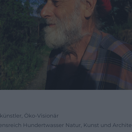
künstler, Öko-Visionär
densreich Hundertwasser Natur, Kunst und Archite