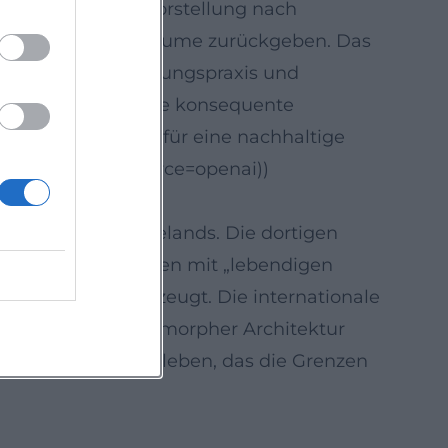
ur sollte seiner Vorstellung nach
liche, naturnahe Räume zurückgeben. Das
tlerische Ausstellungspraxis und
t verlängert. Diese konsequente
ung exemplarisch für eine nachhaltige
us-wien/?utm_source=openai))
en Norden Neuseelands. Die dortigen
heit und sein Bauen mit „lebendigen
n in Ozeanien bezeugt. Die internationale
 Secession und biomorpher Architektur
 unter ein Künstlerleben, das die Grenzen