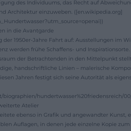
eidigung des Individuums, das Recht auf Abweichu
nd Architektur einzuweben. ([en.wikipedia.org]
eich_Hundertwasser?utm_source=openai))
en in die Avantgarde
 der 1950er-Jahre Fahrt auf: Ausstellungen im Wi
Florenz werden frühe Schaffens- und Inspirationsor
raum der Betrachtenden in den Mittelpunkt stellt
ige, handschriftliche Linien – malerische Komposi
iesen Jahren festigt sich seine Autorität als eig
ait/biographien/hundertwasser%20friedensreich/0
eiterte Atelier
beitete ebenso in Grafik und angewandter Kunst, 
riablen Auflagen, in denen jede einzelne Kopie zu