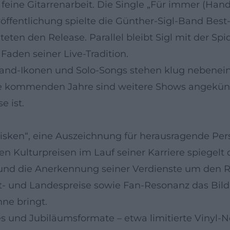
e, feine Gitarrenarbeit. Die Single „Für immer (Han
öffentlichung spielte die Günther-Sigl-Band Best
teten den Release. Parallel bleibt Sigl mit der S
Faden seiner Live-Tradition.
: Band-Ikonen und Solo-Songs stehen klug nebenei
 kommenden Jahre sind weitere Shows angekündigt 
e ist.
isken“, eine Auszeichnung für herausragende Persö
n Kulturpreisen im Lauf seiner Karriere spiegelt 
nd die Anerkennung seiner Verdienste um den Roc
t- und Landespreise sowie Fan-Resonanz das Bild 
ne bringt.
s und Jubiläumsformate – etwa limitierte Vinyl-N