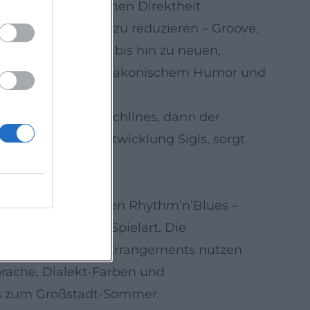
 Band und der intimen Direktheit
ngs auf den Kern zu reduzieren – Groove,
flächenklassikern bis hin zu neuen,
ce lebt von Timing, lakonischem Humor und
tiert gesetzte Punchlines, dann der
künstlerischen Entwicklung Sigls, sorgt
resley und den frühen Rhythm’n’Blues –
deutschsprachige Spielart. Die
und Hooklines; die Arrangements nutzen
prache, Dialekt-Farben und
 bis zum Großstadt-Sommer.