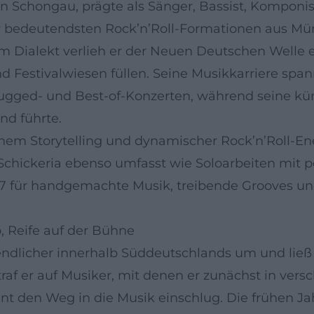
 in Schongau, prägte als Sänger, Bassist, Kompon
r bedeutendsten Rock’n’Roll-Formationen aus Mü
m Dialekt verlieh er der Neuen Deutschen Welle 
nd Festivalwiesen füllen. Seine Musikkarriere sp
ugged- und Best-of-Konzerten, während seine kü
nd führte.
m Storytelling und dynamischer Rock’n’Roll-Energi
Schickeria ebenso umfasst wie Soloarbeiten mit p
977 für handgemachte Musik, treibende Grooves un
, Reife auf der Bühne
gendlicher innerhalb Süddeutschlands um und lie
raf er auf Musiker, mit denen er zunächst in vers
t den Weg in die Musik einschlug. Die frühen Ja