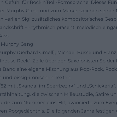
n Gefühl für Rock’n’Roll-Formsprache. Dieses Fun
ider Murphy Gang und zum Markenzeichen seiner M
 verlieh Sigl zusätzliches kompositorisches Gespü
dschrift – rhythmisch präsent, melodisch eingän
ass.
r Murphy Gang
urphy (Gerhard Gmell), Michael Busse und Franz
lhouse Rock“-Zeile über den Saxofonisten Spider 
ie Band eine eigene Mischung aus Pop-Rock, Rock
und bissig-ironischen Texten.
82 mit „Skandal im Sperrbezirk“ und „Schickeria“
ählhaltung, die zwischen Milieustudie, Satire u
– wurde zum Nummer-eins-Hit, avancierte zum Ev
ven Popgedächtnis. Die folgenden Jahre festigen d