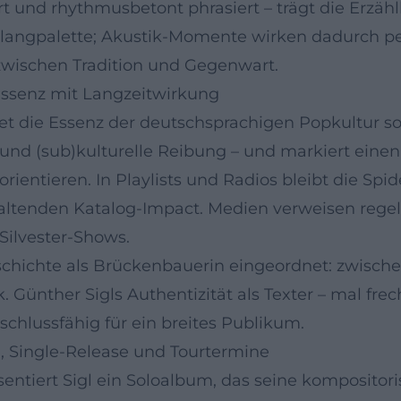
iert und rhythmusbetont phrasiert – trägt die Erzä
e Klangpalette; Akustik-Momente wirken dadurch pe
 zwischen Tradition und Gegenwart.
Essenz mit Langzeitwirkung
t die Essenz der deutschsprachigen Popkultur so 
und (sub)kulturelle Reibung – und markiert eine
ientieren. In Playlists und Radios bleibt die Sp
ltenden Katalog-Impact. Medien verweisen regelm
Silvester-Shows.
eschichte als Brückenbauerin eingeordnet: zwisch
. Günther Sigls Authentizität als Texter – mal fr
schlussfähig für ein breites Publikum.
“, Single-Release und Tourtermine
äsentiert Sigl ein Soloalbum, das seine kompositor