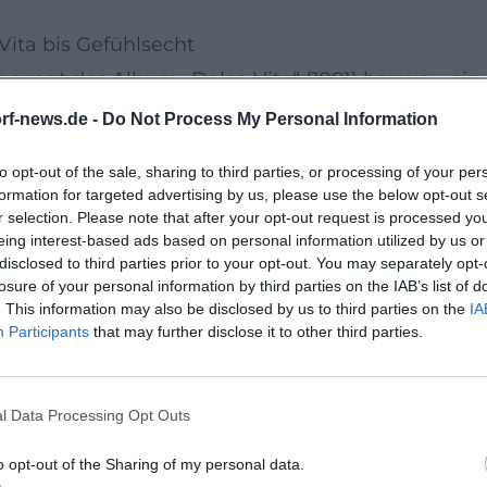
Vita bis Gefühlsecht
g ragt das Album „Dolce Vita“ (1981) heraus – ein
ckeria“, „Zwoa Zigarettn“, „Mit’n Frosch im Hois 
rf-news.de -
Do Not Process My Personal Information
lt die Platte Sigls Stärken: Alltagsbeobachtung, 
to opt-out of the sale, sharing to third parties, or processing of your per
it „Rock’n’Roll Schuah“ (1980) bereits die Weiche
formation for targeted advertising by us, please use the below opt-out s
r selection. Please note that after your opt-out request is processed y
eing interest-based ads based on personal information utilized by us or
fil als Solokünstler. 2010 erschien sein Soloalbum „
disclosed to third parties prior to your opt-out. You may separately opt-
, Ska, Chanson und alte Schlager zusammenführt. 2
losure of your personal information by third parties on the IAB’s list of
. This information may also be disclosed by us to third parties on the
IA
d, persönlichem Storytelling und warmem Bandfee
Participants
that may further disclose it to other third parties.
sche Instrumentierung: Gitarren von Willie Dunca
n Robert Gorzawsky verleihen dem Material eine d
l Data Processing Opt Outs
 emotionaler Leuchtturm und verbindet privates 
lektrischer Drive
o opt-out of the Sharing of my personal data.