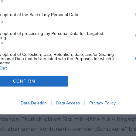
In
: dem kernigen Rock’n’Roll-Drive der elektrischen
er Spider Murphy Gang zeigen seine Fähigkeit, So
o opt-out of the Sale of my Personal Data.
mit seiner Solo-Band die ganze Palette von Tanz
In
Stadthalle oder Festivalsommer: Sigls Performan
to opt-out of processing my Personal Data for Targeted
ing.
nge Bühnenerfahrung ermöglicht.
In
ischen Erzählung und Song: kleine Anekdoten, poin
o opt-out of Collection, Use, Retention, Sale, and/or Sharing
ersonal Data that Is Unrelated with the Purposes for which it
m Takt. Diese Form der Dramaturgie, ein Kern der 
lected.
Out
n und neue Songs sofort Anschluss finden.
yerischer Tonfall
CONFIRM
k’n’Roll – mit Anklängen an Chuck Berry, Elvis P
o-Figuren und straighten Backbeats eine moderne, 
Data Deletion
Data Access
Privacy Policy
(Strophe, Pre-Chorus, Refrain), eingängige Riffs 
änge. Textlich glänzt Sigl mit Nähe zur Alltagss
voll, aber scharf konturiert – von der „Schickeria“