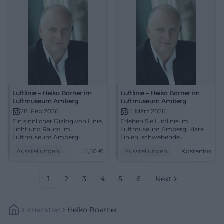
vormerken. #Hohenburg
Luftlinie – Heiko Börner im
Luftlinie – Heiko Börner im
Luftmuseum Amberg
Luftmuseum Amberg
28. Feb 2026
5. März 2026
Ein sinnlicher Dialog von Linie,
Erleben Sie Luftlinie im
Licht und Raum im
Luftmuseum Amberg: klare
Luftmuseum Amberg:
Linien, schwebende
Luftlinie von Heiko Börner. Sa,
Raumkörper, energische
Ausstellungen
5,50
€
Ausstellungen
Kostenlos
28.02.2026, 11–17 Uhr, Eintritt
Holzskulpturen. 25.01.–
5,50 €. Präzise Skulptur,
17.05.2026, Eintritt frei.
starke Ästhetik – jetzt
Sinnliche Werkbetrachtung,
entdecken. #KunstinAmberg
starke
1
2
3
4
5
6
Next
Ausstellungsatmosphäre.
Jetzt Termin vormerken!
#LuftmuseumAmberg
Kuenstler
Heiko Boerner