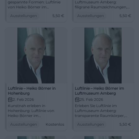
gespannte Formen: Luftlinie
Luftmuseum Amberg:
von Heiko Börner im
filigrane Raumzeichnungen,
Luftmuseum Amberg. 25.01.–
spannungsvolle
Ausstellungen
5,50
€
Ausstellungen
5,50
€
17.05.2026, Eintritt ab 5,5 €.
Holzskulpturen, klare Formen.
Intensives Kunsterlebnis, klare
25.01.–17.05.2026, Eintritt ab
Kuratierung, starke
5,50 €. Kunstgenuss zum
Raumwirkung. Jetzt Besuch
Eintauchen.
einplanen. #Skulptur
#LuftmuseumAmberg
#Installation
Luftlinie – Heiko Börner in
Luftlinie – Heiko Börner im
Hohenburg
Luftmuseum Amberg
2. Feb 2026
25. Feb 2026
Kunstnah erleben in
Erleben Sie Luftlinie im
Hohenburg: Luftlinie von
Luftmuseum Amberg:
Heiko Börner im
transparente Raumkörper,
Brotzeitstüberl Reiser. Eintritt
gespannte Holzformen,
Ausstellungen
Kostenlos
Ausstellungen
5,50
€
frei, zentrale Lage, gemütliche
sinnliche Werkbetrachtung.
Wirtsstube. Regionale
25.02.2026, 14–17 Uhr, ab 5,50
Verbundenheit spüren, jetzt
€. Jetzt entdecken! #Luftlinie