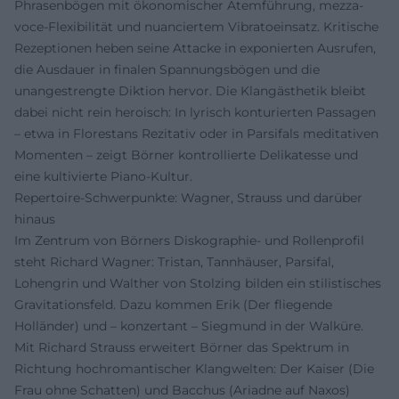
Phrasenbögen mit ökonomischer Atemführung, mezza-
voce-Flexibilität und nuanciertem Vibratoeinsatz. Kritische
Rezeptionen heben seine Attacke in exponierten Ausrufen,
die Ausdauer in finalen Spannungsbögen und die
unangestrengte Diktion hervor. Die Klangästhetik bleibt
dabei nicht rein heroisch: In lyrisch konturierten Passagen
– etwa in Florestans Rezitativ oder in Parsifals meditativen
Momenten – zeigt Börner kontrollierte Delikatesse und
eine kultivierte Piano-Kultur.
Repertoire-Schwerpunkte: Wagner, Strauss und darüber
hinaus
Im Zentrum von Börners Diskographie- und Rollenprofil
steht Richard Wagner: Tristan, Tannhäuser, Parsifal,
Lohengrin und Walther von Stolzing bilden ein stilistisches
Gravitationsfeld. Dazu kommen Erik (Der fliegende
Holländer) und – konzertant – Siegmund in der Walküre.
Mit Richard Strauss erweitert Börner das Spektrum in
Richtung hochromantischer Klangwelten: Der Kaiser (Die
Frau ohne Schatten) und Bacchus (Ariadne auf Naxos)