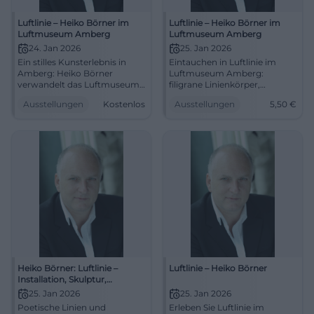
Luftlinie – Heiko Börner im
Luftlinie – Heiko Börner im
Luftmuseum Amberg
Luftmuseum Amberg
24. Jan 2026
25. Jan 2026
Ein stilles Kunsterlebnis in
Eintauchen in Luftlinie im
Amberg: Heiko Börner
Luftmuseum Amberg:
verwandelt das Luftmuseum
filigrane Linienkörper,
mit Linien, Raum und
gespannte Holzformen, klare
Ausstellungen
Kostenlos
Ausstellungen
5,50
€
Spannung. #Kunst #Amberg
Kuratierung. 25.01.–17.05.2026,
#Ausstellung
Eintritt ab 5,50 €. Sinn
schärfen, Kunst erleben.
#LuftmuseumAmberg
Heiko Börner: Luftlinie –
Luftlinie – Heiko Börner
Installation, Skulptur,
Zeichnung
25. Jan 2026
25. Jan 2026
Poetische Linien und
Erleben Sie Luftlinie im