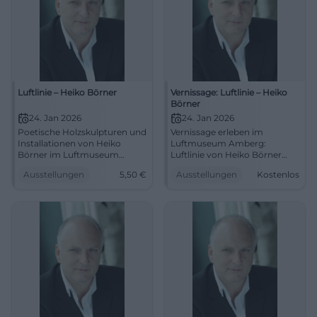
Luftlinie – Heiko Börner
Vernissage: Luftlinie – Heiko
Börner
24. Jan 2026
24. Jan 2026
Poetische Holzskulpturen und
Vernissage erleben im
Installationen von Heiko
Luftmuseum Amberg:
Börner im Luftmuseum
Luftlinie von Heiko Börner
Amberg. Eröffnung
zeigt Holzskulpturen und
Ausstellungen
5,50
€
Ausstellungen
Kostenlos
24.01.2026, Eintritt ab 5,50 €.
Raumzeichnungen.
Sinnliche Räume erleben –
24.01.2026, 19:30 Uhr, Eintritt
jetzt planen. #Luftlinie
frei. Intensives Kunsterlebnis,
klare Formen, starke
Atmosphäre. Jetzt Termin
sichern!
#LuftmuseumAmberg