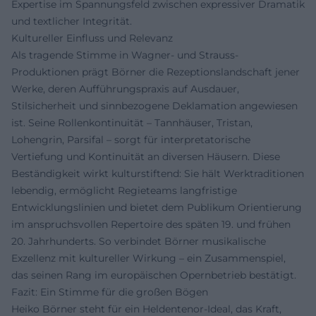
Expertise im Spannungsfeld zwischen expressiver Dramatik
und textlicher Integrität.
Kultureller Einfluss und Relevanz
Als tragende Stimme in Wagner- und Strauss-
Produktionen prägt Börner die Rezeptionslandschaft jener
Werke, deren Aufführungspraxis auf Ausdauer,
Stilsicherheit und sinnbezogene Deklamation angewiesen
ist. Seine Rollenkontinuität – Tannhäuser, Tristan,
Lohengrin, Parsifal – sorgt für interpretatorische
Vertiefung und Kontinuität an diversen Häusern. Diese
Beständigkeit wirkt kulturstiftend: Sie hält Werktraditionen
lebendig, ermöglicht Regieteams langfristige
Entwicklungslinien und bietet dem Publikum Orientierung
im anspruchsvollen Repertoire des späten 19. und frühen
20. Jahrhunderts. So verbindet Börner musikalische
Exzellenz mit kultureller Wirkung – ein Zusammenspiel,
das seinen Rang im europäischen Opernbetrieb bestätigt.
Fazit: Ein Stimme für die großen Bögen
Heiko Börner steht für ein Heldentenor-Ideal, das Kraft,