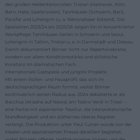
den großen Heldentenorrollen: Tristan (Hannover, Köln,
Bern, Halle, Saarbrücken), Tannhäuser (Schwerin, Bari),
Parsifal und Lohengrin (u. a. Nationaloper Estland). Die
Spielzeiten 2023/24 bis 2025/26 zeigen ihn in konzentrierter
Werkpflege: Tannhäuser-Serien in Schwerin und Seoul,
Lohengrin in Tallinn, Tristan u. a. in Darmstadt und Dessau.
Damit dokumentiert Börner nicht nur Repertoirebreite,
sondern vor allem Konditionsstärke und stilistische
Konstanz im dramatischen Fach.
Internationale Gastspiele und jüngste Projekte
Mit einem Rollen- und Hausprofil, das sich im
deutschsprachigen Raum formte, weitet Börner
kontinuierlich seinen Radius aus. 2024 debütierte er als
Bacchus (Ariadne auf Naxos) am Teatro Verdi in Triest –
eine Partie mit exponierter Tessitur, die interpretatorische
Standfestigkeit und ein stählernes oberes Register
verlangt. Die Produktion unter Paul Curran wurde von der
lokalen und spezialisierten Presse detailliert begleitet,
wobei Börners offenes, textfokussiertes Singen und die