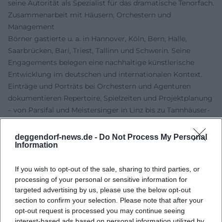
seine Autorität als Spezialist für das dramatische Tenorfach.
Zusammenarbeit mit Häusern, Orchestern und
Management
Börner gastierte u. a. in Hannover, Köln, Bern, Halle,
Saarbrücken, Bari, Triest, Tallinn und Schwerin. Seine
Engagements belegen eine nachhaltige künstlerische
Entwicklung im deutschen und internationalen Kontext.
Einträge und Porträts bei Orchestern und Agenturen
dokumentieren Repertoire, Spielzeiten und Projektplanung
– von Parsifal und Meistersinger in Linz bis zu Tannhäuser-
Produktionen in Nord- und Südeuropa. Diese verlässliche
Dokumentation durch Theater, Orchester und
deggendorf-news.de -
Do Not Process My Personal
Information
Management untermauert Börners Vertrauenswürdigkeit
in der Planung langfristiger, stimmlich anspruchsvoller
If you wish to opt-out of the sale, sharing to third parties, or
Produktionen.
processing of your personal or sensitive information for
Konzertrepertoire: Von Beethoven bis Mahler
targeted advertising by us, please use the below opt-out
Neben der Oper ist Börner ein gefragter Konzertsolist.
section to confirm your selection. Please note that after your
Beethovens 9. Sinfonie und Christus am Ölberg, Verdis
opt-out request is processed you may continue seeing
Messa da Requiem, Mahlers Das Lied von der Erde und Das
interest-based ads based on personal information utilized by