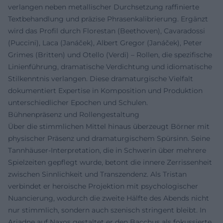
verlangen neben metallischer Durchsetzung raffinierte
Textbehandlung und präzise Phrasenkalibrierung. Ergänzt
wird das Profil durch Florestan (Beethoven), Cavaradossi
(Puccini), Laca (Janáček), Albert Gregor (Janáček), Peter
Grimes (Britten) und Otello (Verdi) – Rollen, die spezifische
Linienführung, dramatische Verdichtung und idiomatische
Stilkenntnis verlangen. Diese dramaturgische Vielfalt
dokumentiert Expertise in Komposition und Produktion
unterschiedlicher Epochen und Schulen.
Bühnenpräsenz und Rollengestaltung
Über die stimmlichen Mittel hinaus überzeugt Börner mit
physischer Präsenz und dramaturgischem Spürsinn. Seine
Tannhäuser-Interpretation, die in Schwerin über mehrere
Spielzeiten gepflegt wurde, betont die innere Zerrissenheit
zwischen Sinnlichkeit und Transzendenz. Als Tristan
verbindet er heroische Projektion mit psychologischer
Nuancierung, wodurch die zweite Hälfte des Abends nicht
nur stimmlich, sondern auch szenisch stringent bleibt. In
Ariadne auf Naxos gestaltet er den Bacchus als fokussierte