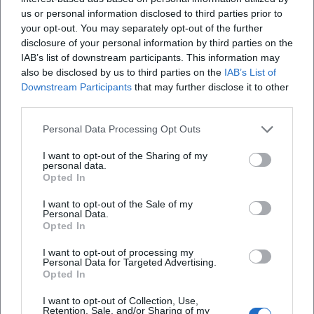
klagende Lied sowie Mendelssohns Elias und Die erste
us or personal information disclosed to third parties prior to
Walpurgisnacht stehen exemplarisch für sein sinfonisch-
your opt-out. You may separately opt-out of the further
disclosure of your personal information by third parties on the
oratorisches Profil. Diese Partien verlangen textliche
IAB’s list of downstream participants. This information may
Klarheit, getragenes Legato und eine flexible
also be disclosed by us to third parties on the
IAB’s List of
Dynamikpalette – Eigenschaften, die auch in seinen
Downstream Participants
that may further disclose it to other
Opernauftritten stilprägend wirken. Damit schließt sich der
third parties.
Kreis zwischen Bühne und Konzertsaal, zwischen
dramatischer Emphase und lyrischer Innenspannung.
Personal Data Processing Opt Outs
Diskographie und Medienpräsenz
I want to opt-out of the Sharing of my
Opernsänger des Heldentenorfachs hinterlassen ihre
personal data.
Opted In
künstlerische Signatur nicht ausschließlich in
Studioproduktionen, sondern wesentlich in Live-
I want to opt-out of the Sale of my
Produktionen und Rundfunkmitschnitten. Börners
Personal Data.
Opted In
Medienpräsenz bildet sich über Theater- und
Orchesterprofile, Rezensionen und Künstlerseiten ab.
I want to opt-out of processing my
Digitale Musikdienste listen ihn als ausführenden Künstler,
Personal Data for Targeted Advertising.
Opted In
was die Auffindbarkeit einzelner Einspielungen erhöht;
zentral bleibt dennoch die Bühne als primärer Ort seiner
I want to opt-out of Collection, Use,
Retention, Sale, and/or Sharing of my
künstlerischen Produktion. Diese Konstellation entspricht