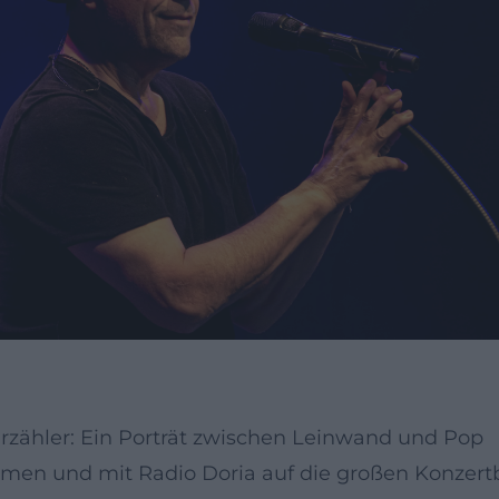
 Erzähler: Ein Porträt zwischen Leinwand und Pop
en und mit Radio Doria auf die großen Konzertbü