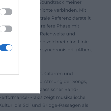
und schuf mit den „Soundtrack meiner
yrik und Pop-Geschichte verbinden. Mit
die Band eine zentrale Referenz darstellt
 Ästhetik in eine reifere Phase mit
and dokumentieren Reichweite und
Diese Diskographie zeichnet eine Linie
thematische Reife synchronisiert. (Alben,
t nach vorn stellt. Gitarren und
betonen Groove und Atmung der Songs,
chem Deutschpop, klassischer Band-
Performance-Praxis zeigt musikalische
ltur, die Soli und Bridge-Passagen als