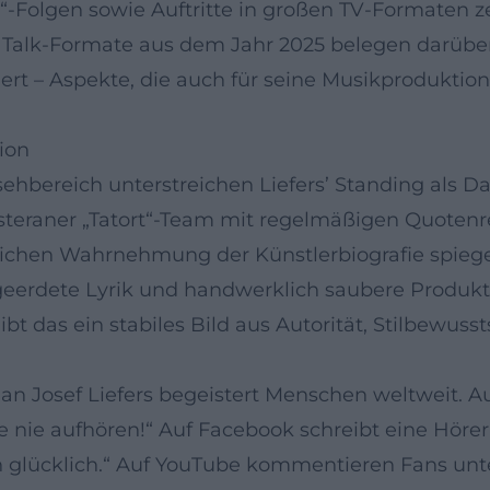
“-Folgen sowie Auftritte in großen TV-Formaten zei
Talk-Formate aus dem Jahr 2025 belegen darüber
iert – Aspekte, die auch für seine Musikproduktio
ion
bereich unterstreichen Liefers’ Standing als Dar
steraner „Tatort“-Team mit regelmäßigen Quotenr
tlichen Wahrnehmung der Künstlerbiografie spiegelt
h geerdete Lyrik und handwerklich saubere Produk
t das ein stabiles Bild aus Autorität, Stilbewus
Jan Josef Liefers begeistert Menschen weltweit. 
tte nie aufhören!“ Auf Facebook schreibt eine Höre
 glücklich.“ Auf YouTube kommentieren Fans unte