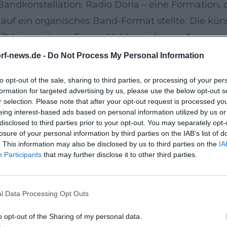
ndkonstellation: Radio Doria – eine Formation, di
auf ein organisches Band-Format stellte. Die küns
ift hin zu einem Ensembleklang, dessen Arrange
setzte Hooks und narrative Lyrics auszeichnen. 
rf-news.de -
Do Not Process My Personal Information
to opt-out of the sale, sharing to third parties, or processing of your per
hemie und Songdramaturgie
formation for targeted advertising by us, please use the below opt-out s
ik, die in Live-Situationen ihre volle kinetische
r selection. Please note that after your opt-out request is processed y
eing interest-based ads based on personal information utilized by us or
n einer fein austarierten Dynamik zwischen Rhyt
disclosed to third parties prior to your opt-out. You may separately opt-
che Spannungsfelder öffnet. Songs wie „Verloren
losure of your personal information by third parties on the IAB’s list of
. This information may also be disclosed by us to third parties on the
IA
 textlich eine literarische Handschrift, die mit 
Participants
that may further disclose it to other third parties.
ldern arbeitet. So treffen Ohrwurm-Harmonien un
re Hookline. Kritiken hoben wiederholt die Tiefen
l Data Processing Opt Outs
uf den Livebühnen spürbar werden. (Kritische Reze
slinien
o opt-out of the Sharing of my personal data.