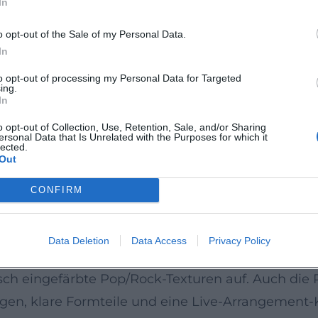
In
on“ (2002) einen frühreifen Pop/Rock-Entwurf vor 
kuratierte Klangräume, die Erinnerungen, Film-L
o opt-out of the Sale of my Personal Data.
ie Stimme der Schlaflosigkeit“ – ein Werk, das für 
In
n Bandklang schärfte. 2017 führte „2 Seiten“ die
to opt-out of processing my Personal Data for Targeted
ing.
uf Arrangement-Tiefe. Chartlistings in Deutschl
In
videos die Bildmetaphorik der Songs verstärken. 
o opt-out of Collection, Use, Retention, Sale, and/or Sharing
ersonal Data that Is Unrelated with the Purposes for which it
tiver Produktion, die musikalische Identität und 
lected.
Out
 belegt.)
gement mit Atem
CONFIRM
iner aufgeräumten Produktion, die Stimme und Tex
ayers und pointierten Motiven; Bass und Drums 
Data Deletion
Data Access
Privacy Policy
lanalyse fällt die Balance zwischen zeitgenössis
sch eingefärbte Pop/Rock-Texturen auf. Auch die 
n, klare Formteile und eine Live-Arrangement-Ku