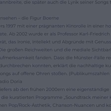
nbreite, die später auch die Lyrik seiner Songs t
nsehen – die Figur Boerne
ers 1997 mit einer prägnanten Kinorolle in einer
te. Ab 2002 wurde er als Professor Karl-Friedric
t, das Ironie, Intellekt und Abgründe mit Genuss
ät: Die großen Reichweiten und die mediale Sichtb
 Aufmerksamkeit fanden. Dass die Münster-Fälle 
durchbrechen konnten, erklärt die nachhaltige kul
Songs auf offene Ohren stoßen. (Publikumszahlen
Radio Doria
 Liefers ab den frühen 2000ern eine eigenständig
d die kuratierten Programme „Soundtrack meiner Ki
wischen Pop/Rock-Ästhetik, Chanson-Nuancen und k