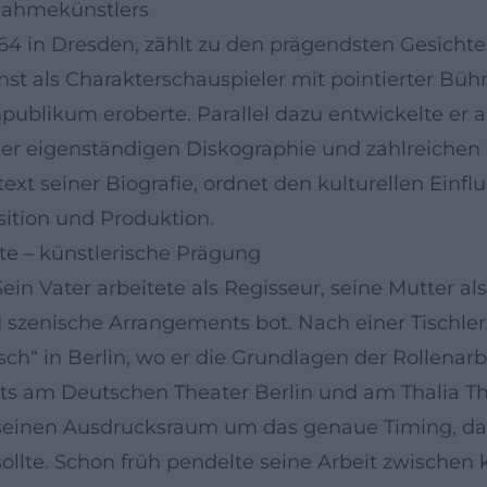
nahmekünstlers
964 in Dresden, zählt zu den prägendsten Gesicht
st als Charakterschauspieler mit pointierter Bü
npublikum eroberte. Parallel dazu entwickelte er 
iner eigenständigen Diskographie und zahlreichen
ext seiner Biografie, ordnet den kulturellen Einfl
ition und Produktion.
tte – künstlerische Prägung
Sein Vater arbeitete als Regisseur, seine Mutter al
d szenische Arrangements bot. Nach einer Tischler
ch“ in Berlin, wo er die Grundlagen der Rollenar
ts am Deutschen Theater Berlin und am Thalia Th
seinen Ausdrucksraum um das genaue Timing, das 
ollte. Schon früh pendelte seine Arbeit zwischen