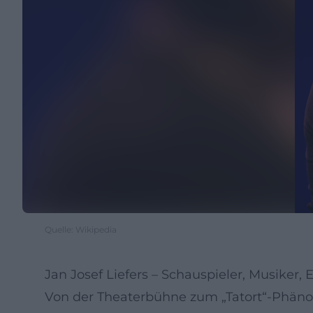
Quelle: Wikipedia
Jan Josef Liefers – Schauspieler, Musiker,
Von der Theaterbühne zum „Tatort“-Phänom