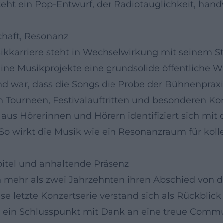
ht ein Pop-Entwurf, der Radiotauglichkeit, handw
schaft, Resonanz
sikkarriere steht in Wechselwirkung mit seinem Sta
eine Musikprojekte eine grundsolide öffentliche 
nd war, dass die Songs die Probe der Bühnenprax
n Tourneen, Festivalauftritten und besonderen Ko
s Hörerinnen und Hörern identifiziert sich mit d
So wirkt die Musik wie ein Resonanzraum für koll
pitel und anhaltende Präsenz
 mehr als zwei Jahrzehnten ihren Abschied von d
ese letzte Konzertserie verstand sich als Rückbli
– ein Schlusspunkt mit Dank an eine treue Communit