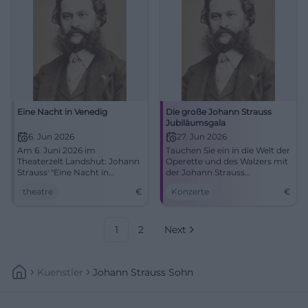
Eine Nacht in Venedig
Die große Johann Strauss
Jubiläumsgala
6. Jun 2026
27. Jun 2026
Am 6. Juni 2026 im
Tauchen Sie ein in die Welt der
Theaterzelt Landshut: Johann
Operette und des Walzers mit
Strauss' "Eine Nacht in
der Johann Strauss
Venedig" – eine unvergessliche
Jubiläumsgala im Asamsaal,
theatre
€
Konzerte
€
Aufführung voller Musik und
Freising.
Romantik.
1
2
Next
Kuenstler
Johann Strauss Sohn