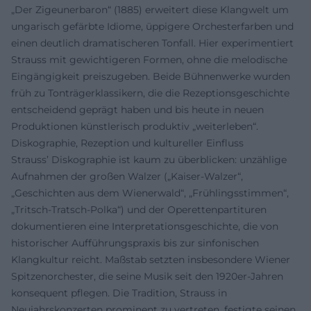
„Der Zigeunerbaron“ (1885) erweitert diese Klangwelt um
ungarisch gefärbte Idiome, üppigere Orchesterfarben und
einen deutlich dramatischeren Tonfall. Hier experimentiert
Strauss mit gewichtigeren Formen, ohne die melodische
Eingängigkeit preiszugeben. Beide Bühnenwerke wurden
früh zu Tonträgerklassikern, die die Rezeptionsgeschichte
entscheidend geprägt haben und bis heute in neuen
Produktionen künstlerisch produktiv „weiterleben“.
Diskographie, Rezeption und kultureller Einfluss
Strauss’ Diskographie ist kaum zu überblicken: unzählige
Aufnahmen der großen Walzer („Kaiser-Walzer“,
„Geschichten aus dem Wienerwald“, „Frühlingsstimmen“,
„Tritsch-Tratsch-Polka“) und der Operettenpartituren
dokumentieren eine Interpretationsgeschichte, die von
historischer Aufführungspraxis bis zur sinfonischen
Klangkultur reicht. Maßstab setzten insbesondere Wiener
Spitzenorchester, die seine Musik seit den 1920er-Jahren
konsequent pflegen. Die Tradition, Strauss in
Neujahrskonzerten prominent zu vertreten, festigte seinen