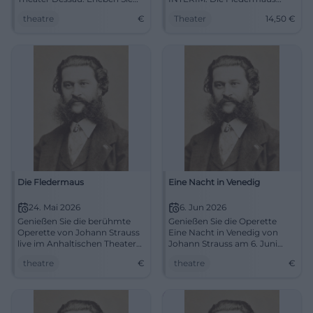
einen Abend voller Musik und
entfacht Operettenzauber mit
theatre
€
Theater
14,50
€
Komödie.
Tempo und feinem Humor.
07.05.2026, ab 14,50 €.
#Kassel #Theater
Die Fledermaus
Eine Nacht in Venedig
24. Mai 2026
6. Jun 2026
Genießen Sie die berühmte
Genießen Sie die Operette
Operette von Johann Strauss
Eine Nacht in Venedig von
live im Anhaltischen Theater
Johann Strauss am 6. Juni
Dessau am 24. Mai 2026.
2026 im Theaterzelt Landshut.
theatre
€
theatre
€