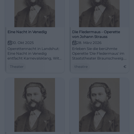
Eine Nacht in Venedig
Die Fledermaus - Operette
von Johann Strauss
10. Okt 2025
28. März 2026
Operettennacht in Landshut:
Erleben Sie die berühmte
Eine Nacht in Venedig
Operette 'Die Fledermaus' im
entfacht Karnevalsklang, Witz
Staatstheater Braunschweig.
und Walzer im Theaterzelt.
Ein festlicher Abend voller
Theater
theatre
€
Am 10.10.2025, 19:30.
Musik und Humor erwartet
Barrierefrei, Parken kostenlos.
Sie.
Live erleben und verzaubern
lassen. #Operette