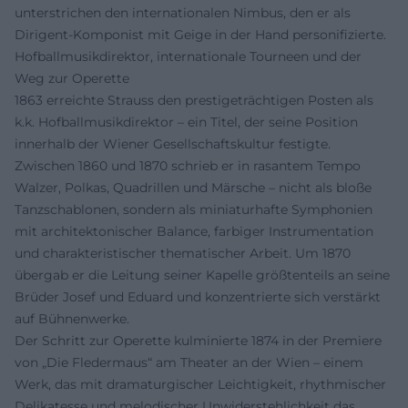
unterstrichen den internationalen Nimbus, den er als
Dirigent-Komponist mit Geige in der Hand personifizierte.
Hofballmusikdirektor, internationale Tourneen und der
Weg zur Operette
1863 erreichte Strauss den prestigeträchtigen Posten als
k.k. Hofballmusikdirektor – ein Titel, der seine Position
innerhalb der Wiener Gesellschaftskultur festigte.
Zwischen 1860 und 1870 schrieb er in rasantem Tempo
Walzer, Polkas, Quadrillen und Märsche – nicht als bloße
Tanzschablonen, sondern als miniaturhafte Symphonien
mit architektonischer Balance, farbiger Instrumentation
und charakteristischer thematischer Arbeit. Um 1870
übergab er die Leitung seiner Kapelle größtenteils an seine
Brüder Josef und Eduard und konzentrierte sich verstärkt
auf Bühnenwerke.
Der Schritt zur Operette kulminierte 1874 in der Premiere
von „Die Fledermaus“ am Theater an der Wien – einem
Werk, das mit dramaturgischer Leichtigkeit, rhythmischer
Delikatesse und melodischer Unwiderstehlichkeit das