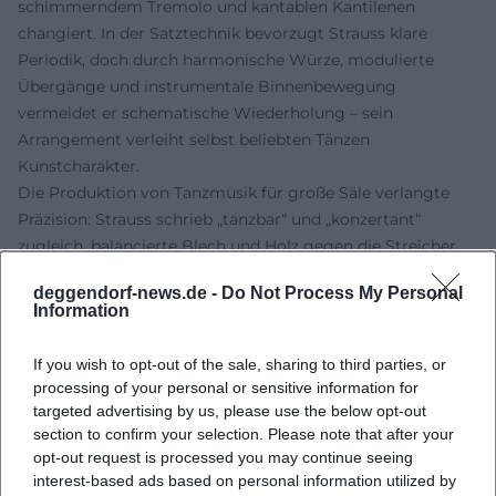
schimmerndem Tremolo und kantablen Kantilenen
changiert. In der Satztechnik bevorzugt Strauss klare
Periodik, doch durch harmonische Würze, modulierte
Übergänge und instrumentale Binnenbewegung
vermeidet er schematische Wiederholung – sein
Arrangement verleiht selbst beliebten Tänzen
Kunstcharakter.
Die Produktion von Tanzmusik für große Säle verlangte
Präzision: Strauss schrieb „tanzbar“ und „konzertant“
zugleich, balancierte Blech und Holz gegen die Streicher
und nutzte perkussive Akzente sparsam, aber wirkungsvoll.
deggendorf-news.de -
Do Not Process My Personal
Dieser Klang wird im Bewusstsein des Publikums zur
Information
kulturellen Signatur Wiens – hörbar vom Ball der
Hofgesellschaft bis zu modernen Open-Air-Inszenierungen.
If you wish to opt-out of the sale, sharing to third parties, or
Karriere-Stationen, Auszeichnungen und späte Jahre
processing of your personal or sensitive information for
Die Ernennung zum Hofballmusikdirektor, internationale
targeted advertising by us, please use the below opt-out
Triumphe als Dirigent und Komponist, die
section to confirm your selection. Please note that after your
opt-out request is processed you may continue seeing
Eheschließungen – darunter mit der Sängerin Jetty Treffz –
interest-based ads based on personal information utilized by
und bedeutende Uraufführungsorte erzählen von einer