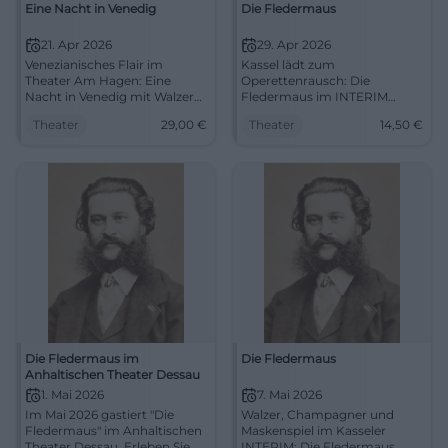
Eine Nacht in Venedig
Die Fledermaus
21. Apr 2026
29. Apr 2026
Venezianisches Flair im
Kassel lädt zum
Theater Am Hagen: Eine
Operettenrausch: Die
Nacht in Venedig mit Walzern,
Fledermaus im INTERIM
Maskenspiel und großer
verbindet Walzer, Witz und
Theater
29,00
€
Theater
14,50
€
Bühne. 21.04.2026, 19:30 Uhr,
prickelnde
Tickets ab 29 €, barrierearm.
Theateratmosphäre.
Sichern Sie Ihr Live-Erlebnis
29.04.2026, ab 14,50 €.
jetzt. #StraubingKultur
#Theaterliebe
Die Fledermaus im
Die Fledermaus
Anhaltischen Theater Dessau
1. Mai 2026
7. Mai 2026
Im Mai 2026 gastiert "Die
Walzer, Champagner und
Fledermaus" im Anhaltischen
Maskenspiel im Kasseler
Theater Dessau. Erleben Sie
INTERIM: Die Fledermaus