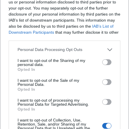
us or personal information disclosed to third parties prior to
Laufbahn, die Europa prägte. In den 1880er Jahren wendet
your opt-out. You may separately opt-out of the further
sich Strauss wiederholt der Operette zu, während er im
disclosure of your personal information by third parties on the
Konzertsaal weiterhin mit Walzern und Polkas brilliert. Er
IAB’s list of downstream participants. This information may
stirbt 1899 in Wien; Begräbnis und Nachruhm machten ihn
also be disclosed by us to third parties on the
IAB’s List of
endgültig zur Legende der Wiener Moderne – ein
Downstream Participants
that may further disclose it to other
third parties.
Komponist, dessen Musik in Denkmälern,
Stadtspaziergängen und Festkulturen präsent bleibt.
Personal Data Processing Opt Outs
Die Rezeptionsgeschichte des 20. Jahrhunderts – von
Rundfunk und Schallplatte bis zum global übertragenen
I want to opt-out of the Sharing of my
personal data.
Konzert – hat Strauss’ Werk stabil im Weltrepertoire
Opted In
verankert. Kritische Diskurse über kulturelle
Vereinnahmungen änderten daran nichts: Der
I want to opt-out of the Sale of my
Personal Data.
künstlerische Kern seiner Musik, die Verbindung aus
Opted In
Eleganz und Energie, blieb Maßstab.
I want to opt-out of processing my
Aktuelle Projekte zum 200. Geburtstag: Festivaljahr,
Personal Data for Targeted Advertising.
Neuproduktionen und Innovation
Opted In
2025 feiert Wien den 200. Geburtstag von Johann Strauss
I want to opt-out of Collection, Use,
(Sohn) mit einem ganzjährigen Programm: Operette,
Retention, Sale, and/or Sharing of my
Personal Data that Is Unrelated with the
Konzert, Tanz, Ausstellungen, Stadtspaziergänge und