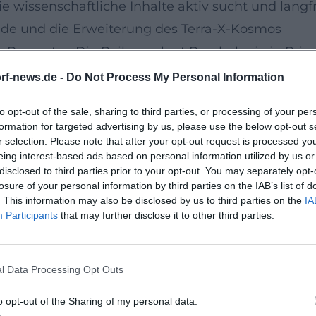
ie wissenschaftliche Inhalte aktiv sucht und langf
de und die Erweiterung des Terra-X-Kosmos
s Presenter: Die Reihe verlegt Psychologie in Pri
t über Mut und Selbstwirksamkeit bis hin zur Ps
rf-news.de -
Do Not Process My Personal Information
 interdisziplinäre Brücke. 2025 erhielt das Forma
to opt-out of the sale, sharing to third parties, or processing of your per
 dass psychologische Themen in der Breite der Ge
formation for targeted advertising by us, please use the below opt-out s
bend “Gute Gefühle” fürs Fernsehen, wodurch se
r selection. Please note that after your opt-out request is processed y
eing interest-based ads based on personal information utilized by us or
blikum zugänglich wurde.
disclosed to third parties prior to your opt-out. You may separately opt-
rakter und Übersetzungen
losure of your personal information by third parties on the IAB’s list of
. This information may also be disclosed by us to third parties on the
IA
sser fühlen – Eine Reise zur Gelassenheit” einen 
Participants
that may further disclose it to other third parties.
 wurde in mehrere Sprachen übersetzt und entwicke
g. Er ergänzt sein Werk mit Workbooks und Vortr
l Data Processing Opt Outs
raphie erinnert: Hauptwerk, Ableitungen, Live-Inte
enz, anschauliche Beispiele, handhabbare Interve
o opt-out of the Sharing of my personal data.