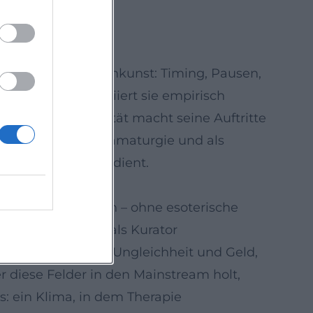
hen Mitteln der
ementen der Bühnenkunst: Timing, Pausen,
ektionismus), variiert sie empirisch
Arrangement-Qualität macht seine Auftritte
onalisierung der Dramaturgie und als
m, die dem Inhalt dient.
agsfragen wünschen – ohne esoterische
seine Autorität als Kurator
ftspolitisch wird: Ungleichheit und Geld,
 diese Felder in den Mainstream holt,
: ein Klima, in dem Therapie