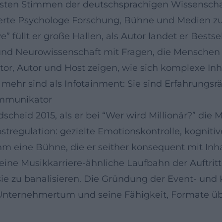
sten Stimmen der deutschsprachigen Wissenscha
rte Psychologe Forschung, Bühne und Medien zu e
ve” füllt er große Hallen, als Autor landet er Best
e und Neurowissenschaft mit Fragen, die Mensche
tor, Autor und Host zeigen, wie sich komplexe In
mehr sind als Infotainment: Sie sind Erfahrungsr
ommunikator
heid 2015, als er bei “Wer wird Millionär?” die Mi
bstregulation: gezielte Emotionskontrolle, kogni
 eine Bühne, die er seither konsequent mit Inhalten
 seine Musikkarriere-ähnliche Laufbahn der Auftritt
ie zu banalisieren. Die Gründung der Event- und
 Unternehmertum und seine Fähigkeit, Formate üb