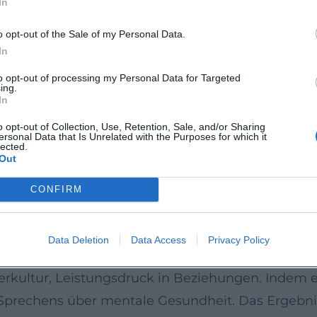
In
lse.
o opt-out of the Sale of my Personal Data.
zend, humorvoll, präzise. Er arbeitet mit klassisc
In
Evidenz, Fallbeispiel – und verwebt sie mit El
to opt-out of processing my Personal Data for Targeted
ing.
tion seiner Shows schafft er Leitmotive (z. B. Perf
In
e in alltagspraktischen Erkenntnissen auf. Diese 
o opt-out of Collection, Use, Retention, Sale, and/or Sharing
ersonal Data that Is Unrelated with the Purposes for which it
künstlerische Entwicklung lässt sich als Professi
lected.
Out
ühne, Podcast, TV – jedes Medium erhält eine For
ftliche Relevanz
CONFIRM
 Er erreicht Menschen, die Orientierung in Allt
 Medienresonanz und ausverkaufte Hallen belegen 
Data Deletion
Data Access
Privacy Policy
 ist seine Arbeit dort, wo Psychologie gesellscha
rkultur, Leistungsdruck in Beziehungen. Indem er
 Sprechens über mentale Gesundheit. Das Ergebnis