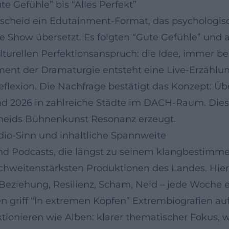
e Gefühle” bis “Alles Perfekt”
indscheid ein Edutainment-Format, das psychologi
e Show übersetzt. Es folgten “Gute Gefühle” un
ulturellen Perfektionsanspruch: die Idee, immer bes
nt der Dramaturgie entsteht eine Live-Erzählu
lexion. Die Nachfrage bestätigt das Konzept: Ü
und 2026 in zahlreiche Städte im DACH-Raum. Dies
cheids Bühnenkunst Resonanz erzeugt.
dio-Sinn und inhaltliche Spannweite
sind Podcasts, die längst zu seinem klangbesti
chweitenstärksten Produktionen des Landes. Hier t
 Beziehung, Resilienz, Scham, Neid – jede Woche 
n griff “In extremen Köpfen” Extrembiografien au
tionieren wie Alben: klarer thematischer Fokus, w