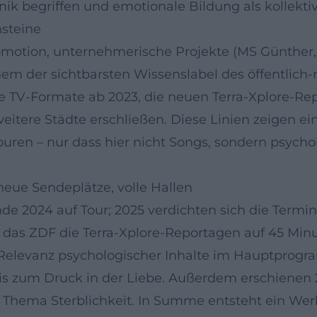
hnik begriffen und emotionale Bildung als kollekti
nsteine
motion, unternehmerische Projekte (MS Günther, 
inem der sichtbarsten Wissenslabel des öffentlich
e TV-Formate ab 2023, die neuen Terra-Xplore-Re
itere Städte erschließen. Diese Linien zeigen ei
ouren – nur dass hier nicht Songs, sondern psychol
neue Sendeplätze, volle Hallen
nde 2024 auf Tour; 2025 verdichten sich die Termi
t das ZDF die Terra-Xplore-Reportagen auf 45 Min
r Relevanz psychologischer Inhalte im Hauptprog
s zum Druck in der Liebe. Außerdem erschienen 
Thema Sterblichkeit. In Summe entsteht ein Werk,