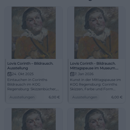
Lovis Corinth – Bildrausch.
Lovis Corinth - Bildrausch.
Ausstellung
Mittagspause im Museum.
Kurzführung
24. Okt 2025
7. Jan 2026
Eintauchen in Corinths
Kunst in der Mittagspause im
Bildrausch im KOG
KOG Regensburg: Corinths
Regensburg: Skizzenbücher,
Skizzen, Farbe und Form
Grafiken, Hauptwerke,
verdichtet erlebt. 07.01.2026,
Ausstellungen
6,00
€
Ausstellungen
6,00
€
Forschung und Führungen.
13:00–13:30, Eintritt 6/4 €.
24.10.2025–18.01.2026, Eintritt
Sehschule für alle – jetzt
ab 6 €. Erleben, verstehen,
anmelden.
staunen. #LovisCorinth
#RegensburgKunst