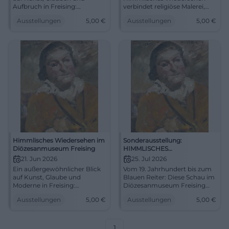
Aufbruch in Freising:
verbindet religiöse Malerei,
Himmlisches Wiedersehen
Ludwig I. und den Blauen
Ausstellungen
5,00
€
Ausstellungen
5,00
€
zeigt Meisterwerke vom 19.
Reiter. 11.06.2026, 5 Euro. Jetzt
Jahrhundert bis zum Blauen
entdecken! #Kunstgeschichte
Reiter. 23.05.2026, 5 Euro.
#Kunstgeschichte
Himmlisches Wiedersehen im
Sonderausstellung:
Diözesanmuseum Freising
HIMMLISCHES
WIEDERSEHEN. Von Ludwig I.
21. Jun 2026
25. Jul 2026
zum Blauen Reiter
Ein außergewöhnlicher Blick
Vom 19. Jahrhundert bis zum
auf Kunst, Glaube und
Blauen Reiter: Diese Schau im
Moderne in Freising:
Diözesanmuseum Freising
Himmlisches Wiedersehen
verbindet Sakralkunst,
Ausstellungen
5,00
€
Ausstellungen
5,00
€
zeigt Meisterwerke von
Moderne und große Namen.
Overbeck bis Kandinsky.
25.07.2026, 5 €. #Kunst
21.06.2026, 5 €.
#Kunstgeschichte
1