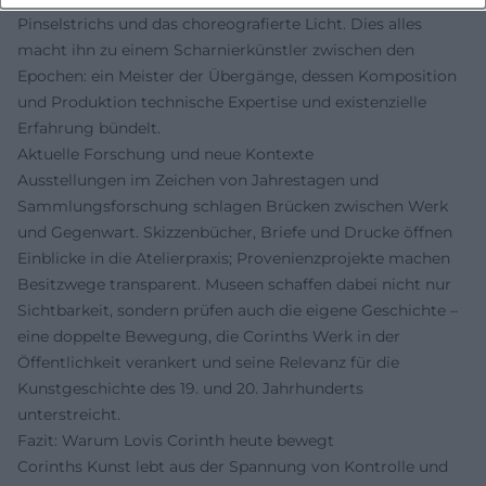
Pinselstrichs und das choreografierte Licht. Dies alles
macht ihn zu einem Scharnierkünstler zwischen den
Epochen: ein Meister der Übergänge, dessen Komposition
und Produktion technische Expertise und existenzielle
Erfahrung bündelt.
Aktuelle Forschung und neue Kontexte
Ausstellungen im Zeichen von Jahrestagen und
Sammlungsforschung schlagen Brücken zwischen Werk
und Gegenwart. Skizzenbücher, Briefe und Drucke öffnen
Einblicke in die Atelierpraxis; Provenienzprojekte machen
Besitzwege transparent. Museen schaffen dabei nicht nur
Sichtbarkeit, sondern prüfen auch die eigene Geschichte –
eine doppelte Bewegung, die Corinths Werk in der
Öffentlichkeit verankert und seine Relevanz für die
Kunstgeschichte des 19. und 20. Jahrhunderts
unterstreicht.
Fazit: Warum Lovis Corinth heute bewegt
Corinths Kunst lebt aus der Spannung von Kontrolle und