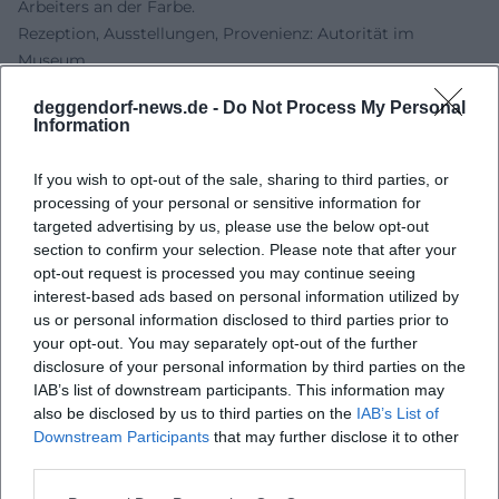
Arbeiters an der Farbe.
Rezeption, Ausstellungen, Provenienz: Autorität im
Museum
Corinths Bedeutung zeigte sich früh in großen
deggendorf-news.de -
Do Not Process My Personal
Ausstellungen und monografischen Katalogen. Seine
Information
Arbeiten zählen heute zum Kernbestand vieler Häuser,
darunter die Sammlungen der Nationalgalerie in Berlin, wo
If you wish to opt-out of the sale, sharing to third parties, or
Erwerbungen, Beschlagnahmen und Rückführungen die
processing of your personal or sensitive information for
bewegte Institutionengeschichte des 20. Jahrhunderts
targeted advertising by us, please use the below opt-out
spiegeln. Die Forschung konzentriert sich neben Stil- und
section to confirm your selection. Please note that after your
opt-out request is processed you may continue seeing
Motivfragen zunehmend auf Provenienz: Lücken der Jahre
interest-based ads based on personal information utilized by
1933 bis 1945, Rückgaben an Erben jüdischer
us or personal information disclosed to third parties prior to
Sammlerinnen und Sammler, Rekonstruktionen von
your opt-out. You may separately opt-out of the further
Sammlungspfaden. Diese Aufarbeitung stärkt die
disclosure of your personal information by third parties on the
Vertrauenswürdigkeit des Feldes und kontextualisiert die
IAB’s list of downstream participants. This information may
Biografien der Werke.
also be disclosed by us to third parties on the
IAB’s List of
„Entartete Kunst“ und die Folgen: Kulturpolitik als Zäsur
Downstream Participants
that may further disclose it to other
third parties.
Nach 1933 diffamierte das NS-Regime die Moderne als
„entartet“ und beschlagnahmte tausende Werke. Auch