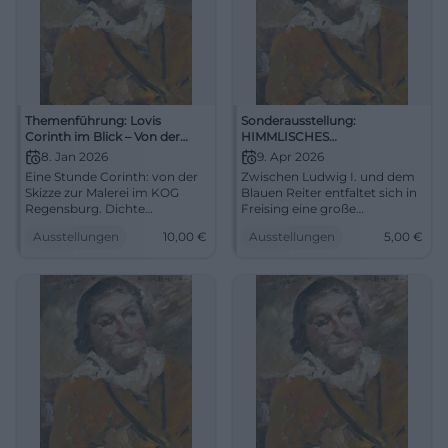
Themenführung: Lovis
Sonderausstellung:
Corinth im Blick – Von der
HIMMLISCHES
Skizze zur Malerei
WIEDERSEHEN. Von Ludwig I.
8. Jan 2026
9. Apr 2026
zum Blauen Reiter
Eine Stunde Corinth: von der
Zwischen Ludwig I. und dem
Skizze zur Malerei im KOG
Blauen Reiter entfaltet sich in
Regensburg. Dichte
Freising eine große
Werkbetrachtung, starke
Kunstgeschichte. 120 Werke,
Ausstellungen
10,00
€
Ausstellungen
5,00
€
Farben, präzise Kuratierung.
starke Namen, neue
Do, 08.01.2026, 18:30 Uhr, ca.
Perspektiven. #Kunst
10 € gesamt. Für alle, die
Kunst sehen, denken, fühlen
wollen. #LovisCorinth