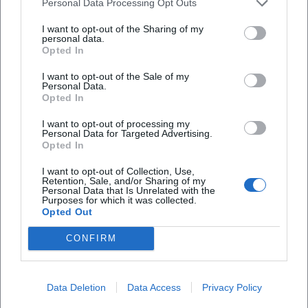
Personal Data Processing Opt Outs
Arbeiten Corinths fielen der Säuberung zum Opfer;
manche wurden in der berüchtigten Ausstellung
I want to opt-out of the Sharing of my
personal data.
vorgeführt, andere ins Ausland verkauft oder vernichtet.
Opted In
Der Angriff auf die Moderne zerstörte Kontexte, zerschnitt
Werkbiografien und verstellte für Jahrzehnte die Rezeption.
I want to opt-out of the Sale of my
Personal Data.
Erst posthum – durch Forschung, Restitution und
Opted In
Museumsarbeit – wird die künstlerische Leistung wieder in
I want to opt-out of processing my
ihrer ganzen Spannweite sichtbar. Diese historische
Personal Data for Targeted Advertising.
Erfahrung ist Teil der heutigen Autorität des Kanons: Was
Opted In
Bestand hat, setzt sich trotz ideologischer Verwerfungen
I want to opt-out of Collection, Use,
durch.
Retention, Sale, and/or Sharing of my
Personal Data that Is Unrelated with the
Ausgewählte Werke und ihre kunsthistorische Einordnung
Purposes for which it was collected.
Corinths Porträts sind Laboratorien der Psychologie: Sie
Opted Out
verbinden genaue Physiognomik mit malerischer Freiheit
CONFIRM
– ein Spannungsfeld, das ihn von rein optischen
Impressionisten unterscheidet. In seinen religiösen Bildern
verschiebt er die Ikonografie vom Erhabenen ins
Data Deletion
Data Access
Privacy Policy
Unmittelbare; in den Walchensee-Landschaften setzt er auf
die Energie der Farbe, die reflektierte Struktur des