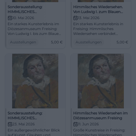
Sonderausstellung:
Himmlisches Wiedersehen.
HIMMLISCHES
Von Ludwig I. zum Blauen
WIEDERSEHEN. Von Ludwig I.
Reiter
10. Mai 2026
13. Mai 2026
zum Blauen Reiter
Ein starkes Kunsterlebnis im
Ein starkes Kunsterlebnis in
Diözesanmuseum Freising:
Freising: Himmlisches
Von Ludwig I. bis zum Blauen
Wiedersehen verbindet
Reiter entfaltet sich
Ludwig I., religiöse Malerei
Ausstellungen
5,00
€
Ausstellungen
5,00
€
Kunstgeschichte in
und den Aufbruch zum
Originalen. 10.05.2026,
Blauen Reiter. #Kunst
Führung ab 5 Euro.
#KunstErleben
Sonderausstellung:
Himmlisches Wiedersehen im
HIMMLISCHES
Diözesanmuseum Freising
WIEDERSEHEN. Von Ludwig I.
23. Mai 2026
11. Jun 2026
zum Blauen Reiter
Ein außergewöhnlicher Blick
Große Kunstreise in Freising:
auf Kunst, Glauben und
Himmlisches Wiedersehen