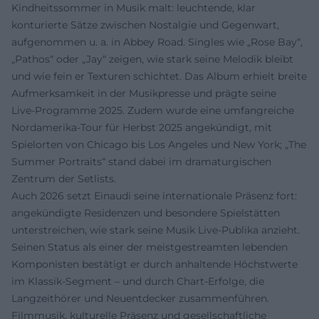
Kindheitssommer in Musik malt: leuchtende, klar
konturierte Sätze zwischen Nostalgie und Gegenwart,
aufgenommen u. a. in Abbey Road. Singles wie „Rose Bay“,
„Pathos“ oder „Jay“ zeigen, wie stark seine Melodik bleibt
und wie fein er Texturen schichtet. Das Album erhielt breite
Aufmerksamkeit in der Musikpresse und prägte seine
Live‑Programme 2025. Zudem wurde eine umfangreiche
Nordamerika‑Tour für Herbst 2025 angekündigt, mit
Spielorten von Chicago bis Los Angeles und New York; „The
Summer Portraits“ stand dabei im dramaturgischen
Zentrum der Setlists.
Auch 2026 setzt Einaudi seine internationale Präsenz fort:
angekündigte Residenzen und besondere Spielstätten
unterstreichen, wie stark seine Musik Live‑Publika anzieht.
Seinen Status als einer der meistgestreamten lebenden
Komponisten bestätigt er durch anhaltende Höchstwerte
im Klassik‑Segment – und durch Chart‑Erfolge, die
Langzeithörer und Neuentdecker zusammenführen.
Filmmusik, kulturelle Präsenz und gesellschaftliche