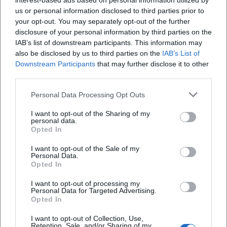
interest-based ads based on personal information utilized by
als zu zugänglich kritisierten, setzte sich Einaudis Ansatz
us or personal information disclosed to third parties prior to
beim Publikum durch. In Hörerumfragen,
your opt-out. You may separately opt-out of the further
disclosure of your personal information by third parties on the
Streaming‑Zahlen und Live‑Resonanz zeigt sich eine
IAB’s list of downstream participants. This information may
nachhaltige Wirksamkeit. 2025 etwa dominierten gleich
also be disclosed by us to third parties on the
IAB’s List of
mehrere Einaudi‑Alben die deutschen Klassik‑Jahrescharts
Downstream Participants
that may further disclose it to other
– ein Indiz dafür, wie stark seine Katalogtitel weiterhin
third parties.
performen und wie neue Veröffentlichungen diese
Strahlkraft flankieren. Auch die internationale Presse
Personal Data Processing Opt Outs
würdigt immer wieder seine Fähigkeit, Emotion und Form
I want to opt-out of the Sharing of my
zu verbinden – vom Feuilleton bis zum Pop‑Feuilleton.
personal data.
Opted In
Nicht zuletzt belegen umfangreiche Tourneen,
ausverkaufte Residenzen und mediale Präsenz in
I want to opt-out of the Sale of my
Kulturformaten die Autorität seines Werks. Einaudi ist in
Personal Data.
Opted In
der öffentlichen Wahrnehmung vom Nischenphänomen
zur Referenz für kontemplative Pianomusik geworden –
I want to opt-out of processing my
Personal Data for Targeted Advertising.
ohne seine leise, persönliche Tonsprache zu opfern.
Opted In
Kollaborationen und Generationendialog
Die künstlerische Entwicklung Einaudis speist sich auch
I want to opt-out of Collection, Use,
Retention, Sale, and/or Sharing of my