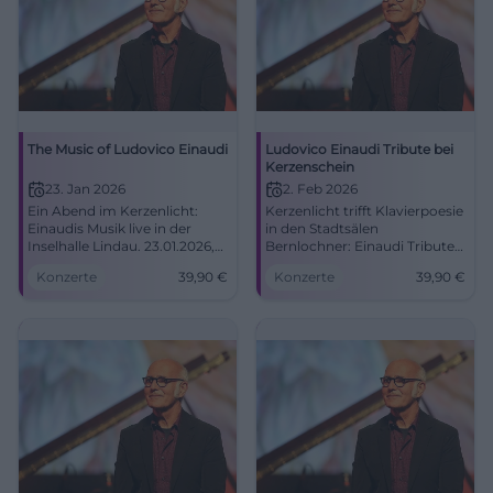
The Music of Ludovico Einaudi
Ludovico Einaudi Tribute bei
Kerzenschein
23. Jan 2026
2. Feb 2026
Ein Abend im Kerzenlicht:
Kerzenlicht trifft Klavierpoesie
Einaudis Musik live in der
in den Stadtsälen
Inselhalle Lindau. 23.01.2026,
Bernlochner: Einaudi Tribute
19:00 Uhr, Tickets ab 39,90 €.
mit Gänsehautmomenten.
Konzerte
39,90
€
Konzerte
39,90
€
Intensiver Sound, große
Montag, 02.02.2026, 19:00
Emotion, unvergessliches
Uhr, Tickets ab 39,90 €. Jetzt
Konzerterlebnis. Jetzt Plätze
buchen! #Landshut
sichern. #Lindau