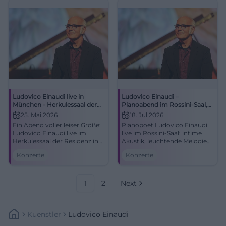
Ludovico Einaudi live in
Ludovico Einaudi –
München - Herkulessaal der
Pianoabend im Rossini-Saal,
Residenz Konzert 2026
Bad Kissingen
25. Mai 2026
18. Jul 2026
Ein Abend voller leiser Größe:
Pianopoet Ludovico Einaudi
Ludovico Einaudi live im
live im Rossini-Saal: intime
Herkulessaal der Residenz in
Akustik, leuchtende Melodien,
München. Solo Piano,
große Emotionen. Am
Konzerte
Konzerte
Emotion und Gänsehaut am
18.07.2026 in Bad Kissingen.
25.05.2026. #München
Jetzt Tickets sichern!
#EinaudiLive
1
2
Next
Kuenstler
Ludovico Einaudi