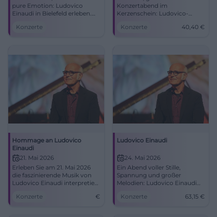
pure Emotion: Ludovico
Konzertabend im
Einaudi in Bielefeld erleben.
Kerzenschein: Ludovico-
18.04.2026 um 20:00 Uhr im
Einaudi-Klänge treffen auf die
Konzerte
Konzerte
40,40
€
Kleinen Saal der Rudolf-
Akustik der Rudolf-Oetker-
Oetker-Halle. #Candlelight
Halle. Jetzt Tickets sichern.
#Bielefeld #Konzert
Hommage an Ludovico
Ludovico Einaudi
Einaudi
21. Mai 2026
24. Mai 2026
Erleben Sie am 21. Mai 2026
Ein Abend voller Stille,
die faszinierende Musik von
Spannung und großer
Ludovico Einaudi interpretiert
Melodien: Ludovico Einaudi
von Jonah Stabe in der
spielt Solo Piano im
Konzerte
€
Konzerte
63,15
€
Orangerie Darmstadt.
Herkulessaal der Residenz
München. 24.05.2026, ab 63,15
€. #München