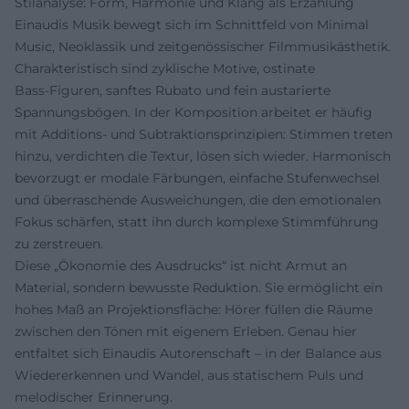
Stilanalyse: Form, Harmonie und Klang als Erzählung
Einaudis Musik bewegt sich im Schnittfeld von Minimal
Music, Neoklassik und zeitgenössischer Filmmusikästhetik.
Charakteristisch sind zyklische Motive, ostinate
Bass‑Figuren, sanftes Rubato und fein austarierte
Spannungsbögen. In der Komposition arbeitet er häufig
mit Additions‑ und Subtraktionsprinzipien: Stimmen treten
hinzu, verdichten die Textur, lösen sich wieder. Harmonisch
bevorzugt er modale Färbungen, einfache Stufenwechsel
und überraschende Ausweichungen, die den emotionalen
Fokus schärfen, statt ihn durch komplexe Stimmführung
zu zerstreuen.
Diese „Ökonomie des Ausdrucks“ ist nicht Armut an
Material, sondern bewusste Reduktion. Sie ermöglicht ein
hohes Maß an Projektionsfläche: Hörer füllen die Räume
zwischen den Tönen mit eigenem Erleben. Genau hier
entfaltet sich Einaudis Autorenschaft – in der Balance aus
Wiedererkennen und Wandel, aus statischem Puls und
melodischer Erinnerung.