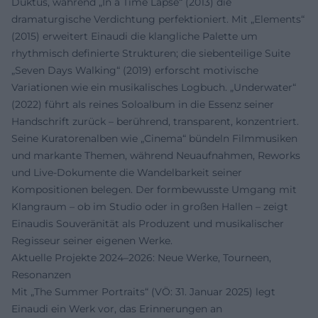
Duktus, während „In a Time Lapse“ (2013) die
dramaturgische Verdichtung perfektioniert. Mit „Elements“
(2015) erweitert Einaudi die klangliche Palette um
rhythmisch definierte Strukturen; die siebenteilige Suite
„Seven Days Walking“ (2019) erforscht motivische
Variationen wie ein musikalisches Logbuch. „Underwater“
(2022) führt als reines Soloalbum in die Essenz seiner
Handschrift zurück – berührend, transparent, konzentriert.
Seine Kuratorenalben wie „Cinema“ bündeln Filmmusiken
und markante Themen, während Neuaufnahmen, Reworks
und Live‑Dokumente die Wandelbarkeit seiner
Kompositionen belegen. Der formbewusste Umgang mit
Klangraum – ob im Studio oder in großen Hallen – zeigt
Einaudis Souveränität als Produzent und musikalischer
Regisseur seiner eigenen Werke.
Aktuelle Projekte 2024–2026: Neue Werke, Tourneen,
Resonanzen
Mit „The Summer Portraits“ (VÖ: 31. Januar 2025) legt
Einaudi ein Werk vor, das Erinnerungen an