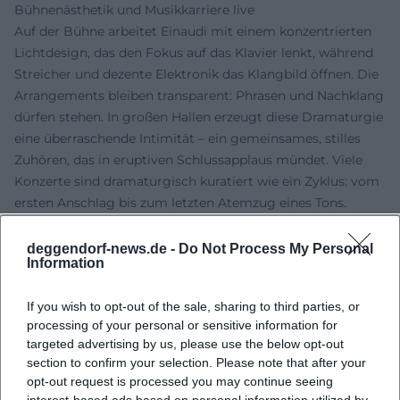
Bühnenästhetik und Musikkarriere live
Auf der Bühne arbeitet Einaudi mit einem konzentrierten
Lichtdesign, das den Fokus auf das Klavier lenkt, während
Streicher und dezente Elektronik das Klangbild öffnen. Die
Arrangements bleiben transparent: Phrasen und Nachklang
dürfen stehen. In großen Hallen erzeugt diese Dramaturgie
eine überraschende Intimität – ein gemeinsames, stilles
Zuhören, das in eruptiven Schlussapplaus mündet. Viele
Konzerte sind dramaturgisch kuratiert wie ein Zyklus: vom
ersten Anschlag bis zum letzten Atemzug eines Tons.
Als Bandleader vertraut Einaudi seit Jahren auf ein enges
Ensemble. Die Zusammenarbeit sichert stilistische
deggendorf-news.de -
Do Not Process My Personal
Information
Kontinuität und erlaubt gleichzeitig feine Variationen in
Dynamik, Artikulation und Raumgefühl. So wird sein
If you wish to opt-out of the sale, sharing to third parties, or
Live‑Klang zu einer eigenen Produktionsästhetik, die sich
processing of your personal or sensitive information for
zwischen Studiopräzision und improvisatorischer Freiheit
targeted advertising by us, please use the below opt-out
bewegt.
section to confirm your selection. Please note that after your
Rezeption, Charts und Auszeichnungen
opt-out request is processed you may continue seeing
Obwohl Teile des klassischen Establishments seine Musik