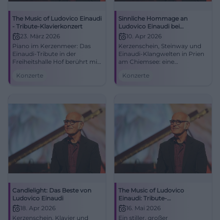
The Music of Ludovico Einaudi
Sinnliche Hommage an
- Tribute-Klavierkonzert
Ludovico Einaudi bei
Kerzenschein -
23. März 2026
10. Apr 2026
AUSVERKAUFT -
Piano im Kerzenmeer: Das
Kerzenschein, Steinway und
Einaudi-Tribute in der
Einaudi-Klangwelten in Prien
Freiheitshalle Hof berührt mit
am Chiemsee: eine
minimalistischem Klang,
ausverkaufte Hommage mit
Konzerte
Konzerte
großer Emotion und starker
Leuchtshow und großer
Akustik. 23.03.2026, 19:00 Uhr.
Emotionalität. #Konzert
Spüre die Resonanz live. Jetzt
Tickets sichern! #HofKonzert
Candlelight: Das Beste von
The Music of Ludovico
Ludovico Einaudi
Einaudi: Tribute-
Klavierkonzert in Bielefeld
18. Apr 2026
16. Mai 2026
Kerzenschein, Klavier und
Ein stiller, großer