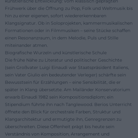
künstlerische Entwicklung: vom klassisch geprägten
Frühwerk über die Öffnung zu Pop, Folk und Weltmusik bis
hin zu einer eigenen, sofort wiedererkennbaren
Klangsignatur. Ob in Soloprojekten, kammermusikalischen
Formationen oder in Filmmusiken – seine Stücke schaffen
einen Resonanzraum, in dem Melodie, Puls und Stille
miteinander atmen.
Biografische Wurzeln und künstlerische Schule
Die frühe Nähe zu Literatur und politischer Geschichte
(sein Großvater Luigi Einaudi war Staatspräsident Italiens,
sein Vater Giulio ein bedeutender Verleger) schärfte sein
Bewusstsein für Erzählungen – eine Sensibilität, die er
später in Klang übersetzte. Am Mailänder Konservatorium
erwarb Einaudi 1982 sein Kompositionsdiplom; ein
Stipendium führte ihn nach Tanglewood. Berios Unterricht
öffnete den Blick für orchestrale Farben, Struktur und
Klangarchitektur und ermutigte ihn, Genregrenzen zu
überschreiten. Diese Offenheit prägt bis heute sein
Verständnis von Komposition, Arrangement und