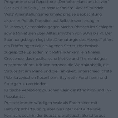
Programme und Repertoire: „Der böse Mann am Klavier“
Das aktuelle Solo „Der böse Mann am Klavier“ bündelt
Walz’ Alleinstellungsmerkmale: präzise Beobachtung
aktueller Politik, Parodien auf Selbstinszenierung in
Talkshows, Seitenhiebe gegen Macho-Phrasen im Schlager
sowie Miniaturen über Alltagsmythen von SUVs bis KI. Der
Spannungsbogen legt die „Dramaturgie des Abends“ offen:
ein Eröffnungsstück als Agenda-Setter, rhythmisch
zugespitzte Episoden mit Refrain-Ankern, ein finales
Crescendo, das musikalische Motive und Themenbögen
zusammenführt. Kritiken betonen die Wortakrobatik, die
Virtuosität am Piano und die Fähigkeit, unterschiedlichste
Publika zwischen Rosenheim, Bayreuth, Forchheim und
Stuttgart zu verbinden.
Kritische Rezeption: Zwischen Kleinkunsttradition und TV-
Popularität
Pressestimmen würdigen Walz als Entertainer mit
Haltung: scharfzüngig, aber nie unter der Gürtellinie;
komisch, doch in der Substanz analytisch. Berichte aus