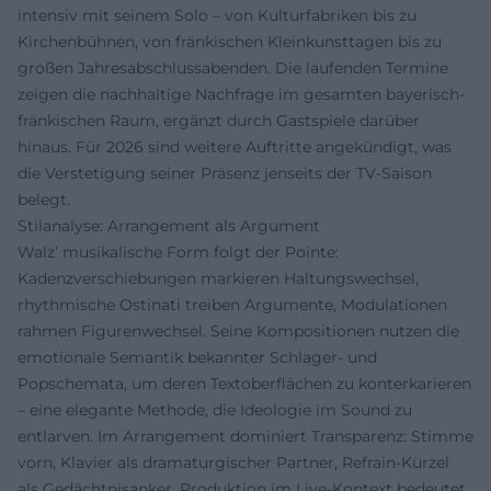
intensiv mit seinem Solo – von Kulturfabriken bis zu
Kirchenbühnen, von fränkischen Kleinkunsttagen bis zu
großen Jahresabschlussabenden. Die laufenden Termine
zeigen die nachhaltige Nachfrage im gesamten bayerisch-
fränkischen Raum, ergänzt durch Gastspiele darüber
hinaus. Für 2026 sind weitere Auftritte angekündigt, was
die Verstetigung seiner Präsenz jenseits der TV-Saison
belegt.
Stilanalyse: Arrangement als Argument
Walz’ musikalische Form folgt der Pointe:
Kadenzverschiebungen markieren Haltungswechsel,
rhythmische Ostinati treiben Argumente, Modulationen
rahmen Figurenwechsel. Seine Kompositionen nutzen die
emotionale Semantik bekannter Schlager- und
Popschemata, um deren Textoberflächen zu konterkarieren
– eine elegante Methode, die Ideologie im Sound zu
entlarven. Im Arrangement dominiert Transparenz: Stimme
vorn, Klavier als dramaturgischer Partner, Refrain-Kürzel
als Gedächtnisanker. Produktion im Live-Kontext bedeutet