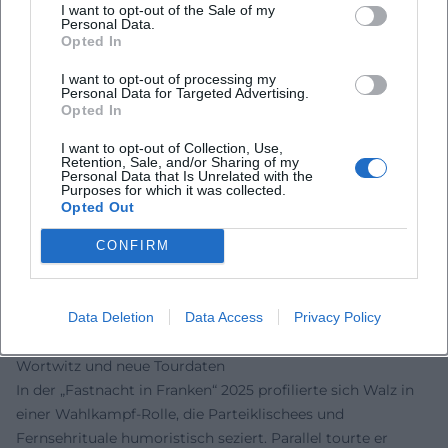
– 2011: Bewerbung bei „Franken sucht den Supernarr“,
I want to opt-out of the Sale of my
Personal Data.
Umweg zur „Närrischen Weinprobe“ und Startschuss der
Opted In
TV-Präsenz.
– Seit 2013: Einzeldarsteller bei „Fastnacht in Franken“ –
I want to opt-out of processing my
Personal Data for Targeted Advertising.
kontinuierliche Sichtbarkeit, regelmäßige mediale
Opted In
Rezeption.
I want to opt-out of Collection, Use,
– 2022: Narrenbrunnenpreis (Ettlingen) – Würdigung durch
Retention, Sale, and/or Sharing of my
Narrengilde und Stadt Ettlingen.
Personal Data that Is Unrelated with the
Purposes for which it was collected.
– 2024: Goldener Trichter – beachtete Auszeichnung in der
Opted Out
Kabarettszene; zudem Finale beim Passauer
Scharfrichterbeil.
CONFIRM
– 2025/2026: Dichte Tourjahre mit „Der böse Mann am
Klavier“; ausverkaufte und Zusatztermine, stete
Data Deletion
Data Access
Privacy Policy
Berichterstattung regionaler Kulturredaktionen.
Aktuelle Projekte 2024/2025: Wahlkampf-Manager,
Wortwitz und neue Tourdaten
In der „Fastnacht in Franken“ 2025 profilierte sich Walz in
einer Wahlkampf-Rolle, die Parteiklischees und
Fernsehrituale humoristisch seziert. Parallel tourte er