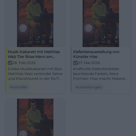
Musik-Kabarett mit Matthias
Elefantenausstellung von
Walz 'Der Böse Mann am
Künstler Hias
Klavier'
28. Feb 2026
27. Mai 2026
Erlebe Musikkabarett mit Biss:
Kraftvolle Elefantenbilder,
Matthias Walz verbindet Satire
leuchtende Farben, klare
und Klavierkunst in der NUTS
Formen: Hias macht Malerei
Kulturfabrik Traunstein. Ein
spürbar. Jetzt die Ausstellung
Komödie
Ausstellungen
Abend voller Pointen, Haltung
in der Alten Wache Traunstein
und Lach-Erlebnisse – live und
live erleben.
nah.