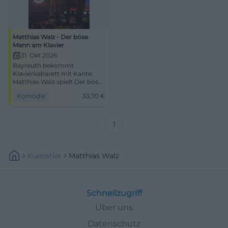
Matthias Walz - Der böse
Mann am Klavier
31. Okt 2026
Bayreuth bekommt
Klavierkabarett mit Kante:
Matthias Walz spielt Der böse
Mann am Klavier im
Komödie
33,70
€
Europasaal von DAS
ZENTRUM. 31.10.2026, 33,70 €.
#Comedy
1
Kuenstler
Matthias Walz
Schnellzugriff
Über uns
Datenschutz