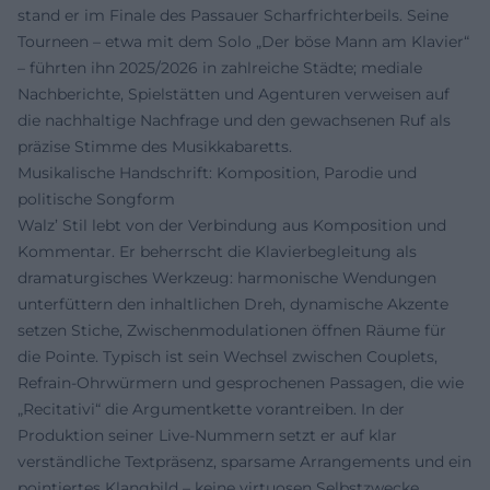
stand er im Finale des Passauer Scharfrichterbeils. Seine
Tourneen – etwa mit dem Solo „Der böse Mann am Klavier“
– führten ihn 2025/2026 in zahlreiche Städte; mediale
Nachberichte, Spielstätten und Agenturen verweisen auf
die nachhaltige Nachfrage und den gewachsenen Ruf als
präzise Stimme des Musikkabaretts.
Musikalische Handschrift: Komposition, Parodie und
politische Songform
Walz’ Stil lebt von der Verbindung aus Komposition und
Kommentar. Er beherrscht die Klavierbegleitung als
dramaturgisches Werkzeug: harmonische Wendungen
unterfüttern den inhaltlichen Dreh, dynamische Akzente
setzen Stiche, Zwischenmodulationen öffnen Räume für
die Pointe. Typisch ist sein Wechsel zwischen Couplets,
Refrain-Ohrwürmern und gesprochenen Passagen, die wie
„Recitativi“ die Argumentkette vorantreiben. In der
Produktion seiner Live-Nummern setzt er auf klar
verständliche Textpräsenz, sparsame Arrangements und ein
pointiertes Klangbild – keine virtuosen Selbstzwecke,