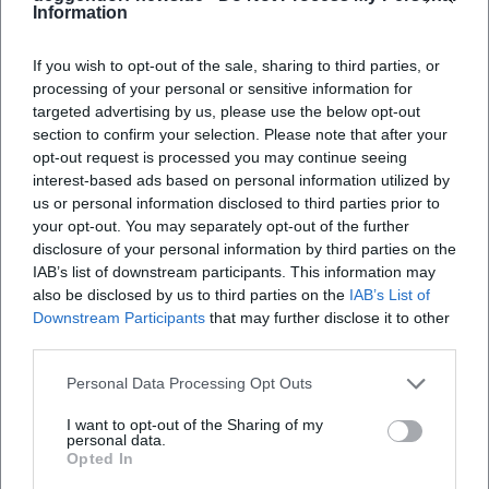
Information
„Katalogeinträge“ in Programmtiteln, Tourneen,
Fernsehauftritten und Preislaufbahnen.
If you wish to opt-out of the sale, sharing to third parties, or
Kultureller Einfluss: Fastnacht als Labor politischer Satire
processing of your personal or sensitive information for
Walz steht in der deutschsprachigen Tradition, die
targeted advertising by us, please use the below opt-out
Fastnacht nicht als Flucht, sondern als Spiegel nutzt: eine
section to confirm your selection. Please note that after your
Bühne, auf der Autorität getestet, Sprache zurechtgerückt
opt-out request is processed you may continue seeing
interest-based ads based on personal information utilized by
und Opportunismus entlarvt wird. Er aktualisiert die Bütt
us or personal information disclosed to third parties prior to
mit Popreferenzen, harmonischer Ironie und einem
your opt-out. You may separately opt-out of the further
Sensorium für Schlagwörter, Memes und Medienlogiken.
disclosure of your personal information by third parties on the
So verschiebt er die Genregrenzen: Fastnacht wird zur
IAB’s list of downstream participants. This information may
„Pop-Bühne des Kabaretts“, Musikkabarett zur „akustischen
also be disclosed by us to third parties on the
IAB’s List of
Kolumne“. Dass er dafür mit einem fastnachtlich
Downstream Participants
that may further disclose it to other
verankerten Preis (Narrenbrunnenpreis) ebenso geehrt
third parties.
wird wie mit Kleinkunst-Anerkennung (Goldener Trichter,
Personal Data Processing Opt Outs
Scharfrichterbeil-Finale), unterstreicht seine
Brückenfunktion zwischen Brauchtum, Kleinkunst und
I want to opt-out of the Sharing of my
personal data.
Massenpublikum.
Opted In
Karriere-Stationen und Meilensteine: Daten, die zählen