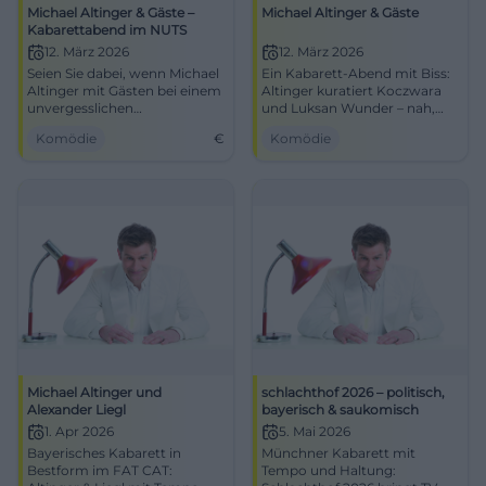
Michael Altinger & Gäste –
Michael Altinger & Gäste
Kabarettabend im NUTS
12. März 2026
12. März 2026
Seien Sie dabei, wenn Michael
Ein Kabarett-Abend mit Biss:
Altinger mit Gästen bei einem
Altinger kuratiert Koczwara
unvergesslichen
und Luksan Wunder – nah,
Kabarettabend im NUTS
pointiert, preisgekrönt.
Komödie
€
Komödie
Traunstein die Bühne erobert.
Traunstein erlebt Timing,
Bühnenpräsenz und
unvergessliche
Publikumsreaktionen.
Michael Altinger und
schlachthof 2026 – politisch,
Alexander Liegl
bayerisch & saukomisch
1. Apr 2026
5. Mai 2026
Bayerisches Kabarett in
Münchner Kabarett mit
Bestform im FAT CAT:
Tempo und Haltung: