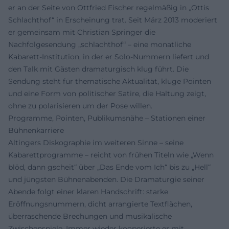
er an der Seite von Ottfried Fischer regelmäßig in „Ottis
Schlachthof“ in Erscheinung trat. Seit März 2013 moderiert
er gemeinsam mit Christian Springer die
Nachfolgesendung „schlachthof“ – eine monatliche
Kabarett-Institution, in der er Solo-Nummern liefert und
den Talk mit Gästen dramaturgisch klug führt. Die
Sendung steht für thematische Aktualität, kluge Pointen
und eine Form von politischer Satire, die Haltung zeigt,
ohne zu polarisieren um der Pose willen.
Programme, Pointen, Publikumsnähe – Stationen einer
Bühnenkarriere
Altingers Diskographie im weiteren Sinne – seine
Kabarettprogramme – reicht von frühen Titeln wie „Wenn
blöd, dann gscheit“ über „Das Ende vom Ich“ bis zu „Hell“
und jüngsten Bühnenabenden. Die Dramaturgie seiner
Abende folgt einer klaren Handschrift: starke
Eröffnungsnummern, dicht arrangierte Textflächen,
überraschende Brechungen und musikalische
Zwischenspiele. Immer wieder kooperierte er mit