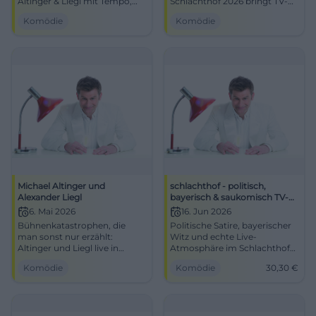
Altinger & Liegl mit Tempo,
Schlachthof 2026 bringt TV-
Timing und bissigen Pointen.
Atmosphäre, Satire und Live-
Komödie
Komödie
01.04.2026, 19:30 Uhr. Zentral,
Power auf die Bühne.
barrierefrei, S-Bahn nah. Lach-
#München #Kabarett
Erlebnis garantiert – Tickets
jetzt sichern!
#KabarettMünchen
Michael Altinger und
schlachthof - politisch,
Alexander Liegl
bayerisch & saukomisch TV-
BR
6. Mai 2026
16. Jun 2026
Bühnenkatastrophen, die
Politische Satire, bayerischer
man sonst nur erzählt:
Witz und echte Live-
Altinger und Liegl live in
Atmosphäre im Schlachthof
München. Kabarett mit Witz,
München: Am 16.06.2026 ab
Komödie
Komödie
30,30
€
Tempo und echter Saal-
20:00 Uhr wird es pointiert
Energie. #Comedy
und laut. #Kabarett