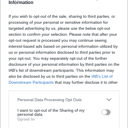
Information
entsteht die Makroperspektive, aus dem Lachen die
Erkenntnis. Rhetorisch arbeitet er mit Wiederholungen,
If you wish to opt-out of the sale, sharing to third parties, or
Drehungen und semantischen Verschiebungen;
processing of your personal or sensitive information for
musikalisch setzt er auf kurze Motive, Gegenrhythmen und
targeted advertising by us, please use the below opt-out
lässige Groove-Fundamente. Diese Mischung erlaubt
section to confirm your selection. Please note that after your
Tempowechsel, pointierte Zäsuren und den berühmten
opt-out request is processed you may continue seeing
„zweiten Lacher“ – ein Markenzeichen seiner
interest-based ads based on personal information utilized by
Bühnenpräsenz. So entstehen Nummern, die nicht nur
us or personal information disclosed to third parties prior to
your opt-out. You may separately opt-out of the further
funktionieren, sondern nachhallen.
disclosure of your personal information by third parties on the
Diskographie im erweiterten Sinn – Programme, Tonträger,
IAB’s list of downstream participants. This information may
Bücher
also be disclosed by us to third parties on the
IAB’s List of
Obwohl Kabarett primär live und audiovisuell wirkt, hat
Downstream Participants
that may further disclose it to other
Altinger seine Arbeit in mehreren Medien verankert. Neben
third parties.
den Bühnentiteln zählen Audioveröffentlichungen und TV-
Personal Data Processing Opt Outs
Mitschnitte zur Werkübersicht. Das Musikalbum
„Strunzenöd Rocks!“ zeigt seine Affinität zu Songform und
I want to opt-out of the Sharing of my
Arrangement. Als Autor veröffentlichte er unter anderem
personal data.
Opted In
„Auch das Christkind muss dran glauben“ und „Rampensau
ohne Bühne“ – Bücher, die seinen Tonfall literarisch