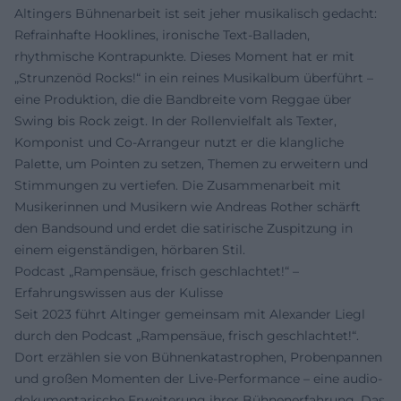
Altingers Bühnenarbeit ist seit jeher musikalisch gedacht:
Refrainhafte Hooklines, ironische Text-Balladen,
rhythmische Kontrapunkte. Dieses Moment hat er mit
„Strunzenöd Rocks!“ in ein reines Musikalbum überführt –
eine Produktion, die die Bandbreite vom Reggae über
Swing bis Rock zeigt. In der Rollenvielfalt als Texter,
Komponist und Co-Arrangeur nutzt er die klangliche
Palette, um Pointen zu setzen, Themen zu erweitern und
Stimmungen zu vertiefen. Die Zusammenarbeit mit
Musikerinnen und Musikern wie Andreas Rother schärft
den Bandsound und erdet die satirische Zuspitzung in
einem eigenständigen, hörbaren Stil.
Podcast „Rampensäue, frisch geschlachtet!“ –
Erfahrungswissen aus der Kulisse
Seit 2023 führt Altinger gemeinsam mit Alexander Liegl
durch den Podcast „Rampensäue, frisch geschlachtet!“.
Dort erzählen sie von Bühnenkatastrophen, Probenpannen
und großen Momenten der Live-Performance – eine audio-
dokumentarische Erweiterung ihrer Bühnenerfahrung. Das