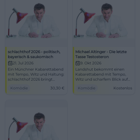
schlachthof 2026 - politisch,
Michael Altinger - Die letzte
bayerisch & saukomisch
Tasse Testosteron
21. Jul 2026
9. Okt 2026
Ein Münchner Kabarettabend
Landshut bekommt einen
mit Tempo, Witz und Haltung:
Kabarettabend mit Tempo,
schlachthof 2026 bringt
Witz und scharfem Blick auf
Politik, Bayern und feine
den Alltag. Michael Altinger
Komödie
30,30
€
Komödie
Kostenlos
Pointen auf die Bühne.
spielt Die letzte Tasse
#München #Kabarett
Testosteron. #Comedy