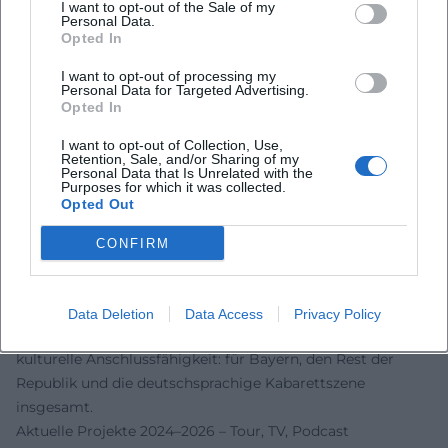
I want to opt-out of the Sale of my
Personal Data.
verlängern. Zusammengenommen entsteht eine
Opted In
Diskographie, die von der Solo-Bühne über Duo- und Band-
Settings bis in Studio und Verlag reicht.
I want to opt-out of processing my
Personal Data for Targeted Advertising.
Kulturelle Einordnung – zwischen bairischer Färbung und
Opted In
überregionaler Relevanz
Altingers Genre ist das politische und gesellschaftliche
I want to opt-out of Collection, Use,
Retention, Sale, and/or Sharing of my
Kabarett, getragen von bayerischer Sprachmelodie und
Personal Data that Is Unrelated with the
Purposes for which it was collected.
universal verständlichen Themen. Seine Nummern leben
Opted Out
vom Spannungsfeld zwischen regionaler Verortung und
allgemeiner Erfahrung: Familie, Arbeit, Bürokratie, Medien
CONFIRM
und Moral. Weil er Empathie über Zynismus stellt und die
satirische Zuspitzung musikalisch erdet, wirkt sein
Kabarett einladend – auch für Zuschauer, die sonst vor
Data Deletion
Data Access
Privacy Policy
„politischem Kabarett“ zurückschrecken. So stiftet er
kulturelle Anschlussfähigkeit: für Bayern, den Rest der
Republik und die deutschsprachige Kabarettszene
insgesamt.
Aktuelle Projekte 2024–2026 – Tour, TV, Podcast