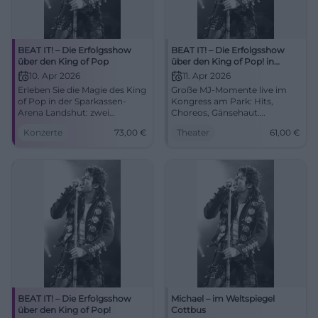
BEAT IT! – Die Erfolgsshow
BEAT IT! – Die Erfolgsshow
über den King of Pop
über den King of Pop! in
Augsburg
10. Apr 2026
11. Apr 2026
Erleben Sie die Magie des King
Große MJ-Momente live im
of Pop in der Sparkassen-
Kongress am Park: Hits,
Arena Landshut: zwei
Choreos, Gänsehaut.
Stunden Live-Show,
11.04.2026, 20:00 Uhr, Tickets
Konzerte
73,00
€
Theater
61,00
€
Moonwalk, Lichtshow und
ab 61 €. Erlebe Popgeschichte
Jacksons größte Hits.
mit Power – sichere dir deinen
10.04.2026, 20:00 Uhr, Tickets
Platz! #Augsburg
ab 73 €. Gänsehaut garantiert
– jetzt sichern! #BeatItShow
BEAT IT! – Die Erfolgsshow
Michael – im Weltspiegel
über den King of Pop!
Cottbus