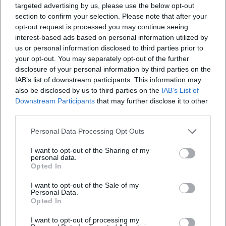
targeted advertising by us, please use the below opt-out
ungebrochen Referenzstatus besitzt.
section to confirm your selection. Please note that after your
Aktuelle Projekte (Legacy, Bühne, Kino)
opt-out request is processed you may continue seeing
Die posthume Bühnenpräsenz seines Werks bleibt
interest-based ads based on personal information utilized by
lebendig: Michael Jackson ONE in Las Vegas läuft seit 2013
us or personal information disclosed to third parties prior to
your opt-out. You may separately opt-out of the further
als immersives Cirque-du-Soleil-Erlebnis und zählt zu den
disclosure of your personal information by third parties on the
erfolgreichsten Produktionen des Ensembles. Parallel sorgt
IAB’s list of downstream participants. This information may
das Tony-prämierte MJ the Musical seit 2021 für volle
also be disclosed by us to third parties on the
IAB’s List of
Häuser und gastiert seit 2024 am Londoner West End. Im
Downstream Participants
that may further disclose it to other
Kino entsteht mit Michael eine große Biopic-Produktion
third parties.
unter Regie von Antoine Fuqua, in der Jaafar Jackson die
Personal Data Processing Opt Outs
Hauptrolle verkörpert; der US-Kinostart ist aktuell für den
29. August 2026 terminiert. Reissue- und Kataloginitiativen
I want to opt-out of the Sharing of my
wie Thriller 40 oder kuratierte Playlists halten Jacksons
personal data.
Opted In
Repertoire im Streaming-Zeitalter präsent und binden eine
junge Zuhörerschaft an das Œuvre.
I want to opt-out of the Sale of my
Personal Data.
Stimmen der Fans
Opted In
Die Reaktionen der Fans zeigen deutlich: Michael Jackson
begeistert Menschen weltweit. Auf Instagram schwärmt
I want to opt-out of processing my