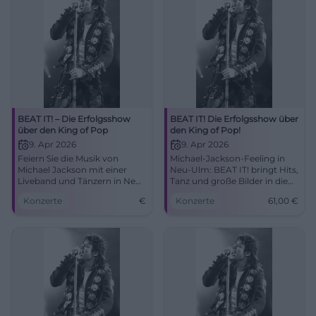
unvergesslichen
Bühnenerlebnis.
BEAT IT! – Die Erfolgsshow
BEAT IT! Die Erfolgsshow über
über den King of Pop
den King of Pop!
9. Apr 2026
9. Apr 2026
Feiern Sie die Musik von
Michael-Jackson-Feeling in
Michael Jackson mit einer
Neu-Ulm: BEAT IT! bringt Hits,
Liveband und Tänzern in Neu-
Tanz und große Bilder in die
Ulm. Erleben Sie die größte
ratiopharm arena. Am
Konzerte
€
Konzerte
61,00
€
Show des King of Pop.
09.04.2026 ab 20 Uhr, Tickets
ab 61 Euro. #NeuUlm
#MichaelJackson