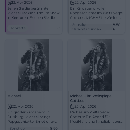
13. Apr 2026
22. Apr 2026
Sehen Sie die berühmte
Ein Kinoabend voller
Michael Jackson Tribute Show
Popgeschichte im Weltspiegel
in Kempten. Erleben Sie die
Cottbus: MICHAEL erzählt das
größten Hits und
Leben der Musikikone mit
Sonstige
8,50
spektakuläre Tänze!
großer emotionaler Wucht.
Konzerte
€
Veranstaltungen
€
22.04.2026 ab 17 Uhr, ab 8,50
Euro. #Cottbus
#MichaelJackson
Michael
Michael – im Weltspiegel
Cottbus
22. Apr 2026
23. Apr 2026
Ein großer Kinoabend in
Michael im Weltspiegel
Duisburg: Michael bringt
Cottbus: Ein Abend für
Popgeschichte, Emotionen
Musikfans und Kinoliebhaber.
und starke Bilder ins
Biografie, Emotion und große
Sonstige
8,90