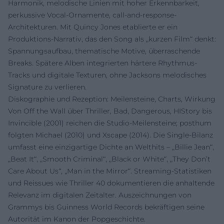
Harmonik, melodische Linien mit hoher Erkennbarkeit,
perkussive Vocal-Ornamente, call-and-response-
Architekturen. Mit Quincy Jones etablierte er ein
Produktions-Narrativ, das den Song als „kurzen Film“ denkt:
Spannungsaufbau, thematische Motive, überraschende
Breaks. Spätere Alben integrierten härtere Rhythmus-
Tracks und digitale Texturen, ohne Jacksons melodisches
Signature zu verlieren.
Diskographie und Rezeption: Meilensteine, Charts, Wirkung
Von Off the Wall über Thriller, Bad, Dangerous, HIStory bis
Invincible (2001) reichen die Studio-Meilensteine; posthum
folgten Michael (2010) und Xscape (2014). Die Single-Bilanz
umfasst eine einzigartige Dichte an Welthits – „Billie Jean“,
„Beat It“, „Smooth Criminal“, „Black or White“, „They Don’t
Care About Us“, „Man in the Mirror“. Streaming-Statistiken
und Reissues wie Thriller 40 dokumentieren die anhaltende
Relevanz im digitalen Zeitalter. Auszeichnungen von
Grammys bis Guinness World Records bekräftigen seine
Autorität im Kanon der Popgeschichte.