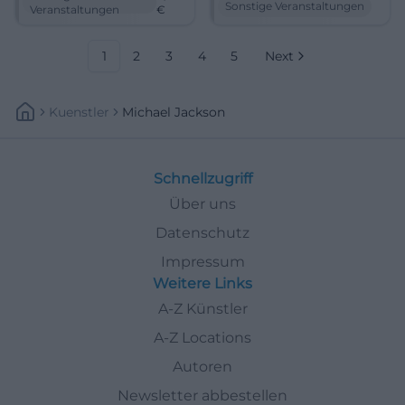
filmforum am Dellplatz.
Leinwand am 23.04.2026 um
Sonstige Veranstaltungen
Veranstaltungen
€
22.04.2026, ab 8,90 €.
16:45 Uhr. #Cottbus #Kino
#Duisburg #Kino
#MichaelJackson
1
2
3
4
5
Next
Kuenstler
Michael Jackson
Schnellzugriff
Über uns
Datenschutz
Impressum
Weitere Links
A-Z Künstler
A-Z Locations
Autoren
Newsletter abbestellen