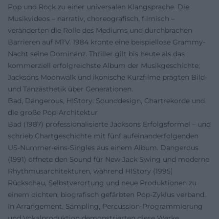
Pop und Rock zu einer universalen Klangsprache. Die
Musikvideos – narrativ, choreografisch, filmisch –
veränderten die Rolle des Mediums und durchbrachen
Barrieren auf MTV. 1984 krönte eine beispiellose Grammy-
Nacht seine Dominanz. Thriller gilt bis heute als das
kommerziell erfolgreichste Album der Musikgeschichte;
Jacksons Moonwalk und ikonische Kurzfilme prägten Bild-
und Tanzästhetik über Generationen.
Bad, Dangerous, HIStory: Sounddesign, Chartrekorde und
die große Pop-Architektur
Bad (1987) professionalisierte Jacksons Erfolgsformel – und
schrieb Chartgeschichte mit fünf aufeinanderfolgenden
US-Nummer-eins-Singles aus einem Album. Dangerous
(1991) öffnete den Sound für New Jack Swing und moderne
Rhythmusarchitekturen, während HIStory (1995)
Rückschau, Selbstverortung und neue Produktionen zu
einem dichten, biografisch gefärbten Pop-Zyklus verband.
In Arrangement, Sampling, Percussion-Programmierung
und Vokalproduktion demonstrierten diese Werke