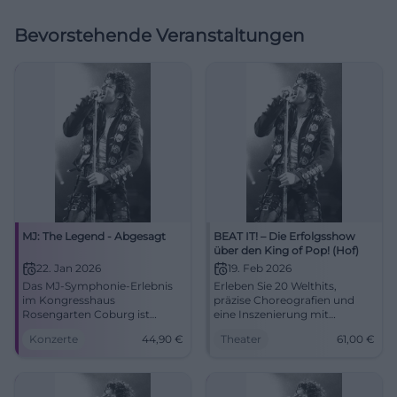
Bevorstehende Veranstaltungen
MJ: The Legend - Abgesagt
BEAT IT! – Die Erfolgsshow
über den King of Pop! (Hof)
22. Jan 2026
19. Feb 2026
Das MJ-Symphonie-Erlebnis
Erleben Sie 20 Welthits,
im Kongresshaus
präzise Choreografien und
Rosengarten Coburg ist
eine Inszenierung mit
abgesagt. Geplante Highlights
Gänsehautmomenten in der
Konzerte
44,90
€
Theater
61,00
€
mit Orchester, Chor und
Freiheitshalle Hof. Die
Tänzern. 22.01.2026, 19:30,
Theateratmosphäre, der Live-
Erstattung an VVK-Stelle.
Sound und das Moonwalk-
#Coburg
Feeling machen BEAT IT! zum