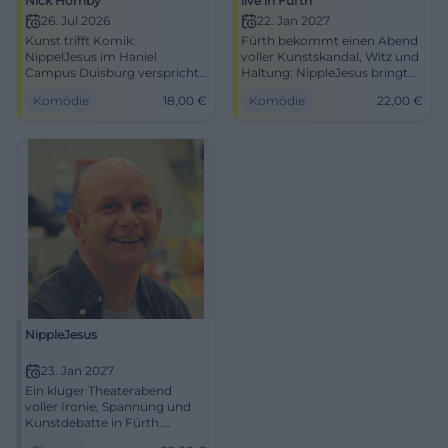
Nick Hornby
live in Fürth
26. Jul 2026
22. Jan 2027
Kunst trifft Komik:
Fürth bekommt einen Abend
NippelJesus im Haniel
voller Kunstskandal, Witz und
Campus Duisburg verspricht
Haltung: NippleJesus bringt
scharfe Pointen, starke
trockenen Humor auf die
Komödie
18,00
€
Komödie
22,00
€
Präsenz und einen Abend
Bühne. 22.01.2027, 19:30 Uhr,
zum Mitdenken. 26.07.2026,
22 €. #Comedy
VVK 18 €. #Comedy
#Duisburg
NippleJesus
23. Jan 2027
Ein kluger Theaterabend
voller Ironie, Spannung und
Kunstdebatte in Fürth.
NippleJesus am 23.01.2027 für