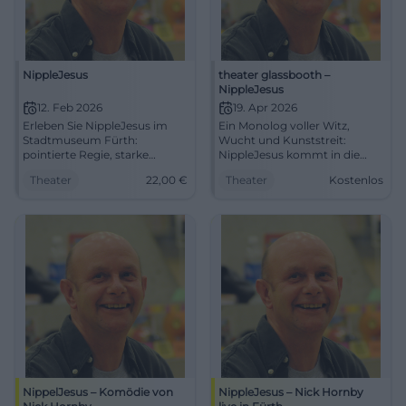
NippleJesus
theater glassbooth –
NippleJesus
12. Feb 2026
19. Apr 2026
Erleben Sie NippleJesus im
Ein Monolog voller Witz,
Stadtmuseum Fürth:
Wucht und Kunststreit:
pointierte Regie, starke
NippleJesus kommt in die
Schauspielkunst, kluge
werkstatt Gelsenkirchen.
Theater
22,00
€
Theater
Kostenlos
Kunstdebatte. 12.02.2026,
19.04.2026, 18 Uhr, Eintritt frei.
20:00 Uhr, 22 €. Intensives
#Theater
Bühnenerlebnis – jetzt Plätze
sichern. #TheaterFürth
NippelJesus – Komödie von
NippleJesus – Nick Hornby