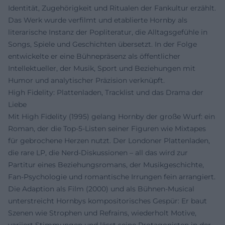
Identität, Zugehörigkeit und Ritualen der Fankultur erzählt.
Das Werk wurde verfilmt und etablierte Hornby als
literarische Instanz der Popliteratur, die Alltagsgefühle in
Songs, Spiele und Geschichten übersetzt. In der Folge
entwickelte er eine Bühnepräsenz als öffentlicher
Intellektueller, der Musik, Sport und Beziehungen mit
Humor und analytischer Präzision verknüpft.
High Fidelity: Plattenladen, Tracklist und das Drama der
Liebe
Mit High Fidelity (1995) gelang Hornby der große Wurf: ein
Roman, der die Top-5-Listen seiner Figuren wie Mixtapes
für gebrochene Herzen nutzt. Der Londoner Plattenladen,
die rare LP, die Nerd-Diskussionen – all das wird zur
Partitur eines Beziehungsromans, der Musikgeschichte,
Fan-Psychologie und romantische Irrungen fein arrangiert.
Die Adaption als Film (2000) und als Bühnen-Musical
unterstreicht Hornbys kompositorisches Gespür: Er baut
Szenen wie Strophen und Refrains, wiederholt Motive,
variiert Stimmungen und lässt seine Protagonisten in der