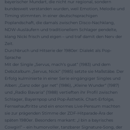
bayerischer Mundart, die nicht nur regional, sondern
bundesweit verstanden wurden, weil Emotion, Melodie und
Timing stimmten. In einer deutschsprachigen
Poplandschaft, die damals zwischen Disco-Nachklang,
NDW-Ausläufern und traditionellem Schlager pendelte,
klang Nicki frisch und eigen – und traf damit den Nerv der
Zeit.
Durchbruch und Hitserie der 1980er: Dialekt als Pop-
Sprache
Mit der Single „Servus, mach’s guat“ (1983) und dem
Debütalbum „Servus, Nicki“ (1985) setzte sie Maßstäbe. Der
Erfolg kulminierte in einer Serie eingängiger Singles und
Alben: „Ganz oder gar net“ (1986), „Kleine Wunder“ (1987)
und „Radio Bavaria“ (1988) vertieften ihr Profil zwischen
Schlager, Bayernpop und Pop-Ästhetik. Chart-Erfolge,
Fernsehauftritte und ein enormes Live-Pensum machten
sie zur prägenden Stimme der ZDF-Hitparade-Ära der
späten 1980er. Besonders markant: „I bin a bayrisches
Cowgirl“ – ein humorvoller, tanzbarer Signature-Song, der