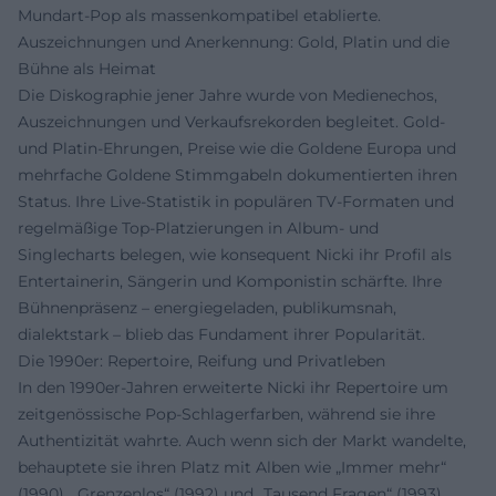
Mundart-Pop als massenkompatibel etablierte.
Auszeichnungen und Anerkennung: Gold, Platin und die
Bühne als Heimat
Die Diskographie jener Jahre wurde von Medienechos,
Auszeichnungen und Verkaufsrekorden begleitet. Gold-
und Platin-Ehrungen, Preise wie die Goldene Europa und
mehrfache Goldene Stimmgabeln dokumentierten ihren
Status. Ihre Live-Statistik in populären TV-Formaten und
regelmäßige Top-Platzierungen in Album- und
Singlecharts belegen, wie konsequent Nicki ihr Profil als
Entertainerin, Sängerin und Komponistin schärfte. Ihre
Bühnenpräsenz – energiegeladen, publikumsnah,
dialektstark – blieb das Fundament ihrer Popularität.
Die 1990er: Repertoire, Reifung und Privatleben
In den 1990er-Jahren erweiterte Nicki ihr Repertoire um
zeitgenössische Pop-Schlagerfarben, während sie ihre
Authentizität wahrte. Auch wenn sich der Markt wandelte,
behauptete sie ihren Platz mit Alben wie „Immer mehr“
(1990), „Grenzenlos“ (1992) und „Tausend Fragen“ (1993).