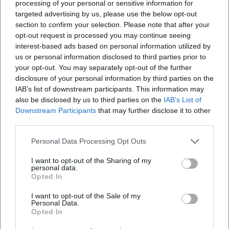
processing of your personal or sensitive information for
Säule ihres Verständnisses von Künstlersein: Ehrlichkeit,
targeted advertising by us, please use the below opt-out
Nähe und die gemeinsame Kraft der Musik. Ihre Auftritte
section to confirm your selection. Please note that after your
seitdem transportieren eine zusätzliche Tiefe – ein Mix aus
opt-out request is processed you may continue seeing
Professionalität, Lebensfreude und Souveränität, der ihre
interest-based ads based on personal information utilized by
Shows zu berührenden Erlebnissen macht.
us or personal information disclosed to third parties prior to
your opt-out. You may separately opt-out of the further
Diskographie im Überblick: Eckpfeiler, Charts, Repertoire
disclosure of your personal information by third parties on the
Essenzielle Alben wie „Servus, Nicki“ (1985), „Kleine Wunder“
IAB’s list of downstream participants. This information may
(1987) und „Radio Bavaria“ (1988) definieren Nickis
also be disclosed by us to third parties on the
IAB’s List of
Signature-Sound. „Kleine Wunder“ wurde ein Meilenstein
Downstream Participants
that may further disclose it to other
ihres Katalogs, während „Radio Bavaria“ den
third parties.
Brückenschlag zwischen Heimatklang, Pop und
Personal Data Processing Opt Outs
zeittypischen Produktionen bekräftigte. Spätere Werke („I
gib wieder Gas“, 2006; „Passt scho!“, 2009; „So wie i“, 2011;
I want to opt-out of the Sharing of my
„Herzhoamat“, 2018) zeigen eine gereifte Künstlerin, die
personal data.
Opted In
ihre Stärken – Melodieführung, Mundart-Phrasierung, klare
Themen – klug aktualisiert. Zu den prägnanten Singles
I want to opt-out of the Sale of my
Personal Data.
zählen neben „Servus, mach’s guat“ und „I bin a bayrisches
Opted In
Cowgirl“ zahlreiche Airplay-Lieblinge, die ihren Status über
Jahrzehnte stützten.