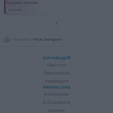
Traunstein: herzliche
Atmosphäre, starke Stimme,
Konzerte
echter Bayernpop. Sichere dir
dein Konzerterlebnis voller
Nähe, Groove und Emotion.
1
Kuenstler
Nicki Saengerin
Schnellzugriff
Über uns
Datenschutz
Impressum
Weitere Links
A-Z Künstler
A-Z Locations
Autoren