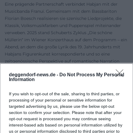
Eine prägende Partnerschaft verbindet Habjan mit der
Musicbanda Franui. Gemeinsam mit dem Bassbariton
Florian Boesch realisieren sie szenische Liedprojekte, die
Klassik, Volksmusikfarben und Puppenspiel miteinander
verweben. 2025 stand Schuberts Zyklus „Die schöne
Müllerin“ im Wiener Konzerthaus auf dem Programm – ein
Abend, an dem die große Lyrik des 19. Jahrhunderts mit
Habjans Figurenkunst korrespondierte und so eine
zeitgenössische Perspektive auf romantische Narration
eröffnete. Die lieddramaturgische Durchdringung, das
deggendorf-news.de -
Do Not Process My Personal
Ensemblearrangement zwischen Tuba, Hackbrett und
Information
Harfe sowie der Einsatz lebensgroßer Puppen zeigen seine
Expertise in der Musikregie, die über Opernpartituren
If you wish to opt-out of the sale, sharing to third parties, or
hinaus bis ins Kunstlied reicht.
processing of your personal or sensitive information for
Diskographie: „Kreisler-Lieder“ mit Franui
targeted advertising by us, please use the below opt-out
Auch auf Tonträgern ist Habjan präsent. 2022 erschien bei
section to confirm your selection. Please note that after your
col legno das Album „Kreisler-Lieder“ mit der Musicbanda
opt-out request is processed you may continue seeing
interest-based ads based on personal information utilized by
Franui. Die Aufnahme versteht sich als Hommage an
us or personal information disclosed to third parties prior to
Georg Kreisler und setzt dessen scharfzüngige Chansons in