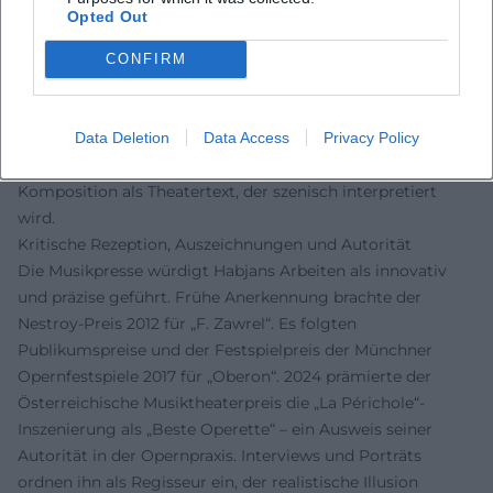
Licht, rhythmischer Szenenfolge und einer „sprechenden“
Opted Out
Ausstattung, die die Partitur strukturiert. Musikhistorisch
referenziert er auf Traditionen des Wiener
CONFIRM
Unterhaltungstheaters, der Operette und des Chansons –
stets mit Gegenwartsbewusstsein. In „Fidelio“ etwa betont
Data Deletion
Data Access
Privacy Policy
er die Dialogdramaturgie, in Franui-Projekten die
Lieddramaturgie; beides zeigt sein Verständnis von
Komposition als Theatertext, der szenisch interpretiert
wird.
Kritische Rezeption, Auszeichnungen und Autorität
Die Musikpresse würdigt Habjans Arbeiten als innovativ
und präzise geführt. Frühe Anerkennung brachte der
Nestroy-Preis 2012 für „F. Zawrel“. Es folgten
Publikumspreise und der Festspielpreis der Münchner
Opernfestspiele 2017 für „Oberon“. 2024 prämierte der
Österreichische Musiktheaterpreis die „La Périchole“-
Inszenierung als „Beste Operette“ – ein Ausweis seiner
Autorität in der Opernpraxis. Interviews und Porträts
ordnen ihn als Regisseur ein, der realistische Illusion