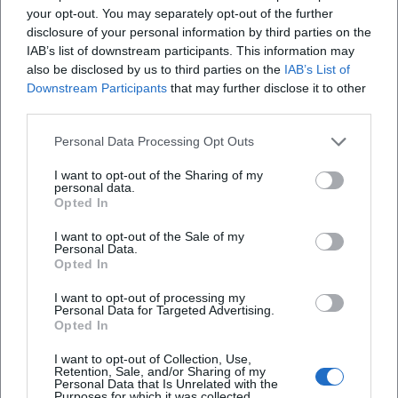
your opt-out. You may separately opt-out of the further
ein farbenreiches, kammermusikalisches Klangbild.
disclosure of your personal information by third parties on the
Produktion und Arrangement greifen die doppelte
IAB’s list of downstream participants. This information may
Perspektive aus Musik und Szene auf: Die Lieder gewinnen
also be disclosed by us to third parties on the
IAB’s List of
Kontur durch fein abgestimmte Instrumentation,
Downstream Participants
that may further disclose it to other
Artikulation und eine Dramaturgie, die das Album als
third parties.
Bogen auslegt. Aus musikjournalistischer Sicht überzeugt
Personal Data Processing Opt Outs
die Platte durch klangliche Transparenz, sprechende
Phrasierung und eine deutlich hörbare Spiellust, die
I want to opt-out of the Sharing of my
personal data.
Kreislers satirische Wucht respektiert und aktualisiert.
Opted In
Stil und Handschrift: Ästhetik zwischen Musiktheater und
Figurenspiel
I want to opt-out of the Sale of my
Personal Data.
Habjans Stil verbindet präzise musikalische Lesarten mit
Opted In
der bildmächtigen Logik des Figurenspiels. Seine Regie
nutzt die Puppe als Reflexionsfläche: Figuren werden zu
I want to opt-out of processing my
Personal Data for Targeted Advertising.
Kommentatoren des Bühnengeschehens, setzen Subtexte
Opted In
frei und erlauben rasche Perspektivwechsel. In der
I want to opt-out of Collection, Use,
Produktion entfalten Musik, Sprache und Bewegung eine
Retention, Sale, and/or Sharing of my
synästhetische Einheit. Technisch arbeitet er mit klarem
Personal Data that Is Unrelated with the
Purposes for which it was collected.