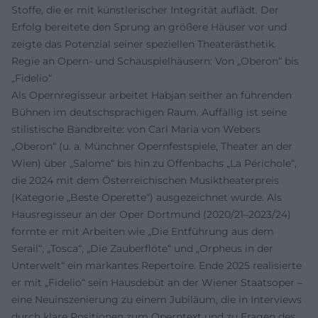
Stoffe, die er mit künstlerischer Integrität auflädt. Der
Erfolg bereitete den Sprung an größere Häuser vor und
zeigte das Potenzial seiner speziellen Theaterästhetik.
Regie an Opern- und Schauspielhäusern: Von „Oberon“ bis
„Fidelio“
Als Opernregisseur arbeitet Habjan seither an führenden
Bühnen im deutschsprachigen Raum. Auffällig ist seine
stilistische Bandbreite: von Carl Maria von Webers
„Oberon“ (u. a. Münchner Opernfestspiele, Theater an der
Wien) über „Salome“ bis hin zu Offenbachs „La Périchole“,
die 2024 mit dem Österreichischen Musiktheaterpreis
(Kategorie „Beste Operette“) ausgezeichnet wurde. Als
Hausregisseur an der Oper Dortmund (2020/21–2023/24)
formte er mit Arbeiten wie „Die Entführung aus dem
Serail“, „Tosca“, „Die Zauberflöte“ und „Orpheus in der
Unterwelt“ ein markantes Repertoire. Ende 2025 realisierte
er mit „Fidelio“ sein Hausdebüt an der Wiener Staatsoper –
eine Neuinszenierung zu einem Jubiläum, die in Interviews
durch klare Positionen zum Operntext und zu Fragen des