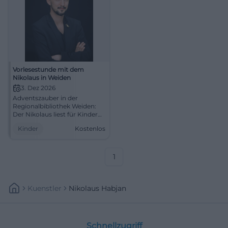
Vorlesestunde mit dem
Nikolaus in Weiden
3. Dez 2026
Adventszauber in der
Regionalbibliothek Weiden:
Der Nikolaus liest für Kinder
ab 4 Jahren. Kostenlos,
Kinder
Kostenlos
gemütlich und voller
Vorfreude. #Weiden #Nikolaus
1
Kuenstler
Nikolaus Habjan
Schnellzugriff