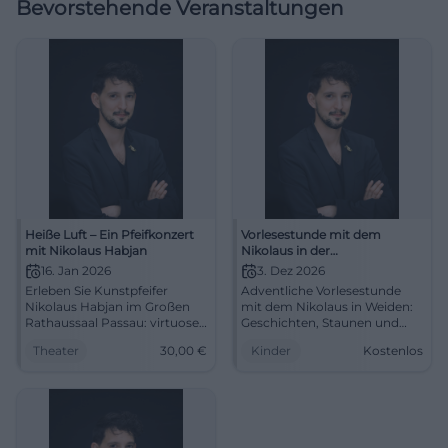
Bevorstehende Veranstaltungen
Heiße Luft – Ein Pfeifkonzert
Vorlesestunde mit dem
mit Nikolaus Habjan
Nikolaus in der
Regionalbibliothek Weiden
16. Jan 2026
3. Dez 2026
Erleben Sie Kunstpfeifer
Adventliche Vorlesestunde
Nikolaus Habjan im Großen
mit dem Nikolaus in Weiden:
Rathaussaal Passau: virtuose
Geschichten, Staunen und
Opernarien, Charme und
gemütliche Atmosphäre für
Theater
30,00
€
Kinder
Kostenlos
pointierte Moderationen.
Kinder ab 4 Jahren. Eintritt
16.01., 19:30 Uhr, ab 30 €. Ein
frei. #Weiden #Nikolaus
Abend voller Klangfarben –
jetzt Plätze sichern.
#PassauKultur