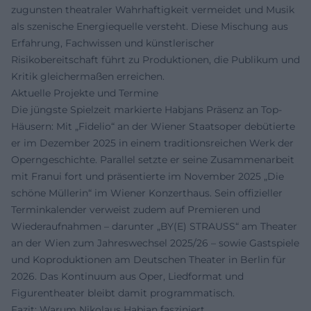
zugunsten theatraler Wahrhaftigkeit vermeidet und Musik
als szenische Energiequelle versteht. Diese Mischung aus
Erfahrung, Fachwissen und künstlerischer
Risikobereitschaft führt zu Produktionen, die Publikum und
Kritik gleichermaßen erreichen.
Aktuelle Projekte und Termine
Die jüngste Spielzeit markierte Habjans Präsenz an Top-
Häusern: Mit „Fidelio“ an der Wiener Staatsoper debütierte
er im Dezember 2025 in einem traditionsreichen Werk der
Operngeschichte. Parallel setzte er seine Zusammenarbeit
mit Franui fort und präsentierte im November 2025 „Die
schöne Müllerin“ im Wiener Konzerthaus. Sein offizieller
Terminkalender verweist zudem auf Premieren und
Wiederaufnahmen – darunter „BY(E) STRAUSS“ am Theater
an der Wien zum Jahreswechsel 2025/26 – sowie Gastspiele
und Koproduktionen am Deutschen Theater in Berlin für
2026. Das Kontinuum aus Oper, Liedformat und
Figurentheater bleibt damit programmatisch.
Fazit: Warum Nikolaus Habjan fasziniert