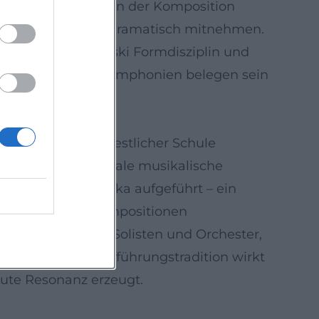
üppige Kantilenen. In der Komposition
aus, die den Hörer dramatisch mitnehmen.
zt, weil Tschaikowski Formdisziplin und
Übergänge in den Symphonien belegen sein
te in einer von westlicher Schule
pricht eine universale musikalische
pa und Nordamerika aufgeführt – ein
t blieben seine Kompositionen
e für Dirigenten, Solisten und Orchester,
räsenz in der Aufführungstradition wirkt
eute Resonanz erzeugt.