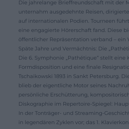
Die jahrelange Brieffreundschaft mit der 
unternahm ausgedehnte Reisen, dirigierte
auf internationalen Podien. Tourneen füh
eine engagierte Hörerschaft fand. Diese b
öffentlicher Repräsentation verband – ein
Späte Jahre und Vermächtnis: Die „Pathét
Die 6. Symphonie „Pathétique“ stellt eine
Formdisposition und eine finale Resignati
Tschaikowski 1893 in Sankt Petersburg. Di
blieb der eigentliche Motor seines Nachru
persönliche Erschütterung, kompositorisch
Diskographie im Repertoire-Spiegel: Hau
In der Tonträger- und Streaming-Geschic
in legendären Zyklen vor; das 1. Klavierko