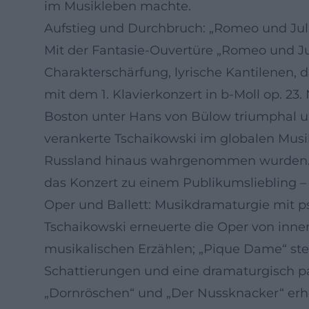
im Musikleben machte.
Aufstieg und Durchbruch: „Romeo und Julia
Mit der Fantasie-Ouvertüre „Romeo und Jul
Charakterschärfung, lyrische Kantilenen, 
mit dem 1. Klavierkonzert in b-Moll op. 2
Boston unter Hans von Bülow triumphal ura
verankerte Tschaikowski im globalen Mus
Russland hinaus wahrgenommen wurden. Di
das Konzert zu einem Publikumsliebling – 
Oper und Ballett: Musikdramaturgie mit
Tschaikowski erneuerte die Oper von inne
musikalischen Erzählen; „Pique Dame“ stei
Schattierungen und eine dramaturgisch pa
„Dornröschen“ und „Der Nussknacker“ erho