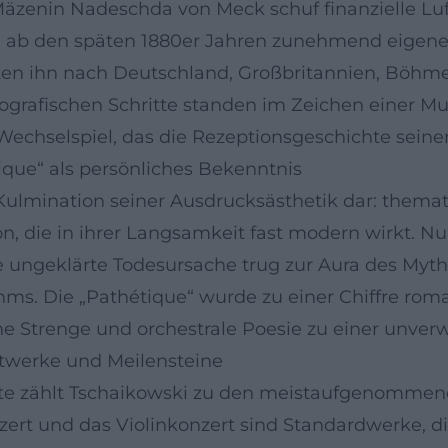
Mäzenin Nadeschda von Meck schuf finanzielle Luft
 ab den späten 1880er Jahren zunehmend eigene W
rten ihn nach Deutschland, Großbritannien, Böhme
iografischen Schritte standen im Zeichen einer M
 Wechselspiel, das die Rezeptionsgeschichte seine
ique“ als persönliches Bekenntnis
 Kulmination seiner Ausdrucksästhetik dar: them
on, die in ihrer Langsamkeit fast modern wirkt. N
e ungeklärte Todesursache trug zur Aura des Myth
hms. Die „Pathétique“ wurde zu einer Chiffre rom
e Strenge und orchestrale Poesie zu einer unverw
ptwerke und Meilensteine
hte zählt Tschaikowski zu den meistaufgenommene
nzert und das Violinkonzert sind Standardwerke, d