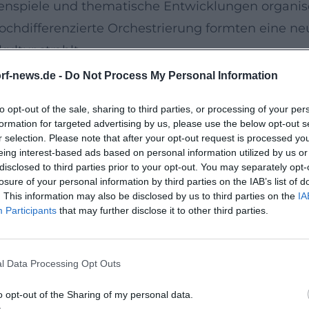
nspiele und thematische Entwicklungen organisc
ochdifferenzierte Orchestrierung formten eine ne
ltur strahlt.
, Leidenschaft, Klangfarbenkunst
rf-news.de -
Do Not Process My Personal Information
 Nr. 5 e-Moll und Nr. 6 h-Moll „Pathétique“ – bild
to opt-out of the sale, sharing to third parties, or processing of your per
le Ambition, rhythmische Motorik, affektgeladene
formation for targeted advertising by us, please use the below opt-out s
macht und zugleich große Bögen spannt. Das Violi
r selection. Please note that after your opt-out request is processed y
eing interest-based ads based on personal information utilized by us or
den Finale, gehört zu den meistgespielten Werke
disclosed to third parties prior to your opt-out. You may separately opt-
ien“ oder die „Ouvertüre 1812“ zeigen Tschaikowsk
losure of your personal information by third parties on the IAB’s list of
. This information may also be disclosed by us to third parties on the
IA
 orchestrale Schlagkraft mit szenischer Imaginatio
Participants
that may further disclose it to other third parties.
ng und Entladung – ein Markenzeichen seiner kü
k, Orchestrierung
l Data Processing Opt Outs
it und farbreicher Instrumentation. In der Harm
tionen, um emotionale Wärme mit tragischer Tief
o opt-out of the Sharing of my personal data.