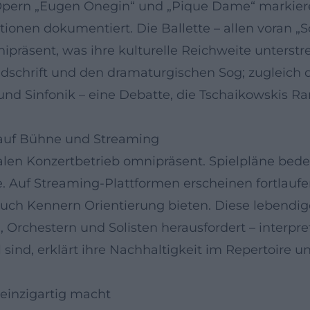
 Opern „Eugen Onegin“ und „Pique Dame“ markiere
onen dokumentiert. Die Ballette – allen voran 
ipräsent, was ihre kulturelle Reichweite unterstre
dschrift und den dramaturgischen Sog; zugleich 
d Sinfonik – eine Debatte, die Tschaikowskis Ra
auf Bühne und Streaming
nalen Konzertbetrieb omnipräsent. Spielpläne be
e. Auf Streaming-Plattformen erscheinen fortlau
uch Kennern Orientierung bieten. Diese lebendige
 Orchestern und Solisten herausfordert – interpreta
ind, erklärt ihre Nachhaltigkeit im Repertoire und 
einzigartig macht