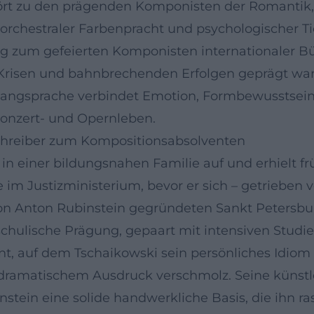
gehört zu den prägenden Komponisten der Romanti
rchestraler Farbenpracht und psychologischer Tie
rg zum gefeierten Komponisten internationaler Bü
n Krisen und bahnbrechenden Erfolgen geprägt wa
Klangsprache verbindet Emotion, Formbewusstsein 
nzert- und Opernleben.
chreiber zum Kompositionsabsolventen
n einer bildungsnahen Familie auf und erhielt frü
e im Justizministerium, bevor er sich – getrieben
von Anton Rubinstein gegründeten Sankt Petersb
schulische Prägung, gepaart mit intensiven Studi
, auf dem Tschaikowski sein persönliches Idiom e
 dramatischem Ausdruck verschmolz. Seine künstle
stein eine solide handwerkliche Basis, die ihn 