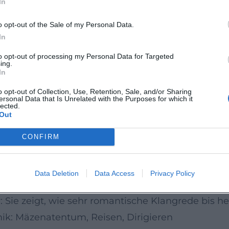
In
eit, Blech für heroische Signale und Streicher für 
 liedhafter Erfindung und kontrastierenden Table
o opt-out of the Sale of my Personal Data.
ich populär und hoch kunstvoll wirkt – nicht zulet
In
rangements seiner Ballette und die feinnervigen 
to opt-out of processing my Personal Data for Targeted
ing.
In
 westlicher Schule und russischer Identität
o opt-out of Collection, Use, Retention, Sale, and/or Sharing
ersonal Data that Is Unrelated with the Purposes for which it
 Fünf“ angehörte, verankerte er russische Elemen
lected.
Out
zelung erklärt seine internationale Wirkung: Er s
. Seine Werke wurden schon zu Lebzeiten in Euro
CONFIRM
emotionalen Lesbarkeit. Im 20. und 21. Jahrhunder
ke in Opern- und Ballettspielplänen, als Prüfstein
Data Deletion
Data Access
Privacy Policy
und Popmusik beeinflussen. Tschaikowskis Bühnenp
: Sie zeigt, wie sehr romantische Klangrede bis h
ik: Mäzenatentum, Reisen, Dirigieren