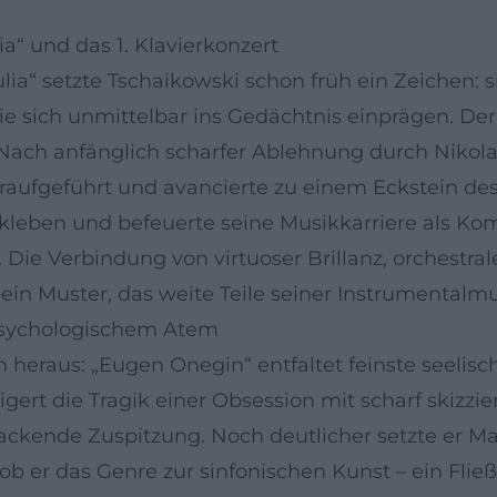
“ und das 1. Klavierkonzert
ia“ setzte Tschaikowski schon früh ein Zeichen: 
die sich unmittelbar ins Gedächtnis einprägen. D
3. Nach anfänglich scharfer Ablehnung durch Nikol
ufgeführt und avancierte zu einem Eckstein des 
ikleben und befeuerte seine Musikkarriere als 
e Verbindung von virtuoser Brillanz, orchestra
ein Muster, das weite Teile seiner Instrumentalmu
 psychologischem Atem
n heraus: „Eugen Onegin“ entfaltet feinste seeli
gert die Tragik einer Obsession mit scharf skizz
ckende Zuspitzung. Noch deutlicher setzte er Ma
b er das Genre zur sinfonischen Kunst – ein Fli