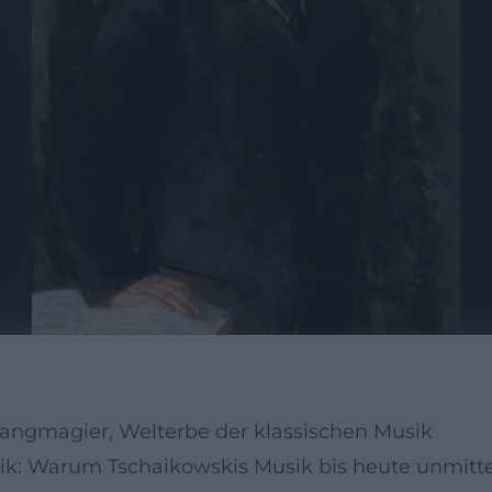
 Klangmagier, Welterbe der klassischen Musik
k: Warum Tschaikowskis Musik bis heute unmittelb