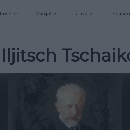
hrichten
Ratgeber
Künstler
Locatio
 Iljitsch Tschai