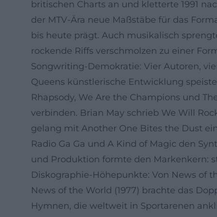
britischen Charts an und kletterte 1991 n
der MTV-Ära neue Maßstäbe für das Format
bis heute prägt. Auch musikalisch spreng
rockende Riffs verschmolzen zu einer Form
Songwriting-Demokratie: Vier Autoren, vi
Queens künstlerische Entwicklung speiste 
Rhapsody, We Are the Champions und The 
verbinden. Brian May schrieb We Will Roc
gelang mit Another One Bites the Dust ei
Radio Ga Ga und A Kind of Magic den Syn
und Produktion formte den Markenkern: stili
Diskographie-Höhepunkte: Von News of t
News of the World (1977) brachte das Dop
Hymnen, die weltweit in Sportarenen ank