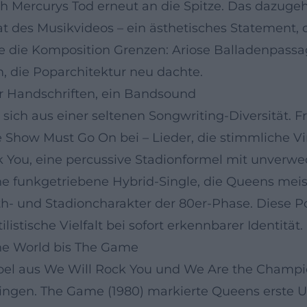
ach Mercurys Tod erneut an die Spitze. Das dazuge
 des Musikvideos – ein ästhetisches Statement, d
te die Komposition Grenzen: Ariose Balladenpass
, die Poparchitektur neu dachte.
er Handschriften, ein Bandsound
sich aus einer seltenen Songwriting-Diversität. F
Show Must Go On bei – Lieder, die stimmliche Vi
k You, eine percussive Stadionformel mit unverw
ne funkgetriebene Hybrid-Single, die Queens meis
th- und Stadioncharakter der 80er-Phase. Diese 
stische Vielfalt bei sofort erkennbarer Identität.
he World bis The Game
pel aus We Will Rock You und We Are the Champio
lingen. The Game (1980) markierte Queens erste