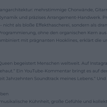
langarchitektur: mehrstimmige Chorwände, Gitar
le Dynamik und präzises Arrangement-Handwerk. P
nicht als bloße Effekthascherei, sondern als dra
Programmierung, ohne den organischen Kern aus 
kombiniert mit prägnanten Hooklines, erklärt die 
 Queen begeistert Menschen weltweit. Auf Instag
haut.“ Ein YouTube-Kommentar bringt es auf den
Seit Jahrzehnten Soundtrack meines Lebens.“ Und a
eben
musikalische Kühnheit, große Gefühle und kollekt