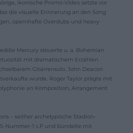
hörige, ikonische Promo-Video setzte vor
as die visuelle Erinnerung an den Song
agen, opernhafte Overdubs und heavy-
reddie Mercury steuerte u. a. Bohemian
rtuosität mit dramatischem Erzählen
echselbarem Gitarrensolo. John Deacon
tverkaufte wurde. Roger Taylor prägte mit
Polyphonie an Komposition, Arrangement
ns – seither archetypische Stadion-
 US-Nummer-1-LP und bündelte mit