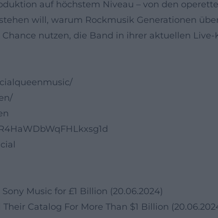
duktion auf höchstem Niveau – von den operetten
erstehen will, warum Rockmusik Generationen übe
e Chance nutzen, die Band in ihrer aktuellen Live-
icialqueenmusic/
en/
en
/1dfeR4HaWDbWqFHLkxsg1d
cial
Sony Music for £1 Billion (20.06.2024)
Their Catalog For More Than $1 Billion (20.06.202