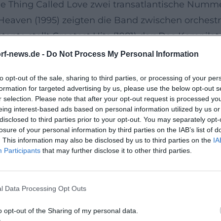
le Thing Called Love zwei transatlantische Numme
Heaven (1995) zeigten die Band zwischen orchestr
ante stellt Greatest Hits (1981) dar: Das Kompila
örergenerationen und ein Eckpfeiler der Queen-Di
rf-news.de -
Do Not Process My Personal Information
85 und über 700 Konzerte
to opt-out of the sale, sharing to third parties, or processing of your per
t, Operngeste und Publikumsnähe. Der 21-minüti
formation for targeted advertising by us, please use the below opt-out s
ls „bestes Rock-Konzert-Set“ – ein Lehrstück in Dy
r selection. Please note that after your opt-out request is processed y
eing interest-based ads based on personal information utilized by us or
ion-Produktionen erspielte sich die Band über Ja
disclosed to third parties prior to your opt-out. You may separately opt-
rere hundert bis weit über 700 Live-Auftritte aus
losure of your personal information by third parties on the IAB’s list of
. This information may also be disclosed by us to third parties on the
IA
rovisatorischen Momenten und theatralischem Ti
Participants
that may further disclose it to other third parties.
luss: Von der Chart-Dominanz zum Meme der Masse
gskultur und Sporttraditionen verankert: Das Stam
l Data Processing Opt Outs
ions sind omnipräsent in Stadien, Werbekampag
ng-Zeitalter zum meistgestreamten Song des 20.
o opt-out of the Sharing of my personal data.