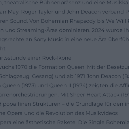
, theatralische Bühnenpräsenz und eine Musikkar
rian May, Roger Taylor und John Deacon verband 
ren Sound. Von Bohemian Rhapsody bis We Will 
en und Streaming-Äras dominieren. 2024 wurde i
srechte an Sony Music in eine neue Ära überführt
ht.
urtsstunde einer Rock-Ikone
uchs 1970 die Formation Queen. Mit der Besetzun
(Schlagzeug, Gesang) und ab 1971 John Deacon (Bas
ueen (1973) und Queen II (1974) zeigten die Affi
renorchestrierungen. Mit Sheer Heart Attack (197
 popaffinen Strukturen – die Grundlage für den i
he Opera und die Revolution des Musikvideos
Opera eine ästhetische Rakete: Die Single Bohem