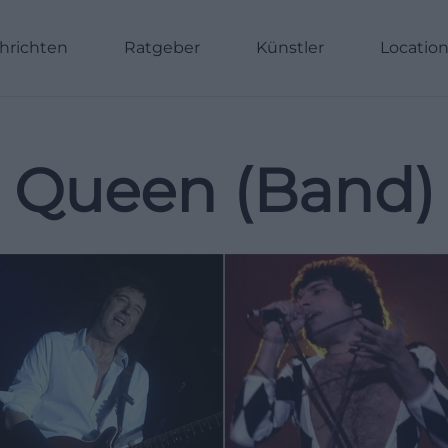
hrichten
Ratgeber
Künstler
Locatio
Queen (Band)