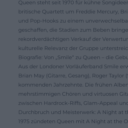
Queen steht seit 1970 für kühne Songideen
britische Quartett um Freddie Mercury, B
und Pop-Hooks zu einem unverwechselba
geschaffen, die Stadien zum Beben bring
rekordverdächtigen Verkauf der Verwertung
kulturelle Relevanz der Gruppe unterstreic
Biografie: Von „Smile“ zu Queen – die Geb
Aus der Londoner Vorläuferband Smile erw
Brian May (Gitarre, Gesang), Roger Taylor 
kommenden Jahrzehnte. Die frühen Alben Q
mehrstimmigen Chören und virtuosen Gitar
zwischen Hardrock-Riffs, Glam-Appeal und
Durchbruch und Meisterwerk: A Night at t
1975 zündeten Queen mit A Night at the 