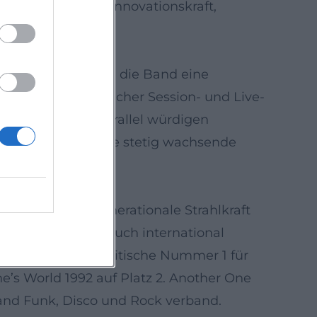
d regelmäßig für Innovationskraft,
hmelzen.
ung. 2024 kündigte die Band eine
ixe und umfangreicher Session- und Live-
fahrbar macht. Parallel würdigen
 dies trifft auf eine stetig wachsende
, der die transgenerationale Strahlkraft
elisteten Alben; auch international
eichte 1975 die britische Nummer 1 für
e’s World 1992 auf Platz 2. Another One
 Band Funk, Disco und Rock verband.