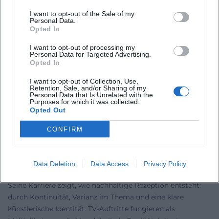
Perspektive verschränkt Populäres (Weihnachten, Ehe,
I want to opt-out of the Sale of my
Dating) mit Zeitdiagnose (Selbstoptimierung,
Personal Data.
Opted In
Rollenverhandlungen, Dauerstress) – ein Spannungsfeld, in
dem sich Publikumserfahrung und Bühnenkunst produktiv
I want to opt-out of processing my
Personal Data for Targeted Advertising.
reiben.
Opted In
Der besondere Reiz liegt in der Balance: Scharf in der
Beobachtung, aber nicht zynisch. Schlagfertig, aber nicht
I want to opt-out of Collection, Use,
Retention, Sale, and/or Sharing of my
herablassend. So entsteht ein Vertrauensraum, in dem
Personal Data that Is Unrelated with the
Purposes for which it was collected.
Lachen Erkenntnis generiert – das klassische Versprechen
Opted Out
der Kleinkunst, eingelöst in zeitgemäßer, stand-up-
orientierter Form.
CONFIRM
Kulturelle Einordnung: Ein Solitär der deutschen Kleinkunst
Stephan Bauer verbindet die Kabarett-Tradition –
Sprachwitz, Gesellschaftsanalyse, politfreie Zonen mit
Data Deletion
Data Access
Privacy Policy
lebensnaher Relevanz – mit moderner Stand-up-Ökonomie.
Seine Karriere zeigt, wie nachhaltige Rezeption entsteht:
durch Kontinuität, Varianz im Thema und eine klare
künstlerische Identität. TV-Auftritte fungieren als