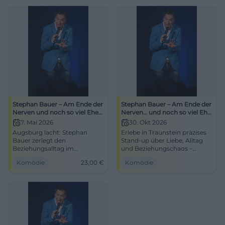
Stephan Bauer – Am Ende der
Stephan Bauer – Am Ende der
Nerven und noch so viel Ehe
Nerven… und noch so viel Ehe
übrig
übrig
7. Mai 2026
30. Okt 2026
Augsburg lacht: Stephan
Erlebe in Traunstein präzises
Bauer zerlegt den
Stand-up über Liebe, Alltag
Beziehungsalltag im
und Beziehungschaos –
Parktheater. 07.05.2026, 20:00
witzig, ehrlich, tempo­reich.
Komödie
23,00
€
Komödie
Uhr, Tickets ab 23 € zzgl. Geb.
Stephan Bauer liefert Kabarett
Zwei Stunden Pointen-Power
mit Timing,
– hingehen, mitlachen,
Publikumsreaktion garantiert.
leichter heimgehen.
#ComedyAugsburg