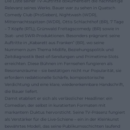
Die Liste seiner TV-Auftritte dokumentiert die nachhaltige
Relevanz seines Werks. Bauer war zu sehen in Quatsch
Comedy Club (ProSieben), Nightwash (WDR),
Mitternachtsspitzen (WDR), Ottis Schlachthof (BR), 7 Tage
– 7 Köpfe (RTL), Grünwald Freitagscomedy (BR) sowie in
3sat- und SWR-Produktionen. Besonders prägnant: seine
Auftritte in „Kabarett aus Franken“ (BR), wo seine
Nummern zum Thema Midlife, Beziehungspolitik und
Zeitdiagnostik Best-of-Sendungen und Primetime-Slots
erreichten. Diese Bühnen im Fernsehen fungieren als
Resonanzräume – sie bestätigen nicht nur Popularität, sie
erfordern redaktionelle Schärfe, kompositorische
Verdichtung und eine klare, wiedererkennbare Handschrift,
die Bauer liefert.
Damit etabliert er sich als verlässlicher Headliner: ein
Comedian, der selbst in kuratierten Formaten mit
markantem Duktus hervorsticht. Seine TV-Präsenz fungiert
als Verstärker für die Live-Schiene – ein in der Kleinkunst
bewährtes Modell, das seine Publikumsschichten laufend