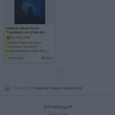
Stephan Bauer live in
Traunstein: Am Ende der
Nerven... und noch so viel Ehe
30. Okt 2026
übrig
Stephan Bauer sorgt in
Traunstein für einen
Kabarettabend voller Ehe-
Wahrheiten, Pointen und
Komödie
28,00
€
Lachsalven. Am 30.10.2026 ab
28 €. #Comedy
1
Kuenstler
Stephan Bauer Kabarettist
Schnellzugriff
Über uns