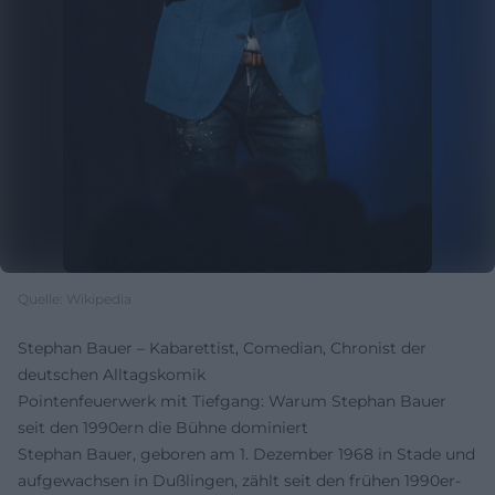
Quelle: Wikipedia
Stephan Bauer – Kabarettist, Comedian, Chronist der
deutschen Alltagskomik
Pointenfeuerwerk mit Tiefgang: Warum Stephan Bauer
seit den 1990ern die Bühne dominiert
Stephan Bauer, geboren am 1. Dezember 1968 in Stade und
aufgewachsen in Dußlingen, zählt seit den frühen 1990er-