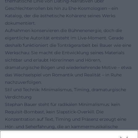
thematische Linie von Dating‑Narrativen über
Geschlechterrollen bis hin zu Ehe-Kosmologien – ein
Katalog, der die ästhetische Kohärenz seines Werks
dokumentiert.
Aufnahmen konservieren die Bühnenenergie, doch die
eigentliche Autorität entsteht im Live-Moment. Gerade
deshalb funktioniert die Tonträgerarbeit bei Bauer wie eine
Werkschau: Sie macht die Entwicklung seines Materials
sichtbar und erlaubt Hörerinnen und Hörern,
dramaturgische Bögen und wiederkehrende Motive – etwa
das Wechselspiel von Romantik und Realität – in Ruhe
nachzuverfolgen.
Stil und Technik: Minimalismus, Timing, dramaturgische
Verdichtung
Stephan Bauer steht für radikalen Minimalismus: kein
Requisit-Bombast, kein Slapstick-Overkill. Die
Konzentration auf Text, Timing und Präsenz erzeugt eine
Hör- und Seherfahrung, die an kammermusikalische
Präzision erinnert. Seine Kompositionen arbeiten mit