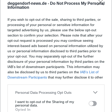
Leitmotiven, Reprisen, überraschenden Bridges und klug
deggendorf-news.de -
Do Not Process My Personal
Information
gesetzten Pausen, die den Lacher veredeln. Inhaltlich
verbindet er Satire mit Empathie, Beziehungsrealismus
If you wish to opt-out of the sale, sharing to third parties, or
mit poetischer Selbstironie – eine Gratwanderung, die
processing of your personal or sensitive information for
Vertrauen schafft.
targeted advertising by us, please use the below opt-out
Dieses Design fördert Wiedererkennbarkeit: Ein Bauer-Set
section to confirm your selection. Please note that after your
klingt wie Bauer – von der Wortwahl bis zum
opt-out request is processed you may continue seeing
dramaturgischen Crescendo. Das zahlt auf die
interest-based ads based on personal information utilized by
Brandbildung ein und erklärt, warum sein Material
us or personal information disclosed to third parties prior to
your opt-out. You may separately opt-out of the further
crossmedial funktioniert: im Fernsehen, auf Tonträgern, in
disclosure of your personal information by third parties on the
Kurzausschnitten und als abendfüllendes Live-Solo.
IAB’s list of downstream participants. This information may
Themenlandschaft: Beziehungspolitik, Rollenbilder,
also be disclosed by us to third parties on the
IAB’s List of
Alltagssoziologie
Downstream Participants
that may further disclose it to other
Inhaltlich kreisen die Programme um die Mikro-Soziologie
third parties.
des Miteinanders. Bauer analysiert Machtspiele,
Personal Data Processing Opt Outs
Erwartungshaltungen, Komfortzonen und Konflikte in
Paarbeziehungen. Er betrachtet den Jugend- und
I want to opt-out of the Sharing of my
Fitnesskult, beleuchtet Konsumrituale und testet die
personal data.
Opted In
Belastbarkeit kollektiver Feiertagsmythen. Diese