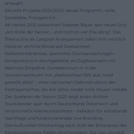
erneuert.
Aktuelle Projekte 2024/2025: Neues Programm, volle
Spielpläne, Preisgekrönt
Ab Herbst 2025 präsentiert Stephan Bauer sein neues Solo
„Am Ende der Nerven… und noch so viel Ehe übrig“. Das
Thema Ehe als Langzeit-Arrangement liefert ihm reichlich
Material: ehrliche Blicke auf Zweisamkeit,
Rollenverständnisse, überhöhte Glückserwartungen –
kompositorisch durchgetaktet als Gagfeuerwerk mit
Restnote Empathie. Daneben tourt er in der
Vorweihnachtszeit mit „Weihnachten fällt aus! Josef
gesteht alles!“ – einer satirischen Dekonstruktion des
Festtagsmythos, die alle Jahre wieder volle Häuser meldet.
Der Spielplan der Saison 2025 zeigt einen dichten
Tourkalender quer durch Deutschland, Österreich und
renommierte Kleinkunstbühnen – Indikator für anhaltende
Nachfrage und funktionierendes Live-Branding.
Den kulturellen Ritterschlag setzt 2025 der Ehrenpreis des
Kleinkunstpreises Baden‑Württemberg. Die Jury würdigt