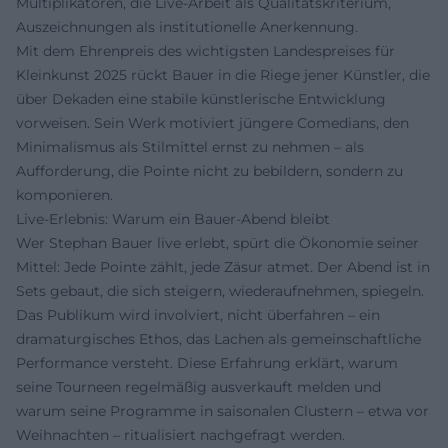
Multiplikatoren, die Live-Arbeit als Qualitätskriterium,
Auszeichnungen als institutionelle Anerkennung.
Mit dem Ehrenpreis des wichtigsten Landespreises für
Kleinkunst 2025 rückt Bauer in die Riege jener Künstler, die
über Dekaden eine stabile künstlerische Entwicklung
vorweisen. Sein Werk motiviert jüngere Comedians, den
Minimalismus als Stilmittel ernst zu nehmen – als
Aufforderung, die Pointe nicht zu bebildern, sondern zu
komponieren.
Live‑Erlebnis: Warum ein Bauer-Abend bleibt
Wer Stephan Bauer live erlebt, spürt die Ökonomie seiner
Mittel: Jede Pointe zählt, jede Zäsur atmet. Der Abend ist in
Sets gebaut, die sich steigern, wiederaufnehmen, spiegeln.
Das Publikum wird involviert, nicht überfahren – ein
dramaturgisches Ethos, das Lachen als gemeinschaftliche
Performance versteht. Diese Erfahrung erklärt, warum
seine Tourneen regelmäßig ausverkauft melden und
warum seine Programme in saisonalen Clustern – etwa vor
Weihnachten – ritualisiert nachgefragt werden.