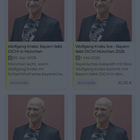
Wolfgang Krebs: Bayern liebt
Wolfgang Krebs live - Bayern
DICH! in München
liebt DICH! München 2026
30. Apr 2026
1. Mai 2026
München lacht, wenn
Bayerisches Kabarett mit Biss:
Wolfgang Krebs im
Wolfgang Krebs kommt mit
Schlachthof seine bayerischen
Bayern liebt DICH! in den
Figuren loslässt. Satire, Timing
Schlachthof München. Einlass
Komödie
Komödie
30,30
€
und Stammtisch-Pointe am
18:00 Uhr, Beginn 20:00 Uhr.
30.04.2026. #Kabarett
Jetzt lachen! #Kabarett