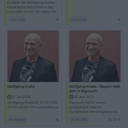
Erleben Sie Wolfgang Krebs'
bayerische Satire live in der
Comödie Fürth. Ein Muss für
Humorliebhaber!
Komödie
€
Komödie
€
Wolfgang Krebs
Wolfgang Krebs – Bayern liebt
dich in Bayreuth
21. Jul 2026
25. Apr 2027
Wolfgang KrebsDi. 21.07.2026
Bayreuth lacht, wenn
20:00-23:00 UhrLustspielhaus
Wolfgang Krebs im
Europasaal seine bayerische
Satire zündet. 25.04.2027, ab
Komödie
€
Komödie
33,00
€
33 €. Jetzt Tickets sichern!
#Comedy