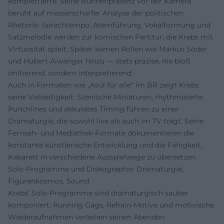
komplettierte. Seine Bühnenpräsenz vor der Kamera
beruht auf messerscharfer Analyse der politischen
Rhetorik: Sprechtempo, Atemführung, Vokalformung und
Satzmelodie werden zur komischen Partitur, die Krebs mit
Virtuosität spielt. Später kamen Rollen wie Markus Söder
und Hubert Aiwanger hinzu — stets präzise, nie bloß
imitierend, sondern interpretierend.
Auch in Formaten wie „Asül für alle“ im BR zeigt Krebs
seine Vielseitigkeit. Szenische Miniaturen, rhythmisierte
Punchlines und akkurates Timing führen zu einer
Dramaturgie, die sowohl live als auch im TV trägt. Seine
Fernseh- und Mediathek-Formate dokumentieren die
konstante künstlerische Entwicklung und die Fähigkeit,
Kabarett in verschiedene Ausspielwege zu übersetzen.
Solo-Programme und Diskographie: Dramaturgie,
Figurenkosmos, Sound
Krebs’ Solo-Programme sind dramaturgisch sauber
komponiert: Running Gags, Refrain-Motive und motivische
Wiederaufnahmen verleihen seinen Abenden