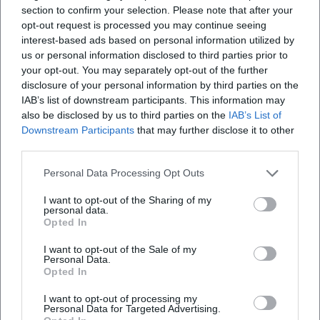
section to confirm your selection. Please note that after your
Tourtermine
opt-out request is processed you may continue seeing
Mit „Bayern liebt DICH!“ bringt Krebs eine satirische Vision
interest-based ads based on personal information utilized by
auf die Bühne: Die bayerische Heimat gründet ihr eigenes
us or personal information disclosed to third parties prior to
soziales Netzwerk — ein Erzählimpuls, der Medienkritik,
your opt-out. You may separately opt-out of the further
Polit-Folklore und Heimatpersiflage verbindet. Inhaltlich ist
disclosure of your personal information by third parties on the
das Programm eng am Zeitgeist und verhandelt
IAB’s list of downstream participants. This information may
also be disclosed by us to third parties on the
IAB’s List of
Medienmacht, digitale Folklore und politische
Downstream Participants
that may further disclose it to other
Inszenierung. Bereits zuvor variierte „Bavaria first!“ das
third parties.
Motiv einer souveränen „Republik Bayern“ als komische
Versuchsanordnung und lieferte pointierte State-of-the-
Personal Data Processing Opt Outs
Art-Satire.
I want to opt-out of the Sharing of my
Die laufenden Auftritte 2026 dokumentieren
personal data.
ungebrochene Nachfrage: Ausverkaufte Häuser,
Opted In
Nachholtermine und TV-bedingte Terminverschiebungen
I want to opt-out of the Sale of my
sind Ausdruck einer lebendigen Tourpraxis. Die
Personal Data.
Produktionspartner aus dem Live- und Ticketing-Bereich
Opted In
zeigen, wie professionell das Umfeld organisiert ist — vom
I want to opt-out of processing my
Vorverkauf bis zur TV-Aufzeichnung.
Personal Data for Targeted Advertising.