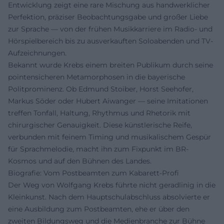
Entwicklung zeigt eine rare Mischung aus handwerklicher
Perfektion, präziser Beobachtungsgabe und großer Liebe
zur Sprache — von der frühen Musikkarriere im Radio- und
Hörspielbereich bis zu ausverkauften Soloabenden und TV-
Aufzeichnungen.
Bekannt wurde Krebs einem breiten Publikum durch seine
pointensicheren Metamorphosen in die bayerische
Politprominenz. Ob Edmund Stoiber, Horst Seehofer,
Markus Söder oder Hubert Aiwanger — seine Imitationen
treffen Tonfall, Haltung, Rhythmus und Rhetorik mit
chirurgischer Genauigkeit. Diese künstlerische Reife,
verbunden mit feinem Timing und musikalischem Gespür
für Sprachmelodie, macht ihn zum Fixpunkt im BR-
Kosmos und auf den Bühnen des Landes.
Biografie: Vom Postbeamten zum Kabarett-Profi
Der Weg von Wolfgang Krebs führte nicht geradlinig in die
Kleinkunst. Nach dem Hauptschulabschluss absolvierte er
eine Ausbildung zum Postbeamten, ehe er über den
zweiten Bildungsweg und die Medienbranche zur Bühne