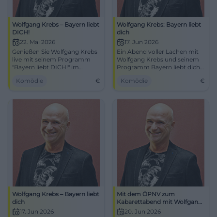
Wolfgang Krebs – Bayern liebt
Wolfgang Krebs: Bayern liebt
DICH!
dich
22. Mai 2026
17. Jun 2026
Genießen Sie Wolfgang Krebs
Ein Abend voller Lachen mit
live mit seinem Programm
Wolfgang Krebs und seinem
"Bayern liebt DICH!" im
Programm Bayern liebt dich
Stadttheater Aschaffenburg.
in der Comödie Fürth. Am 17.
Komödie
€
Komödie
€
Ein Abend voller Humor und
Juni 2026. Jetzt Tickets
bayerischer Charme.
sichern!
Wolfgang Krebs – Bayern liebt
Mit dem ÖPNV zum
dich
Kabarettabend mit Wolfgang
Krebs
17. Jun 2026
20. Jun 2026