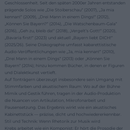
Geschlossenheit. Seit den späten 2000er Jahren entstanden
prägende Solos wie „Die Stoiberschau“ (2007), „Ja mia
kennan!“ (2009), „Drei Mann in einem Dings!“ (2012),
„Können Sie Bayern?“ (2014), „Die Watschenbaum-Gala“
(2016), „Geh zu, bleib da!“ (2018), „Vergelt’s Gott!“ (2020),
„Bavaria first!“ (2023) und aktuell „Bayern liebt DICH!“
(2025/26). Seine Diskographie umfasst kabarettistische
Audio-Veröffentlichungen wie „Ja, mia kennan!“ (2010),
„Drei Mann in einem Dings“ (2013) oder „Können Sie
Bayern“ (2014); hinzu kommen Bücher, in denen er Figuren
und Dialektkunst vertieft.
Auf Tonträgern überzeugt insbesondere sein Umgang mit
Stimmfarben und akustischem Raum: Wo auf der Bühne
Mimik und Gestik führen, tragen in der Audio-Produktion
die Nuancen von Artikulation, Mikrofonarbeit und
Pausensetzung. Das Ergebnis wirkt wie ein akustisches
Kabinettstück — präzise, dicht und hochwiedererkennbar.
Stil und Technik: Wenn Rhetorik zur Musik wird
Krebs arbeitet wie ein Komponist: Er hört die Prosodie der