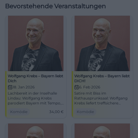
Bevorstehende Veranstaltungen
Wolfgang Krebs – Bayern liebt
Wolfgang Krebs – Bayern liebt
Dich
DICH!
18. Jan 2026
6. Feb 2026
Lachbereit in der Inselhalle
Satire mit Biss im
Lindau: Wolfgang Krebs
Rathausprunksaal: Wolfgang
parodiert Bayern mit Tempo,
Krebs liefert treffsichere
Timing und vielen Figuren.
Parodien und feines Timing.
Komödie
34,00
€
Komödie
18.01.2026, 18 Uhr, 34 €.
Freitag, 06.02.2026, 20:00
Barrierefrei, Parkhaus P4.
Uhr. Lachen, Staunen,
Beste Satire, jetzt Tickets
mitreden – live erleben.
sichern! #BayernLiebtDich
#LandshutLacht