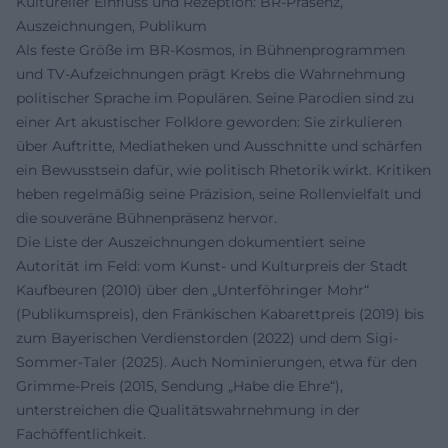
Kultureller Einfluss und Rezeption: BR-Präsenz,
Auszeichnungen, Publikum
Als feste Größe im BR-Kosmos, in Bühnenprogrammen
und TV-Aufzeichnungen prägt Krebs die Wahrnehmung
politischer Sprache im Populären. Seine Parodien sind zu
einer Art akustischer Folklore geworden: Sie zirkulieren
über Auftritte, Mediatheken und Ausschnitte und schärfen
ein Bewusstsein dafür, wie politisch Rhetorik wirkt. Kritiken
heben regelmäßig seine Präzision, seine Rollenvielfalt und
die souveräne Bühnenpräsenz hervor.
Die Liste der Auszeichnungen dokumentiert seine
Autorität im Feld: vom Kunst- und Kulturpreis der Stadt
Kaufbeuren (2010) über den „Unterföhringer Mohr“
(Publikumspreis), den Fränkischen Kabarettpreis (2019) bis
zum Bayerischen Verdienstorden (2022) und dem Sigi-
Sommer-Taler (2025). Auch Nominierungen, etwa für den
Grimme-Preis (2015, Sendung „Habe die Ehre“),
unterstreichen die Qualitätswahrnehmung in der
Fachöffentlichkeit.