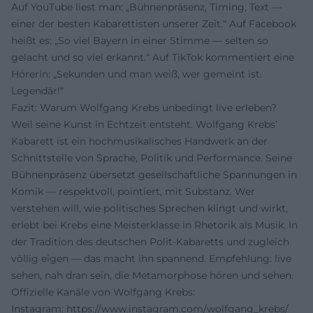
Auf YouTube liest man: „Bühnenpräsenz, Timing, Text —
einer der besten Kabarettisten unserer Zeit.“ Auf Facebook
heißt es: „So viel Bayern in einer Stimme — selten so
gelacht und so viel erkannt.“ Auf TikTok kommentiert eine
Hörerin: „Sekunden und man weiß, wer gemeint ist.
Legendär!“
Fazit: Warum Wolfgang Krebs unbedingt live erleben?
Weil seine Kunst in Echtzeit entsteht. Wolfgang Krebs’
Kabarett ist ein hochmusikalisches Handwerk an der
Schnittstelle von Sprache, Politik und Performance. Seine
Bühnenpräsenz übersetzt gesellschaftliche Spannungen in
Komik — respektvoll, pointiert, mit Substanz. Wer
verstehen will, wie politisches Sprechen klingt und wirkt,
erlebt bei Krebs eine Meisterklasse in Rhetorik als Musik. In
der Tradition des deutschen Polit-Kabaretts und zugleich
völlig eigen — das macht ihn spannend. Empfehlung: live
sehen, nah dran sein, die Metamorphose hören und sehen.
Offizielle Kanäle von Wolfgang Krebs:
Instagram:
https://www.instagram.com/wolfgang_krebs/