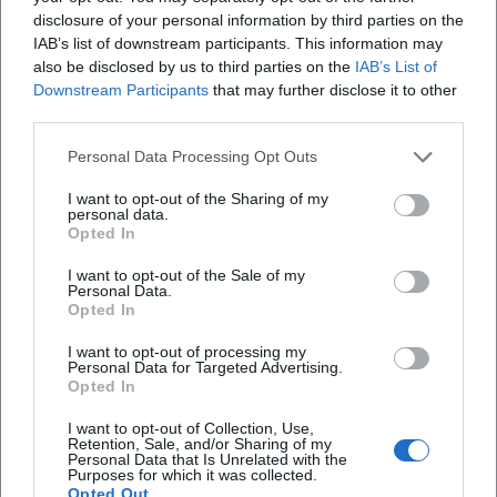
disclosure of your personal information by third parties on the
geführte Formate sicherstellt. Gruppen mit 15 bis
was kostet der Besuch?
IAB’s list of downstream participants. This information may
50 Personen können einen Wunschtermin
also be disclosed by us to third parties on the
IAB’s List of
anfragen. Dadurch eignet sich das Museum für
Welche Highlights gibt es in der Ausstellung?
Downstream Participants
that may further disclose it to other
third parties.
Schulklassen, Vereine, Firmen und Reisegruppen,
die eine technisch fundierte, aber gut verständliche
Wo befindet sich das Museum und wie reise ich
Personal Data Processing Opt Outs
an?
Einführung wünschen. Wichtig für Individualgäste:
I want to opt-out of the Sharing of my
Wer alleine oder zu zweit reist, kann sich
personal data.
Opted In
Hat das Museum etwas mit dem Maler Gerhard
bestehenden Gruppen an bereits festgelegten
Neumann zu tun?
Terminen anschließen, sofern Plätze frei sind. Die
I want to opt-out of the Sale of my
Personal Data.
Abstimmung erfolgt unkompliziert per
Opted In
Anfrageformular, telefonisch oder per E‑Mail. Der
I want to opt-out of processing my
Bewertungen
Vorteil des geführten Formats liegt in der hohen
Personal Data for Targeted Advertising.
Opted In
Informationsdichte und der Möglichkeit, Exponate
aus nächster Nähe zu erleben: Statt allein vor
I want to opt-out of Collection, Use,
Retention, Sale, and/or Sharing of my
Ralph
RA
Beschilderungen zu stehen, bekommen
Personal Data that Is Unrelated with the
1. November 2023
Purposes for which it was collected.
Besuchende eine narrative Führung, die die
Opted Out