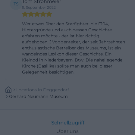
Tom Strohmeier
TS
Funktionsweise des Nachbrenners, die Bedeutung
9. September 2022
verstellbarer Statorschaufeln in Kompressoren oder
die Entwicklung aerodynamischer Konzepte von
Wer etwas über den Starfighter, die F104,
Hintergründe und auch dessen Geschichte
der MiG‑21 bis zu frühen Low‑Observable‑Studien.
erfahren möchte - der ist hier richtig
Der Guide richtet die Gewichtung der Erklärungen
aufgehoben. J.Voggenreiter, der seit Jahrzehnten
enthusiastische Betreiber des Museums, ist ein
so aus, dass sowohl Neugierige als auch
wandelndes Lexikon dieser Geschichte. Ein
Branchenkenner auf ihre Kosten kommen.
Kleinod in Niederbayern. Btw. Die naheliegende
Praktisch: Da es sich um einen geführten Besuch
Kirche (Basilika) sollte man auch bei dieser
Gelegenheit besichtigen.
handelt, sind lange Wartezeiten an einer Kasse
ausgeschlossen; auch der Ablauf ist klar strukturiert
Locations
In
Deggendorf
– Einführung, thematische Stationen, Fragen. Wer
Gerhard Neumann Museum
Fotos aus dem Museum sehen möchte, findet
Eindrücke auf der offiziellen Website in einer
eigenen Bildrubrik; für die Teilnahme an einer
Schnellzugriff
Führung genügt die vorherige Abstimmung. Aus
Über uns
organisatorischen Gründen ist es ratsam, bei