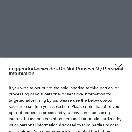
Neumann Museum keine klassischen
Öffnungszeiten mit freiem Eintritt, sondern öffnet
seine Hallen ausschließlich für geführte Besuche.
Dadurch wird die Sammlung nicht als stille
Ausstellung, sondern als lebendige Lernumgebung
erlebt. Der geführte Besuch dauert in der Regel
etwa 1,5 Stunden. In dieser Zeit erklärt der Guide
technische Zusammenhänge an anschaulichen
deggendorf-news.de -
Do Not Process My Personal
Schnittmodellen und Originalteilen, gibt Einblick in
Information
die Geschichte der Luftfahrt von den Anfängen bis
If you wish to opt-out of the sale, sharing to third parties, or
Häufig gestellte Fragen
zur Hochgeschwindigkeitsära und beantwortet
processing of your personal or sensitive information for
Fragen aus der Gruppe. Der Preis beträgt 8 € pro
targeted advertising by us, please use the below opt-out
Person und wird beim Eintritt beglichen, die
section to confirm your selection. Please note that after your
Wie sind die Öffnungszeiten des Gerhard
opt-out request is processed you may continue seeing
Führung findet montags bis samstags statt.
Neumann Museums?
interest-based ads based on personal information utilized by
Sonntags ist das Museum geschlossen, was die
us or personal information disclosed to third parties prior to
Planbarkeit erleichtert und die Konzentration auf
your opt-out. You may separately opt-out of the further
Wie buche ich Tickets bzw. eine Führung und