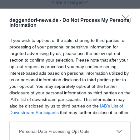
Mehr anzeigen
Westen des städtischen Entwicklungsraums, mit
Nähe zu Wohnbebauung, Sanierungsgebiet,
deggendorf-news.de -
Do Not Process My Personal
Bevorstehende Veranstaltungen
Busanbindung und der historischen Einordnung in
Information
Schaching. ([deggendorf.de]
If you wish to opt-out of the sale, sharing to third parties, or
(https://www.deggendorf.de/media/Linie-
processing of your personal or sensitive information for
2_01.09.2024.pdf))
Keine Veranstaltungen gefunden
targeted advertising by us, please use the below opt-out
Was ist Hirzau in Deggendorf genau?
section to confirm your selection. Please note that after your
opt-out request is processed you may continue seeing
Hirzau ist in Deggendorf vor allem als Straße und
interest-based ads based on personal information utilized by
Haltestellenname präsent. Die Stadtbuslinie 2 führt
us or personal information disclosed to third parties prior to
eine Haltestelle „Deggendorf, Hirzau“ auf, und in
your opt-out. You may separately opt-out of the further
disclosure of your personal information by third parties on the
den städtischen Baugenehmigungen wird von
IAB’s list of downstream participants. This information may
„Straße Hirzau“ gesprochen. Das ist ein wichtiger
also be disclosed by us to third parties on the
IAB’s List of
Hinweis für alle, die Hirzau nicht als
Downstream Participants
that may further disclose it to other
third parties.
Sehenswürdigkeit oder Veranstaltungsort, sondern
als konkrete Adresse verstehen möchten. Die
Personal Data Processing Opt Outs
Straße liegt im Stadtteil Schaching, einem Bereich,