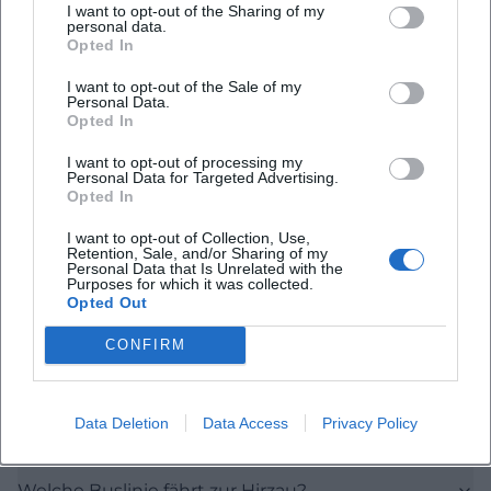
I want to opt-out of the Sharing of my
der für Deggendorf städtebaulich und historisch
personal data.
Opted In
besonders bedeutend ist. Schaching war lange
eine eigenständige Gemeinde und ist seit der
I want to opt-out of the Sale of my
Personal Data.
Eingemeindung am 1. April 1935 mit Deggendorf
Opted In
verwachsen. Damit steht Hirzau nicht isoliert,
I want to opt-out of processing my
sondern in einem Quartier, das den Übergang
Personal Data for Targeted Advertising.
Opted In
zwischen gewachsenen Wohnlagen,
I want to opt-out of Collection, Use,
infrastrukturellen Verbindungen und städtischer
Retention, Sale, and/or Sharing of my
Personal Data that Is Unrelated with the
Weiterentwicklung sichtbar macht.
Purposes for which it was collected.
([deggendorf.de]
Opted Out
Häufig gestellte Fragen
(https://www.deggendorf.de/media/Linie-
CONFIRM
2_01.09.2024.pdf))
Die Einordnung wird noch klarer, wenn man die
Ist Hirzau in Deggendorf eine Straße oder ein
offizielle Stadtgeschichte von Schaching
Data Deletion
Data Access
Privacy Policy
Ortsteil?
betrachtet. Die Stadt beschreibt Schaching als alte
Siedlung mit 32 Ortsteilen, zu denen auch Hirzau
Welche Buslinie fährt zur Hirzau?