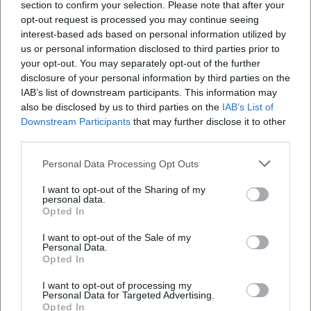
section to confirm your selection. Please note that after your
Präsentation umzusetzen.
opt-out request is processed you may continue seeing
Kultur in ländlichen Räumen: Was
interest-based ads based on personal information utilized by
us or personal information disclosed to third parties prior to
Deggendorf stärken wird
your opt-out. You may separately opt-out of the further
Die kommenden Vorhaben orientieren sich
disclosure of your personal information by third parties on the
IAB’s list of downstream participants. This information may
an bewährten Handlungsfeldern für ländliche
also be disclosed by us to third parties on the
IAB’s List of
Regionen:
Downstream Participants
that may further disclose it to other
third parties.
Beratung und Begleitung für Initiativen – von
Idee über Förderung bis zur Kommunikation.
Personal Data Processing Opt Outs
Flexible Räume und Infrastruktur – von
I want to opt-out of the Sharing of my
personal data.
Museen und Schulen bis zum öffentlichen
Opted In
Raum und mobilen Angeboten.
I want to opt-out of the Sale of my
Personal Data.
Sichtbarkeit und Wertschätzung – durch
Opted In
öffentliche Präsentationen und lokale
I want to opt-out of processing my
Personal Data for Targeted Advertising.
Berichterstattung.
Opted In