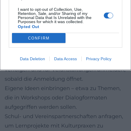
Verstetigung – wiederkehrende Formate, die
I want to opt-out of Collection, Use,
an erfolgreichen Bausteinen anknüpfen.
Retention, Sale, and/or Sharing of my
Personal Data that Is Unrelated with the
Purposes for which it was collected.
Netzwerke – Kooperationen zwischen Kultur,
Opted Out
Bildung, Sozialem und Sport für
CONFIRM
multiperspektivische Zugänge.
Mitmachen und informieren
Data Deletion
Data Access
Privacy Policy
Programmhinweise der lokalen Träger
verfolgen und für Veranstaltungen anmelden,
sobald die Anmeldung öffnet.
Eigene Ideen einbringen – etwa zu Themen,
die in Workshops oder Dialogformaten
aufgegriffen werden sollen.
Schul- und Vereinspartnerschaften anfragen,
um Lernprojekte mit Kulturpraxen zu