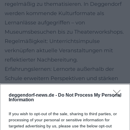
regelmäßig zu thematisieren. In Deggendorf
werden kommende Kulturformate als
Lernanlässe aufgegriffen – von
Museumsbesuchen bis zu Theaterworkshops.
Regelmäßigkeit: Unterrichtsimpulse
verknüpfen aktuelle Veranstaltungen mit
reflektierter Nachbereitung.
Erfahrungslernen: Lernorte außerhalb der
Schule erweitern Perspektiven und stärken
Teilhabe.
deggendorf-news.de -
Do Not Process My Personal
Kooperation: Schulen arbeiten mit
Information
Kultureinrichtungen, Archiven und Initiativen
If you wish to opt-out of the sale, sharing to third parties, or
zusammen, um Projekte vom
processing of your personal or sensitive information for
Rechercheauftrag bis zur öffentlichen
targeted advertising by us, please use the below opt-out