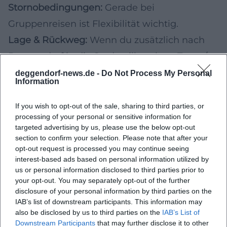
Stornobedingungen:
Gerade bei
Gruppenreisen ist Flexibilität wichtig.
Lage & Rückweg:
Wenn du zusätzlich nach
Deggendorf in die Stadt willst, plane Taxen/
ÖPNV oder eine Unterkunft in fußläufiger
deggendorf-news.de -
Do Not Process My Personal
Information
Entfernung.
Für Paare und Gruppen kann ein
If you wish to opt-out of the sale, sharing to third parties, or
processing of your personal or sensitive information for
Arrangement im Raum Deggendorf
targeted advertising by us, please use the below opt-out
außerdem den Vorteil haben, dass du
section to confirm your selection. Please note that after your
opt-out request is processed you may continue seeing
entspannt ins neue Jahr startest
– ohne
interest-based ads based on personal information utilized by
Heimfahrtstress in der Nacht.
us or personal information disclosed to third parties prior to
your opt-out. You may separately opt-out of the further
Planung für Silvester 2026/27: Tickets, Timing,
disclosure of your personal information by third parties on the
Anreise
IAB’s list of downstream participants. This information may
also be disclosed by us to third parties on the
IAB’s List of
Wenn du dir für Deggendorf eine „runde“
Downstream Participants
that may further disclose it to other