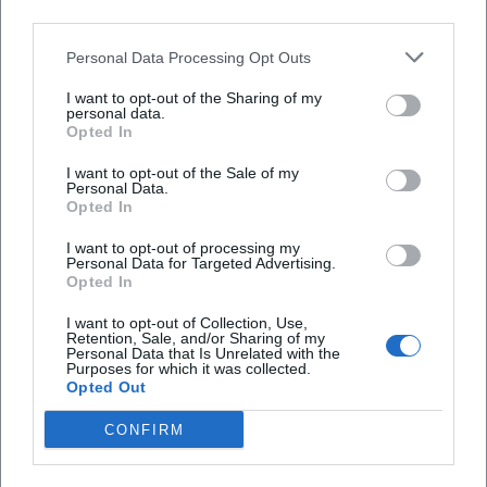
Silvesternacht wünschst, funktioniert diese
third parties.
Reihenfolge in der Praxis oft am besten:
Personal Data Processing Opt Outs
Früh buchen:
Unterkunft/Arrangement zuerst
I want to opt-out of the Sharing of my
personal data.
(falls nötig), danach Tickets.
Opted In
Timing festlegen:
Entscheide, ob du
I want to opt-out of the Sale of my
Mitternacht privat verbringst und später auf
Personal Data.
Opted In
eine Party gehst – oder ob du ein
I want to opt-out of processing my
Komplettprogramm mit Mitternacht vor Ort
Personal Data for Targeted Advertising.
Opted In
willst.
I want to opt-out of Collection, Use,
Rückfahrt planen:
Lege vorher fest, wie du
Retention, Sale, and/or Sharing of my
Personal Data that Is Unrelated with the
sicher heimkommst (Taxi, Abholung,
Purposes for which it was collected.
Opted Out
Übernachtung). Verlass dich nicht darauf,
CONFIRM
spontan eine gute Option zu finden.
Plan B:
Lege eine Alternative fest (z. B.