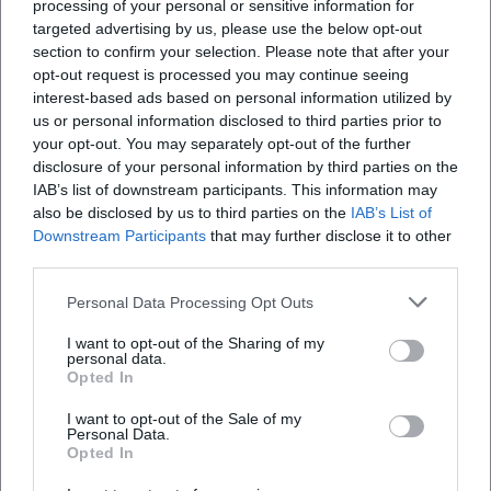
processing of your personal or sensitive information for
targeted advertising by us, please use the below opt-out
section to confirm your selection. Please note that after your
opt-out request is processed you may continue seeing
interest-based ads based on personal information utilized by
us or personal information disclosed to third parties prior to
your opt-out. You may separately opt-out of the further
SUN2MOON – Electronic
SUN2MOON – Electronic
Open Air in der Kulturlichtung
Open Air
disclosure of your personal information by third parties on the
22. Aug 2026
22. Aug 2026
IAB’s list of downstream participants. This information may
Tauchen Sie ein in die Welt der
Besuchen Sie das SUN2MOON
also be disclosed by us to third parties on the
IAB’s List of
elektronischen Musik beim
Festival in Deggendorf.
Downstream Participants
that may further disclose it to other
SUN2MOON Open Air in
Elektronische Musik und
third parties.
Deggendorf. Ein Event mit
Festivalatmosphäre erwarten
Festivals
€
Festivals
€
regionalen Künstlern und
Sie in der Kulturlichtung!
Foodtrucks.
Personal Data Processing Opt Outs
I want to opt-out of the Sharing of my
personal data.
Opted In
I want to opt-out of the Sale of my
Personal Data.
Opted In