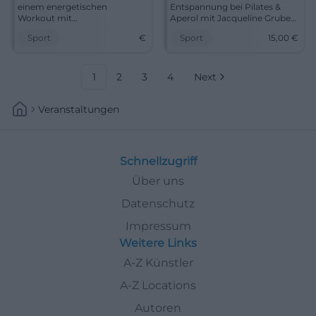
einem energetischen
Entspannung bei Pilates &
Workout mit
Aperol mit Jacqueline Gruber
BAYERWALDCOACH Kevin
im Raum der Stille,
Sport
€
Sport
15,00
€
Kronschnabl im Raum der
Deggendorf.
Stille in Deggendorf teil.
1
2
3
4
Next
Veranstaltungen
Schnellzugriff
Über uns
Datenschutz
Impressum
Weitere Links
A-Z Künstler
A-Z Locations
Autoren