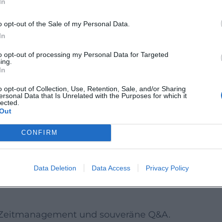
In
chaft verdichten, Demo/Prototyp
n.
o opt-out of the Sale of my Personal Data.
In
achten
to opt-out of processing my Personal Data for Targeted
roblem relevant und klar belegt? Passt die
ing.
In
g?
k, Prototypen oder Pilotierungen, die
o opt-out of Collection, Use, Retention, Sale, and/or Sharing
ersonal Data that Is Unrelated with the Purposes for which it
lected.
Out
len, Lernfähigkeit und Umsetzungsplan
CONFIRM
, Marktpotenzial, Differenzierung, frühe Go-
Data Deletion
Data Access
Privacy Policy
Mehrwert, Messbarkeit der Wirkung und
ne, Zeitmanagement und souveräne Q&A.