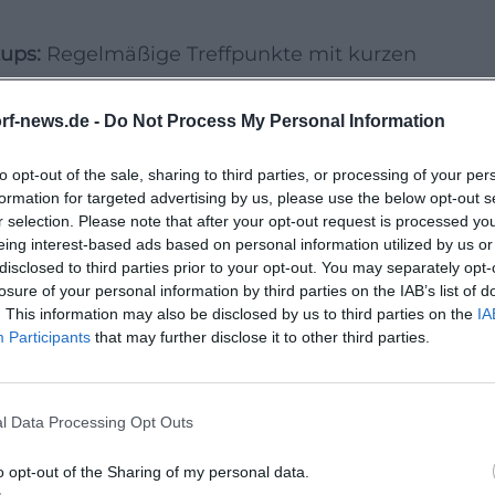
ups:
Regelmäßige Treffpunkte mit kurzen
etworking. Ideal für erste Kontakte und
rf-news.de -
Do Not Process My Personal Information
to opt-out of the sale, sharing to third parties, or processing of your per
pe und Nutzen in 2–3 Sätzen. Optional:
formation for targeted advertising by us, please use the below opt-out s
r selection. Please note that after your opt-out request is processed y
s Model Canvas.
eing interest-based ads based on personal information utilized by us or
te (z. B. Stammtisch), um frühe
disclosed to third parties prior to your opt-out. You may separately opt-
losure of your personal information by third parties on the IAB’s list of
en zu bekommen.
. This information may also be disclosed by us to third parties on the
IA
lides) mit Problem, Lösung, Markt, Team,
Participants
that may further disclose it to other third parties.
al-Impact-Projekte zusätzlich:
 und Messansätze.
l Data Processing Opt Outs
igeschaltet sind, rechtzeitig einreichen.
o opt-out of the Sharing of my personal data.
in.