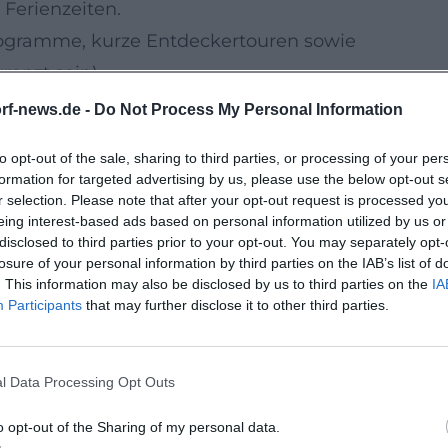
erienzeiten.
gramme, kurze Entdeckertouren sowie
renzt sein).
 Morgen des Ausflugs) den offiziellen
rf-news.de -
Do Not Process My Personal Information
nweise zu Wetter, Treffpunkten, Ausrüstung
to opt-out of the sale, sharing to third parties, or processing of your per
formation for targeted advertising by us, please use the below opt-out s
t, Aktionen und Saisonangebote
r selection. Please note that after your opt-out request is processed y
eing interest-based ads based on personal information utilized by us or
 weitere
Waldwipfelwege
in der Region
disclosed to third parties prior to your opt-out. You may separately opt-
ausflug – häufig mit Zusatzangeboten in
losure of your personal information by third parties on the IAB’s list of
. This information may also be disclosed by us to third parties on the
IA
er kündigen Aktionen, Sonderöffnungen
Participants
that may further disclose it to other third parties.
he Stationen (z. B. Rallyes,
l Data Processing Opt Outs
ungen.
on:
je nach Betriebslage sind spätere
o opt-out of the Sharing of my personal data.