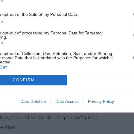
In
Betreiberseite.
nnvoll mit Tierfreigelände, Ausstellungen
o opt-out of the Sale of my Personal Data.
n (Routen und Park-/ÖPNV-Hinweise vorab
In
to opt-out of processing my Personal Data for Targeted
ing.
nnen Bereiche kurzfristig gesperrt werden.
In
 die tagesaktuellen Betreiberinfos.
o opt-out of Collection, Use, Retention, Sale, and/or Sharing
ersonal Data that Is Unrelated with the Purposes for which it
ren & Auen-Erlebnisse
lected.
Out
Sonderfahrten (z. B. Themen- oder
tlicht. Auch regionale
Donaufähren
CONFIRM
it angepassten Fahrzeiten.
Zustiegsstellen und Buchungsregeln
Data Deletion
Data Access
Privacy Policy
Fahrten können begrenzt sein.
rigwasser sind Änderungen möglich;
nweise.