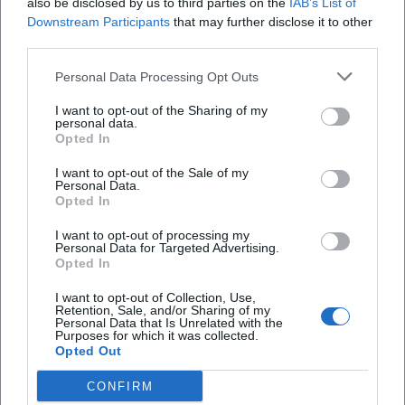
also be disclosed by us to third parties on the
IAB’s List of
Abgrenzung, Uhrzeiten) ist die jeweilige
Downstream Participants
that may further disclose it to other
Kommune zuständig.
third parties.
Als grobe Orientierung gilt: Die
Personal Data Processing Opt Outs
Sonntagsöffnung ist zeitlich begrenzt und
I want to opt-out of the Sharing of my
personal data.
wird lokal festgesetzt. Wenn Sie es genau
Opted In
wissen möchten, sind die jeweiligen
I want to opt-out of the Sale of my
städtischen Bekanntmachungen bzw. die
Personal Data.
Opted In
konkrete Regelung für den Termin
I want to opt-out of processing my
maßgeblich.
Personal Data for Targeted Advertising.
Opted In
Hinweis:
Alle Angaben zu Terminen und
I want to opt-out of Collection, Use,
Öffnungszeiten beziehen sich auf die aktuell
Retention, Sale, and/or Sharing of my
Personal Data that Is Unrelated with the
bekannte Planung und können sich durch
Purposes for which it was collected.
Opted Out
offizielle Festsetzungen oder organisatorische
Änderungen ändern. Maßgeblich sind die
CONFIRM