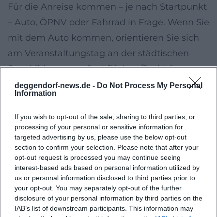
Für die Anreise kommen – je nach Startpunkt
– Auto, ÖPNV oder Fahrrad in Frage. Wenn Sie
mit dem Auto kommen, orientieren Sie sich
am Veranstaltungstag an der städtischen
Beschilderung zu Parkflächen/Parkhäusern
und beachten Sie mögliche temporäre
deggendorf-news.de -
Do Not Process My Personal
Information
Sperrungen rund um Marktbereiche.
Rechtlicher Rahmen in Bayern
If you wish to opt-out of the sale, sharing to third parties, or
processing of your personal or sensitive information for
(Kurzüberblick)
targeted advertising by us, please use the below opt-out
Verkaufsoffene Sonntage sind in Deutschland
section to confirm your selection. Please note that after your
opt-out request is processed you may continue seeing
rechtlich eine Ausnahme und werden in der
interest-based ads based on personal information utilized by
Regel an besondere Anlässe wie Märkte oder
us or personal information disclosed to third parties prior to
your opt-out. You may separately opt-out of the further
Veranstaltungen gebunden. Für die konkrete
disclosure of your personal information by third parties on the
Ausgestaltung (z. B. Anlassbezug, räumliche
IAB’s list of downstream participants. This information may