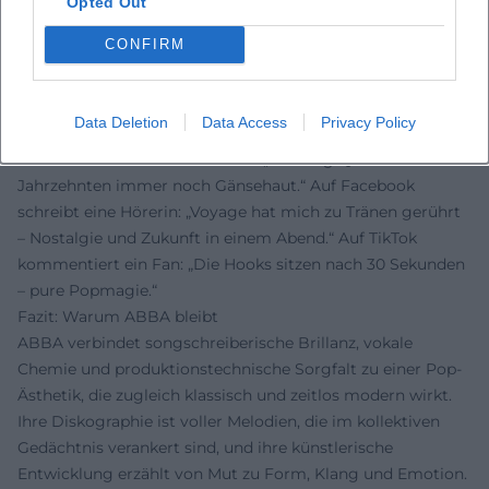
Publikums, Popgeschichte als immersives Erlebnis neu zu
Opted Out
bewohnen.
CONFIRM
Stimmen der Fans
Die Reaktionen der Fans zeigen deutlich: ABBA begeistert
Menschen weltweit. Auf Instagram schwärmt ein Hörer:
Data Deletion
Data Access
Privacy Policy
„Die Harmonien von Agnetha und Frida gehen direkt unter
die Haut.“ Auf YouTube heißt es: „Dancing Queen – nach
Jahrzehnten immer noch Gänsehaut.“ Auf Facebook
schreibt eine Hörerin: „Voyage hat mich zu Tränen gerührt
– Nostalgie und Zukunft in einem Abend.“ Auf TikTok
kommentiert ein Fan: „Die Hooks sitzen nach 30 Sekunden
– pure Popmagie.“
Fazit: Warum ABBA bleibt
ABBA verbindet songschreiberische Brillanz, vokale
Chemie und produktionstechnische Sorgfalt zu einer Pop-
Ästhetik, die zugleich klassisch und zeitlos modern wirkt.
Ihre Diskographie ist voller Melodien, die im kollektiven
Gedächtnis verankert sind, und ihre künstlerische
Entwicklung erzählt von Mut zu Form, Klang und Emotion.