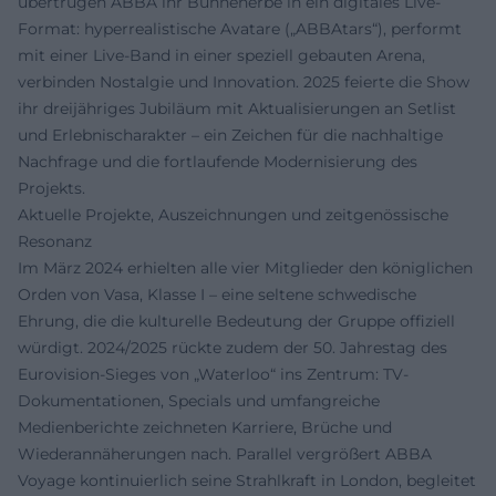
übertrugen ABBA ihr Bühnenerbe in ein digitales Live-
Format: hyperrealistische Avatare („ABBAtars“), performt
mit einer Live-Band in einer speziell gebauten Arena,
verbinden Nostalgie und Innovation. 2025 feierte die Show
ihr dreijähriges Jubiläum mit Aktualisierungen an Setlist
und Erlebnischarakter – ein Zeichen für die nachhaltige
Nachfrage und die fortlaufende Modernisierung des
Projekts.
Aktuelle Projekte, Auszeichnungen und zeitgenössische
Resonanz
Im März 2024 erhielten alle vier Mitglieder den königlichen
Orden von Vasa, Klasse I – eine seltene schwedische
Ehrung, die die kulturelle Bedeutung der Gruppe offiziell
würdigt. 2024/2025 rückte zudem der 50. Jahrestag des
Eurovision-Sieges von „Waterloo“ ins Zentrum: TV-
Dokumentationen, Specials und umfangreiche
Medienberichte zeichneten Karriere, Brüche und
Wiederannäherungen nach. Parallel vergrößert ABBA
Voyage kontinuierlich seine Strahlkraft in London, begleitet