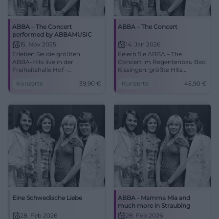
ABBA – The Concert
ABBA – The Concert
performed by ABBAMUSIC
15. Nov 2025
14. Jan 2026
Erleben Sie die größten
Feiern Sie ABBA – The
ABBA-Hits live in der
Concert im Regentenbau Bad
Freiheitshalle Hof –
Kissingen: größte Hits,
authentisch inszeniert,
glitzernde Show, starke
Konzerte
39,90
€
Konzerte
45,90
€
emotional und tanzbar.
Akustik. 14.01.2026, 19:30 Uhr,
Sichern Sie sich jetzt Tickets
ab 45,90 €. Tanzen,
ab 39,90 € für ein
mitsingen, erinnern – jetzt
Konzerterlebnis voller
Tickets sichern.
Nostalgie und Energie.
#BadKissingen
Eine Schwedische Liebe
ABBA - Mamma Mia and
much more in Straubing
28. Feb 2026
28. Feb 2026