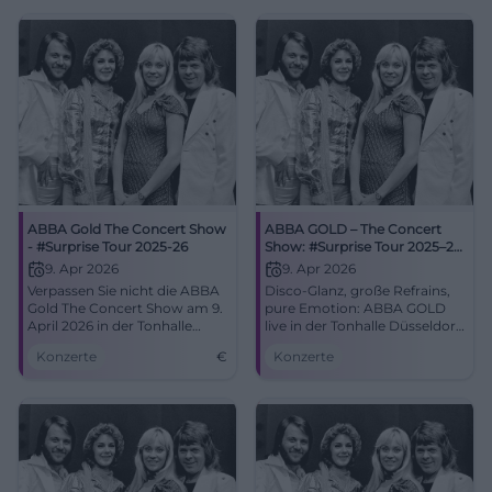
– jetzt buchen!
#MammaMiaLive
ABBA Gold The Concert Show
ABBA GOLD – The Concert
- #Surprise Tour 2025-26
Show: #Surprise Tour 2025–26
in Düsseldorf
9. Apr 2026
9. Apr 2026
Verpassen Sie nicht die ABBA
Disco-Glanz, große Refrains,
Gold The Concert Show am 9.
pure Emotion: ABBA GOLD
April 2026 in der Tonhalle
live in der Tonhalle Düsseldorf.
Düsseldorf, ein Muss für alle
Do, 09.04.2026, 20:00 Uhr.
Konzerte
€
Konzerte
Musikliebhaber!
Starke Akustik, Top-
Atmosphäre – jetzt Erlebnis
sichern! #Düsseldorf