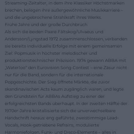
Streaming-Zeitalter, in dem ihre Klassiker Höchstmarken
brechen, belegen ihre außergewöhnliche Musikkarriere –
und die ungebrochene Strahlkraft ihres Werks.
Frühe Jahre und der große Durchbruch
Als sich die beiden Paare Fältskog/Ulvaeus und
Andersson/Lyngstad 1972 zusammenschlossen, verbanden
sie bereits individuelle Erfolge mit einem gemeinsamen
Ziel: Popmusik in höchster melodischer und
produktionstechnischer Präzision. 1974 gewann ABBA mit
„Waterloo“ den Eurovision Song Contest – eine Zäsur nicht
nur für die Band, sondern für die internationale
Popgeschichte. Der Sieg öffnete Märkte, die zuvor
skandinavischen Acts kaum zugänglich waren, und legte
den Grundstein für ABBAs Aufstieg zu einer der
erfolgreichsten Bands überhaupt. In der zweiten Hälfte der
1970er-Jahre kristallisierte sich die unverwechselbare
Handschrift heraus: eng geführte, zweistimmige Lead-
Vocals, Hook-getriebene Refrains, modulierte
Harmoniefolgen, Funk- und Disco-Elemente – alles in