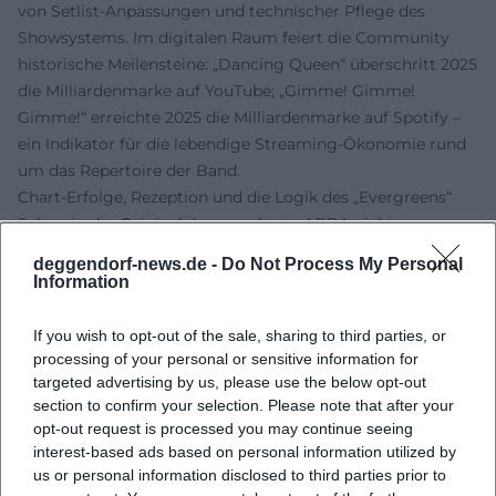
von Setlist-Anpassungen und technischer Pflege des
Showsystems. Im digitalen Raum feiert die Community
historische Meilensteine: „Dancing Queen“ überschritt 2025
die Milliardenmarke auf YouTube; „Gimme! Gimme!
Gimme!“ erreichte 2025 die Milliardenmarke auf Spotify –
ein Indikator für die lebendige Streaming-Ökonomie rund
um das Repertoire der Band.
Chart-Erfolge, Rezeption und die Logik des „Evergreens“
Schon in der Originalphase eroberte ABBA nicht nur
Europa, sondern auch schwierige Märkte wie die USA.
deggendorf-news.de -
Do Not Process My Personal
„Dancing Queen“ erreichte 1977 Platz 1 der Billboard Hot
Information
100; zahlreiche weitere Titel platzierten sich hoch in
internationalen Charts. Kritisch wandelte sich das Bild von
If you wish to opt-out of the sale, sharing to third parties, or
„leicht“ zu „raffiniert“: Heute betonen Musikpresse und
processing of your personal or sensitive information for
targeted advertising by us, please use the below opt-out
Popforschung die strukturelle Komplexität, die Präzision
section to confirm your selection. Please note that after your
der Arrangements, die Produktionskunst sowie die
opt-out request is processed you may continue seeing
emotionale Direktheit der Texte. Der Evergreen-Status
interest-based ads based on personal information utilized by
erklärt sich aus dieser Doppelwirkung: intellektuelle
us or personal information disclosed to third parties prior to
Konstruktion und spontane Eingängigkeit. So