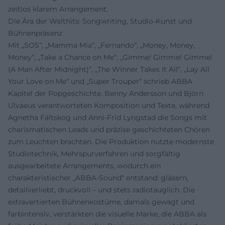
zeitlos klarem Arrangement.
Die Ära der Welthits: Songwriting, Studio-Kunst und
Bühnenpräsenz
Mit „SOS“, „Mamma Mia“, „Fernando“, „Money, Money,
Money“, „Take a Chance on Me“, „Gimme! Gimme! Gimme!
(A Man After Midnight)“, „The Winner Takes It All“, „Lay All
Your Love on Me“ und „Super Trouper“ schrieb ABBA
Kapitel der Popgeschichte. Benny Andersson und Björn
Ulvaeus verantworteten Komposition und Texte, während
Agnetha Fältskog und Anni-Frid Lyngstad die Songs mit
charismatischen Leads und präzise geschichteten Chören
zum Leuchten brachten. Die Produktion nutzte modernste
Studiotechnik, Mehrspurverfahren und sorgfältig
ausgearbeitete Arrangements, wodurch ein
charakteristischer „ABBA-Sound“ entstand: gläsern,
detailverliebt, druckvoll – und stets radiotauglich. Die
extravertierten Bühnenkostüme, damals gewagt und
farbintensiv, verstärkten die visuelle Marke, die ABBA als