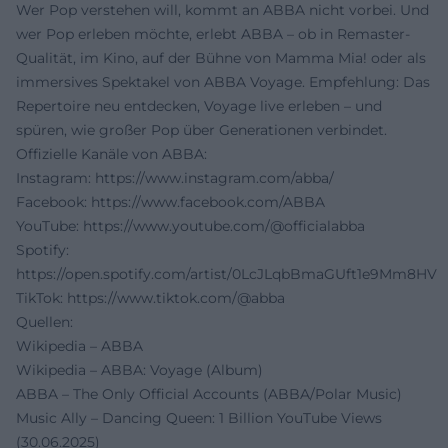
Wer Pop verstehen will, kommt an ABBA nicht vorbei. Und
wer Pop erleben möchte, erlebt ABBA – ob in Remaster-
Qualität, im Kino, auf der Bühne von Mamma Mia! oder als
immersives Spektakel von ABBA Voyage. Empfehlung: Das
Repertoire neu entdecken, Voyage live erleben – und
spüren, wie großer Pop über Generationen verbindet.
Offizielle Kanäle von ABBA:
Instagram:
https://www.instagram.com/abba/
Facebook:
https://www.facebook.com/ABBA
YouTube:
https://www.youtube.com/@officialabba
Spotify:
https://open.spotify.com/artist/0LcJLqbBmaGUft1e9Mm8HV
TikTok:
https://www.tiktok.com/@abba
Quellen:
Wikipedia – ABBA
Wikipedia – ABBA: Voyage (Album)
ABBA – The Only Official Accounts (ABBA/Polar Music)
Music Ally – Dancing Queen: 1 Billion YouTube Views
(30.06.2025)