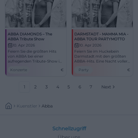
ABBA DIAMONDS – The
DARMSTADT - MAMMA MIA -
ABBA Tribute Show
ABBA TOUR PARTYMOTTO
10. Apr 2026
10. Apr 2026
Feiern Sie die größten Hits
Feiern Sie im Huckebein
von ABBA bei einer
Darmstadt mit den größten
aufregenden Tribute-Show im
ABBA-Hits. Eine Nacht voller
Amberger Congress
Nostalgie und Disco-Feeling
Konzerte
€
Party
€
Centrum.
erwartet Sie!
1
2
3
4
5
6
7
Next
Kuenstler
Abba
Schnellzugriff
Über uns