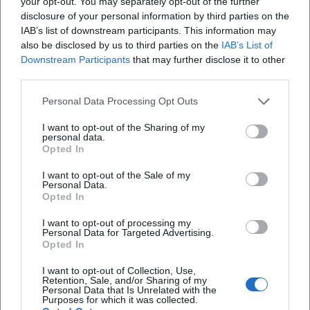
your opt-out. You may separately opt-out of the further
funktionieren die Songs gleichermaßen auf Tanzfläche,
disclosure of your personal information by third parties on the
Radio, Bühne, Leinwand und in algorithmisch kuratierten
IAB’s list of downstream participants. This information may
also be disclosed by us to third parties on the
IAB’s List of
Playlists.
Downstream Participants
that may further disclose it to other
ABBA Voyage: Live-Experience zwischen Technik und
third parties.
Emotion
ABBA Voyage transformiert das Konzept „Konzert“:
Personal Data Processing Opt Outs
Digitale Avatare reproduzieren die Bühnenpräsenz der
I want to opt-out of the Sharing of my
späten 1970er, live begleitet von Musikerinnen und
personal data.
Musikern und einer hochdichten Licht- und
Opted In
Soundproduktion. Aus musikjournalistischer Sicht besitzt
I want to opt-out of the Sale of my
dieses Format Relevanz, weil es Repertoirepflege,
Personal Data.
Archivästhetik und Zukunftstechnologie vereint. Die Setlist
Opted In
balanciert Hit-Dichte und dramaturgische Dynamik,
I want to opt-out of processing my
während Sounddesign und visuelle Regie die historisch
Personal Data for Targeted Advertising.
Opted In
verbürgte Bandidentität in zeitgenössische Performance-
Sprache überführen. Dass die Produktion nach mehreren
I want to opt-out of Collection, Use,
Spielzeiten erweitert und angepasst wird, zeigt die
Retention, Sale, and/or Sharing of my
Personal Data that Is Unrelated with the
Tragfähigkeit des Konzepts – und die Bereitschaft des
Purposes for which it was collected.