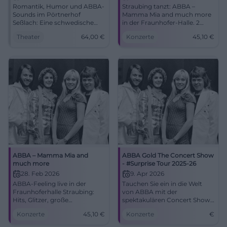
Romantik, Humor und ABBA-
Straubing tanzt: ABBA –
Sounds im Pörtnerhof
Mamma Mia and much more
Seßlach: Eine schwedische
in der Fraunhofer‑Halle. 2
Liebe mit 4-Gänge-Menü.
Stunden Welthits, Glitzer,
Theater
64,00
€
Konzerte
45,10
€
28.02.2026, 19:00, 64 €. Nahes
starke Vocals. 28.02.2026, ab
Bühnenerlebnis, großer
45,10 €. Erleben, mitsingen,
Genuss. Jetzt Plätze sichern!
erinnern. #DancingQueen
#Dinnertheater
ABBA – Mamma Mia and
ABBA Gold The Concert Show
much more
- #Surprise Tour 2025-26
28. Feb 2026
9. Apr 2026
ABBA-Feeling live in der
Tauchen Sie ein in die Welt
Fraunhoferhalle Straubing:
von ABBA mit der
Hits, Glitzer, große
spektakulären Concert Show
Emotionen. Samstag,
in Düsseldorf. Nicht
Konzerte
45,10
€
Konzerte
€
28.02.2026, 20:00 Uhr, Tickets
verpassen!
ab 45,10 €. Tanz dich glücklich