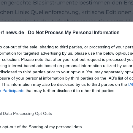
odengerechte Blasinstrumente bestimmen den Ens
chen Linie: Quellenforschung, kritische Editio
 ineinander. In der Aufnahmeproduktion setzt Ak
 – die Verbindung von Komposition, Arrangement-D
rf-news.de -
Do Not Process My Personal Information
nationalen Renommee der Diskographie bei.
to opt-out of the sale, sharing to third parties, or processing of your per
f mehrere Konzertmeisterpersönlichkeiten, was int
formation for targeted advertising by us, please use the below opt-out s
urbewusstes Gestalten auf spontane Agogik; kamme
r selection. Please note that after your opt-out request is processed y
eing interest-based ads based on personal information utilized by us or
ur gehört zur unverwechselbaren Identität des En
disclosed to third parties prior to your opt-out. You may separately opt-
d Bühne
losure of your personal information by third parties on the IAB’s list of
. This information may also be disclosed by us to third parties on the
IA
langjährige Abonnementreihe am Konzerthaus Ber
Participants
that may further disclose it to other third parties.
und Asien. Regelmäßige Zusammenarbeiten mit V
en und Solisten markieren das Profil. Die Partne
l Data Processing Opt Outs
rale Palette, ohne die akamus-typische Direktheit
terpretation ein besonderes Charisma, das Publik
o opt-out of the Sharing of my personal data.