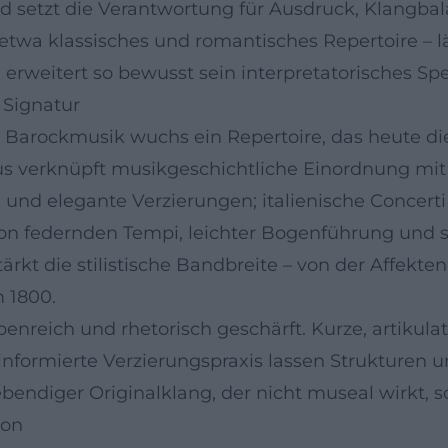
und setzt die Verantwortung für Ausdruck, Klangba
etwa klassisches und romantisches Repertoire –
 erweitert so bewusst sein interpretatorisches Sp
 Signatur
Barockmusik wuchs ein Repertoire, das heute die 
s verknüpft musikgeschichtliche Einordnung mit k
 und elegante Verzierungen; italienische Concert
t von federnden Tempi, leichter Bogenführung und 
rkt die stilistische Bandbreite – von der Affekten
 1800.
benreich und rhetorisch geschärft. Kurze, artikulato
 informierte Verzierungspraxis lassen Strukturen 
ebendiger Originalklang, der nicht museal wirkt, 
ion