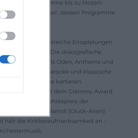
ische Barockprogramme bis zu Mozart-
ert als kreatives Labor, dessen Programme
994 erscheinen zahlreiche Einspielungen
weiteren Labels. Die diskografische
nzerte – über Händels Oden, Anthems und
 Alben umfassen barocke und klassische
ord- und Südeuropa kartieren.
roduktionen u. a. mit dem Grammy Award
e l’Année, dem Jahrespreis der
eit mit Cecilia Bartoli (Gluck-Arien)
it hält die Kritikeraufmerksamkeit an –
Orchestermusik.