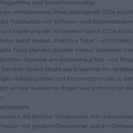
n, Programme und Saisonhöhepunkte
n ein ambitioniertes Produktionsprofil: 2024 ersc
rt-Publikation mit Sinfonien und Klarinettenkonze
eue Einspielung der Johannes-Passion (1724-Fassun
Johann Adolf Hasses „Piramo e Tisbe“ – ein Proje
abelle Faust standen darüber hinaus Telemann-Vio
 Berliner Aboreihe am Konzerthaus fort – mit Pr
k. Darüber hinaus zeigte das Ensemble im nordde
tigen Vokalprojekten mit Partnerchören bis zu ko
ät: ein klar kuratierter Bogen aus sinfonischen 
n.
ertoiretiefe
amus die Berliner Konzertserie mit charakteristi
s-Passion mit großem Chorpartner und ein Orchest