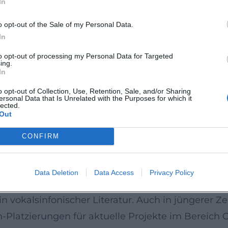
In
nweite: von Bach-Kantatenprojekten über italien
ssionen. Die in Berlin verankerte Aboreihe fungi
o opt-out of the Sale of my Personal Data.
n.
In
n und Auszeichnungen
to opt-out of processing my Personal Data for Targeted
ing.
che Entwicklung und Produktionsexzellenz. Seit 1
In
ntlichungen bei Pentatone, Accentus Music und 
o opt-out of Collection, Use, Retention, Sale, and/or Sharing
ersonal Data that Is Unrelated with the Purposes for which it
rchestersuiten, Concerti, Violin- und Cembaloko
lected.
Out
n, Konzerten und Messen. Jüngere akzentsetzende
e, die die musikalische Topographie zwischen N
CONFIRM
e Musikpresse ist umfassend: prämiert wurden P
rd, Edison Award, MIDEM Classical Award, Choc d
Data Deletion
Data Access
Privacy Policy
HO Klassik. Der Grammy 2002 für die Zusammenarb
n vokalsinfonischer Literatur. Auch in jüngerer Ze
Platzierungen für aktuelle Projekte im Bereich 