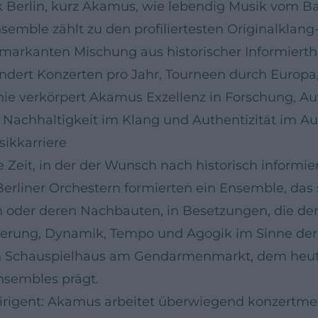
ik Berlin, kurz Akamus, wie lebendig Musik vom Ba
semble zählt zu den profiliertesten Originalklang
r markanten Mischung aus historischer Informier
ndert Konzerten pro Jahr, Tourneen durch Europ
hie verkörpert Akamus Exzellenz in Forschung, A
s Nachhaltigkeit im Klang und Authentizität im Au
ikkarriere
ne Zeit, in der der Wunsch nach historisch informi
liner Orchestern formierten ein Ensemble, das si
en oder deren Nachbauten, in Besetzungen, die d
asierung, Dynamik, Tempo und Agogik im Sinne der 
Schauspielhaus am Gendarmenmarkt, dem heutige
nsembles prägt.
 Dirigent: Akamus arbeitet überwiegend konzertm