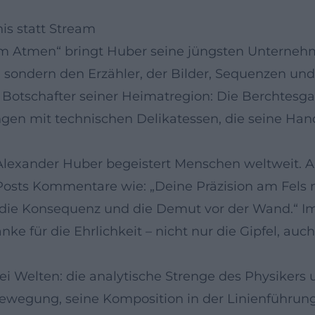
nis statt Stream
zum Atmen“ bringt Huber seine jüngsten Unterneh
n, sondern den Erzähler, der Bilder, Sequenzen 
 als Botschafter seiner Heimatregion: Die Berchtes
gen mit technischen Delikatessen, die seine Hand
Alexander Huber begeistert Menschen weltweit. Au
 Posts Kommentare wie: „Deine Präzision am Fels m
 die Konsequenz und die Demut vor der Wand.“ Im
ke für die Ehrlichkeit – nicht nur die Gipfel, auc
 Welten: die analytische Strenge des Physikers un
ewegung, seine Komposition in der Linienführung,