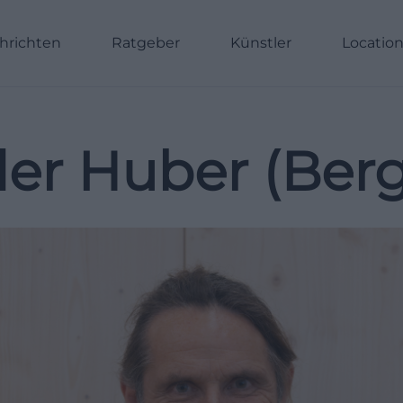
hrichten
Ratgeber
Künstler
Locatio
er Huber (Berg