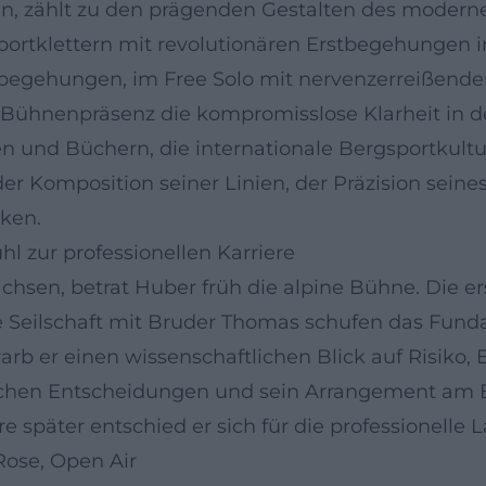
en, zählt zu den prägenden Gestalten des modern
ortklettern mit revolutionären Erstbegehungen i
egehungen, im Free Solo mit nervenzerreißenden 
 Bühnenpräsenz die kompromisslose Klarheit in der
n und Büchern, die internationale Bergsportkultur
der Komposition seiner Linien, der Präzision sein
rken.
l zur professionellen Karriere
chsen, betrat Huber früh die alpine Bühne. Die e
e Seilschaft mit Bruder Thomas schufen das Fun
b er einen wissenschaftlichen Blick auf Risiko,
ischen Entscheidungen und sein Arrangement am Be
e später entschied er sich für die professionelle 
Rose, Open Air