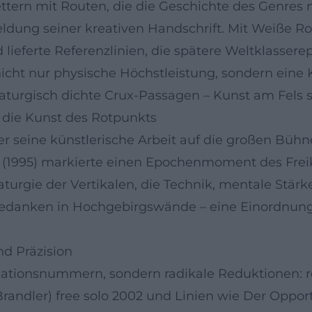
tern mit Routen, die die Geschichte des Genres m
dung seiner kreativen Handschrift. Mit Weiße Rose
lieferte Referenzlinien, die spätere Weltklassere
icht nur physische Höchstleistung, sondern eine
urgisch dichte Crux-Passagen – Kunst am Fels st
 die Kunst des Rotpunkts
 seine künstlerische Arbeit auf die großen Bühnen
1995) markierte einen Epochenmoment des Freikle
turgie der Vertikalen, die Technik, mentale Stärk
gedanken in Hochgebirgswände – eine Einordnung,
nd Präzision
ationsnummern, sondern radikale Reduktionen: rei
Brandler) free solo 2002 und Linien wie Der Oppo