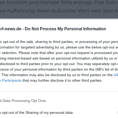
en kuratiert und mentale Stille erzeugt. Free Sol
ive Aufführung, deren kultureller Wert weit über 
eue Kapitel
mjahre“ schrieb Huber weiter an seiner Diskograph
rf-news.de -
Do Not Process My Personal Information
alpinen Projekten bleibt er produktiv. Die jünge
to opt-out of the sale, sharing to third parties, or processing of your per
utartigen Hirntumors kehrte er 2024/2025 in die s
formation for targeted advertising by us, please use the below opt-out s
 Land und einer unverkennbaren Handschrift: Präz
r selection. Please note that after your opt-out request is processed y
eing interest-based ads based on personal information utilized by us or
likumsarbeit
disclosed to third parties prior to your opt-out. You may separately opt-
 die Huberbuam 2007 einem breiten Publikum nä
losure of your personal information by third parties on the IAB’s list of
. This information may also be disclosed by us to third parties on the
IA
ie, Film und Musik – sind mehr als Rückschau: Si
Participants
that may further disclose it to other third parties.
e Vorträge folgen einer klaren Dramaturgie: Exp
felmoment – eine Erzähltechnik, die Unternehm
l Data Processing Opt Outs
n: Die „Diskographie“ eines Alpinisten
o opt-out of the Sharing of my personal data.