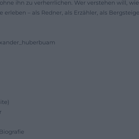
hne ihn zu verherrlichen. Wer verstehen will, wie
 erleben – als Redner, als Erzähler, als Bergsteiger
lexander_huberbuam
ite)
r
Biografie