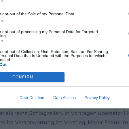
In
 Routenlisten und Filme. Seine Vita dokumentiert
s sowie Free-Solo-Performances. Prägende Titel s
o opt-out of the Sale of my Personal Data.
ine wie Bellavista, Pan Aroma oder Rotpunktbege
In
 bestätigen die Relevanz seines Oeuvres für die 
to opt-out of processing my Personal Data for Targeted
ing.
nisten“ am Fels
In
aus mikropräziser Fußarbeit, ökonomischer Griffwa
o opt-out of Collection, Use, Retention, Sale, and/or Sharing
ersonal Data that Is Unrelated with the Purposes for which it
Belastung und Entlastung, bauen Sequenzen wie S
lected.
Out
cherungspunkte, Routenführung und Schnelligkeit 
ifen ineinander, nichts ist Zufall, alles dient der
CONFIRM
ber über den Bergsport hinaus wirkt
ership und Risikoforschung. Er steht für eine Kul
Data Deletion
Data Access
Privacy Policy
erial, Partner, vor allem sich selbst. Diese Haltu
et als reine Schlagzeilen. In Vorträgen übersetzt 
ilte Verantwortung im Vorstieg, klarer Fokus im 