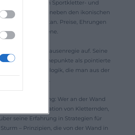
 Erstbegehungen in Sportkletter- und
einer „Werke“ sind neben den ikonischen
hungen am El Capitan. Preise, Ehrungen
internationale Szene.
hl und taktischer Pausenregie auf. Seine
ätze, setzen Höhepunkte als pointierte
– eine Produktionslogik, die man aus der
 Klarheit der Linie.
tur der Verantwortung: Wer an der Wand
ng prägt eine Generation von Kletternden,
Huber seine Erfahrung in Strategien für
Sturm – Prinzipien, die von der Wand in