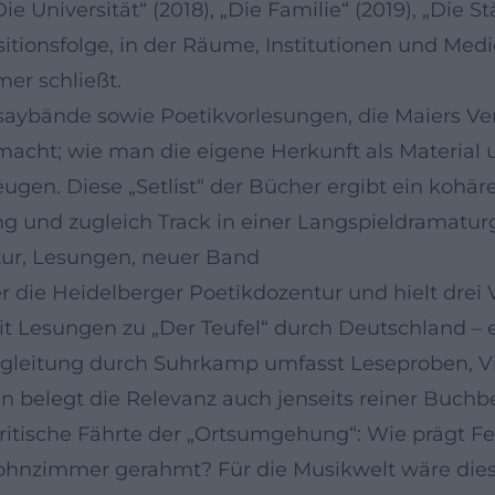
„Die Universität“ (2018), „Die Familie“ (2019), „Die 
ositionsfolge, in der Räume, Institutionen und Me
er schließt.
aybände sowie Poetikvorlesungen, die Maiers Ve
acht; wie man die eigene Herkunft als Material
ugen. Diese „Setlist“ der Bücher ergibt ein kohär
ng und zugleich Track in einer Langspieldramaturg
tur, Lesungen, neuer Band
e Heidelberger Poetikdozentur und hielt drei Vo
it Lesungen zu „Der Teufel“ durch Deutschland – e
Begleitung durch Suhrkamp umfasst Leseproben, V
en belegt die Relevanz auch jenseits reiner Buch
ienkritische Fährte der „Ortsumgehung“: Wie präg
hnzimmer gerahmt? Für die Musikwelt wäre dies d