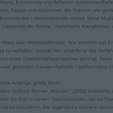
htung, Erinnerung und Reflexion zusammenfließe
e Romane, Essays und Kolumnen, die Themen wie g
onomie des Literaturbetriebs seziert. Seine Musika
rescendo der Pointe – literarische Klangfarben, 
 Maier sein Werkstattfenster: Wie entsteht aus E
sa zu verfallen? Gerade hier schärfte er das Verf
ktur eines Gesellschaftspanoramas gelangt. Sein
ewusst gesetzten Pausen-Ästhetik – performative 
rönte Anfänge, große Form
m Südtirol-Roman „Klausen“ (2002) etablierte sic
ortete ihn früh in einem Traditionsfaden, der zu T
luss zu reduzieren. Der eigentliche Karriere-Spr