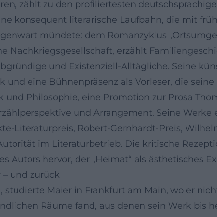
n, zählt zu den profiliertesten deutschsprachige
 eine konsequent literarische Laufbahn, die mit f
Gegenwart mündete: dem Romanzyklus „Ortsumgeh
che Nachkriegsgesellschaft, erzählt Familiengesch
bgründige und Existenziell-Alltägliche. Seine kün
 und eine Bühnenpräsenz als Vorleser, die seine 
ik und Philosophie, eine Promotion zur Prosa Th
Erzählperspektive und Arrangement. Seine Werke 
-Literaturpreis, Robert-Gernhardt-Preis, Wilhel
torität im Literaturbetrieb. Die kritische Rezepti
 Autors hervor, der „Heimat“ als ästhetisches Ex
r – und zurück
 studierte Maier in Frankfurt am Main, wo er nic
ändlichen Räume fand, aus denen sein Werk bis heu