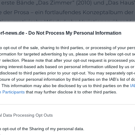
rste Bände „Das Zimmer“ (2010) und „Das Haus“ (20
 der Prosa – ein fortlaufendes Konzeptalbum der E
ion, motivische Wiederkehr, Variationen über Iden
n und Lektoren sowie Verlagsevents erprobte Mai
rf-news.de -
Do Not Process My Personal Information
um entwickelte. Sein Durchbruch manifestierte si
to opt-out of the sale, sharing to third parties, or processing of your per
iner Diskographie der Literatur: jedes neue „Alb
formation for targeted advertising by us, please use the below opt-out s
tersicherung.
r selection. Please note that after your opt-out request is processed y
eing interest-based ads based on personal information utilized by us or
tur eines literarischen Großprojekts
disclosed to third parties prior to your opt-out. You may separately opt-
projekt, das Biografie, Familiengeschichte und G
losure of your personal information by third parties on the IAB’s list of
. This information may also be disclosed by us to third parties on the
IA
nd „Der Ort“ etablieren die Topographie: vom Inn
Participants
that may further disclose it to other third parties.
n Raum. Mit „Der Kreis“, „Die Universität“ und „Di
saypassagen und komisch-erkenntnishaften Episod
l Data Processing Opt Outs
 als idyllische Schollenrhetorik, sondern als kri
o opt-out of the Sharing of my personal data.