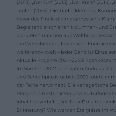
(2013), „Der Ort“ (2015), „Der Kreis“ (2016), 
Teufel“ (2025). Die Titel bilden eine Komp
bevor das Finale die metaphysische Klamm
Begleitend erschienen Kolumnen- und Ess
konkreten Räumen aus Weltbilder lesbar m
und Verschiebung literarische Energie erze
weiterentwickelt – jeder Band ist Einzelso
Aktuelle Projekte 2024–2025: Poetikdozen
Im Sommer 2024 übernahm Andreas Maier di
und Schreibpraxis gaben. 2025 tourte er m
der Texte hervorhebt. Die verlegerische 
Präsenz in Bestenlisten und Kulturformat
Inhaltlich vertieft „Der Teufel“ die med
Erinnerung? Wie werden Ereignisse im Wo