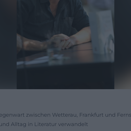
Gegenwart zwischen Wetterau, Frankfurt und Fern
 und Alltag in Literatur verwandelt