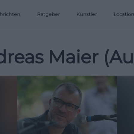
hrichten
Ratgeber
Künstler
Locatio
reas Maier (Au