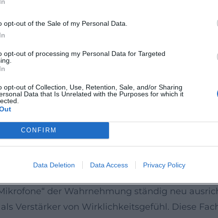
In
. Es ist ein Buch über die formative Kraft des Fern
ern. Der Fernseh-Sound der Bundesrepublik – Tag
o opt-out of the Sale of my Personal Data.
der Maier die gesellschaftliche Perzeption von Er
In
istischer Selbstbefragung und knüpft so an das se
to opt-out of processing my Personal Data for Targeted
ing.
hluss mit „Der liebe Gott“ deutet an, dass das 
In
jenseits der alltäglichen Frequenzen.
o opt-out of Collection, Use, Retention, Sale, and/or Sharing
ersonal Data that Is Unrelated with the Purposes for which it
onie
lected.
Out
 Timing: Sätze schieben sich nach vorn, modulier
s Arrangement ist kein Selbstzweck, sondern die a
CONFIRM
sch wiederkehren. Wie in einer Produktion, deren 
, Erinnerungsbilder und Alltagsgesten zu einer P
Data Deletion
Data Access
Privacy Policy
 Komik entsteht aus genauer Wiedergabe sozialer 
„Mikrofone“ der Wahrnehmung ständig neu ausric
 als Verstärker von Wirklichkeitsgefühl. Diese 