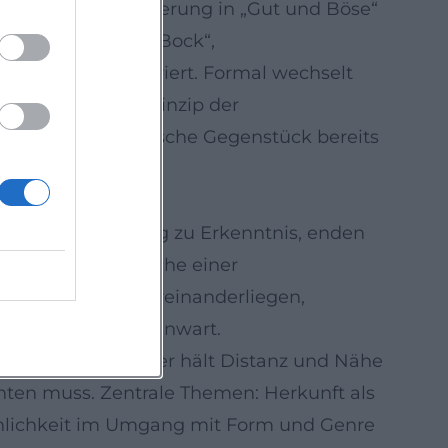
sehens, die Polarisierung in „Gut und Böse“
esschau, „Blauer Bock“,
eignissen demonstriert. Formal wechselt
riell-iterative Prinzip der
ethisch-metaphysische Gegenstück bereits
en von Beobachtung zu Erkenntnis, enden
kustische Oberfläche einer
Spuren im Mix übereinanderliegen,
olyphonie der Gegenwart.
Codes. Der Erzähler hält Distanz und Nähe
hten muss. Zentrale Themen: Herkunft als
Fachlichkeit im Umgang mit Form und Genre