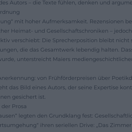
des Autors – die Texte fühlen, denken und argume
nordnung
hung“ mit hoher Aufmerksamkeit. Rezensionen bet
arischer Heimat- und Gesellschaftschroniken – jed
ktiv verschiebt: Die Sprecherposition bleibt nicht 
ngen, die das Gesamtwerk lebendig halten. Dass
e, unterstreicht Maiers mediengeschichtlichen Zu
r Anerkennung: von Frühförderpreisen über Poetik
 das Bild eines Autors, der seine Expertise konti
en gesichert ist.
“ der Prosa
sen“ legten den Grundklang fest: Gesellschaftlic
Ortsumgehung“ ihren seriellen Drive: „Das Zimmer“ 