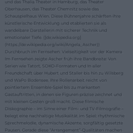
und das Thalia Theater in Hamburg, das Theater
Oberhausen, das Theater Chemnitz sowie das
Schauspielhaus Wien. Diese Bühnenjahre schärften ihre
künstlerische Entwicklung und etablierten sie als
wandelbare Darstellerin mit sicherer Technik und
emotionaler Tiefe. ([de.wikipedia.org]
(https://de.wikipedia.org/wiki/Angela_Ascher))
Durchbruch im Fernsehen: Vielseitigkeit vor der Kamera
Im Fernsehen zeigte Ascher früh ihre Bandbreite: Von
Serien wie Tatort, SOKO-Formaten und In aller
Freundschaft über Hubert und Staller bis hin zu Wilsberg
und WaPo Bodensee. Ihre Rollenarbeit reicht von
pointiertem Ensemble-Spiel bis zu markanten
Gastauftritten, in denen sie Figuren präzise zeichnet und
mit kleinen Gesten groß macht. Diese filmische
Diskographie – im Sinne einer Film- und TV-Filmografie –
belegt eine nachhaltige Musikalität im Spiel: rhythmische
Sprechmelodie, dynamische Akzente, sorgfältig gesetzte
Pausen. Gerade diese “Arrangement”-Qualitäten machen