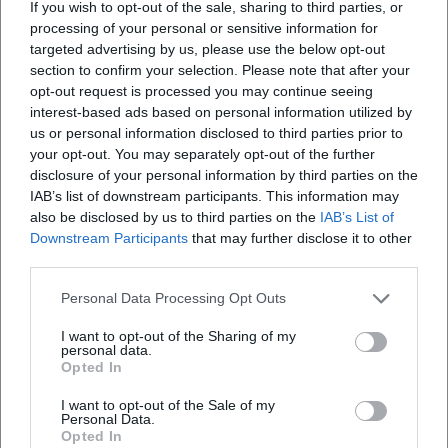
If you wish to opt-out of the sale, sharing to third parties, or
utm_source=openai))
processing of your personal or sensitive information for
Filmografie (Auswahl) und Resonanz
targeted advertising by us, please use the below opt-out
Als Darstellerin blickt Ascher auf eine umfangreiche
section to confirm your selection. Please note that after your
opt-out request is processed you may continue seeing
Filmografie: von frühen TV-Arbeiten (Die Feuerengel) über
interest-based ads based on personal information utilized by
Serienklassiker (SOKO-Formate, In aller Freundschaft) bis
us or personal information disclosed to third parties prior to
zu jüngeren Produktionen wie Oktoberfest 1900, Über Land
your opt-out. You may separately opt-out of the further
und Daheim in den Bergen. Kritische Rezeption und
disclosure of your personal information by third parties on the
Senderplattformen verweisen auf ihre Vielseitigkeit
IAB’s list of downstream participants. This information may
zwischen Drama und Komödie. Die BR-Abendschau stellte
also be disclosed by us to third parties on the
IAB’s List of
2024 ihren Solowechsel vor – ein dokumentierter Moment,
Downstream Participants
that may further disclose it to other
third parties.
in dem Bühnenerfahrung, mediale Sichtbarkeit und neues
künstlerisches Kapitel zusammenfinden. ([de.wikipedia.org]
Personal Data Processing Opt Outs
(https://de.wikipedia.org/wiki/Angela_Ascher))
Kultureller Einfluss: Starke Frauenrollen, bayerischer Ton,
I want to opt-out of the Sharing of my
personal data.
universelle Themen
Opted In
Ascher verdichtet bayerische Färbung und universelle
I want to opt-out of the Sale of my
Themen zu Figuren, die regionale Authentizität mit breiter
Personal Data.
Anschlussfähigkeit vereinen. Ihre Rollen zeigen
Opted In