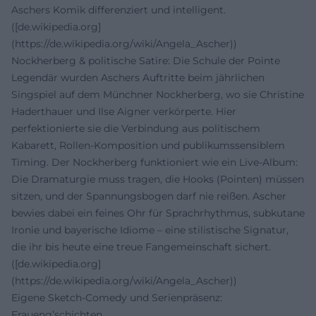
Aschers Komik differenziert und intelligent.
([de.wikipedia.org]
(https://de.wikipedia.org/wiki/Angela_Ascher))
Nockherberg & politische Satire: Die Schule der Pointe
Legendär wurden Aschers Auftritte beim jährlichen
Singspiel auf dem Münchner Nockherberg, wo sie Christine
Haderthauer und Ilse Aigner verkörperte. Hier
perfektionierte sie die Verbindung aus politischem
Kabarett, Rollen-Komposition und publikumssensiblem
Timing. Der Nockherberg funktioniert wie ein Live-Album:
Die Dramaturgie muss tragen, die Hooks (Pointen) müssen
sitzen, und der Spannungsbogen darf nie reißen. Ascher
bewies dabei ein feines Ohr für Sprachrhythmus, subkutane
Ironie und bayerische Idiome – eine stilistische Signatur,
die ihr bis heute eine treue Fangemeinschaft sichert.
([de.wikipedia.org]
(https://de.wikipedia.org/wiki/Angela_Ascher))
Eigene Sketch-Comedy und Serienpräsenz:
Fraueng’schichten