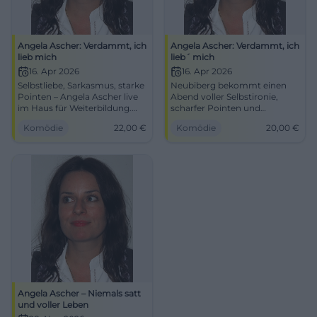
Angela Ascher: Verdammt, ich
Angela Ascher: Verdammt, ich
lieb mich
lieb´ mich
16. Apr 2026
16. Apr 2026
Selbstliebe, Sarkasmus, starke
Neubiberg bekommt einen
Pointen – Angela Ascher live
Abend voller Selbstironie,
im Haus für Weiterbildung.
scharfer Pointen und
Do, 16.04.2026, 19:00 Uhr,
bayerischer Comedy-Power.
Komödie
22,00
€
Komödie
20,00
€
Tickets ab 20 €, AK 22 €.
Angela Ascher spielt live mit
Lachen, das bleibt. Jetzt
Selbstliebe, Liebe und
buchen! #AngelaAscher
Lebenschaos. 16.04.2026, ab
20 €. #Comedy
Angela Ascher – Niemals satt
und voller Leben