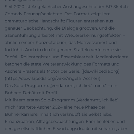
Seit 2020 ist Angela Ascher Aushängeschild der BR-Sketch-
Comedy Fraueng’schichten. Das Format zeigt ihre
dramaturgische Handschrift: Figuren entstehen aus
genauer Beobachtung, die Dialoge grooven, und die
Szenenführung arbeitet mit Wiedererkennungseffekten –
ähnlich einem Konzeptalbum, das Motive variiert und
fortführt. Auch in den folgenden Staffeln verfeinerte sie
Tonfall, Rollenregister und Ensemblearbeit; Medienberichte
betonen die stete Weiterentwicklung des Formats und
Aschers Präsenz als Motor der Serie. ([de.wikipedia.org]
(https://de.wikipedia.org/wiki/Angela_Ascher))
Das Solo-Programm: „Verdammt, ich lieb’ mich.“ – ein
Bühnen-Debüt mit Profil
Mit ihrem ersten Solo-Programm „Verdammt, ich lieb’
mich.“ startete Ascher 2024 eine neue Phase der
Bühnenkarriere. Inhaltlich verknüpft sie Selbstliebe,
Emanzipation, Alltagsbeobachtungen, Familienleben und
den gesellschaftlichen Erwartungsdruck mit scharfer, aber