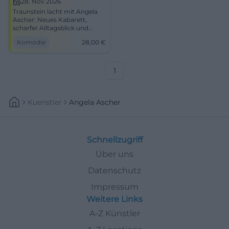
28. Nov 2026
Traunstein lacht mit Angela
Ascher: Neues Kabarett,
scharfer Alltagsblick und
starke Bühnenpräsenz in der
Komödie
28,00
€
NUTS. 28.11.2026 ab 20 Uhr,
VVK 28 €. #Comedy
1
Kuenstler
Angela Ascher
Schnellzugriff
Über uns
Datenschutz
Impressum
Weitere Links
A-Z Künstler