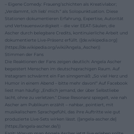
– Eigene Comedy: Fraueng’schichten als Kreativlabor;
„Verdammt, ich lieb’ mich.“ als Solopunktuation. Diese
Stationen dokumentieren Erfahrung, Expertise, Autorität
und Vertrauenswürdigkeit – die vier EEAT-Säulen, die
Ascher durch belegbare Credits, kontinuierliche Arbeit und
dokumentierte Live-Präsenz erfüllt. ([de.wikipedia.org]
(https://de.wikipedia.org/wiki/Angela_Ascher))
Stimmen der Fans
Die Reaktionen der Fans zeigen deutlich: Angela Ascher
begeistert Menschen im deutschsprachigen Raum. Auf
Instagram schwärmt ein Fan sinngemäß: „So viel Herz und
Humor in einem Abend – bitte mehr davon!“ Auf Facebook
liest man häufig: „Endlich jemand, der über Selbstliebe
lacht, ohne zu verletzen.“ Diese Resonanz spiegelt, wie nah
Ascher am Publikum erzählt – nahbar, pointiert, mit
musikalischem Sprachgefühl, das ihre Auftritte wie gut
produzierte Live-Sets wirken lässt. ([angela-ascher.de]
(https://angela-ascher.de/))
Fazit: Warum man Angela Ascher jetzt live erleben sollte