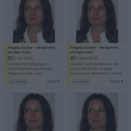
Angela Ascher – Verdammt,
Angela Ascher – Verdammt,
ich lieb' mich.
ich lieb mich
15. Jan 2026
4. März 2026
Lachen mit Tiefgang im
Großes Lach-Erlebnis in der
Scharfrichterhaus Passau:
Comödie Fürth: Angela
Angela Ascher und
Ascher mit Verdammt, ich lieb
Verdammt, ich lieb' mich. Am
mich. Am 04.03.2026, 19:30,
Komödie
28,50
€
Komödie
33,00
€
15.01.2026, 20:00 Uhr, Tickets
VVK 33 €. Präzises Timing,
ab 28,50 €. Smarte Pointen,
starke Pointen, beste
intime Bühne – jetzt Plätze
Comedy-Atmosphäre – jetzt
sichern. #PassauComedy
Tickets sichern.
#FürthComedy