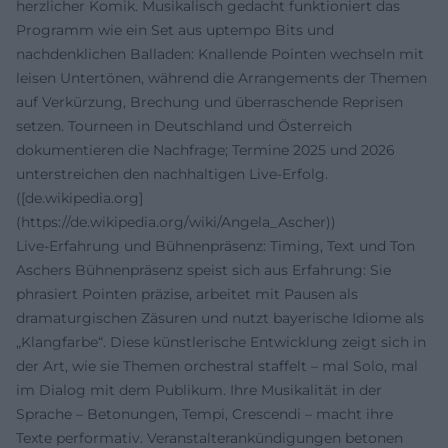
herzlicher Komik. Musikalisch gedacht funktioniert das
Programm wie ein Set aus uptempo Bits und
nachdenklichen Balladen: Knallende Pointen wechseln mit
leisen Untertönen, während die Arrangements der Themen
auf Verkürzung, Brechung und überraschende Reprisen
setzen. Tourneen in Deutschland und Österreich
dokumentieren die Nachfrage; Termine 2025 und 2026
unterstreichen den nachhaltigen Live-Erfolg.
([de.wikipedia.org]
(https://de.wikipedia.org/wiki/Angela_Ascher))
Live-Erfahrung und Bühnenpräsenz: Timing, Text und Ton
Aschers Bühnenpräsenz speist sich aus Erfahrung: Sie
phrasiert Pointen präzise, arbeitet mit Pausen als
dramaturgischen Zäsuren und nutzt bayerische Idiome als
„Klangfarbe“. Diese künstlerische Entwicklung zeigt sich in
der Art, wie sie Themen orchestral staffelt – mal Solo, mal
im Dialog mit dem Publikum. Ihre Musikalität in der
Sprache – Betonungen, Tempi, Crescendi – macht ihre
Texte performativ. Veranstalterankündigungen betonen