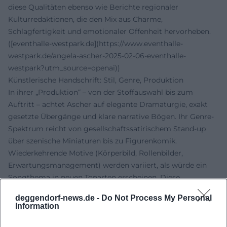
diese Qualitäten ebenso wie Berichte regionaler
Kulturredaktionen, die den Mix aus Charme,
Schlagfertigkeit und emotionaler Offenheit hervorheben.
([eventhalle-westpark.de](https://www.eventhalle-
westpark.de/angela-ascher-2025-02-06-eventhalle-
westpark?utm_source=openai))
Künstlerische Handschrift: Stil, Genre, Produktion
In ihrer „Produktion“ – von der Stoffauswahl bis zum
Auftritt – achtet Ascher auf elegante Dramaturgie, exakt
gesetzte Übergänge und klare narrative Bögen. Ihr Genre-
Spektrum reicht von gesellschaftssatirischem Stand-up
über szenische Miniaturen bis zu Figurenkomik.
Wiederkehrende Motive (Körperbild, Rollenbilder,
Erwartungsmanagement) werden variiert, als würde ein
Songthema in neuen Tonarten erscheinen. Diese
konsequente Formarbeit verleiht dem Programm einen
deggendorf-news.de -
Do Not Process My Personal
Albumcharakter: Das Publikum erlebt ein geschlossenes
Information
Werk mit Leitmotiven, Refrains und Überraschungs-Codas.
([angela-ascher.de](https://angela-ascher.de/?