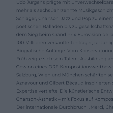
Udo Jürgens prägte mit unverwechselbare
mehr als sechs Jahrzehnte Musikgeschicht
Schlager, Chanson, Jazz und Pop zu einem 
poetischen Balladen bis zu gesellschafts
dem Sieg beim Grand Prix Eurovision de l
100 Millionen verkaufte Tonträger, unzäh
Biografische Anfänge: Vom Konservatori
Früh zeigte sich sein Talent: Ausbildung 
Gewinn eines ORF-Kompositionswettbewerb
Salzburg, Wien und München schärften sein
Aznavour und Gilbert Bécaud inspirierten
Expertise vertiefte. Die künstlerische En
Chanson-Ästhetik – mit Fokus auf Komposi
Der internationale Durchbruch: „Merci, C