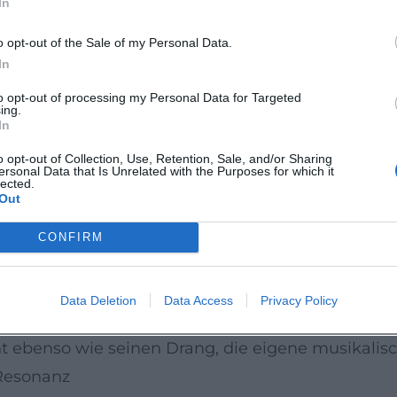
In
ierung, die die Vokal-Linie stützen, ohne sie zu 
ragfähige Melodien und eine Mischung, die Wärme,
o opt-out of the Sale of my Personal Data.
m deutschsprachigen Pop
In
en U- und E-Musik, zwischen Schlager und anspru
to opt-out of processing my Personal Data for Targeted
ing.
eam, ohne die Leichtigkeit der Popmusik zu verli
In
der in Vereinen, Stadien und Familienfeiern beleg
o opt-out of Collection, Use, Retention, Sale, and/or Sharing
ersonal Data that Is Unrelated with the Purposes for which it
schaftlich scharf, mal poetisch – wurde er zu ein
lected.
Out
ollektive Erinnerungsanker funktionieren.
e, Grenzgänge
CONFIRM
Orchesterarbeiten. Das Jukebox-Musical „Ich war 
 Form und feierte 2007 in Hamburg umjubelte Pre
Data Deletion
Data Access
Privacy Policy
 zeigten seine Affinität zur sinfonischen Textu
 ebenso wie seinen Drang, die eigene musikalis
Resonanz