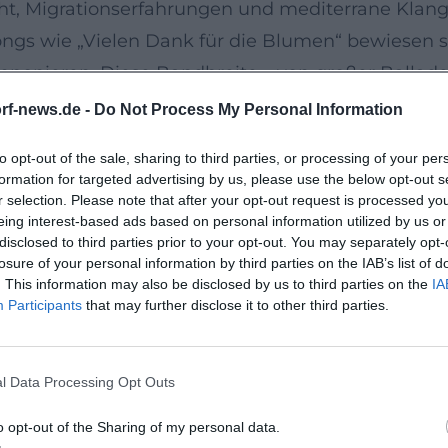
ht, Migrationserfahrungen und mediterrane Klangfa
ongs wie „Vielen Dank für die Blumen“ bewiesen
nieren. Diese Bandbreite – von großer Ballade 
rf-news.de -
Do Not Process My Personal Information
el und dramaturgische Bögen
to opt-out of the sale, sharing to third parties, or processing of your per
 großem Orchester, präzise arrangierte Medleys 
formation for targeted advertising by us, please use the below opt-out s
Performer unter Beweis. Sein legendäres „weißer 
r selection. Please note that after your opt-out request is processed y
eing interest-based ads based on personal information utilized by us or
seinen Live-Produktionen mit symphonischer Wuch
disclosed to third parties prior to your opt-out. You may separately opt-
andwerk und kompositorischer Souveränität prägt
losure of your personal information by third parties on the IAB’s list of
. This information may also be disclosed by us to third parties on the
IA
enerationenübergreifend trug.
Participants
that may further disclose it to other third parties.
ischen Chanson-Ton, Schlagerform und Pop-Mode
phen-Refrain-Architekturen, jedoch mit harmonis
l Data Processing Opt Outs
hrasierung erinnern. Er nutzte modulierende Refr
äume für Textinterpretation lassen. Im Studio vert
o opt-out of the Sharing of my personal data.