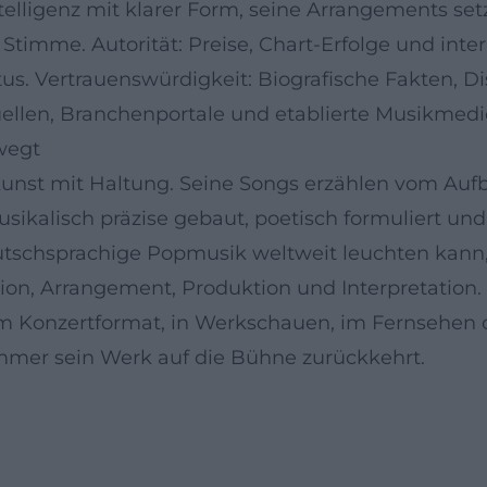
lligenz mit klarer Form, seine Arrangements setz
Stimme. Autorität: Preise, Chart-Erfolge und int
us. Vertrauenswürdigkeit: Biografische Fakten, D
Quellen, Branchenportale und etablierte Musikmedi
wegt
kunst mit Haltung. Seine Songs erzählen vom Aufb
usikalisch präzise gebaut, poetisch formuliert un
utschsprachige Popmusik weltweit leuchten kann, 
, Arrangement, Produktion und Interpretation. D
m Konzertformat, in Werkschauen, im Fernsehen od
 immer sein Werk auf die Bühne zurückkehrt.