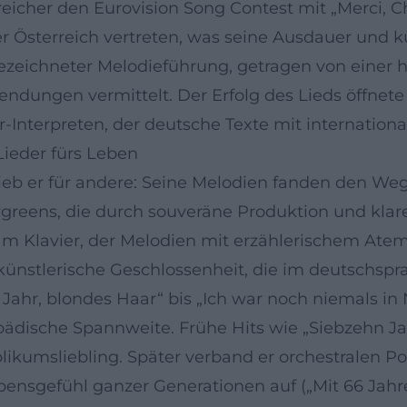
icher den Eurovision Song Contest mit „Merci, Ché
r Österreich vertreten, was seine Ausdauer und kün
 gezeichneter Melodieführung, getragen von einer
dungen vermittelt. Der Erfolg des Lieds öffnet
-Interpreten, der deutsche Texte mit internation
Lieder fürs Leben
ieb er für andere: Seine Melodien fanden den Weg 
vergreens, die durch souveräne Produktion und kl
am Klavier, der Melodien mit erzählerischem Atem
 künstlerische Geschlossenheit, die im deutschspra
Jahr, blondes Haar“ bis „Ich war noch niemals in
pädische Spannweite. Frühe Hits wie „Siebzehn J
ikumsliebling. Später verband er orchestralen Po
bensgefühl ganzer Generationen auf („Mit 66 Jahre