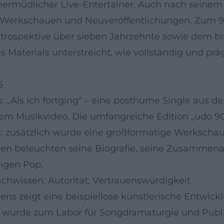
nermüdlicher Live-Entertainer. Auch nach seinem T
rkschauen und Neuveröffentlichungen. Zum 90. 
trospektive über sieben Jahrzehnte sowie dem bis
ses Materials unterstreicht, wie vollständig und 
5
: „Als ich fortging“ – eine posthume Single aus d
einem Musikvideo. Die umfangreiche Edition „udo 9
; zusätzlich wurde eine großformatige Werkschau
n beleuchten seine Biografie, seine Zusammena
igen Pop.
achwissen, Autorität, Vertrauenswürdigkeit
ens zeigt eine beispiellose künstlerische Entwic
e wurde zum Labor für Songdramaturgie und Pub