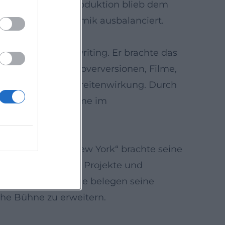
erdrücken. Seine Produktion blieb dem
 Klarheit und Dynamik ausbalanciert.
chsvollem Songwriting. Er brachte das
eren. Zahlreiche Coverversionen, Filme,
en die kulturelle Breitenwirkung. Durch
er moralischen Stimme im
noch niemals in New York“ brachte seine
miere. Orchestrale Projekte und
r. Diese Grenzgänge belegen seine
che Bühne zu erweitern.