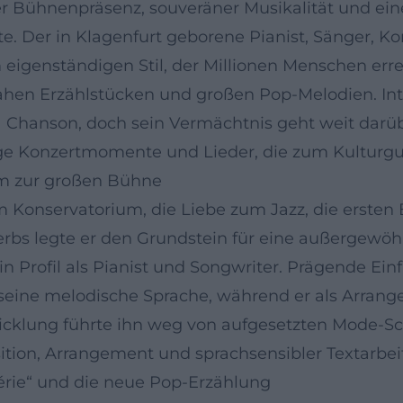
r Bühnenpräsenz, souveräner Musikalität und ei
e. Der in Klagenfurt geborene Pianist, Sänger, K
eigenständigen Stil, der Millionen Menschen errei
nahen Erzählstücken und großen Pop-Melodien. Int
a Chanson, doch sein Vermächtnis geht weit darü
lige Konzertmomente und Lieder, die zum Kulturg
um zur großen Bühne
am Konservatorium, die Liebe zum Jazz, die erste
s legte er den Grundstein für eine außergewöhnl
 Profil als Pianist und Songwriter. Prägende Ein
 seine melodische Sprache, während er als Arran
twicklung führte ihn weg von aufgesetzten Mode-S
tion, Arrangement und sprachsensibler Textarbeit
hérie“ und die neue Pop-Erzählung