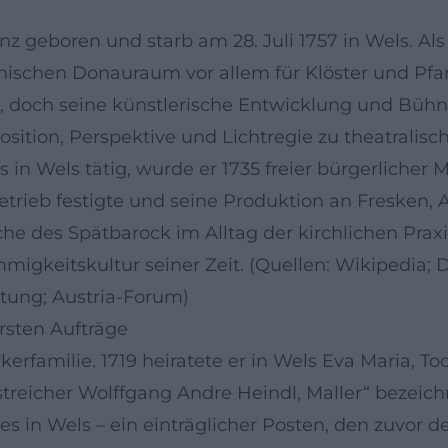
z geboren und starb am 28. Juli 1757 in Wels. Als
chischen Donauraum vor allem für Klöster und Pfar
 –, doch seine künstlerische Entwicklung und Büh
sition, Perspektive und Lichtregie zu theatralis
Wels tätig, wurde er 1735 freier bürgerlicher Mal
trieb festigte und seine Produktion an Fresken, 
che des Spätbarock im Alltag der kirchlichen Prax
migkeitskultur seiner Zeit. (Quellen: Wikipedia;
itung; Austria-Forum)
rsten Aufträge
rfamilie. 1719 heiratete er in Wels Eva Maria, To
treicher Wolffgang Andre Heindl, Maller“ bezeich
 in Wels – ein einträglicher Posten, den zuvor 