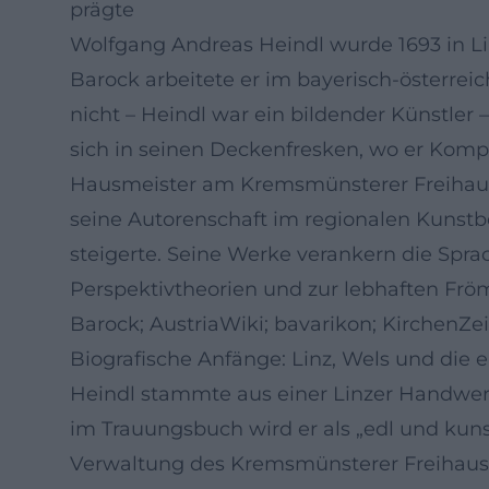
prägte
Wolfgang Andreas Heindl wurde 1693 in Lin
Barock arbeitete er im bayerisch-österrei
nicht – Heindl war ein bildender Künstler
sich in seinen Deckenfresken, wo er Kompo
Hausmeister am Kremsmünsterer Freihaus in 
seine Autorenschaft im regionalen Kunstbe
steigerte. Seine Werke verankern die Spra
Perspektivtheorien und zur lebhaften Fröm
Barock; AustriaWiki; bavarikon; KirchenZe
Biografische Anfänge: Linz, Wels und die e
Heindl stammte aus einer Linzer Handwerke
im Trauungsbuch wird er als „edl und kuns
Verwaltung des Kremsmünsterer Freihauses