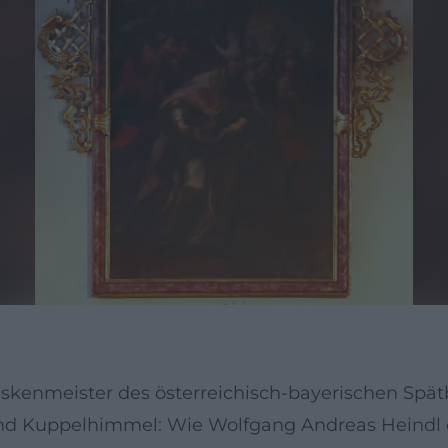
eskenmeister des österreichisch-bayerischen Spä
und Kuppelhimmel: Wie Wolfgang Andreas Heindl