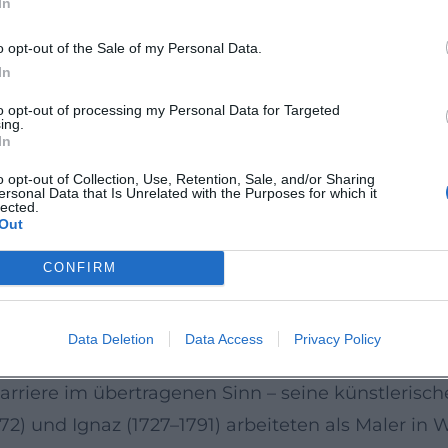
In
 Die Kalvarienbergkirche in Kremsmünster (1736–17
sen Kuppel die Himmelfahrt Christi als leuchtende
o opt-out of the Sale of my Personal Data.
e am Hochaltar und schließt dramaturgisch den K
In
erei. (Quellen: Wikipedia-Eintrag Kalvarienberg
to opt-out of processing my Personal Data for Targeted
ing.
In
geschätzter, aber nicht hofgetriebener Meister
o opt-out of Collection, Use, Retention, Sale, and/or Sharing
ersonal Data that Is Unrelated with the Purposes for which it
r Auftragskünstler, ohne den Nimbus des hofnahen 
lected.
Out
sition im Mittelfeld des Marktes: Für die Ausmal
ür eine ähnlich große Kuppel in Stadl-Paura an 
CONFIRM
eindl dauerhaft gefragt – ein Indiz für solide Pr
. (Quellen: Süddeutscher Barock; Deutsche Biogra
Data Deletion
Data Access
Privacy Policy
arriere im übertragenen Sinn – seine künstlerisch
2) und Ignaz (1727–1791) arbeiteten als Maler in W