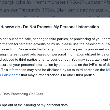
ienbergkirche in Kremsmünster (1736/37), später Pf
en an der Trattnach (1754). Die Kombination aus K
Kern seiner Produktion. (Quellen: Wikipedia; DeWik
n Perspektive und „Scheinarchitektur“
rf-news.de -
Do Not Process My Personal Information
Beherrschung der Quadratur- und Scheinarchitektu
to opt-out of the sale, sharing to third parties, or processing of your per
um Kuppeln optisch zu öffnen und den Kirchenra
formation for targeted advertising by us, please use the below opt-out s
auf diagonale Bewegungen, gestaffelte Himmelszo
r selection. Please note that after your opt-out request is processed y
eing interest-based ads based on personal information utilized by us or
. Die Pinselführung wirkt zunehmend lebhaft, Ges
disclosed to third parties prior to your opt-out. You may separately opt-
sche Handschrift seines Vorgängers Wimberger. I
losure of your personal information by third parties on the IAB’s list of
. This information may also be disclosed by us to third parties on the
IA
, die den Übergang zum Rokoko andeutet. (Quelle
Participants
that may further disclose it to other third parties.
ikola und die Kalvarienbergkirchen
l Data Processing Opt Outs
ühe Bewährung: Das Raumprogramm verlangt Integr
chichte mit barocker Festdramaturgie. In Lambac
o opt-out of the Sharing of my personal data.