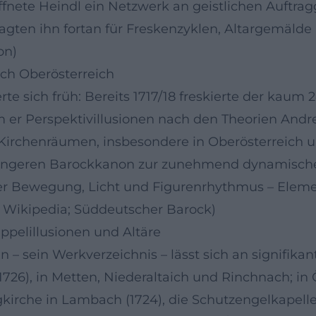
ffnete Heindl ein Netzwerk an geistlichen Auftragg
ragten ihn fortan für Freskenzyklen, Altargemäld
on)
ch Oberösterreich
e sich früh: Bereits 1717/18 freskierte der kaum 24
em er Perspektivillusionen nach den Theorien And
 Kirchenräumen, insbesondere in Oberösterreich u
rengeren Barockkanon zur zunehmend dynamischen
e er Bewegung, Licht und Figurenrhythmus – Eleme
; Wikipedia; Süddeutscher Barock)
ppelillusionen und Altäre
 – sein Werkverzeichnis – lässt sich an signifika
d 1726), in Metten, Niederaltaich und Rinchnach; 
rche in Lambach (1724), die Schutzengelkapelle in