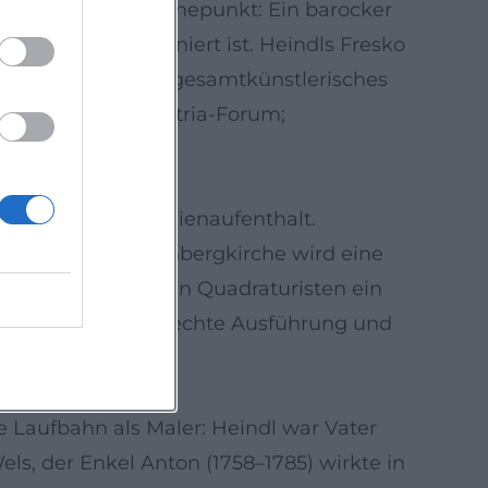
37) bildet einen Höhepunkt: Ein barocker
 Apotheose inszeniert ist. Heindls Fresko
reuzweg ab – ein gesamtkünstlerisches
 Kremsmünster; Austria-Forum;
Virtuosen mit Italienaufenthalt.
ung einer Kalvarienbergkirche wird eine
Carlone und seinen Quadraturisten ein
oduktion, termingerechte Ausführung und
phie)
e Laufbahn als Maler: Heindl war Vater
els, der Enkel Anton (1758–1785) wirkte in