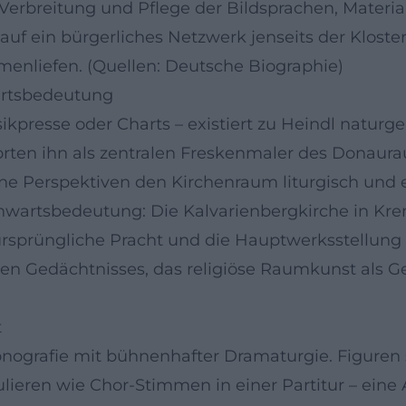
e Verbreitung und Pflege der Bildsprachen, Mater
 auf ein bürgerliches Netzwerk jenseits der Klos
menliefen. (Quellen: Deutsche Biographie)
artsbedeutung
ikpresse oder Charts – existiert zu Heindl naturg
rorten ihn als zentralen Freskenmaler des Donaur
ne Perspektiven den Kirchenraum liturgisch und 
artsbedeutung: Die Kalvarienbergkirche in Kre
rsprüngliche Pracht und die Hauptwerksstellung v
llen Gedächtnisses, das religiöse Raumkunst als G
t
nografie mit bühnenhafter Dramaturgie. Figuren st
eren wie Chor-Stimmen in einer Partitur – eine 