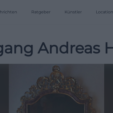
hrichten
Ratgeber
Künstler
Locatio
gang Andreas H