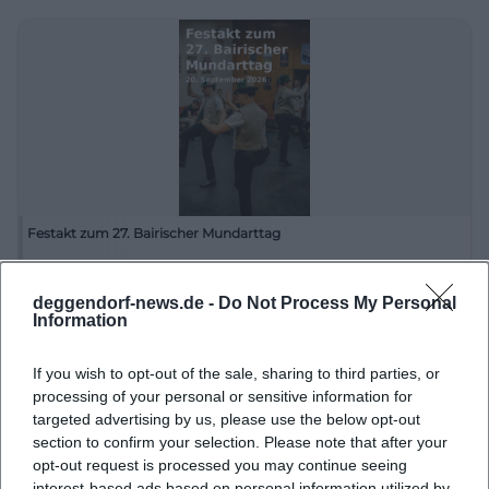
während der allgemeinen Dienstzeiten in einem
modernen Trauzimmer im Neuen Rathaus statt,
doch am Samstagvormittag steht der Große
Rathaussaal im Alten Rathaus für Eheschließungen
zur Verfügung. Darüber hinaus sind nach
Absprache auch andere besondere Trauorte
möglich. Genau dieser Mix aus Verlässlichkeit und
Festakt zum 27. Bairischer Mundarttag
besonderem Ambiente macht das Alte Rathaus für
Paare so attraktiv, denn hier verbindet sich die
20. Sep 2026
Feiern Sie die bairische Sprache beim 27. Bairischen Mundarttag in
formale Sicherheit des Standesamts mit einem
deggendorf-news.de -
Do Not Process My Personal
Deggendorf. Poetenteller und Ehrengaben erwarten Sie!
Information
historischen Rahmen, der dem Moment eine
Festivals
€
spürbar festliche Note gibt. Das Standesamt selbst
If you wish to opt-out of the sale, sharing to third parties, or
übernimmt in Deggendorf neben der
processing of your personal or sensitive information for
targeted advertising by us, please use the below opt-out
Beurkundung von Geburten, Eheschließungen
section to confirm your selection. Please note that after your
und Sterbefällen auch Anmeldeverfahren von
opt-out request is processed you may continue seeing
Eheschließungen und weitere
interest-based ads based on personal information utilized by