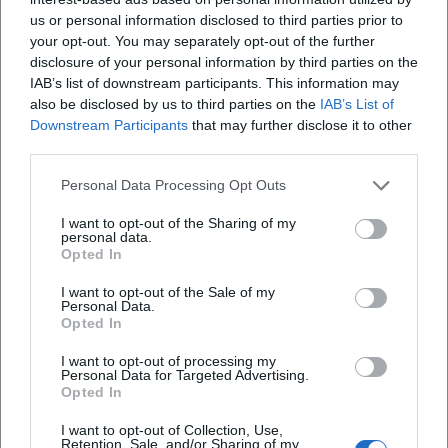
us or personal information disclosed to third parties prior to
personenstandsrechtliche Aufgaben. Termine
your opt-out. You may separately opt-out of the further
werden laut offizieller Seite telefonisch vereinbart.
disclosure of your personal information by third parties on the
([deggendorf.de]
IAB’s list of downstream participants. This information may
also be disclosed by us to third parties on the
IAB’s List of
(https://www.deggendorf.de/rathaus/rechts-
Downstream Participants
that may further disclose it to other
ordnungsverwaltung/standesamt/hochzeit?
third parties.
utm_source=openai))
Personal Data Processing Opt Outs
Wer sich eine Trauung im Alten Rathaus vorstellt,
denkt meist nicht nur an den Raum, sondern an
I want to opt-out of the Sharing of my
personal data.
die gesamte Situation davor und danach. Genau
Opted In
hier spielt die Lage am Oberen Stadtplatz ihre
I want to opt-out of the Sale of my
Stärke aus: Das Gebäude liegt mitten im Zentrum,
Personal Data.
Opted In
sodass sich Fotos, ein kurzer Spaziergang durch die
Altstadt oder ein Empfang im Anschluss nahtlos
I want to opt-out of processing my
Personal Data for Targeted Advertising.
planen lassen. Die Stadt betont außerdem, dass das
Opted In
Alte Rathaus mit dem gotischen Turm zu den
Häufig gestellte Fragen
I want to opt-out of Collection, Use,
Wahrzeichen Deggendorfs zählt. Dieses historische
Retention, Sale, and/or Sharing of my