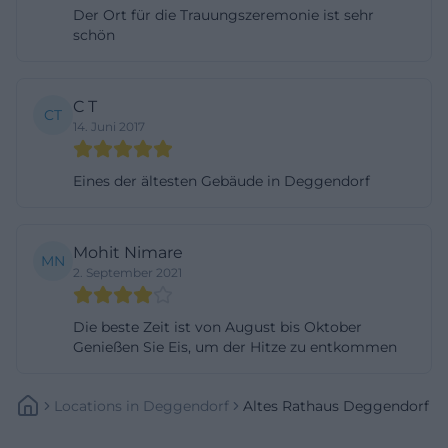
Der Ort für die Trauungszeremonie ist sehr
von Steinway & Sons, Tagungstische sowie
schön
Mikrofon- und Tonanlage. Bei Reihenbestuhlung ist
die Besucherzahl auf 100 Personen festgelegt.
Außerdem gibt es öffentliches WLAN.
C T
CT
14. Juni 2017
([deggendorf.de]
(https://www.deggendorf.de/kunst-und-
Eines der ältesten Gebäude in Deggendorf
kultur/vermietung-altes-rathaus))
Das Foyer ist als Raum für Stehempfänge oder als
Pausenraum geeignet und direkt an die Küche
Mohit Nimare
MN
angeschlossen. Mit 77,93 Quadratmetern und
2. September 2021
Stehtischen, langen Holztischen sowie
Die beste Zeit ist von August bis Oktober
verschiedenen Gläsern eignet es sich für
Genießen Sie Eis, um der Hitze zu entkommen
Veranstaltungen, bei denen Begegnung und
Austausch im Vordergrund stehen. Der Kleine
Locations
In
Deggendorf
Altes Rathaus Deggendorf
Sitzungssaal wiederum ist mit 49,79
Quadratmetern eher für kleinere Tagungen,