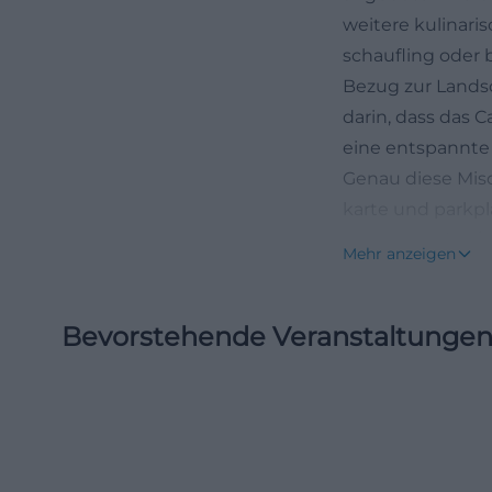
weitere kulinari
schaufling oder 
Bezug zur Landsc
darin, dass das 
eine entspannte
Genau diese Mis
karte und parkpla
deggendorf.de/t
Mehr anzeigen
rusel/bergcafe-fl
Öffnungszeiten, 
Bevorstehende Veranstaltunge
Bei berg cafe flo
sondern saisonal
werden zum Beis
10:00 bis 17:00 
auch 11:00 bis 1
Bergcafé an Woch