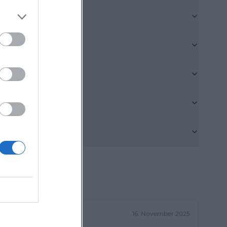
 Die Location
Das ist SEO-
eiten oder berg
tierung
assisches
charakter. Das
unterwegs ist,
ochenendgefühl
hren.
mus-
))
artet meist eine
ch eher das
hen im
16. November 2025
auf der