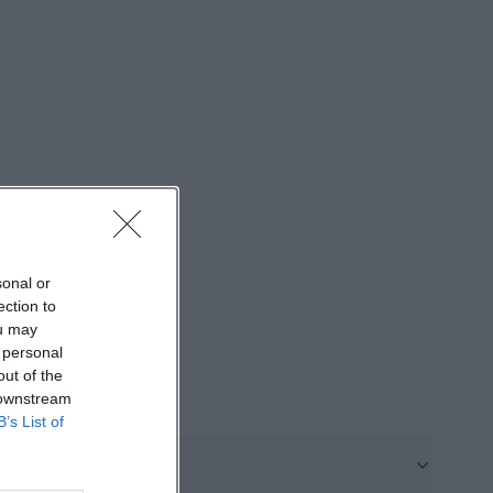
am. Für Suchende
ffiziellen Kanäle
o wird die
angaben wie
ige Abstimmung
 suchen, ist das
 Berghotel
als
 und Social
sonal or
/tourismus-
ection to
ou may
))
 personal
utzer bei einem
out of the
rade im Alpen-
 downstream
B’s List of
ls in einem
, wie
ffnungszeiten,