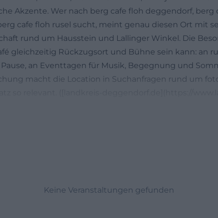
sche Akzente. Wer nach berg cafe floh deggendorf, berg c
berg cafe floh rusel sucht, meint genau diesen Ort mit 
haft rund um Hausstein und Lallinger Winkel. Die Beson
Café gleichzeitig Rückzugsort und Bühne sein kann: an r
 Pause, an Eventtagen für Musik, Begegnung und So
chung macht die Location in Suchanfragen rund um foto
tz so relevant. ([landkreis-deggendorf.de](https://www.l
ourismus-kultur/gastronomie/gastronomie-im-wanderz
oh/))
Kontakt und aktuelle Infos
n
h öffnungszeiten ist wichtig zu wissen, dass die Zeiten nic
 und wetterabhängig kommuniziert werden. Auf der offiz
piel Öffnungszeiten ab Mai genannt, meist samstags u
Uhr. In einem späteren Webauftritt wurden für eine ande
Keine Veranstaltungen gefunden
6:00 Uhr an Wochenenden genannt. Die Landkreis-Seite e
enenden sogar im Winter geöffnet sein kann, allerding