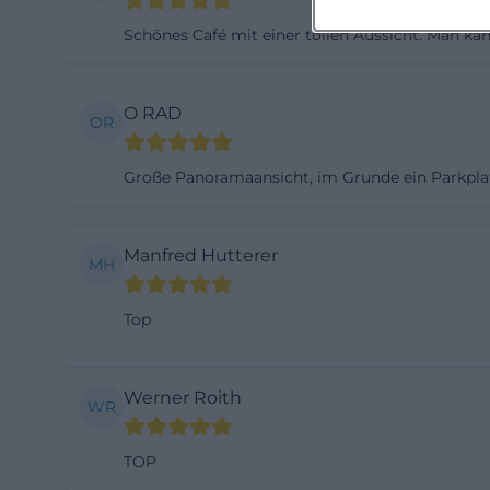
offiziellen Präs
Schönes Café mit einer tollen Aussicht. Man k
Frühstücksbox be
bewusst flexibel
O RAD
des Konzepts: Der
OR
Bergatmosphäre p
Große Panoramaansicht, im Grunde ein Parkplat
allem Kuchen, kl
kann die Frühstü
jeweilige Forma
Manfred Hutterer
MH
hier eng zusamme
oder ein erweite
Top
(https://www.la
wanderzentrum-ru
Besonders spanne
Werner Roith
WR
aktuellen Instag
Musik für Ferrago
TOP
sondern lebt von