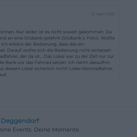
deine alte PDF-
21. April 2025
Content ist das
r für einen
önnen. Nur leider ist es nicht soweit gekommen. Da
flug lohnt. Beim
d an eine Sitzbank gelehnt (Sitzbank s. Foto). Wollte
alitativ
Ich erkläre der Bedienung, dass das ein
ssicht, Pause,
ei. Darauf wollte sich die Bedienung nicht einlassen
dfahrer, der da ist… Das Lokal war zu der Zeit nur zur
. Genau das
die Bank vor das Fahrrad setzen. Ich nahm daraufhin
re Atmosphäre
diesem Lokal sicherlich nicht! Liebe Rennradfahrer,
auf.
.de]
stronomie-im-
loh parkplatz
ufling. Noch
Deggendorf
ndort als
Deine Events. Deine Momente.
 praktisch, weil