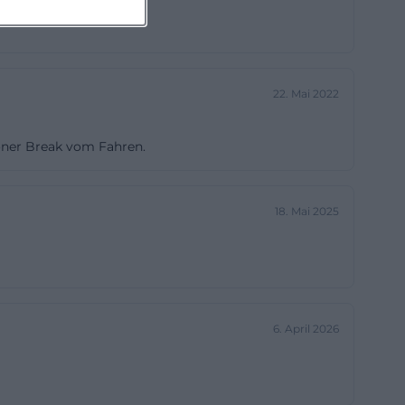
 auch eine
che Angebot
 sondern Teil
22. Mai 2022
 und zur
lanen, sind vor
öner Break vom Fahren.
ler am Morgen
isen oft auf das
fotos hängen
18. Mai 2025
r eine Caféküche
stronomie-im-
rzählt. In
6. April 2026
vi und Live-
tatisch,
uchanfrage berg