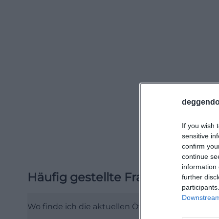
wetterabhängig u
bedeutet das: Wer
prüfen, statt sic
Location online 
Telefonnummer un
erleichtert. Für a
ebenfalls hilfre
deggendo
verbunden. Eine 
Informationskana
If you wish 
Media. ([landkre
sensitive in
confirm you
kultur/gastrono
continue se
Für die lokale S
information 
Häufig gestellte Fragen
Bergcafé nicht n
further disc
participants
und Voralpenraum
Downstream 
Stadtcafé. Desha
Wo finde ich die aktuellen Öffnungszeiten vo
Suchmaschinenan