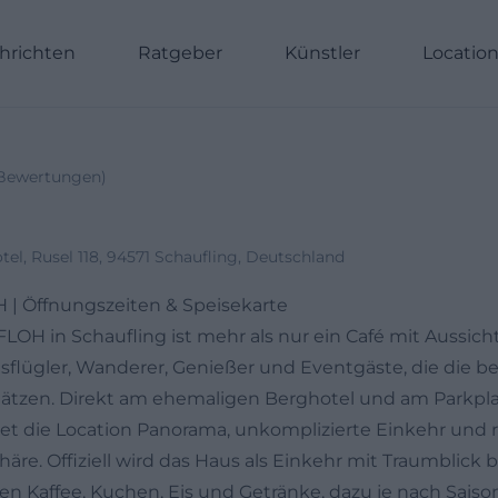
hrichten
Ratgeber
Künstler
Locatio
Bewertungen
)
el, Rusel 118, 94571 Schaufling, Deutschland
| Öffnungszeiten & Speisekarte
OH in Schaufling ist mehr als nur ein Café mit Aussicht:
usflügler, Wanderer, Genießer und Eventgäste, die die 
hätzen. Direkt am ehemaligen Berghotel und am Parkpla
et die Location Panorama, unkomplizierte Einkehr und 
re. Offiziell wird das Haus als Einkehr mit Traumblick 
 Kaffee, Kuchen, Eis und Getränke, dazu je nach Saiso