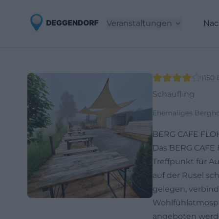
Veranstaltungen
Nac
(
150
Schaufling
Ehemaliges Berghot
BERG CAFE FLOH 
Das BERG CAFE FL
Treffpunkt für A
auf der Rusel sc
gelegen, verbind
Wohlfühlatmosphä
angeboten werden