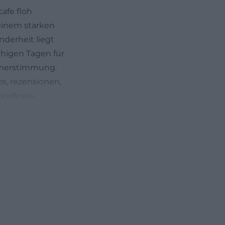
afe floh
seinem starken
derheit liegt
uhigen Tagen für
mmerstimmung.
s, rezensionen,
andkreis-
entrum-
ht starr sind,
iellen Seite
nd sonntags von
re Saisonphase
rgänzt, dass das
s ebenfalls