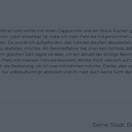
arte bedeutet das: Die beste Information ist nicht irgen
ie jeweils aktuelle Kommunikation des Hauses. Für SEO-
gle-Nutzer häufig die Frage im Kopf haben, ob ein Ort nu
efahren und wollte mir einen Cappuccino und ein Stück Kuchen g
icht oder ob sich der Besuch auch als kleiner Genussaus
t vom Lokal einsehbar ist, habe ich mein Fahrrad mitgenommen un
t die Antwort klar: Es ist ein Ort für unkomplizierte, qu
n. Da wurde ich aufgefordert, das Fahrrad draußen abzustellen. 
tronomie, nicht für die schwere Vollkarte. Die Worte Au
 so abstellen möchte. Als Rennradfahrer hat man kein Schloss dab
gleichen Satz sagte sie aber, ich bin aktuell der einzige Rennra
 Getränke beschreiben den Kern besser als lange Menüs
en Platz mit meinem Fahrrad blockiert. Wollte mich nämlich auf 
n sozialen Bildern des Hauses: Sonne, Weitblick, locke
h die Bedienung, ob ich was mitnehmen möchte. Danke, aber aus 
 nur unbeaufsichtigt abstellen und ihr habt auch keine Sicht dar
 das den Ort nicht überfrachtet. ([landkreis-deggendorf
ndkreis-deggendorf.de/tourismus-kultur/gastronomie/ga
sel/bergcafe-floh/))
tz und Lage auf der Rusel
rt zu den wichtigsten Themen, wenn jemand berg cafe f
oh karte sucht. Die Adresse ist klar: Rusel 118, 94571 Scha
 durch die Beschreibung der Landkreis-Seite, die den Sta
Deine Stadt. 
maligen Berghotel bezeichnet. Das ist für Besucher sehr