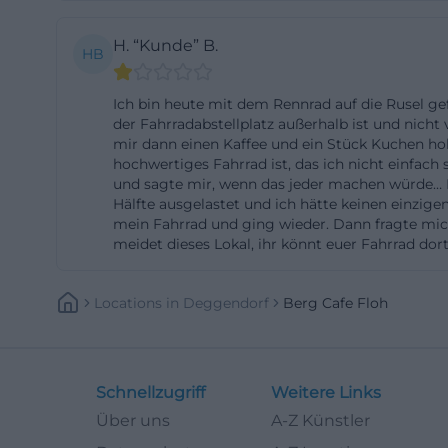
cafe floh speisek
H. “Kunde” B.
Karte, sondern d
HB
wichtig, weil Goo
Ich bin heute mit dem Rennrad auf die Rusel g
kurzen Kaffee re
der Fahrradabstellplatz außerhalb ist und nich
BERG CAFE FLOH is
mir dann einen Kaffee und ein Stück Kuchen hole
passende Berggas
hochwertiges Fahrrad ist, das ich nicht einfach
und sagte mir, wenn das jeder machen würde… Im 
Kuchen, Eis und
Hälfte ausgelastet und ich hätte keinen einzig
passt auch zu de
mein Fahrrad und ging wieder. Dann fragte mic
meidet dieses Lokal, ihr könnt euer Fahrrad dort
und ein Angebot,
(https://www.la
wanderzentrum-ru
Locations
In
Deggendorf
Berg Cafe Floh
Anfahrt, Parkpla
Die Anfahrt gehö
oder berg cafe fl
Schnellzugriff
Weitere Links
präziser wird es
Über uns
A-Z Künstler
Parkplatz am ehe