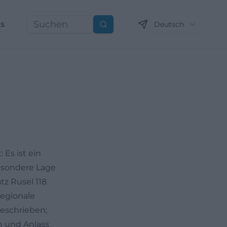
ns
Deutsch
Suchen
 Es ist ein
besondere Lage
tz Rusel 118
regionale
beschrieben;
n und Anlass