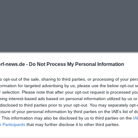
nd mit Verweis auf die aktuelle Website oder Instagr
 eine sichere Anfahrt plant, sollte vor dem Besuch die o
h auf eine einzige feste Zeitangabe zu verlassen. Genau s
geführt: flexibel, naturverbunden und saisonal. Kontakt
d E-Mail sind öffentlich hinterlegt, was die kurzfrist
lle, die berg cafe floh karte oder berg cafe floh parkplatz
ich, denn die Anfahrt ist eng mit der Lage am ehemaligen
rf-news.de -
Do Not Process My Personal Information
Webcam wird auf den geprüften offiziellen Seiten nicht 
l genannt; die aktuelle Orientierung läuft über Website
to opt-out of the sale, sharing to third parties, or processing of your per
is-deggendorf.de](https://www.landkreis-deggendorf.de
formation for targeted advertising by us, please use the below opt-out s
r selection. Please note that after your opt-out request is processed y
mie/gastronomie-im-wanderzentrum-rusel/bergcafe-floh/
eing interest-based ads based on personal information utilized by us or
uchintention ist dieser Punkt besonders relevant, weil N
disclosed to third parties prior to your opt-out. You may separately opt-
ur Essen, sondern vor allem Verlässlichkeit erwarten. Ge
losure of your personal information by third parties on the IAB’s list of
. This information may also be disclosed by us to third parties on the
IA
 ändern sich Betriebszeiten wetterbedingt schneller a
Participants
that may further disclose it to other third parties.
lb ist das BERG CAFE FLOH auch ein gutes Beispiel dafür
m BERG CAFE FLOH?
fragen und echte Besucherfragen zusammenlaufen: Ö