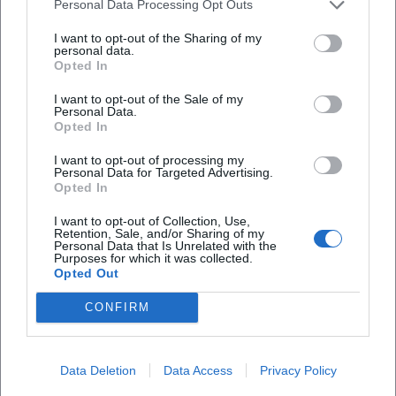
Personal Data Processing Opt Outs
der Burgsee nicht nur gelegentlich genutzt wird,
Welche Veranstaltungen finden am Burgsee
I want to opt-out of the Sharing of my
sondern im Alltag des Vereins eine zentrale Rolle
statt?
personal data.
Opted In
spielt. Besonders relevant für Familien und
Einsteiger ist der Jugendbereich, der auch in den
I want to opt-out of the Sale of my
Wie komme ich zum Burgsee?
Personal Data.
offiziellen Stadtmeldungen wiederkehrt. Dort wird
Opted In
der Burgsee als Ort für Aktionen mit Kindern
Wo kann ich am Burgsee parken?
I want to opt-out of processing my
genannt, zum Beispiel beim Piratentag oder beim
Personal Data for Targeted Advertising.
Opted In
Schnuppersegeln im Ferienprogramm. Damit wird
deutlich, dass der Burgsee nicht exklusiv ist,
I want to opt-out of Collection, Use,
Bewertungen
Retention, Sale, and/or Sharing of my
sondern immer wieder für öffentliche Angebote
Personal Data that Is Unrelated with the
Purposes for which it was collected.
geöffnet wird. Gerade in einer Stadt wie
Opted Out
Deggendorf, die auf ihrem Portal zahlreiche
yrosmary@gmail.com Sch
YS
CONFIRM
11. September 2018
Veranstaltungen bündelt, profitiert der Burgsee
von dieser Mischung aus Verein und öffentlicher
Mei See hoid!!!
Aufmerksamkeit. ([diesegler-ev.de]
Data Deletion
Data Access
Privacy Policy
(https://www.diesegler-ev.de/?utm_source=openai))