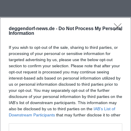
und im Deutschen Seglerverband, was den Verein
als festen Bestandteil der organisierten Segelszene
in Niederbayern zeigt. Für die Einordnung des
deggendorf-news.de -
Do Not Process My Personal
Burgsees ist das entscheidend, denn der Ort wird
Information
dadurch nicht nur als landschaftlicher Punkt
sichtbar, sondern als echtes Vereinsrevier mit
If you wish to opt-out of the sale, sharing to third parties, or
processing of your personal or sensitive information for
Struktur, Regeln und kontinuierlicher Nutzung.
targeted advertising by us, please use the below opt-out
Wer also den Begriff Burgsee Verein sucht, findet
section to confirm your selection. Please note that after your
hier keine lose Freizeitszene, sondern einen seit
opt-out request is processed you may continue seeing
interest-based ads based on personal information utilized by
Jahren gewachsenen Sport- und Ausbildungsort.
us or personal information disclosed to third parties prior to
Häufig gestellte Fragen
([diesegler-ev.de](https://www.diesegler-ev.de/?
your opt-out. You may separately opt-out of the further
utm_source=openai))
disclosure of your personal information by third parties on the
IAB’s list of downstream participants. This information may
Auf der Vereinsseite sind mehrere Themenbereiche
Wo liegt der Burgsee in Deggendorf?
also be disclosed by us to third parties on the
IAB’s List of
sichtbar, die das Leben am Burgsee prägen:
Downstream Participants
that may further disclose it to other
Regatta, Jugend, Fahrtensegeln, Ausbildung, Bilder
third parties.
Gibt es am Burgsee einen Segelverein?
und Kontakt. Das ist ein starkes Signal dafür, dass