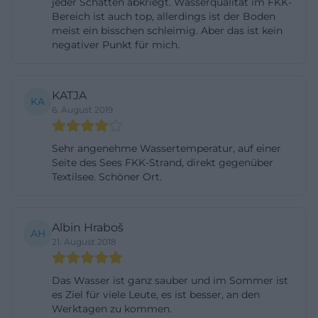
jeder Schatten abkriegt. Wasserqualität im FKK-
ev.de](https://www.diesegler-
Bereich ist auch top, allerdings ist der Boden
meist ein bisschen schleimig. Aber das ist kein
ev.de/regatta/segelanweisung?
negativer Punkt für mich.
utm_source=openai))
Anfahrt zum Burgsee in Deggendorf und Parken
KATJA
am elypso
KA
6. August 2019
Für die Anreise ist die Orientierung über das elypso
am einfachsten. Die offizielle Anfahrtsseite nennt
Sehr angenehme Wassertemperatur, auf einer
die Adresse Sandnerhofweg 4-6 in 94469
Seite des Sees FKK-Strand, direkt gegenüber
Deggendorf, beschreibt die Zufahrt von der A92 in
Textilsee. Schöner Ort.
Fahrtrichtung Deggendorf und nennt außerdem
die Haltestellen Deggendorf, Natternberg (elypso),
Albin Hraboš
AH
Rettenbach, Mainkofen, Pankofen und Plattling.
21. August 2018
Genau diese Informationen sind für den Burgsee
wichtig, weil der See laut Stadtangaben hinter dem
Das Wasser ist ganz sauber und im Sommer ist
elypso liegt und sich damit im direkten Umfeld
es Ziel für viele Leute, es ist besser, an den
Werktagen zu kommen.
dieser Adresse befindet. Wer also mit dem Auto