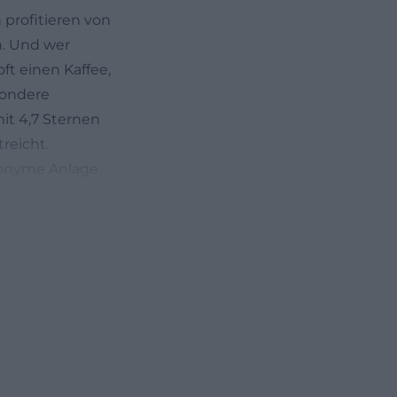
profitieren von
n. Und wer
ft einen Kaffee,
sondere
it 4,7 Sternen
reicht.
anonyme Anlage
 Charakter und
t in der Regel
e offiziellen
nd laut Website
 Wichtig ist
uter Witterung
n vorher noch