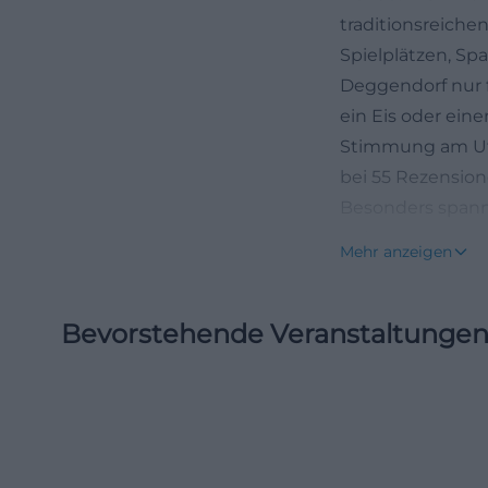
traditionsreiche
Spielplätzen, Sp
Deggendorf nur f
ein Eis oder ein
Stimmung am Ufer
bei 55 Rezension
Besonders spanne
anfühlen, sonder
Mehr anzeigen
klarer Sommeride
Öffnungszeiten
Bevorstehende Veranstaltunge
Wer nach den Öf
zwei verschiedene
Angaben. Die Str
täglich von Mont
dabei der Hinwei
ist die Bar ein v