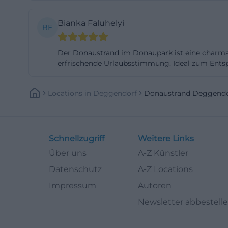
nur wegen eines
Bianka Faluhelyi
Licht, Klang, Si
BF
informellen Treff
Der Donaustrand im Donaupark ist eine charman
Weiterentwicklung
erfrischende Urlaubsstimmung. Ideal zum Entspa
und mit jedem So
nur ein gastrono
Locations
In
Deggendorf
Donaustrand Deggendo
Donaustrand Degg
Durchgangsfläch
Camping Donaust
Schnellzugriff
Weitere Links
Camping Donaustr
Über uns
A-Z Künstler
Website betont, 
gibt und dass er 
Datenschutz
A-Z Locations
Argument für Gäs
Impressum
Autoren
gewachsener Erfa
Newsletter abbestell
beschrieben, wob
fußläufig erreich