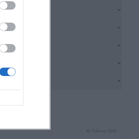
entspannter,
ie stark von
die Strandbar
s verweist, macht
ge mit Familie,
ustrand. Laut
nd als Ort
ist keine leere
 fruchtige
den, Spaziergang
hte, kleine
en, sondern auch
mit niedriger
16. Februar 2026
 Strandstühle,