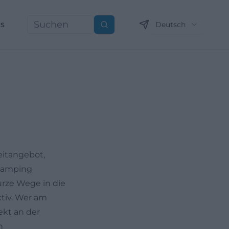
ns
Deutsch
Suchen
eitangebot,
 Camping
rze Wege in die
ktiv. Wer am
ekt an der
n