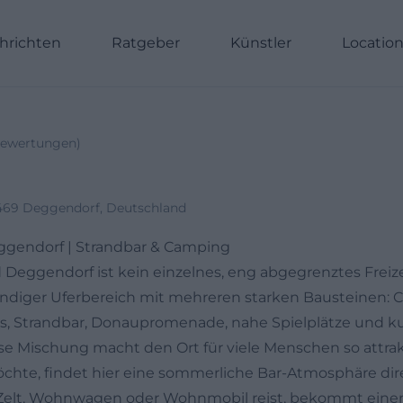
hrichten
Ratgeber
Künstler
Locatio
ewertungen
)
4469 Deggendorf, Deutschland
gendorf | Strandbar & Camping
Deggendorf ist kein einzelnes, eng abgegrenztes Freiz
endiger Uferbereich mit mehreren starken Bausteinen:
, Strandbar, Donaupromenade, nahe Spielplätze und ku
se Mischung macht den Ort für viele Menschen so attra
chte, findet hier eine sommerliche Bar-Atmosphäre dir
Zelt, Wohnwagen oder Wohnmobil reist, bekommt eine