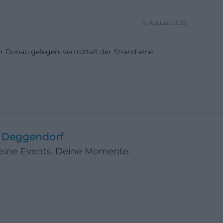
 aus Wasser,
9. August 2025
ling und einen
ontinuierlichen
 Donau gelegen, vermittelt der Strand eine
etabliert hat
t damit nicht
dass der
als
Deggendorf
 Die offizielle
 als 70 Jahren
Deine Events. Deine Momente.
st ein starkes
 Ort mit
te Donauadresse
glichkeiten
t, denn etwa 50