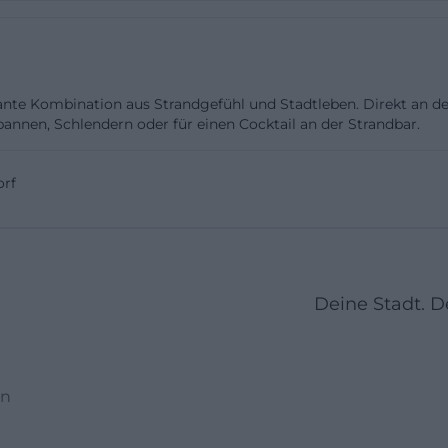
 konkreten Menüs, sondern wegen der Gesamtsituation
tzplätzen und offenem Raum. Wer Bilder, Stadtstrand-Fee
punkt sucht, findet hier genau das. Das passt auch zur k
te Kombination aus Strandgefühl und Stadtleben. Direkt an der
 des Donaustrands, der sich seit Jahren als Freizeitort 
nnen, Schlendern oder für einen Cocktail an der Strandbar.
mmer eine klarere Identität bekommt. Die Strandbar is
mischer Baustein, sondern das sichtbare Symbol dafür, 
rf
endorf als Aufenthaltsort funktioniert und nicht bloß 
e.
randhaus Deggendorf: Stellplätze, Preise und Service
andhaus Deggendorf ist der historische Kern des Areals.
dass es den Campingplatz direkt an der Donau seit mehr
Deine Stadt. 
mittlerweile in der dritten Generation geführt wird. Das i
te, die nicht nur einen Stellplatz suchen, sondern einen
hrung und klarer Ausrichtung. Die Lage wird als direk
en
ei Restaurants, Strandbar, Innenstadt und Einkaufsmö
bar sind. Auch für Hundebesitzer ist die Lage interessan