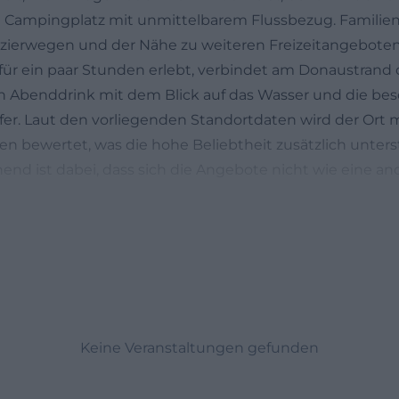
n Campingplatz mit unmittelbarem Flussbezug. Familien 
azierwegen und der Nähe zu weiteren Freizeitangebote
ür ein paar Stunden erlebt, verbindet am Donaustrand o
en Abenddrink mit dem Blick auf das Wasser und die be
. Laut den vorliegenden Standortdaten wird der Ort m
en bewertet, was die hohe Beliebtheit zusätzlich unterst
nd ist dabei, dass sich die Angebote nicht wie eine 
n wie ein gewachsener Ort mit Geschichte, regionalem
ntität.
 am Donaustrand Deggendorf
n
fnungszeiten des Donaustrands Deggendorf sucht, mein
 Bereiche, und genau deshalb lohnt sich der Blick auf di
andbar Deggendorf ist von April bis Oktober geöffnet u
ag bis Sonntag zwischen 11:00 und 23:00 Uhr erreichbar.
Keine Veranstaltungen gefunden
s, dass der Betrieb wetterabhängig ist. Das heißt: Bei g
erlässlicher Treffpunkt, bei unsicherem Wetter sollte ma