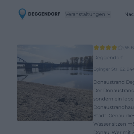
Veranstaltungen
Nac
(
55
B
Deggendorf
Eginger Str. 62, 9
Donaustrand Deg
Der Donaustrand 
sondern ein leb
Donaustrandhaus
Stadt. Genau die
Wasser sitzen mö
Donau. Wer mit 