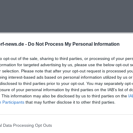
llen Status prüfen. Die Betreiber verweisen dafür ausdrü
näle und den WhatsApp-Kanal, über den tagesaktuelle 
erden. Das ist für Gäste praktisch, die spontan kommen
ermutungen verlassen wollen.
eich ist die Situation etwas anders. Camping Donaust
rf-news.de -
Do Not Process My Personal Information
eite Rezeptionszeiten von Montag bis Sonntag, jeweils v
 15:00 bis 20:00 Uhr. Wer kurzfristig buchen möchte, soll 
to opt-out of the sale, sharing to third parties, or processing of your per
araus wird deutlich: Der Campingplatz ist auf Gäste mit 
formation for targeted advertising by us, please use the below opt-out s
r selection. Please note that after your opt-out request is processed y
ngestellt, die Strandbar dagegen funktioniert als saisona
eing interest-based ads based on personal information utilized by us or
zeiten und wetterabhängigem Betrieb. Für die Planung i
disclosed to third parties prior to your opt-out. You may separately opt-
sich beide Angebote gut ergänzen. Tagsüber kann man
losure of your personal information by third parties on the IAB’s list of
. This information may also be disclosed by us to third parties on the
IA
mit dem Fahrrad ankommen, abends sitzt man noch lang
Participants
that may further disclose it to other third parties.
ür Übernachtungsgäste bleibt der Campingplatz als ru
nau bestehen.
ik des Donaustrands ist Teil seines Charmes. In Deggendo
nd Deggendorf?
l Data Processing Opt Outs
ommer- und Frühherbstziel, an dem man das Wasser, die