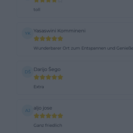
Sonnenschirme, 
toll
bewusst entspannt
Auch die Lage der
Yasaswini Kommineni
malerisch am St
YK
Das bedeutet: Ma
Wunderbarer Ort zum Entspannen und Genieß
an der der Prome
Diese räumliche 
Man kann vorbeis
Darijo Šego
DŠ
einem Getränk v
mit Strandbar au
Extra
Genau das macht 
Familien, Radfah
am Fluss suchen
aljo jose
AJ
Für viele Besuch
entscheidend. Di
Ganz friedlich
lockerer Treffpu