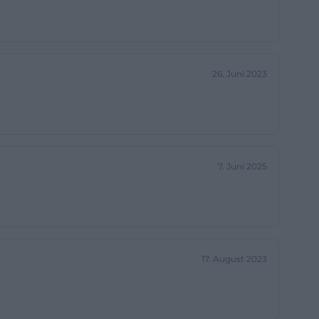
ufenthalt
wird sie als
26. Juni 2023
 beschrieben.
an der Stelle,
nis übergeht.
lässig macht.
den Abend mit
7. Juni 2025
n Donaustrand
tion Pommes.
aziergänger,
Urlaubsstimmung
17. August 2023
pliziertheit
ndern ein
n kommt nicht