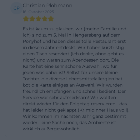
Christian Plohmann
Show als abendfüllendes Erlebnis umgesetzt, meist
CP
18. Oktober 2025
in Kombination mit einem mehrgängigen Menü.
Die Eventbeschreibungen betonen, dass jedes Jahr
Es ist kaum zu glauben, wir (meine Familie und
ein neuer Fall gespielt wird, womit sich auch
ich) sind zum 5. Mal in Hengersberg auf dem
Ponyhof und haben dieses tolle Restaurant erst
Stammgäste auf frische Pointen freuen können.
in diesem Jahr entdeckt. Wir haben kurzfristig
Typisch ist ein früher Einlass am späten Nachmittag
einen Tisch reserviert (ich denke, ohne geht es
oder frühen Abend, um Ankommen, Platznehmen
nicht) und waren zum Abendessen dort. Die
Karte hat eine sehr schöne Auswahl, wo für
und das erste Getränk entspannt zu gestalten,
jeden was dabei ist! Selbst für unsere kleine
bevor die Show startet. Besonders populäre
Tochter, die diverse Lebensmittelallergien hat,
bot die Karte einiges an Auswahl. Wir wurden
Termine werden über regionale
freundlich empfangen und schnell bedient. Der
Veranstaltungsportale angekündigt und laufen
Service war sehr aufmerksam! Wir wollten
schnell voll. Daher empfiehlt sich die frühzeitige
direkt wieder für den Folgetag reservieren… das
hat leider nicht geklappt (Krimidinner Haus voll).
Ticketbuchung. Gleichzeitig bleibt das Programm
Wir kommen im nächsten Jahr ganz bestimmt
abwechslungsreich: Neben Krimiformaten bietet
wieder… eine Sache noch, das Ambiente ist
wirklich außergewöhnlich!
die Atmosphäre des Gewölbes Raum für Konzerte
im kleinen Rahmen, Kulturabende, kulinarische