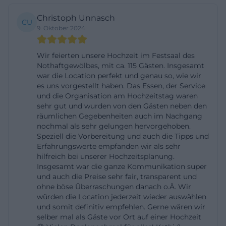
Themenabende und private Jubiläen mit
Christoph Unnasch
CU
Bühnenmomenten. Durch die flexible
9. Oktober 2024
Raumtrennung zwischen Gewölbe und Tanzsaal
lässt sich die Bestuhlung maßgenau ans Programm
Wir feierten unsere Hochzeit im Festsaal des
Nothaftgewölbes, mit ca. 115 Gästen. Insgesamt
anpassen, sodass intime Lesungen ebenso
war die Location perfekt und genau so, wie wir
funktionieren wie lebendige Feierabende mit Tanz.
es uns vorgestellt haben. Das Essen, der Service
Wer ein Event plant, sollte bei der Anfrage angeben,
und die Organisation am Hochzeitstag waren
sehr gut und wurden von den Gästen neben den
ob Bühne, Ton und Licht benötigt werden. Das
räumlichen Gegebenheiten auch im Nachgang
Haus kennt das Zusammenspiel aus Service, Küche
nochmal als sehr gelungen hervorgehoben.
Speziell die Vorbereitung und auch die Tipps und
und Ablaufregie und kann passende Zeitpläne
Erfahrungswerte empfanden wir als sehr
empfehlen, damit Menüfolgen und
hilfreich bei unserer Hochzeitsplanung.
Insgesamt war die ganze Kommunikation super
Programmpunkte ineinandergreifen.
und auch die Preise sehr fair, transparent und
Speisekarte, Küche und beliebte Klassiker
ohne böse Überraschungen danach o.Ä. Wir
Die Küche im Nothaftgewölbe verbindet regionale
würden die Location jederzeit wieder auswählen
und somit definitiv empfehlen. Gerne wären wir
Handschrift mit mediterranen Akzenten. Bekannt
selber mal als Gäste vor Ort auf einer Hochzeit
sind die Steinofenpizzen, die in einem original