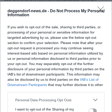
Möglichkeit, ganz entspannt einen Blick in die Säle
kann ich parken?
deggendorf-news.de -
Do Not Process My Personal
zu werfen und im Anschluss die Küche
Information
kennenzulernen. Diese Kombination aus kurzer
Gibt es eine online einsehbare Speisekarte?
Führung und kulinarischem Kennenlernen hilft bei
If you wish to opt-out of the sale, sharing to third parties, or
processing of your personal or sensitive information for
der Planung von Menü, Ablauf und
Wie viele Personen passen in die Location und
targeted advertising by us, please use the below opt-out
welche Räume gibt es?
Raumaufteilung. Wer mit Allergien oder speziellen
section to confirm your selection. Please note that after your
Ernährungswünschen reist, sollte das am besten
opt-out request is processed you may continue seeing
interest-based ads based on personal information utilized by
Was kostet eine Hochzeit im Nothaftgewölbe?
schon bei der Reservierung ansprechen. Das Team
us or personal information disclosed to third parties prior to
plant Menüs vorausschauend und berücksichtigt
your opt-out. You may separately opt-out of the further
vegetarische und vegane Optionen ebenso wie
Welche Veranstaltungen finden statt, etwa
disclosure of your personal information by third parties on the
IAB’s list of downstream participants. This information may
Krimidinner?
Unverträglichkeiten. Für Familienfeiern ist es
also be disclosed by us to third parties on the
IAB’s List of
ausdrücklich erlaubt, eigene Kuchen oder Torten
Downstream Participants
that may further disclose it to other
mitzubringen. Ein praktischer Tipp für
third parties.
Restaurantabende: Besonders beliebte Termine in
Bewertungen
Personal Data Processing Opt Outs
der Gewölbesaison sind schnell ausgebucht.
I want to opt-out of the Sharing of my
Gruppen sollten daher frühzeitig reservieren und