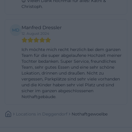
😉 Vielen Dank nochmal für alles! Kathi &
italienischen Ofen gebacken werden und auf eine
Christoph.
dünne, knusprige Textur setzen. Beliebte Klassiker,
die auf öffentlich einsehbaren Speiseportalen
Manfred Dressler
MD
geführt werden, sind etwa die Pizza Prosciutto
12. August 2024
sowie Quattro Stagioni mit Schinken,
Champignons, Oliven und Peperoni. Neben den
Ich möchte mich recht herzlich bei dem ganzen
Team für die super abgelaufene Hochzeit meiner
Pizzen werden hausgemachte Burger-Varianten
Tochter bedanken. Super Service, freundliches
angeboten, darunter ein namensgebender Burger
Team, sehr gutes Essen und eine sehr schöne
mit Rinderhack-Patty, Speck, Mozzarella, Tomaten,
Lokation, drinnen und draußen. Nicht zu
vergessen, Parkplätze sind sehr viele vorhanden
Avocado und hausgemachter Soße, serviert mit
und die Kinder haben sehr viel Platz und sind
buntem Salat, Pommes und Dip. Solche Angaben
sicher im ganzen abgeschlossenen
Nothaftgebäude.
tragen auf den Portalen einen Hinweis, dass stets
die im Restaurant ausgehängte Karte verbindlich
ist; das ist gängige Praxis, denn saisonale Produkte,
Locations
In
Deggendorf
Nothaftgewoelbe
Verfügbarkeiten und Aktionsgerichte können zu
Anpassungen führen. Für Gäste mit