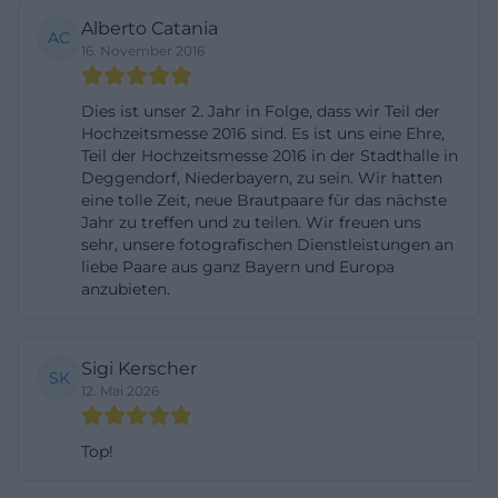
sie als Veranstaltungsort und Vermieter arbeiten
Alberto Catania
AC
16. November 2016
und Ticketfragen bei manchen Formaten an den
Veranstalter gehen. Diese Transparenz ist ein
Dies ist unser 2. Jahr in Folge, dass wir Teil der
Pluspunkt, weil sie Missverständnisse reduziert und
Hochzeitsmesse 2016 sind. Es ist uns eine Ehre,
die Orientierung erleichtert. Für die Content-
Teil der Hochzeitsmesse 2016 in der Stadthalle in
Deggendorf, Niederbayern, zu sein. Wir hatten
Strategie bedeutet das: Das Programm ist nicht nur
eine tolle Zeit, neue Brautpaare für das nächste
ein Servicebereich, sondern einer der wichtigsten
Jahr zu treffen und zu teilen. Wir freuen uns
Conversion-Treiber der gesamten Location-Seite.
sehr, unsere fotografischen Dienstleistungen an
liebe Paare aus ganz Bayern und Europa
Deshalb sollten Veranstaltungstitel, Termindruck
anzubieten.
und Ticketwege immer deutlich kommuniziert
werden. ([deggendorfer-stadthallen.de]
(https://www.deggendorfer-
Sigi Kerscher
SK
12. Mai 2026
stadthallen.de/index.php?
anr=1285&nr=4&unnr=113&utm_source=openai))
Top!
Parken und Anfahrt zur Stadthallen Deggendorf
Die Anfahrt ist einer der stärksten praktischen