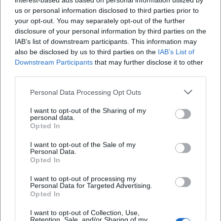
interest-based ads based on personal information utilized by
us or personal information disclosed to third parties prior to
während Andy Borg für den 18. Februar 2027
your opt-out. You may separately opt-out of the further
angekündigt ist und klassische Schlagerstimmung
disclosure of your personal information by third parties on the
mit Oldies und Evergreens verbindet. Auch das
IAB’s list of downstream participants. This information may
Häufig gestellte Fragen
also be disclosed by us to third parties on the
Weihnachtsmusical Die Stille Nacht und die
IAB’s List of
Downstream Participants
that may further disclose it to other
musikalische Revue I am from Austria mit Bezug zu
third parties.
Rainhard Fendrich zeigen, wie stark das Haus auch
Wo finde ich das aktuelle
Personal Data Processing Opt Outs
Veranstaltungsprogramm der Stadthallen
emotionale, familienfreundliche und
Deggendorf?
generationenübergreifende Formate bespielt. Die
I want to opt-out of the Sharing of my
personal data.
Kastelruther Spatzen waren ebenfalls Teil des
Opted In
Wo kann ich bei der Stadthallen Deggendorf
Programms und stehen beispielhaft für
GmbH parken?
I want to opt-out of the Sale of my
volkstümliche Musik und treue Fangemeinden.
Personal Data.
Opted In
Wer hier sucht, möchte also nicht nur einen Ort
Wie groß sind Halle 1 und Halle 2 in den
finden, sondern ein Erlebnis mit
I want to opt-out of processing my
Stadthallen Deggendorf?
Personal Data for Targeted Advertising.
Wiedererkennungswert. ([deggendorfer-
Opted In
stadthallen.de](https://www.deggendorfer-
Ist die Location barrierefrei?
I want to opt-out of Collection, Use,
stadthallen.de/veranstaltungskalender.html))
Retention, Sale, and/or Sharing of my