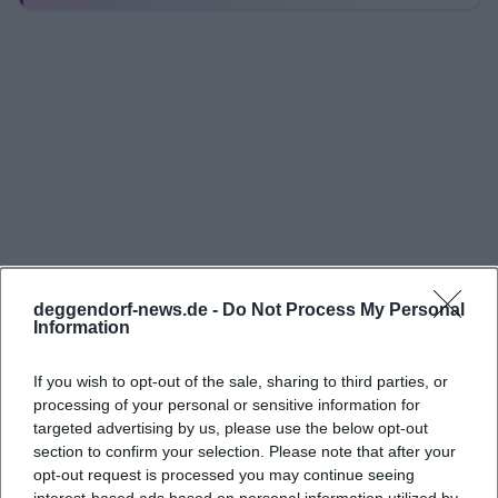
offizielle Veranstaltungskalender bündelt die
Termine für Stadthallen 2026, Stadthallen 2027,
Kapuzinerstadl 2026 und Kapuzinerstadl 2027 und
wird laut Website laufend aktualisiert;
Programmänderungen bleiben vorbehalten. Das ist
wichtig, weil viele Besucher nicht nur irgendeine
Halle suchen, sondern direkt nach einem
bestimmten Abend, einer Tour oder einer Show
fragen. Die Stadthallen Deggendorf bedienen diese
Nachfrage mit einem sehr breiten Spektrum aus
deggendorf-news.de -
Do Not Process My Personal
Information
Schlager, Musical, Konzert, Theater, Show,
Ausstellung und Kongress. In den offiziellen
If you wish to opt-out of the sale, sharing to third parties, or
Eventseiten wird das besonders gut sichtbar: Die
processing of your personal or sensitive information for
Schlagernacht am 23. Mai 2026 bringt mit Semino
targeted advertising by us, please use the below opt-out
section to confirm your selection. Please note that after your
Rossi, den Schlagerpiloten, Tammy und Anni Perka
opt-out request is processed you may continue seeing
gleich mehrere Publikumslieblinge auf die Bühne,