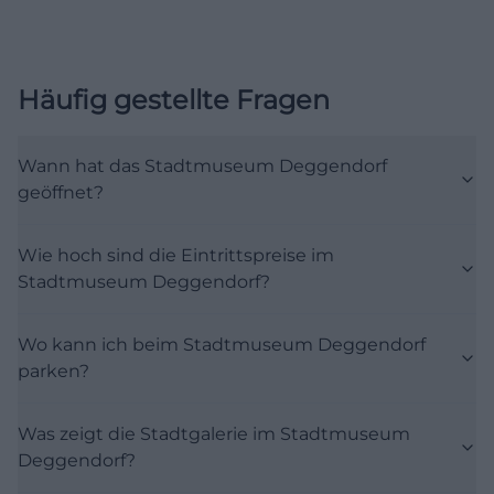
das Stadtmuseum Deggendorf im ersten
Stockwerk die neue Dauerausstellung Wir sind
Deggendorf! Die Stadt – der Fluss – die Menschen.
Häufig gestellte Fragen
Der Titel bringt den Ansatz sehr gut auf den Punkt:
Es geht um die Stadt als Lebensraum, um die
Wann hat das Stadtmuseum Deggendorf
Donau und um die Menschen, die Deggendorf
geöffnet?
geprägt haben und prägen. Auf der Website
werden einzelne Themenbereiche wie Die Stadt –
Wie hoch sind die Eintrittspreise im
Das große Ganze, Die Stadt – Das Herz der Stadt
Stadtmuseum Deggendorf?
Deggendorf, Der Fluss und Die Menschen genannt.
Diese Struktur macht deutlich, dass das Museum
Wo kann ich beim Stadtmuseum Deggendorf
keine reine Objekt-Sammlung zeigt, sondern
parken?
Stadtgeschichte als vielschichtiges Netzwerk aus
Orten, Gewohnheiten, Wirtschaft, Religion, Verkehr
Was zeigt die Stadtgalerie im Stadtmuseum
und Alltagsleben vermittelt. Besonders spannend
Deggendorf?
ist die Verbindung von klassischen