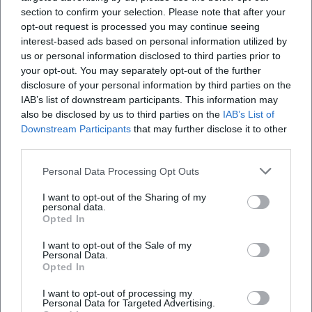
hilfreich, weil sie die verschiedenen Besuchsformen
section to confirm your selection. Please note that after your
Tauchen Sie ein in das traditionelle Handwerk der
Lederherstellung bei einem exklusiven Workshop in Deggendorf.
opt-out request is processed you may continue seeing
sauber voneinander trennt. So lässt sich der
interest-based ads based on personal information utilized by
exhibition
€
Museumsbesuch sehr gezielt auf den eigenen
us or personal information disclosed to third parties prior to
Anlass abstimmen. ([stadtmuseum.deggendorf.de]
your opt-out. You may separately opt-out of the further
disclosure of your personal information by third parties on the
(https://stadtmuseum.deggendorf.de/preise-
IAB’s list of downstream participants. This information may
oeffnungszeiten-kontakt))
also be disclosed by us to third parties on the
IAB’s List of
Die offiziellen Informationen machen außerdem
Downstream Participants
that may further disclose it to other
third parties.
deutlich, dass das Stadtmuseum nicht nur ein
Ausstellungsort, sondern auch ein Servicepunkt im
Personal Data Processing Opt Outs
Kulturviertel ist. Dort wird der Besucher bereits im
I want to opt-out of the Sharing of my
Vorfeld abgeholt: mit klaren Angaben zu
personal data.
PUSTEBLUME?! Art by Angela M. Flaig
Opted In
Öffnungszeiten, Tickets, Kontakt und Anfahrt. Wer
18. Sep 2026
eine Führung durch Museumspersonal buchen
I want to opt-out of the Sale of my
Angela M. Flaig präsentiert ihre faszinierenden Werke in der
Personal Data.
möchte, erhält ein Angebot für Gruppen bis zu 25
Ausstellung PUSTEBLUME?! im Stadtmuseum Deggendorf.
Opted In
Vernissage am 18.09.2026.
Personen mit einer Dauer von etwa einer Stunde.
I want to opt-out of processing my
art
€
Für Bildungseinrichtungen gelten nochmals
Personal Data for Targeted Advertising.