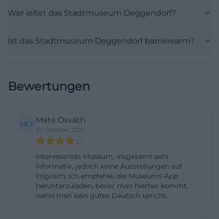
Ausstellungsstücken mit tastbaren, interaktiven
Wer leitet das Stadtmuseum Deggendorf?
Elementen und Medienbegleitung, die in der
aktuellen Vermittlungsarbeit eine wichtige Rolle
Ist das Stadtmuseum Deggendorf barrierearm?
spielt. ([stadtmuseum.deggendorf.de]
(https://stadtmuseum.deggendorf.de/dauerausstellun
Zur Dauerausstellung gehören auch ältere und
Bewertungen
thematisch spezialisierte Bereiche, die die
historische Tiefe des Hauses zeigen. Auf der
Website des Museums werden etwa Aspekte des
Máté Osváth
MO
Gesundheitswesens, Die Deggendorfer Gnad und
27. Oktober 2025
mehrere Unterthemen zur Stadtgeschichte
Interessantes Museum, insgesamt sehr
genannt. Zusätzlich verweist die
informativ, jedoch keine Ausstellungen auf
museumspädagogische Seite auf
Englisch. Ich empfehle, die Museums-App
Führungsangebote mit Schwerpunkt Deggendorf
herunterzuladen, bevor man hierher kommt,
wenn man kein gutes Deutsch spricht.
im Mittelalter sowie Deggendorf und der Erste
Weltkrieg. Für Besucher bedeutet das: Die