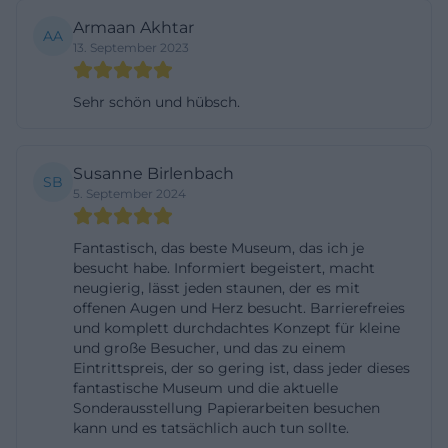
wichtig, weil sie den Besuch vom bloßen
Armaan Akhtar
AA
Anschauen hin zum Verstehen führt. Die
13. September 2023
Ausstellung arbeitet mit Spezialsammlungen und
exemplarischen Beispielen, um Zusammenhänge
Sehr schön und hübsch.
sichtbar zu machen. Damit eignet sich das Haus
nicht nur für einen kurzen Rundgang, sondern
Susanne Birlenbach
auch für einen zweiten oder dritten Besuch, weil
SB
5. September 2024
die Inhalte in verschiedene historische Schichten
unterteilt sind. Wer sich für die Geschichte
Fantastisch, das beste Museum, das ich je
Deggendorfs interessiert, bekommt hier eine
besucht habe. Informiert begeistert, macht
neugierig, lässt jeden staunen, der es mit
strukturierte, gut erschlossene und zugleich
offenen Augen und Herz besucht. Barrierefreies
lebendige Form der Stadtgeschichte.
und komplett durchdachtes Konzept für kleine
und große Besucher, und das zu einem
([stadtmuseum.deggendorf.de]
Eintrittspreis, der so gering ist, dass jeder dieses
(https://stadtmuseum.deggendorf.de/preise-
fantastische Museum und die aktuelle
oeffnungszeiten-kontakt))
Sonderausstellung Papierarbeiten besuchen
kann und es tatsächlich auch tun sollte.
Sonderausstellungen und Stadtgalerie im