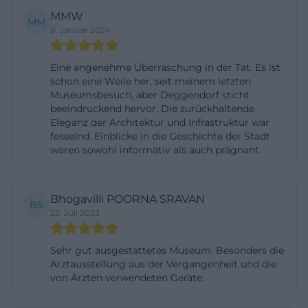
Ausstellung ist nicht statisch, sondern wird durch
MMW
MM
Vermittlungsformate und thematische Führungen
8. Januar 2024
immer wieder neu lesbar gemacht. Gerade die
Auseinandersetzung mit Stadtentwicklung,
Eine angenehme Überraschung in der Tat. Es ist
schon eine Weile her, seit meinem letzten
kirchlicher Geschichte, Kriegserfahrungen und
Museumsbesuch, aber Deggendorf sticht
sozialem Wandel gibt der Dauerausstellung eine
beeindruckend hervor. Die zurückhaltende
Eleganz der Architektur und Infrastruktur war
klare inhaltliche Tiefe. Wer also nach Stadtmuseum
fesselnd. Einblicke in die Geschichte der Stadt
Deggendorf Dauerausstellung sucht, findet hier
waren sowohl informativ als auch prägnant.
kein einzelnes Kapitel, sondern einen ganzen
Erzählraum über die Entwicklung der Stadt und
Bhogavilli POORNA SRAVAN
ihrer Region. ([stadtmuseum.deggendorf.de]
BS
22. Juli 2023
(https://stadtmuseum.deggendorf.de/dauerausstellun
Das Museum formuliert seinen Anspruch sehr
Sehr gut ausgestattetes Museum. Besonders die
deutlich: Ziel ist die Darstellung der kulturellen,
Arztausstellung aus der Vergangenheit und die
von Ärzten verwendeten Geräte.
wirtschaftlichen und sozialen Entwicklung der
Stadt und ihrer Region. Diese Perspektive ist