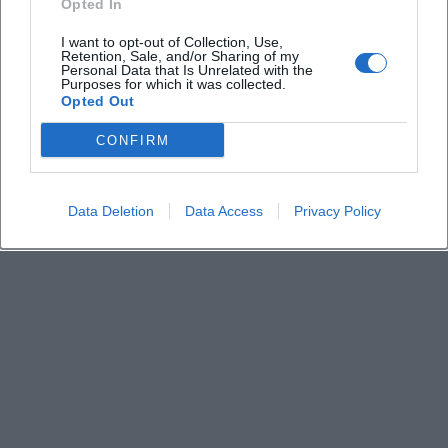
Opted In
besondere Konditionen, die je nach Programm ab
1,00 Euro pro Kind beginnen. Dadurch wird das
I want to opt-out of Collection, Use,
Retention, Sale, and/or Sharing of my
Museum für ganz unterschiedliche Zielgruppen
Personal Data that Is Unrelated with the
Purposes for which it was collected.
attraktiv, von Einzelgästen bis zu organisierten
Opted Out
Schulbesuchen. Die Kombination aus zentraler
CONFIRM
Lage, verlässlichen Zeiten und nachvollziehbaren
Preisen ist ein wesentlicher Grund, warum die
Suche nach Öffnungszeiten, Eintrittspreisen und
Data Deletion
Data Access
Privacy Policy
Kontakt zu den meistgesuchten Themen rund um
das Stadtmuseum Deggendorf gehört.
([stadtmuseum.deggendorf.de]
(https://stadtmuseum.deggendorf.de/preise-
oeffnungszeiten-kontakt))
Dauerausstellung und Stadtgeschichte
Die Dauerausstellung ist das eigentliche Herz des
Museums. Seit dem 12. September 2021 präsentiert