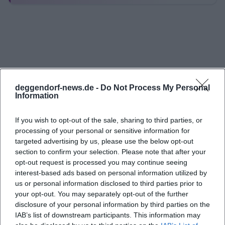
Bands im Theatron, einer Breakdance-Show, Tanz-
und Gesangsbeiträgen auf dem Bühnenpodest
sowie Mitmachangeboten für Kinder, Jugendliche
und Erwachsene. ([deggendorf.de]
(https://www.deggendorf.de/begegnung-
bewegung-und-musik-im-gruenen))
deggendorf-news.de -
Do Not Process My Personal
Das Thema Theatron ist für den Stadtpark wichtig,
Information
weil es den Park nicht nur als Erholungsraum,
If you wish to opt-out of the sale, sharing to third parties, or
sondern auch als kleine kulturelle Bühne
processing of your personal or sensitive information for
positioniert. Bereits 2024 schrieb die Stadt, dass im
targeted advertising by us, please use the below opt-out
Rahmen der Neugestaltung ein kleines Theatron
section to confirm your selection. Please note that after your
opt-out request is processed you may continue seeing
für kulturelle Veranstaltungen geplant war, ergänzt
interest-based ads based on personal information utilized by
um eine Bühne im Bereich des Biergartens. 2026
us or personal information disclosed to third parties prior to
war genau diese Nutzung sichtbar: Musik, kleine
your opt-out. You may separately opt-out of the further
disclosure of your personal information by third parties on the
Auftritte, Aktionen der Feuerwehr,
IAB’s list of downstream participants. This information may
Informationsstände zu Demokratie und Fairtrade