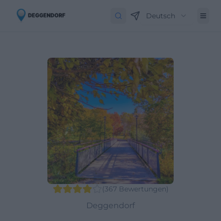
Deutsch
(
367
Bewertungen
)
Deggendorf