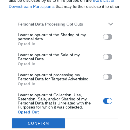
also be disclosed by us to third parties on the
IAB’s List of
sowie ein generationsübergreifender Treffpunkt im
Downstream Participants
that may further disclose it to other
third parties.
Grünen. Das zeigt, dass das Suchinteresse an
Programmen, heute, Veranstaltungen und
Personal Data Processing Opt Outs
Häufig gestellte Fragen
Theatron einen echten Kern der Location trifft. Der
I want to opt-out of the Sharing of my
Stadtpark ist kein passiver Durchgangsort, sondern
personal data.
Opted In
ein flexibler Platz für lokale Ereignisse,
Wo finde ich das aktuelle Programm für den
Stadtpark Deggendorf?
Sommerfeste und thematische Aktionen.
I want to opt-out of the Sale of my
Personal Data.
([deggendorf.de]
Opted In
Wo kann ich beim Stadtpark Deggendorf
(https://www.deggendorf.de/minigolf-anlage-im-
I want to opt-out of processing my
parken?
Personal Data for Targeted Advertising.
stadtpark))
Opted In
Für Besucher ist dabei auch wichtig, dass das
Gibt es im Stadtpark Deggendorf Minigolf und
I want to opt-out of Collection, Use,
Gelände mehrere Zonen bietet, in denen sich
Retention, Sale, and/or Sharing of my
einen Biergarten?
Personal Data that Is Unrelated with the
Programmpunkte räumlich gut verteilen lassen. Die
Purposes for which it was collected.
Stadt spricht von Begegnung, Bewegung und
Opted Out
Welche Spielangebote gibt es für Kinder im
gemeinsamem Erleben; genau so ist das
CONFIRM
Stadtpark Deggendorf?
Nutzungskonzept angelegt. Ein Fest kann am