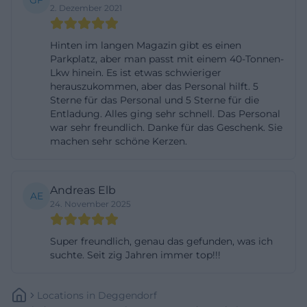
GF
2. Dezember 2021
suchen, ist das ein wichtiger Punkt, weil die Marke
ihre Produkte nicht nur lokal in Deggendorf,
Hinten im langen Magazin gibt es einen
sondern auch digital sichtbar macht. Besonders
Parkplatz, aber man passt mit einem 40-Tonnen-
praktisch ist die Katalog-Seite, auf der der aktuelle
Lkw hinein. Es ist etwas schwieriger
herauszukommen, aber das Personal hilft. 5
Gesamtkatalog online angesehen oder
Sterne für das Personal und 5 Sterne für die
heruntergeladen werden kann. Dort wird zudem
Entladung. Alles ging sehr schnell. Das Personal
war sehr freundlich. Danke für das Geschenk. Sie
erklärt, dass man die Preisliste beim Vertriebsteam
machen sehr schöne Kerzen.
anfragen kann. Das zeigt, dass Wiedemann Kerzen
nicht nur Endkunden im Blick hat, sondern auch
Händler, Wiederverkäufer und Geschäftspartner.
Andreas Elb
AE
24. November 2025
Die Online-Struktur ist deshalb mehr als nur ein
Zusatzangebot: Sie ist ein echter Teil der
Super freundlich, genau das gefunden, was ich
Markenarchitektur und erweitert die Reichweite
suchte. Seit zig Jahren immer top!!!
des Fabrikverkaufs weit über die Region hinaus. Für
Suchanfragen rund um kaufen, katalog, online shop
Locations
In
Deggendorf
und fabrikverkauf ist diese Kombination aus E-