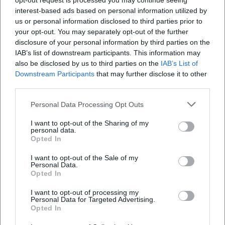
opt-out request is processed you may continue seeing
interest-based ads based on personal information utilized by
sowohl für den Alltag als auch für besondere
aktuell?
us or personal information disclosed to third parties prior to
Anlässe interessant sind: Flachkopfkerzen, Marble
your opt-out. You may separately opt-out of the further
Rustik Kerzen, Hochzeitskerzen, Taufkerzen,
Kann ich Wiedemann Kerzen online kaufen?
disclosure of your personal information by third parties on the
IAB’s list of downstream participants. This information may
Saisonkerzen, Kerzenhalter, Zubehör und 2.Wahl
also be disclosed by us to third parties on the
IAB’s List of
Kerzen zum günstigen Kilopreis. Gerade diese
Welche Produkte gibt es bei Wiedemann
Downstream Participants
that may further disclose it to other
Kerzen?
Mischung aus klassischen Sortimentsartikeln,
third parties.
Geschenkideen und preisattraktiven Rest- oder
Personal Data Processing Opt Outs
Gibt es Sonderverkaufstermine 2026?
Zweitwahlartikeln erklärt, warum so viele
Suchanfragen auf den Fabrikverkauf und die
I want to opt-out of the Sharing of my
personal data.
Öffnungszeiten zielen.([wiedemann-kerzen.de]
Gibt es Jobs oder eine Karriereseite?
Opted In
(https://www.wiedemann-kerzen.de/fabrikverkauf))
I want to opt-out of the Sale of my
Personal Data.
Für die Planung des Besuchs ist vor allem wichtig,
Opted In
dass der Online-Fabrikshop die aktuellen
Bewertungen
I want to opt-out of processing my
Ladenöffnungszeiten klar nennt: Montag von 9:00
Personal Data for Targeted Advertising.
bis 13:00 Uhr, Dienstag bis Freitag von 9:00 bis 17:00
Opted In
Irmgard Hiergeist
Uhr und Samstag von 9:30 bis 13:00 Uhr. Damit ist
IH