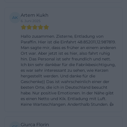
Kerzen eine klassische und zugleich moderne
Werkverkaufssituation mit klaren Öffnungszeiten,
Artem Kukh
AK
6. Juni 2025
guter Erreichbarkeit und praktischem Parkangebot
direkt vor Ort.([wiedemann-kerzen.de]
Hallo zusammen. Zisterne, Entladung von
(https://www.wiedemann-
Paraffin. Hier ist die Einfahrt 48.852011,12.987819.
kerzen.de/fabrikverkauf/onlinefabrikshop?
Man sagte mir, dass es früher an einem anderen
Ort war. Aber jetzt ist es hier, also fahrt ruhig
utm_source=openai))
hin. Das Personal ist sehr freundlich und nett.
Online Fabrikshop, Katalog und Einkauf direkt ab
Ich bin sehr dankbar für die Fabrikbesichtigung,
Werk
es war sehr interessant zu sehen, wie Kerzen
hergestellt werden. Und danke für die
Neben dem stationären Laden setzt Wiedemann
Geschenke)) Das ist wahrscheinlich einer der
Kerzen stark auf digitale Auffindbarkeit und Online-
besten Orte, die ich in Deutschland besucht
habe. Nur positive Emotionen. In der Nähe gibt
Vertrieb. Auf der Startseite wird der Online
es einen Netto und Kik. Entladung mit Luft.
Fabrikshop prominent hervorgehoben, und die
Keine Warteschlangen. Anderthalb Stunden. 👍
Website verweist zusätzlich auf einen Händlershop
für gewerbliche Kunden. Für Suchende, die nach
Giurca Florin
wiedemann kerzen online shop, shop oder katalog