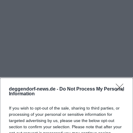
Mietraching bei Deggendorf, genauer in der
Schedlhofstraße 6. Diese Lage ist für Besucher
besonders praktisch, weil der Laden klar als
Werkverkauf konzipiert ist und damit genau jene
Suchintention bedient, die hinter Begriffen wie
fabrikverkauf, kaufen, Deggendorf oder
Öffnungszeiten steht. Laut offizieller Seite gibt es
Parkplätze am Laden, was den Besuch
unkompliziert macht und die Anreise für
Kundinnen und Kunden deutlich erleichtert. Wer
deggendorf-news.de -
Do Not Process My Personal
Häufig gestellte Fragen
nicht nur stöbern, sondern gezielt einkaufen
Information
möchte, profitiert außerdem davon, dass der
Fabrikverkauf direkt am Produktionsstandort liegt.
If you wish to opt-out of the sale, sharing to third parties, or
Wo liegt der Fabrikverkauf von Wiedemann
processing of your personal or sensitive information for
Dadurch entsteht ein typischer Direktabverkauf
Kerzen?
targeted advertising by us, please use the below opt-out
mit kurzer Distanz zwischen Marke, Ware und
section to confirm your selection. Please note that after your
Verkauf. Im Laden werden Produkte angeboten, die
Welche Öffnungszeiten hat der Fabrikverkauf